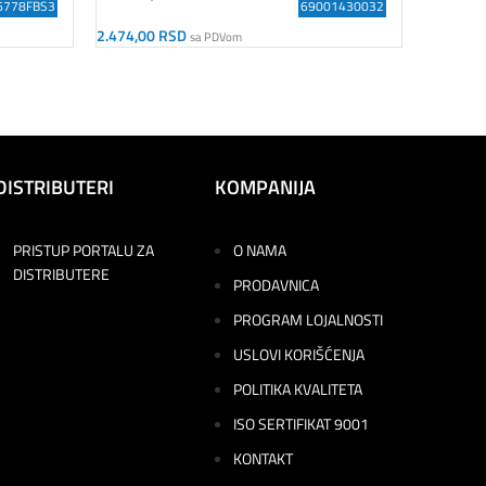
6778FBS3
69001430032
922,00
R
Odaberit
2.474,00
RSD
sa PDVom
Dodaj U Korpu
DISTRIBUTERI
KOMPANIJA
PRISTUP PORTALU ZA
O NAMA
DISTRIBUTERE
PRODAVNICA
PROGRAM LOJALNOSTI
USLOVI KORIŠĆENJA
POLITIKA KVALITETA
ISO SERTIFIKAT 9001
KONTAKT