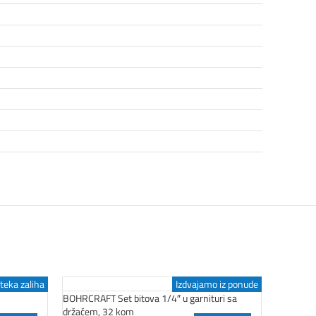
teka zaliha
Izdvajamo iz ponude
BOHRCRAFT Set bitova 1/4″ u garnituri sa
UNIOR Na
držačem, 32 kom