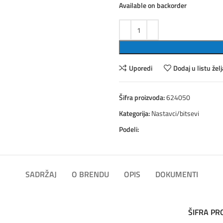
Available on backorder
Uporedi
Dodaj u listu želj
Šifra proizvoda:
624050
Kategorija:
Nastavci/bitsevi
Podeli:
SADRŽAJ
O BRENDU
OPIS
DOKUMENTI
ŠIFRA PR