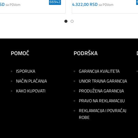
66942
SD
4.322,00
RSD
sa PDVom
sa PDVom
orpu
Dodaj U Korpu
POMOĆ
PODRŠKA
ISPORUKA
GARANCIJA KVALITETA
NAČIN PLAĆANJA
UNIOR TRAJNA GARANCIJA
KAKO KUPOVATI
PRODUŽENA GARANCIJA
PRAVO NA REKLAMACIJU
REKLAMACIJA I POVRAĆAJ
ROBE