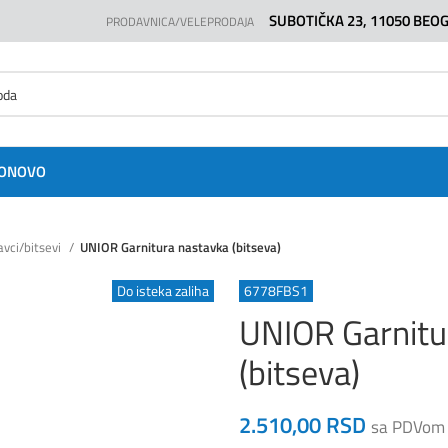
SUBOTIČKA 23, 11050 BEO
PRODAVNICA/VELEPRODAJA
O
NOVO
vci/bitsevi
UNIOR Garnitura nastavka (bitseva)
Do isteka zaliha
6778FBS1
UNIOR Garnitu
(bitseva)
2.510,00
RSD
sa PDVom