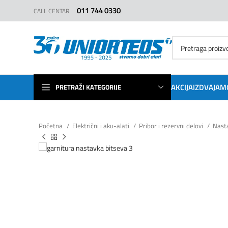
011 744 0330
CALL CENTAR
AKCIJA
IZDVAJAM
PRETRAŽI KATEGORIJE
Početna
Električni i aku-alati
Pribor i rezervni delovi
Nasta