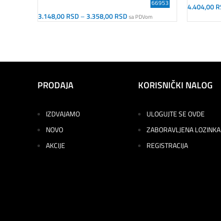
66953
4.404,00
R
Dodaj U K
3.148,00
RSD
–
3.358,00
RSD
sa PDVom
Odaberite Opcije
PRODAJA
KORISNIČKI NALOG
IZDVAJAMO
ULOGUJTE SE OVDE
NOVO
ZABORAVLJENA LOZINKA
AKCIJE
REGISTRACIJA