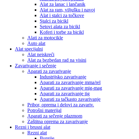
Alat za lanac i lančanik
Alat za ram, viljušku i navoj
Alat i stalci za točkove
Stalci za bicikl
Setovi alata za bicikl
Koferi i torbe za bicikl
Alati za motocikle
Auto alat
Alat specijalni
Alat neiskreći
Alat za bezbedan rad na visini
Zavarivanje i sečenje
Aparati za zavarivanje
Industrijsko zavarivanje
Aparati za zavarivanje mma/rel
Aparati za zavarivanje mig-mag
Aparati za zavarivanje tig
Aparati za tačkasto zavarivanje
Pribor, oprema i delovi za zavariv.
Potrošni materijal
Aparati za sečenje plazmom
Zaštitna oprema za zavarivanje
Rezni i brusni alat
Rezni alat
Burgije