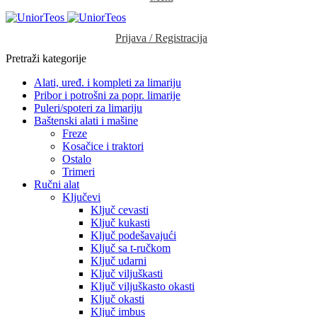
Prijava / Registracija
Pretraži kategorije
Alati, uređ. i kompleti za limariju
Pribor i potrošni za popr. limarije
Puleri/spoteri za limariju
Baštenski alati i mašine
Freze
Kosačice i traktori
Ostalo
Trimeri
Ručni alat
Ključevi
Ključ cevasti
Ključ kukasti
Ključ podešavajući
Ključ sa t-ručkom
Ključ udarni
Ključ viljuškasti
Ključ viljuškasto okasti
Ključ okasti
Ključ imbus