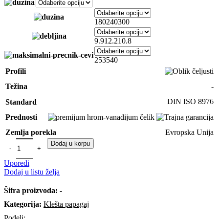
180
240
300
9.9
12.2
10.8
25
35
40
Profili
-
Težina
DIN ISO 8976
Standard
Prednosti
Evropska Unija
Zemlja porekla
Dodaj u korpu
Uporedi
Dodaj u listu želja
Šifra proizvoda:
-
Kategorija:
Klešta papagaj
Podeli: