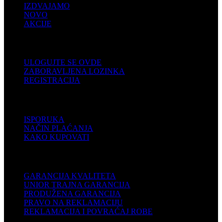
IZDVAJAMO
NOVO
AKCIJE
KORISNIČKI NALOG
ULOGUJTE SE OVDE
ZABORAVLJENA LOZINKA
REGISTRACIJA
POMOĆ
ISPORUKA
NAČIN PLAĆANJA
KAKO KUPOVATI
PODRŠKA
GARANCIJA KVALITETA
UNIOR TRAJNA GARANCIJA
PRODUŽENA GARANCIJA
PRAVO NA REKLAMACIJU
REKLAMACIJA I POVRAĆAJ ROBE