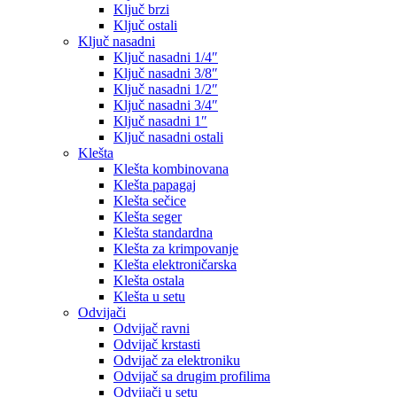
Ključ brzi
Ključ ostali
Ključ nasadni
Ključ nasadni 1/4″
Ključ nasadni 3/8″
Ključ nasadni 1/2″
Ključ nasadni 3/4″
Ključ nasadni 1″
Ključ nasadni ostali
Klešta
Klešta kombinovana
Klešta papagaj
Klešta sečice
Klešta seger
Klešta standardna
Klešta za krimpovanje
Klešta elektroničarska
Klešta ostala
Klešta u setu
Odvijači
Odvijač ravni
Odvijač krstasti
Odvijač za elektroniku
Odvijač sa drugim profilima
Odvijači u setu