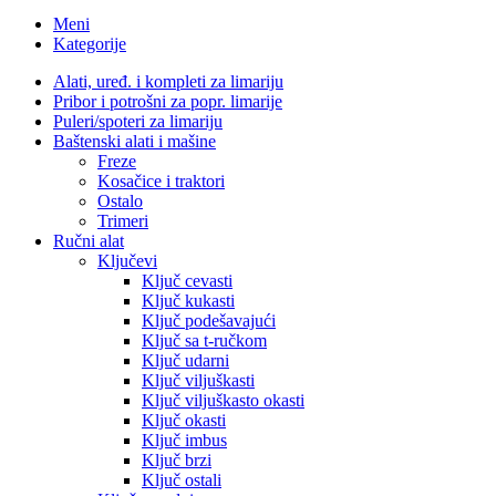
Meni
Kategorije
Alati, uređ. i kompleti za limariju
Pribor i potrošni za popr. limarije
Puleri/spoteri za limariju
Baštenski alati i mašine
Freze
Kosačice i traktori
Ostalo
Trimeri
Ručni alat
Ključevi
Ključ cevasti
Ključ kukasti
Ključ podešavajući
Ključ sa t-ručkom
Ključ udarni
Ključ viljuškasti
Ključ viljuškasto okasti
Ključ okasti
Ključ imbus
Ključ brzi
Ključ ostali