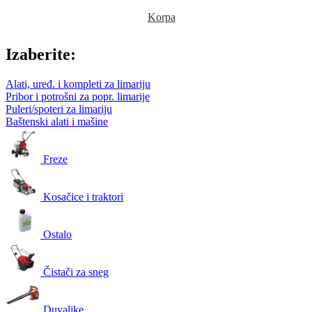
Korpa
Izaberite:
Alati, uređ. i kompleti za limariju
Pribor i potrošni za popr. limarije
Puleri/spoteri za limariju
Baštenski alati i mašine
Freze
Kosačice i traktori
Ostalo
Čistači za sneg
Duvaljke