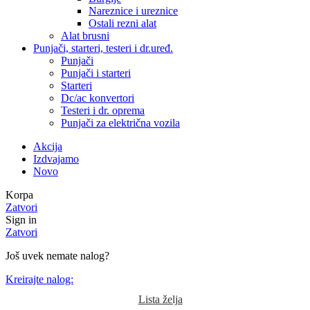
Nareznice i ureznice
Ostali rezni alat
Alat brusni
Punjači, starteri, testeri i dr.uređ.
Punjači
Punjači i starteri
Starteri
Dc/ac konvertori
Testeri i dr. oprema
Punjači za električna vozila
Akcija
Izdvajamo
Novo
Korpa
Zatvori
Sign in
Zatvori
Još uvek nemate nalog?
Kreirajte nalog:
Lista želja