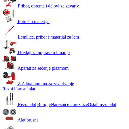
Pribor, oprema i delovi za zavariv.
Potrošni materijal
Lemilice, pribor i materijal za lem
Uređaji za popravku limarije
Aparati za sečenje plazmom
Zaštitna oprema za zavarivanje
Rezni i brusni alat
Rezni alat
Burgije
Nareznice i ureznice
Ostali rezni alat
Alat brusni