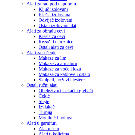
Alati za rad pod naponom
Ključ izolovani
Klešta izolovana
Odvijač izolovani
Ostali izolovani alat
Alati za obradu cevi
Klešta za cevi
Rezači i nareznice
Ostali alati za cevi
Alati za sečenje
Makaze za lim
Makaze za armaturu
Makaze za voće i lozu
Makaze za kablove i ostalo
Skalpeli, noževi i testere
Ostali ručni alati
Obeleživači, sekači i grebači
Čekić
Stege
Izvlakač
Turpija
Montirač i poluga
Alati u garnituri
Alat u setu
Alati u kolicima