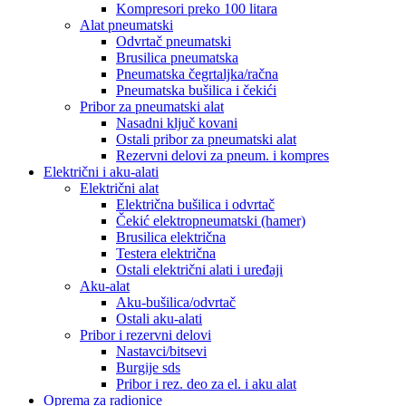
Kompresori preko 100 litara
Alat pneumatski
Odvrtač pneumatski
Brusilica pneumatska
Pneumatska čegrtaljka/račna
Pneumatska bušilica i čekići
Pribor za pneumatski alat
Nasadni ključ kovani
Ostali pribor za pneumatski alat
Rezervni delovi za pneum. i kompres
Električni i aku-alati
Električni alat
Električna bušilica i odvrtač
Čekić elektropneumatski (hamer)
Brusilica električna
Testera električna
Ostali električni alati i uređaji
Aku-alat
Aku-bušilica/odvrtač
Ostali aku-alati
Pribor i rezervni delovi
Nastavci/bitsevi
Burgije sds
Pribor i rez. deo za el. i aku alat
Oprema za radionice