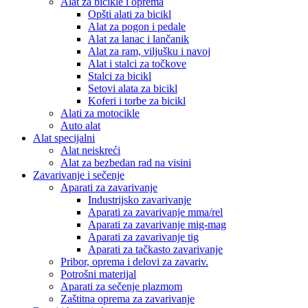
Alat za bicikle i oprema
Opšti alati za bicikl
Alat za pogon i pedale
Alat za lanac i lančanik
Alat za ram, viljušku i navoj
Alat i stalci za točkove
Stalci za bicikl
Setovi alata za bicikl
Koferi i torbe za bicikl
Alati za motocikle
Auto alat
Alat specijalni
Alat neiskreći
Alat za bezbedan rad na visini
Zavarivanje i sečenje
Aparati za zavarivanje
Industrijsko zavarivanje
Aparati za zavarivanje mma/rel
Aparati za zavarivanje mig-mag
Aparati za zavarivanje tig
Aparati za tačkasto zavarivanje
Pribor, oprema i delovi za zavariv.
Potrošni materijal
Aparati za sečenje plazmom
Zaštitna oprema za zavarivanje