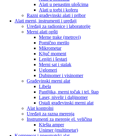
Alati u penastim ulošcima
Alati u torbi i koferu
Razni građevinski alati i pribor
Alati merni, instrumenti i uređaji
Uređaji za radionice i laboratorije
Merni alati opšti
Merne trake (metrovi)
Pomično merilo
Mikrometar
Ključ moment
Lenjiri i šestari
Merni sat i stalak
Uglomeri
Dubinomer i visinomer
Građevinski merni alat
Libela
Pantljika, merni točak i tel. štap
Laser, nivelir i daljinomer
Ostali građevinski merni alat
Alat kontrolni
Uređaji za razna merenja
Instrumenti za merenje el. veličina
Klešta amper
Unimer (multimetar)
Kompresor i pneumatski alat