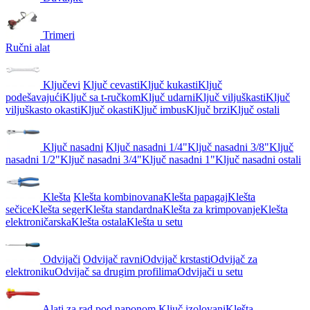
Trimeri
Ručni alat
Ključevi
Ključ cevasti
Ključ kukasti
Ključ
podešavajući
Ključ sa t-ručkom
Ključ udarni
Ključ viljuškasti
Ključ
viljuškasto okasti
Ključ okasti
Ključ imbus
Ključ brzi
Ključ ostali
Ključ nasadni
Ključ nasadni 1/4"
Ključ nasadni 3/8"
Ključ
nasadni 1/2"
Ključ nasadni 3/4"
Ključ nasadni 1"
Ključ nasadni ostali
Klešta
Klešta kombinovana
Klešta papagaj
Klešta
sečice
Klešta seger
Klešta standardna
Klešta za krimpovanje
Klešta
elektroničarska
Klešta ostala
Klešta u setu
Odvijači
Odvijač ravni
Odvijač krstasti
Odvijač za
elektroniku
Odvijač sa drugim profilima
Odvijači u setu
Alati za rad pod naponom
Ključ izolovani
Klešta