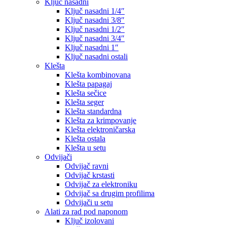
Ključ nasadni
Ključ nasadni 1/4″
Ključ nasadni 3/8″
Ključ nasadni 1/2″
Ključ nasadni 3/4″
Ključ nasadni 1″
Ključ nasadni ostali
Klešta
Klešta kombinovana
Klešta papagaj
Klešta sečice
Klešta seger
Klešta standardna
Klešta za krimpovanje
Klešta elektroničarska
Klešta ostala
Klešta u setu
Odvijači
Odvijač ravni
Odvijač krstasti
Odvijač za elektroniku
Odvijač sa drugim profilima
Odvijači u setu
Alati za rad pod naponom
Ključ izolovani