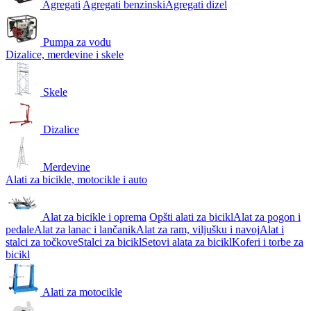
Agregati
Agregati benzinski
Agregati dizel
Pumpa za vodu
Dizalice, merdevine i skele
Skele
Dizalice
Merdevine
Alati za bicikle, motocikle i auto
Alat za bicikle i oprema
Opšti alati za bicikl
Alat za pogon i
pedale
Alat za lanac i lančanik
Alat za ram, viljušku i navoj
Alat i
stalci za točkove
Stalci za bicikl
Setovi alata za bicikl
Koferi i torbe za
bicikl
Alati za motocikle