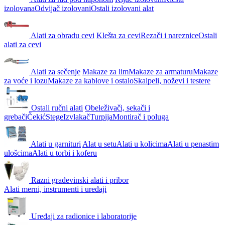
izolovana
Odvijač izolovani
Ostali izolovani alat
Alati za obradu cevi
Klešta za cevi
Rezači i nareznice
Ostali
alati za cevi
Alati za sečenje
Makaze za lim
Makaze za armaturu
Makaze
za voće i lozu
Makaze za kablove i ostalo
Skalpeli, noževi i testere
Ostali ručni alati
Obeleživači, sekači i
grebači
Čekić
Stege
Izvlakač
Turpija
Montirač i poluga
Alati u garnituri
Alat u setu
Alati u kolicima
Alati u penastim
ulošcima
Alati u torbi i koferu
Razni građevinski alati i pribor
Alati merni, instrumenti i uređaji
Uređaji za radionice i laboratorije