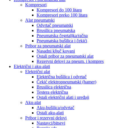
Kompresori
Kompresori do 100 litara
Kompresori preko 100 litara
Alat pneumatski
Odvrtač pneumatski
Brusilica pneumatska
Pneumatska čegrtaljka/račna
Pneumatska bušilica i čekići
Pribor za pneumatski alat
Nasadni ključ kovani
Ostali pribor za pneumatski alat
Rezervni delovi za pneum. i kompres
Električni i aku-alati
Električni alat
Električna bušilica i odvrtač
Čekić elektropneumatski (hamer)
Brusilica električna
Testera električna
Ostali električni alati i uređaji
Aku-alat
Aku-bušilica/odvrtač
Ostali aku-alati
Pribor i rezervni delovi
Nastavci/bitsevi