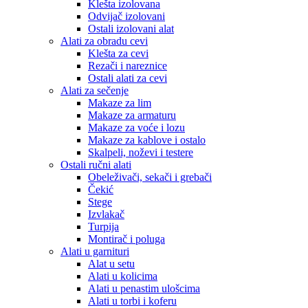
Klešta izolovana
Odvijač izolovani
Ostali izolovani alat
Alati za obradu cevi
Klešta za cevi
Rezači i nareznice
Ostali alati za cevi
Alati za sečenje
Makaze za lim
Makaze za armaturu
Makaze za voće i lozu
Makaze za kablove i ostalo
Skalpeli, noževi i testere
Ostali ručni alati
Obeleživači, sekači i grebači
Čekić
Stege
Izvlakač
Turpija
Montirač i poluga
Alati u garnituri
Alat u setu
Alati u kolicima
Alati u penastim ulošcima
Alati u torbi i koferu