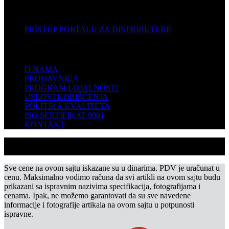
DISTRIBUTERI
PRISTUP PORTALU ZA DISTRIBUTERE
KOMPANIJA
O NAMA
PRODAVNICA
PROGRAM LOJALNOSTI
USLOVI KORIŠĆENJA
POLITIKA KVALITETA
ISO SERTIFIKAT 9001
KONTAKT
Sve cene na ovom sajtu iskazane su u dinarima. PDV je uračunat u
cenu. Maksimalno vodimo računa da svi artikli na ovom sajtu budu
prikazani sa ispravnim nazivima specifikacija, fotografijama i
cenama. Ipak, ne možemo garantovati da su sve navedene
informacije i fotografije artikala na ovom sajtu u potpunosti
ispravne.