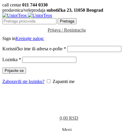
call centar
011 744 0330
prodavnica/veleprodaja
subotička 23, 11050 Beograd
Pretraga
Prijava / Registracija
Sign in
Kreirajte nalog:
Korisničko ime ili adresa e-pošte
*
Lozinka
*
Prijavite se
Zaboravili ste lozinku?
Zapamti me
0,00
RSD
Meni