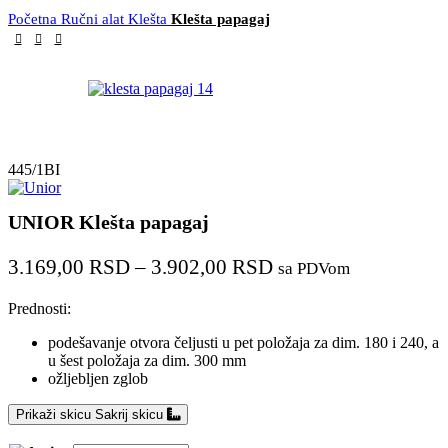
Početna
Ručni alat
Klešta
Klešta papagaj
445/1BI
UNIOR Klešta papagaj
3.169,00
RSD
–
3.902,00
RSD
sa PDVom
Prednosti:
podešavanje otvora čeljusti u pet položaja za dim. 180 i 240, a
u šest položaja za dim. 300 mm
ožljebljen zglob
Prikaži skicu
Sakrij skicu