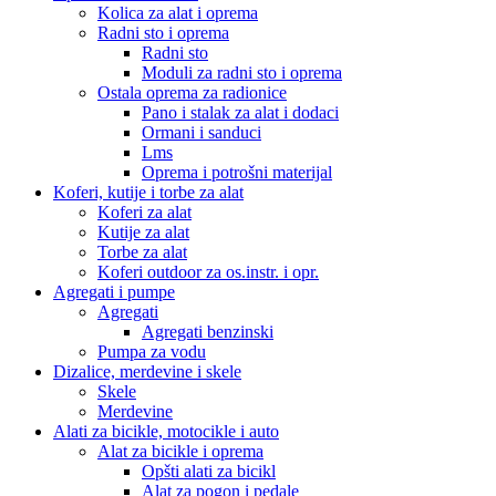
Kolica za alat i oprema
Radni sto i oprema
Radni sto
Moduli za radni sto i oprema
Ostala oprema za radionice
Pano i stalak za alat i dodaci
Ormani i sanduci
Lms
Oprema i potrošni materijal
Koferi, kutije i torbe za alat
Koferi za alat
Kutije za alat
Torbe za alat
Koferi outdoor za os.instr. i opr.
Agregati i pumpe
Agregati
Agregati benzinski
Pumpa za vodu
Dizalice, merdevine i skele
Skele
Merdevine
Alati za bicikle, motocikle i auto
Alat za bicikle i oprema
Opšti alati za bicikl
Alat za pogon i pedale