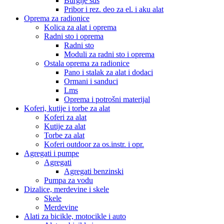
Burgije sds
Pribor i rez. deo za el. i aku alat
Oprema za radionice
Kolica za alat i oprema
Radni sto i oprema
Radni sto
Moduli za radni sto i oprema
Ostala oprema za radionice
Pano i stalak za alat i dodaci
Ormani i sanduci
Lms
Oprema i potrošni materijal
Koferi, kutije i torbe za alat
Koferi za alat
Kutije za alat
Torbe za alat
Koferi outdoor za os.instr. i opr.
Agregati i pumpe
Agregati
Agregati benzinski
Pumpa za vodu
Dizalice, merdevine i skele
Skele
Merdevine
Alati za bicikle, motocikle i auto