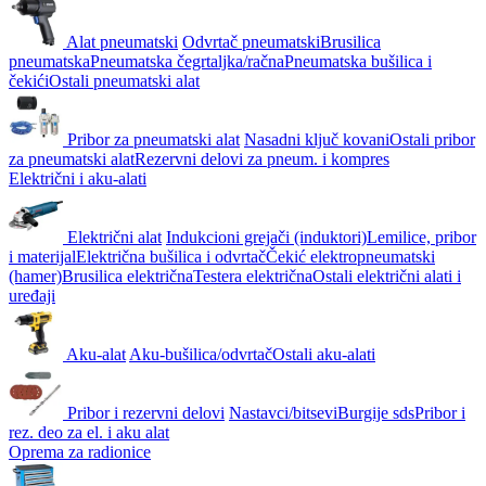
Alat pneumatski
Odvrtač pneumatski
Brusilica
pneumatska
Pneumatska čegrtaljka/račna
Pneumatska bušilica i
čekići
Ostali pneumatski alat
Pribor za pneumatski alat
Nasadni ključ kovani
Ostali pribor
za pneumatski alat
Rezervni delovi za pneum. i kompres
Električni i aku-alati
Električni alat
Indukcioni grejači (induktori)
Lemilice, pribor
i materijal
Električna bušilica i odvrtač
Čekić elektropneumatski
(hamer)
Brusilica električna
Testera električna
Ostali električni alati i
uređaji
Aku-alat
Aku-bušilica/odvrtač
Ostali aku-alati
Pribor i rezervni delovi
Nastavci/bitsevi
Burgije sds
Pribor i
rez. deo za el. i aku alat
Oprema za radionice