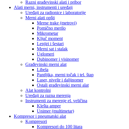
Razni građevinski alati i pribor
Alati merni, instrumenti i uređaji
Uređaji za radionice i laboratorije
Merni alati opšti
Merne trake (metrovi)
Pomično merilo
Mikrometar
Ključ moment
Lenjiri i šestari
Merni sat i stalak
Uglomeri
Dubinomer i visinomer
Građevinski merni alat
Libela
Pantljika, merni točak i tel. štap
Laser, nivelir i daljinomer
Ostali građevinski merni alat
Alat kontrolni
Uređaji za razna merenja
Instrumenti za merenje el. veličina
Klešta amper
Unimer (multimetar)
Kompresor i pneumatski alat
Kompresori
Kompresori do 100 litara