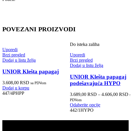
POVEZANI PROIZVODI
Do isteka zaliha
Uporedi
Brzi pregled
Uporedi
Dodaj u listu želja
Brzi pregled
Dodaj u listu želja
UNIOR Klešta papagaj
UNIOR Klešta papagaj
podešavajuća HYPO
3.608,00
RSD
sa PDVom
Dodaj u korpu
447/4PHPP
3.689,00
RSD
–
4.606,00
RSD
PDVom
Odaberite opcije
442/1HYPO
PRODAJA