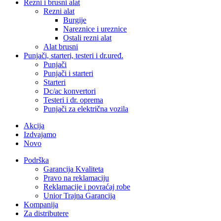
Rezni i brusni alat
Rezni alat
Burgije
Nareznice i ureznice
Ostali rezni alat
Alat brusni
Punjači, starteri, testeri i dr.uređ.
Punjači
Punjači i starteri
Starteri
Dc/ac konvertori
Testeri i dr. oprema
Punjači za električna vozila
Akcija
Izdvajamo
Novo
Podrška
Garancija Kvaliteta
Pravo na reklamaciju
Reklamacije i povraćaj robe
Unior Trajna Garancija
Kompanija
Za distributere