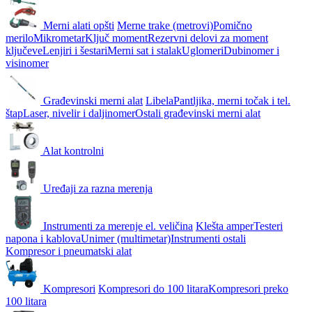
Merni alati opšti
Merne trake (metrovi)
Pomično
merilo
Mikrometar
Ključ moment
Rezervni delovi za moment
ključeve
Lenjiri i šestari
Merni sat i stalak
Uglomeri
Dubinomer i
visinomer
Građevinski merni alat
Libela
Pantljika, merni točak i tel.
štap
Laser, nivelir i daljinomer
Ostali građevinski merni alat
Alat kontrolni
Uređaji za razna merenja
Instrumenti za merenje el. veličina
Klešta amper
Testeri
napona i kablova
Unimer (multimetar)
Instrumenti ostali
Kompresor i pneumatski alat
Kompresori
Kompresori do 100 litara
Kompresori preko
100 litara