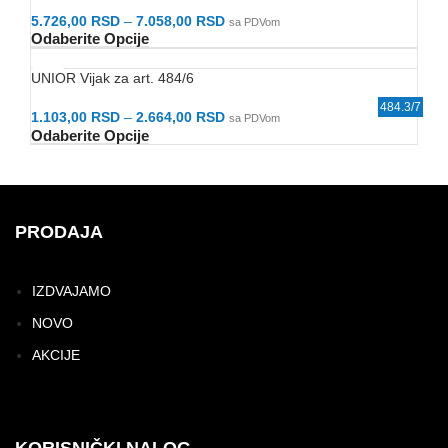
5.726,00
RSD
–
7.058,00
RSD
sa PDVom
Odaberite Opcije
UNIOR Vijak za art. 484/6
493.1/7
484.3/7
61465
61405
482/6
480/6
487.1
400
1.103,00
RSD
–
2.664,00
RSD
sa PDVom
Odaberite Opcije
PRODAJA
IZDVAJAMO
NOVO
AKCIJE
KORISNIČKI NALOG