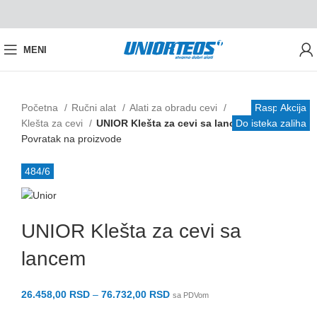
MENI
Početna
Ručni alat
Alati za obradu cevi
Rasprodaja
Akcija
Klešta za cevi
UNIOR Klešta za cevi sa lancem
Do isteka zaliha
Povratak na proizvode
484/6
UNIOR Klešta za cevi sa
lancem
26.458,00
RSD
–
76.732,00
RSD
sa PDVom