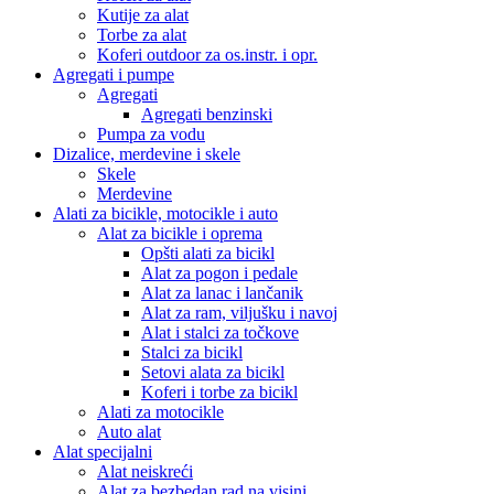
Kutije za alat
Torbe za alat
Koferi outdoor za os.instr. i opr.
Agregati i pumpe
Agregati
Agregati benzinski
Pumpa za vodu
Dizalice, merdevine i skele
Skele
Merdevine
Alati za bicikle, motocikle i auto
Alat za bicikle i oprema
Opšti alati za bicikl
Alat za pogon i pedale
Alat za lanac i lančanik
Alat za ram, viljušku i navoj
Alat i stalci za točkove
Stalci za bicikl
Setovi alata za bicikl
Koferi i torbe za bicikl
Alati za motocikle
Auto alat
Alat specijalni
Alat neiskreći
Alat za bezbedan rad na visini