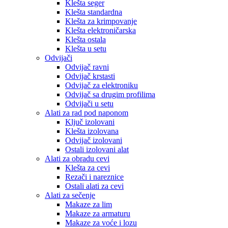
Klešta seger
Klešta standardna
Klešta za krimpovanje
Klešta elektroničarska
Klešta ostala
Klešta u setu
Odvijači
Odvijač ravni
Odvijač krstasti
Odvijač za elektroniku
Odvijač sa drugim profilima
Odvijači u setu
Alati za rad pod naponom
Ključ izolovani
Klešta izolovana
Odvijač izolovani
Ostali izolovani alat
Alati za obradu cevi
Klešta za cevi
Rezači i nareznice
Ostali alati za cevi
Alati za sečenje
Makaze za lim
Makaze za armaturu
Makaze za voće i lozu