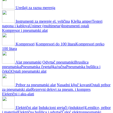
Uređaji za razna merenja
Instrumenti za merenje el. veličina
Klešta amper
Testeri
napona i kablova
Unimer (multimetar)
Instrumenti ostali
Kompresor i pneumatski alat
Kompresori
Kompresori do 100 litara
Kompresori preko
100 litara
Alat pneumatski
Odvrtač pneumatski
Brusilica
pneumatska
Pneumatska čegrtaljka/račna
Pneumatska bušilica i
čekići
Ostali pneumatski alat
Pribor za pneumatski alat
Nasadni ključ kovani
Ostali pribor
za pneumatski alat
Rezervni delovi za pneum. i kompres
Električni i aku-alati
Električni alat
Indukcioni grejači (induktori)
Lemilice, pribor
i materijal
Električna bušilica i odvrtač
Čekić elektropneumatski