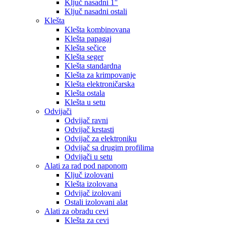
Ključ nasadni 1″
Ključ nasadni ostali
Klešta
Klešta kombinovana
Klešta papagaj
Klešta sečice
Klešta seger
Klešta standardna
Klešta za krimpovanje
Klešta elektroničarska
Klešta ostala
Klešta u setu
Odvijači
Odvijač ravni
Odvijač krstasti
Odvijač za elektroniku
Odvijač sa drugim profilima
Odvijači u setu
Alati za rad pod naponom
Ključ izolovani
Klešta izolovana
Odvijač izolovani
Ostali izolovani alat
Alati za obradu cevi
Klešta za cevi