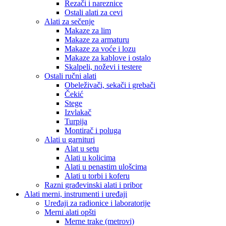
Rezači i nareznice
Ostali alati za cevi
Alati za sečenje
Makaze za lim
Makaze za armaturu
Makaze za voće i lozu
Makaze za kablove i ostalo
Skalpeli, noževi i testere
Ostali ručni alati
Obeleživači, sekači i grebači
Čekić
Stege
Izvlakač
Turpija
Montirač i poluga
Alati u garnituri
Alat u setu
Alati u kolicima
Alati u penastim ulošcima
Alati u torbi i koferu
Razni građevinski alati i pribor
Alati merni, instrumenti i uređaji
Uređaji za radionice i laboratorije
Merni alati opšti
Merne trake (metrovi)