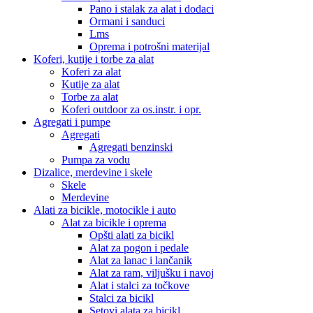
Pano i stalak za alat i dodaci
Ormani i sanduci
Lms
Oprema i potrošni materijal
Koferi, kutije i torbe za alat
Koferi za alat
Kutije za alat
Torbe za alat
Koferi outdoor za os.instr. i opr.
Agregati i pumpe
Agregati
Agregati benzinski
Pumpa za vodu
Dizalice, merdevine i skele
Skele
Merdevine
Alati za bicikle, motocikle i auto
Alat za bicikle i oprema
Opšti alati za bicikl
Alat za pogon i pedale
Alat za lanac i lančanik
Alat za ram, viljušku i navoj
Alat i stalci za točkove
Stalci za bicikl
Setovi alata za bicikl