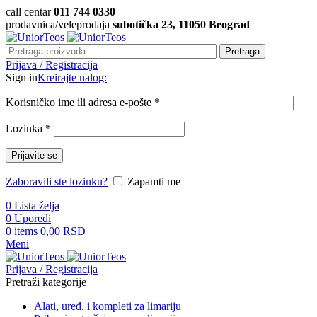
call centar
011 744 0330
prodavnica/veleprodaja
subotička 23, 11050 Beograd
Pretraga
Prijava / Registracija
Sign in
Kreirajte nalog:
Korisničko ime ili adresa e-pošte
*
Lozinka
*
Prijavite se
Zaboravili ste lozinku?
Zapamti me
0
Lista želja
0
Uporedi
0
items
0,00
RSD
Meni
Prijava / Registracija
Pretraži kategorije
Alati, uređ. i kompleti za limariju