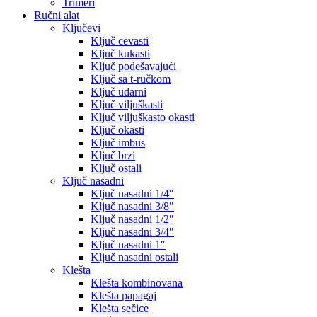
Trimeri
Ručni alat
Ključevi
Ključ cevasti
Ključ kukasti
Ključ podešavajući
Ključ sa t-ručkom
Ključ udarni
Ključ viljuškasti
Ključ viljuškasto okasti
Ključ okasti
Ključ imbus
Ključ brzi
Ključ ostali
Ključ nasadni
Ključ nasadni 1/4″
Ključ nasadni 3/8″
Ključ nasadni 1/2″
Ključ nasadni 3/4″
Ključ nasadni 1″
Ključ nasadni ostali
Klešta
Klešta kombinovana
Klešta papagaj
Klešta sečice