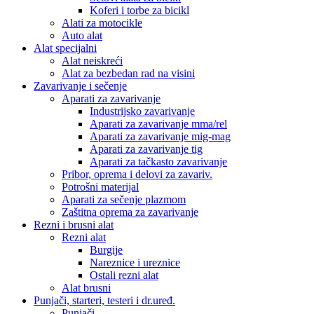
Koferi i torbe za bicikl
Alati za motocikle
Auto alat
Alat specijalni
Alat neiskreći
Alat za bezbedan rad na visini
Zavarivanje i sečenje
Aparati za zavarivanje
Industrijsko zavarivanje
Aparati za zavarivanje mma/rel
Aparati za zavarivanje mig-mag
Aparati za zavarivanje tig
Aparati za tačkasto zavarivanje
Pribor, oprema i delovi za zavariv.
Potrošni materijal
Aparati za sečenje plazmom
Zaštitna oprema za zavarivanje
Rezni i brusni alat
Rezni alat
Burgije
Nareznice i ureznice
Ostali rezni alat
Alat brusni
Punjači, starteri, testeri i dr.uređ.
Punjači