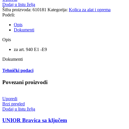
Dodaj u listu želja
Šifra proizvoda:
610181
Kategorija:
Kolica za alat i oprema
Podeli:
Opis
Dokumenti
Opis
za art. 940 E1 -E9
Dokumenti
Tehnički podaci
Povezani proizvodi
Uporedi
Brzi pregled
Dodaj u listu želja
UNIOR Bravica sa ključem