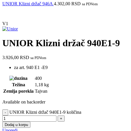
UNIOR Klizni držač 946A
4.302,00
RSD
sa PDVom
V1
UNIOR Klizni držač 940E1-9
3.926,00
RSD
sa PDVom
za art. 940 E1 -E9
400
Težina
1,18 kg
Zemlja porekla
Tajvan
Available on backorder
UNIOR Klizni držač 940E1-9 količina
Dodaj u korpu
Uporedi