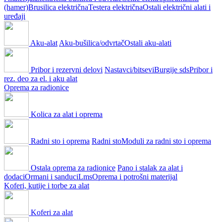
(hamer)
Brusilica električna
Testera električna
Ostali električni alati i
uređaji
Aku-alat
Aku-bušilica/odvrtač
Ostali aku-alati
Pribor i rezervni delovi
Nastavci/bitsevi
Burgije sds
Pribor i
rez. deo za el. i aku alat
Oprema za radionice
Kolica za alat i oprema
Radni sto i oprema
Radni sto
Moduli za radni sto i oprema
Ostala oprema za radionice
Pano i stalak za alat i
dodaci
Ormani i sanduci
Lms
Oprema i potrošni materijal
Koferi, kutije i torbe za alat
Koferi za alat