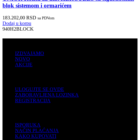
blok sistemom i ormarićem
183.202,00
RSD
sa PDVom
Dodaj u korpu
940H2BLOCK
PRODAJA
IZDVAJAMO
NOVO
AKCIJE
KORISNIČKI NALOG
ULOGUJTE SE OVDE
ZABORAVLJENA LOZINKA
REGISTRACIJA
POMOĆ
ISPORUKA
NAČIN PLAĆANJA
KAKO KUPOVATI