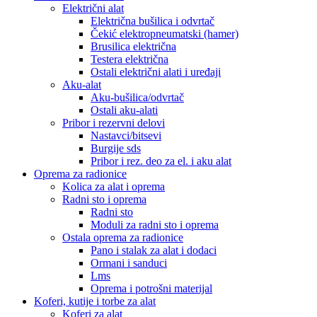
Električni alat
Električna bušilica i odvrtač
Čekić elektropneumatski (hamer)
Brusilica električna
Testera električna
Ostali električni alati i uređaji
Aku-alat
Aku-bušilica/odvrtač
Ostali aku-alati
Pribor i rezervni delovi
Nastavci/bitsevi
Burgije sds
Pribor i rez. deo za el. i aku alat
Oprema za radionice
Kolica za alat i oprema
Radni sto i oprema
Radni sto
Moduli za radni sto i oprema
Ostala oprema za radionice
Pano i stalak za alat i dodaci
Ormani i sanduci
Lms
Oprema i potrošni materijal
Koferi, kutije i torbe za alat
Koferi za alat