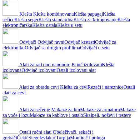
Klešta
Klešta kombinovana
Klešta papagaj
Klešta
sečice
Klešta seger
Klešta standardna
Klešta za krimpovanje
Klešta
elektroničarska
Klešta ostala
Klešta u setu
Odvijači
Odvijač ravni
Odvijač krstasti
Odvijač za
elektroniku
Odvijač sa drugim profilima
Odvijači u setu
Alati za rad pod naponom
Ključ izolovani
Klešta
izolovana
Odvijač izolovani
Ostali izolovani alat
Alati za obradu cevi
Klešta za cevi
Rezači i nareznice
Ostali
alati za cevi
Alati za sečenje
Makaze za lim
Makaze za armaturu
Makaze
za voće i lozu
Makaze za kablove i ostalo
Skalpeli, noževi i testere
Ostali ručni alati
Obeleživači, sekači i
grebači
Čekić
Stege
Izvlakač
Turpija
Montirač i poluga