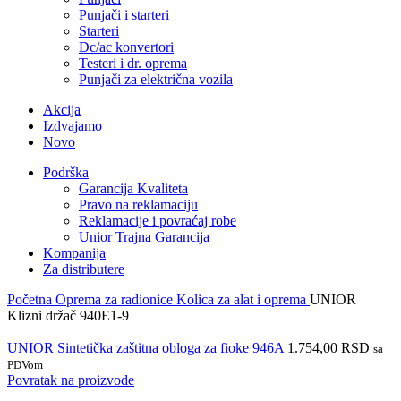
Punjači i starteri
Starteri
Dc/ac konvertori
Testeri i dr. oprema
Punjači za električna vozila
Akcija
Izdvajamo
Novo
Podrška
Garancija Kvaliteta
Pravo na reklamaciju
Reklamacije i povraćaj robe
Unior Trajna Garancija
Kompanija
Za distributere
Početna
Oprema za radionice
Kolica za alat i oprema
UNIOR
Klizni držač 940E1-9
UNIOR Sintetička zaštitna obloga za fioke 946A
1.754,00
RSD
sa
PDVom
Povratak na proizvode