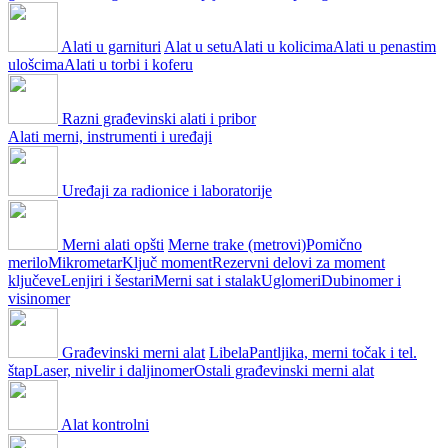
Alati u garnituri
Alat u setu
Alati u kolicima
Alati u penastim
ulošcima
Alati u torbi i koferu
Razni građevinski alati i pribor
Alati merni, instrumenti i uređaji
Uređaji za radionice i laboratorije
Merni alati opšti
Merne trake (metrovi)
Pomično
merilo
Mikrometar
Ključ moment
Rezervni delovi za moment
ključeve
Lenjiri i šestari
Merni sat i stalak
Uglomeri
Dubinomer i
visinomer
Građevinski merni alat
Libela
Pantljika, merni točak i tel.
štap
Laser, nivelir i daljinomer
Ostali građevinski merni alat
Alat kontrolni