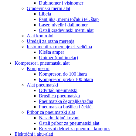
Dubinomer i visinomer
Građevinski merni alat
Libela
Pantljika, merni točak i tel. štap
Laser, nivelir i daljinomer
Ostali građevinski merni alat
Alat kontrolni
Uređaji za razna merenja
Instrumenti za merenje el. veličina
Klešta amper
Unimer (multimetar)
Kompresor i pneumatski alat
Kompresori
Kompresori do 100 litara
Kompresori preko 100 litara
Alat pneumatski
Odvrtač pneumatski
Brusilica pneumatska
Pneumatska čegrtaljka/račna
Pneumatska bušilica i čekići
Pribor za pneumatski alat
Nasadni ključ kovani
Ostali pribor za pneumatski alat
Rezervni delovi za pneum. i kompres
Električni i aku-alati