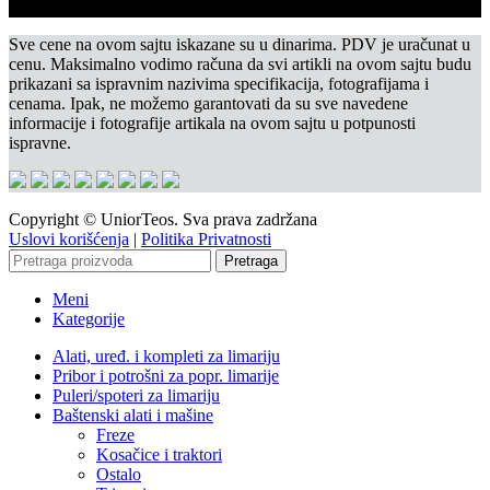
Sve cene na ovom sajtu iskazane su u dinarima. PDV je uračunat u
cenu. Maksimalno vodimo računa da svi artikli na ovom sajtu budu
prikazani sa ispravnim nazivima specifikacija, fotografijama i
cenama. Ipak, ne možemo garantovati da su sve navedene
informacije i fotografije artikala na ovom sajtu u potpunosti
ispravne.
Copyright © UniorTeos. Sva prava zadržana
Uslovi korišćenja
|
Politika Privatnosti
Pretraga
Meni
Kategorije
Alati, uređ. i kompleti za limariju
Pribor i potrošni za popr. limarije
Puleri/spoteri za limariju
Baštenski alati i mašine
Freze
Kosačice i traktori
Ostalo