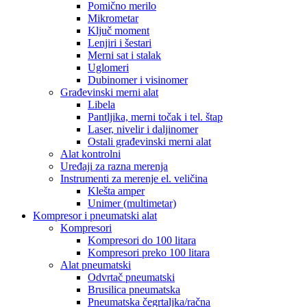
Pomično merilo
Mikrometar
Ključ moment
Lenjiri i šestari
Merni sat i stalak
Uglomeri
Dubinomer i visinomer
Građevinski merni alat
Libela
Pantljika, merni točak i tel. štap
Laser, nivelir i daljinomer
Ostali građevinski merni alat
Alat kontrolni
Uređaji za razna merenja
Instrumenti za merenje el. veličina
Klešta amper
Unimer (multimetar)
Kompresor i pneumatski alat
Kompresori
Kompresori do 100 litara
Kompresori preko 100 litara
Alat pneumatski
Odvrtač pneumatski
Brusilica pneumatska
Pneumatska čegrtaljka/račna