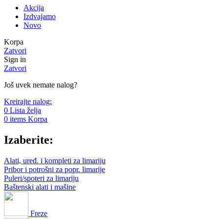
Akcija
Izdvajamo
Novo
Korpa
Zatvori
Sign in
Zatvori
Još uvek nemate nalog?
Kreirajte nalog:
0
Lista želja
0
items
Korpa
Izaberite:
Alati, uređ. i kompleti za limariju
Pribor i potrošni za popr. limarije
Puleri/spoteri za limariju
Baštenski alati i mašine
Freze