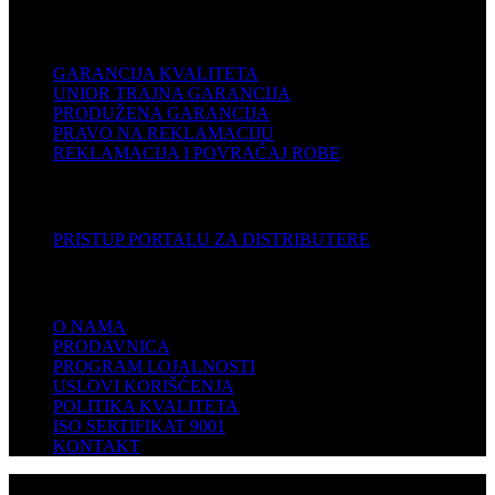
PODRŠKA
GARANCIJA KVALITETA
UNIOR TRAJNA GARANCIJA
PRODUŽENA GARANCIJA
PRAVO NA REKLAMACIJU
REKLAMACIJA I POVRAĆAJ ROBE
DISTRIBUTERI
PRISTUP PORTALU ZA DISTRIBUTERE
KOMPANIJA
O NAMA
PRODAVNICA
PROGRAM LOJALNOSTI
USLOVI KORIŠĆENJA
POLITIKA KVALITETA
ISO SERTIFIKAT 9001
KONTAKT