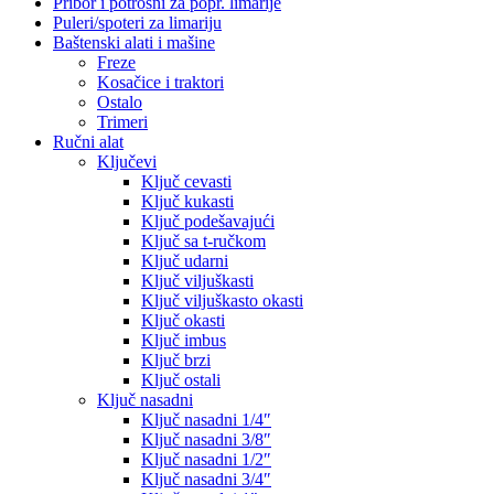
Pribor i potrošni za popr. limarije
Puleri/spoteri za limariju
Baštenski alati i mašine
Freze
Kosačice i traktori
Ostalo
Trimeri
Ručni alat
Ključevi
Ključ cevasti
Ključ kukasti
Ključ podešavajući
Ključ sa t-ručkom
Ključ udarni
Ključ viljuškasti
Ključ viljuškasto okasti
Ključ okasti
Ključ imbus
Ključ brzi
Ključ ostali
Ključ nasadni
Ključ nasadni 1/4″
Ključ nasadni 3/8″
Ključ nasadni 1/2″
Ključ nasadni 3/4″