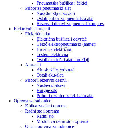
Pneumatska bušilica i čekići
Pribor za pneumatski alat
Nasadni ključ kovani
Ostali pribor za pneumatski alat
Rezervni delovi za pneum. i kompres
Električni i aku-alati
Električni alat
Električna bušilica i odvrtač
Čekić elektropneumatski (hamer)
Brusilica električna
Testera električna
Ostali električni alati i uređaji
Aku-alat
Aku-bušilica/odvrtač
Ostali aku-alati
Pribor i rezervni delovi
Nastavci/bitsevi
Burgije sds
Pribor i rez. deo za el. i aku alat
Oprema za radionice
Kolica za alat i oprema
Radni sto i oprema
Radni sto
Moduli za radni sto i oprema
Ostala oprema za radionice