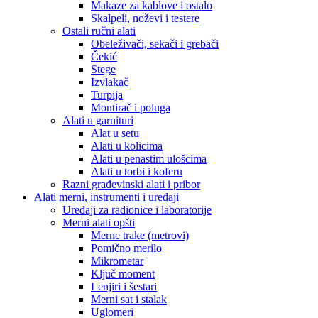
Makaze za kablove i ostalo
Skalpeli, noževi i testere
Ostali ručni alati
Obeleživači, sekači i grebači
Čekić
Stege
Izvlakač
Turpija
Montirač i poluga
Alati u garnituri
Alat u setu
Alati u kolicima
Alati u penastim ulošcima
Alati u torbi i koferu
Razni građevinski alati i pribor
Alati merni, instrumenti i uređaji
Uređaji za radionice i laboratorije
Merni alati opšti
Merne trake (metrovi)
Pomično merilo
Mikrometar
Ključ moment
Lenjiri i šestari
Merni sat i stalak
Uglomeri