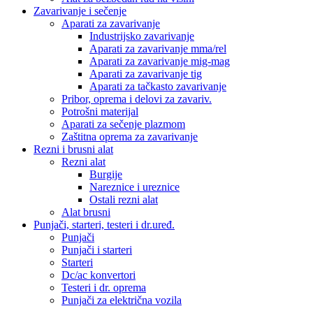
Zavarivanje i sečenje
Aparati za zavarivanje
Industrijsko zavarivanje
Aparati za zavarivanje mma/rel
Aparati za zavarivanje mig-mag
Aparati za zavarivanje tig
Aparati za tačkasto zavarivanje
Pribor, oprema i delovi za zavariv.
Potrošni materijal
Aparati za sečenje plazmom
Zaštitna oprema za zavarivanje
Rezni i brusni alat
Rezni alat
Burgije
Nareznice i ureznice
Ostali rezni alat
Alat brusni
Punjači, starteri, testeri i dr.uređ.
Punjači
Punjači i starteri
Starteri
Dc/ac konvertori
Testeri i dr. oprema
Punjači za električna vozila