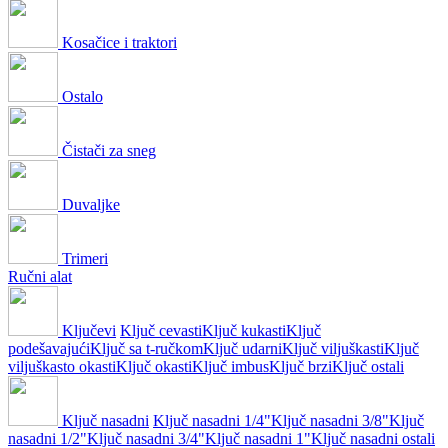
Kosačice i traktori
Ostalo
Čistači za sneg
Duvaljke
Trimeri
Ručni alat
Ključevi
Ključ cevasti
Ključ kukasti
Ključ
podešavajući
Ključ sa t-ručkom
Ključ udarni
Ključ viljuškasti
Ključ
viljuškasto okasti
Ključ okasti
Ključ imbus
Ključ brzi
Ključ ostali
Ključ nasadni
Ključ nasadni 1/4"
Ključ nasadni 3/8"
Ključ
nasadni 1/2"
Ključ nasadni 3/4"
Ključ nasadni 1"
Ključ nasadni ostali