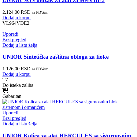
UNIOR SOS uložak za alat za 964VDE2
2.124,00
RSD
sa PDVom
Dodaj u korpu
VL964VDE2
Uporedi
Brzi pregled
Dodaj u listu želja
UNIOR Sintetička zaštitna obloga za fioke
1.126,00
RSD
sa PDVom
Dodaj u korpu
T7
Do isteka zaliha
Gabaritan
Uporedi
Brzi pregled
Dodaj u listu želja
UNIOR Kolica za alat HERCULES sa sigurnosnim