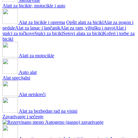
Merdevine
Alati za bicikle, motocikle i auto
Alat za bicikle i oprema
Opšti alati za bicikl
Alat za pogon i
pedale
Alat za lanac i lančanik
Alat za ram, viljušku i navoj
Alat i
stalci za točkove
Stalci za bicikl
Setovi alata za bicikl
Koferi i torbe za
bicikl
Alati za motocikle
Auto alat
Alat specijalni
Alat neiskreći
Alat za bezbedan rad na visini
Zavarivanje i sečenje
Autogeno (gasno) zavarivanje