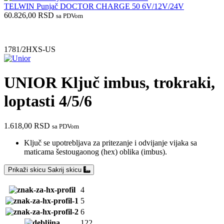
TELWIN Punjač DOCTOR CHARGE 50 6V/12V/24V
60.826,00
RSD
sa PDVom
1781/2HXS-US
UNIOR Ključ imbus, trokraki,
loptasti 4/5/6
1.618,00
RSD
sa PDVom
Ključ se upotrebljava za pritezanje i odvijanje vijaka sa
maticama šestougaonog (hex) oblika (imbus).
Prikaži skicu
Sakrij skicu
4
5
6
122