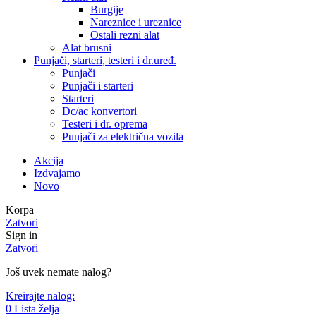
Burgije
Nareznice i ureznice
Ostali rezni alat
Alat brusni
Punjači, starteri, testeri i dr.uređ.
Punjači
Punjači i starteri
Starteri
Dc/ac konvertori
Testeri i dr. oprema
Punjači za električna vozila
Akcija
Izdvajamo
Novo
Korpa
Zatvori
Sign in
Zatvori
Još uvek nemate nalog?
Kreirajte nalog:
0
Lista želja