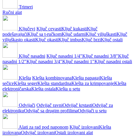
Trimeri
Ručni alat
Ključevi
Ključ cevasti
Ključ kukasti
Ključ
podešavajući
Ključ sa t-ručkom
Ključ udarni
Ključ viljuškasti
Ključ
viljuškasto okasti
Ključ okasti
Ključ imbus
Ključ brzi
Ključ ostali
Ključ nasadni
Ključ nasadni 1/4"
Ključ nasadni 3/8"
Ključ
nasadni 1/2"
Ključ nasadni 3/4"
Ključ nasadni 1"
Ključ nasadni ostali
Klešta
Klešta kombinovana
Klešta papagaj
Klešta
sečice
Klešta seger
Klešta standardna
Klešta za krimpovanje
Klešta
elektroničarska
Klešta ostala
Klešta u setu
Odvijači
Odvijač ravni
Odvijač krstasti
Odvijač za
elektroniku
Odvijač sa drugim profilima
Odvijači u setu
Alati za rad pod naponom
Ključ izolovani
Klešta
izolovana
Odvijač izolovani
Ostali izolovani alat