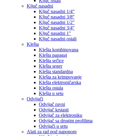
Ključ ostali
Ključ nasadni
Ključ nasadni 1/4″
Ključ nasadni 3/8″
Ključ nasadni 1/2″
Ključ nasadni 3/4″
Ključ nasadni 1″
Ključ nasadni ostali
Klešta
Klešta kombinovana
Klešta papagaj
Klešta sečice
Klešta seger
Klešta standardna
Klešta za krimpovanje
Klešta elektroničarska
Klešta ostala
Klešta u setu
Odvijači
Odvijač ravni
Odvijač krstasti
Odvijač za elektroniku
Odvijač sa drugim profilima
Odvijači u setu
Alati za rad pod naponom