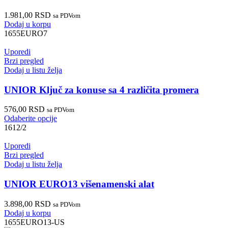
1.981,00
RSD
sa PDVom
Dodaj u korpu
1655EURO7
Uporedi
Brzi pregled
Dodaj u listu želja
UNIOR Ključ za konuse sa 4 različita promera
576,00
RSD
sa PDVom
Odaberite opcije
1612/2
Uporedi
Brzi pregled
Dodaj u listu želja
UNIOR EURO13 višenamenski alat
3.898,00
RSD
sa PDVom
Dodaj u korpu
1655EURO13-US