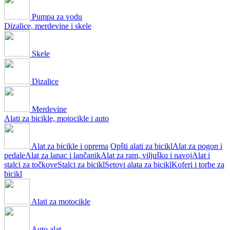
Pumpa za vodu
Dizalice, merdevine i skele
Skele
Dizalice
Merdevine
Alati za bicikle, motocikle i auto
Alat za bicikle i oprema
Opšti alati za bicikl
Alat za pogon i
pedale
Alat za lanac i lančanik
Alat za ram, viljušku i navoj
Alat i
stalci za točkove
Stalci za bicikl
Setovi alata za bicikl
Koferi i torbe za
bicikl
Alati za motocikle
Auto alat