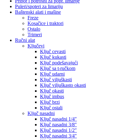
Pribor i potrošni za popr. limarije
Puleri/spoteri za limariju
Baštenski alati i mašine
Freze
Kosačice i traktori
Ostalo
Trimeri
Ručni alat
Ključevi
Ključ cevasti
Ključ kukasti
Ključ podešavajući
Ključ sa t-ručkom
Ključ udarni
Ključ viljuškasti
Ključ viljuškasto okasti
Ključ okasti
Ključ imbus
Ključ brzi
Ključ ostali
Ključ nasadni
Ključ nasadni 1/4″
Ključ nasadni 3/8″
Ključ nasadni 1/2″
Ključ nasadni 3/4″