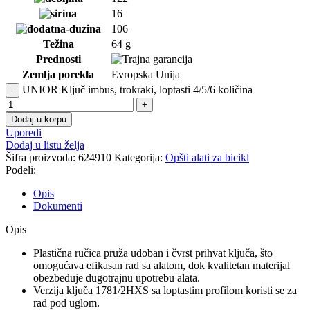
16
106
Težina
64 g
Prednosti
Zemlja porekla
Evropska Unija
UNIOR Ključ imbus, trokraki, loptasti 4/5/6 količina
Dodaj u korpu
Uporedi
Dodaj u listu želja
Šifra proizvoda:
624910
Kategorija:
Opšti alati za bicikl
Podeli:
Opis
Dokumenti
Opis
Plastična ručica pruža udoban i čvrst prihvat ključa, što
omogućava efikasan rad sa alatom, dok kvalitetan materijal
obezbeđuje dugotrajnu upotrebu alata.
Verzija ključa 1781/2HXS sa loptastim profilom koristi se za
rad pod uglom.