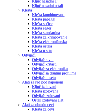
Ključ nasadni 1″
Ključ nasadni ostali
Klešta
Klešta kombinovana
Klešta papagaj
Klešta sečice
Klešta seger
Klešta standardna
Klešta za krimpovanje
Klešta elektroničarska
Klešta ostala
Klešta u setu
Odvijači
Odvijač ravni
Odvijač krstasti
Odvijač za elektroniku
Odvijač sa drugim profilima
Odvijači u setu
Alati za rad pod naponom
Ključ izolovani
Klešta izolovana
Odvijač izolovani
Ostali izolovani alat
Alati za obradu cevi
Klešta za cevi