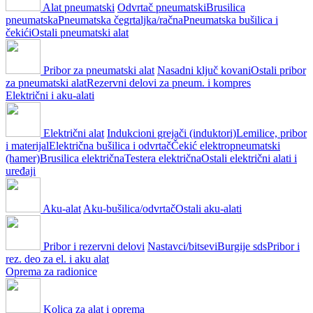
Alat pneumatski
Odvrtač pneumatski
Brusilica
pneumatska
Pneumatska čegrtaljka/račna
Pneumatska bušilica i
čekići
Ostali pneumatski alat
Pribor za pneumatski alat
Nasadni ključ kovani
Ostali pribor
za pneumatski alat
Rezervni delovi za pneum. i kompres
Električni i aku-alati
Električni alat
Indukcioni grejači (induktori)
Lemilice, pribor
i materijal
Električna bušilica i odvrtač
Čekić elektropneumatski
(hamer)
Brusilica električna
Testera električna
Ostali električni alati i
uređaji
Aku-alat
Aku-bušilica/odvrtač
Ostali aku-alati
Pribor i rezervni delovi
Nastavci/bitsevi
Burgije sds
Pribor i
rez. deo za el. i aku alat
Oprema za radionice
Kolica za alat i oprema