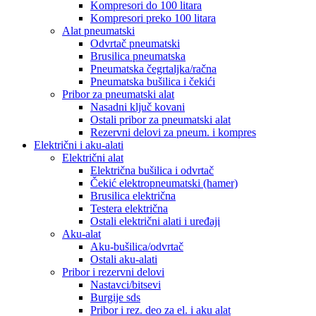
Kompresori do 100 litara
Kompresori preko 100 litara
Alat pneumatski
Odvrtač pneumatski
Brusilica pneumatska
Pneumatska čegrtaljka/račna
Pneumatska bušilica i čekići
Pribor za pneumatski alat
Nasadni ključ kovani
Ostali pribor za pneumatski alat
Rezervni delovi za pneum. i kompres
Električni i aku-alati
Električni alat
Električna bušilica i odvrtač
Čekić elektropneumatski (hamer)
Brusilica električna
Testera električna
Ostali električni alati i uređaji
Aku-alat
Aku-bušilica/odvrtač
Ostali aku-alati
Pribor i rezervni delovi
Nastavci/bitsevi
Burgije sds
Pribor i rez. deo za el. i aku alat