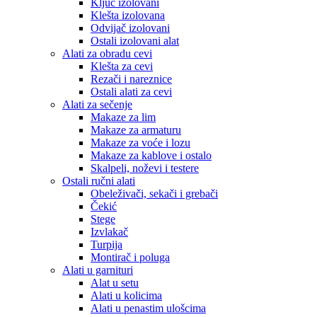
Ključ izolovani
Klešta izolovana
Odvijač izolovani
Ostali izolovani alat
Alati za obradu cevi
Klešta za cevi
Rezači i nareznice
Ostali alati za cevi
Alati za sečenje
Makaze za lim
Makaze za armaturu
Makaze za voće i lozu
Makaze za kablove i ostalo
Skalpeli, noževi i testere
Ostali ručni alati
Obeleživači, sekači i grebači
Čekić
Stege
Izvlakač
Turpija
Montirač i poluga
Alati u garnituri
Alat u setu
Alati u kolicima
Alati u penastim ulošcima