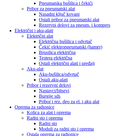
Pneumatska bušilica i čekići
Pribor za pneumatski alat
Nasadni ključ kovani
Ostali pribor za pneumatski alat
Rezervni delovi za pneum. i kompres
Električni i aku-alati
Električni alat
Električna bušilica i odvrtač
Čekić elektropneumatski (hamer)
Brusilica električna
Testera električna
Ostali električni alati i uređaji
Aku-alat
Aku-bušilica/odvrtač
Ostali aku-alati
Pribor i rezervni delovi
Nastavci/bitsevi
Burgije sds
Pribor i rez. deo za el. i aku alat
Oprema za radionice
Kolica za alat i oprema
Radni sto i oprema
Radni sto
Moduli za radni sto i oprema
Ostala oprema za radionice