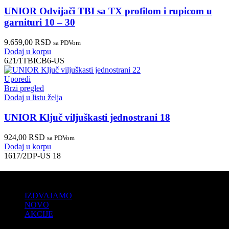
UNIOR Odvijači TBI sa TX profilom i rupicom u
garnituri 10 – 30
9.659,00
RSD
sa PDVom
Dodaj u korpu
621/1TBICB6-US
Uporedi
Brzi pregled
Dodaj u listu želja
UNIOR Ključ viljuškasti jednostrani 18
924,00
RSD
sa PDVom
Dodaj u korpu
1617/2DP-US 18
PRODAJA
IZDVAJAMO
NOVO
AKCIJE