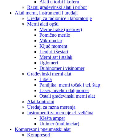
Alati u torbi i koferu
Razni građevinski alati i pribor
Alati merni, instrumenti i uređaji
Uređaji za radionice i laboratorije
Merni alati opšti
Merne trake (metrovi)
Pomično merilo
Mikrometar
Ključ moment
Lenjiri i šestari
Merni sat i stalak
Uglomeri
Dubinomer i visinomer
Građevinski merni alat
Libela
Pantljika, merni točak i tel. štap
Laser, nivelir i daljinomer
Ostali građevinski merni alat
Alat kontrolni
Uređaji za razna merenja
Instrumenti za merenje el. veličina
Klešta amper
Unimer (multimetar)
Kompresor i pneumatski alat
Kompresori