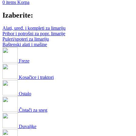
0
items
Korpa
Izaberite:
Alati, uređ. i kompleti za limariju
Pribor i potrošni za popr. limarije
Puleri/spoteri za limariju
Baštenski alati i mašine
Freze
Kosačice i traktori
Ostalo
Čistači za sneg
Duvaljke