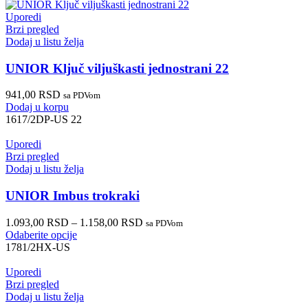
Uporedi
Brzi pregled
Dodaj u listu želja
UNIOR Ključ viljuškasti jednostrani 22
941,00
RSD
sa PDVom
Dodaj u korpu
1617/2DP-US 22
Uporedi
Brzi pregled
Dodaj u listu želja
UNIOR Imbus trokraki
1.093,00
RSD
–
1.158,00
RSD
sa PDVom
Odaberite opcije
1781/2HX-US
Uporedi
Brzi pregled
Dodaj u listu želja