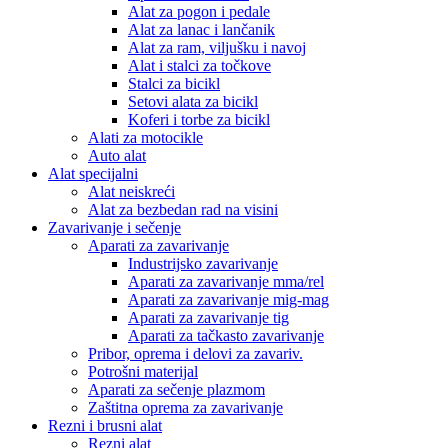
Alat za pogon i pedale
Alat za lanac i lančanik
Alat za ram, viljušku i navoj
Alat i stalci za točkove
Stalci za bicikl
Setovi alata za bicikl
Koferi i torbe za bicikl
Alati za motocikle
Auto alat
Alat specijalni
Alat neiskreći
Alat za bezbedan rad na visini
Zavarivanje i sečenje
Aparati za zavarivanje
Industrijsko zavarivanje
Aparati za zavarivanje mma/rel
Aparati za zavarivanje mig-mag
Aparati za zavarivanje tig
Aparati za tačkasto zavarivanje
Pribor, oprema i delovi za zavariv.
Potrošni materijal
Aparati za sečenje plazmom
Zaštitna oprema za zavarivanje
Rezni i brusni alat
Rezni alat