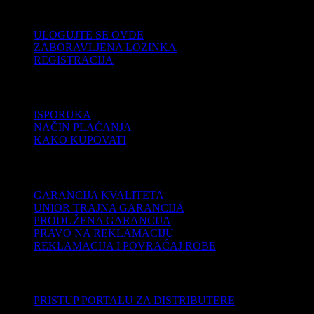
KORISNIČKI NALOG
ULOGUJTE SE OVDE
ZABORAVLJENA LOZINKA
REGISTRACIJA
POMOĆ
ISPORUKA
NAČIN PLAĆANJA
KAKO KUPOVATI
PODRŠKA
GARANCIJA KVALITETA
UNIOR TRAJNA GARANCIJA
PRODUŽENA GARANCIJA
PRAVO NA REKLAMACIJU
REKLAMACIJA I POVRAĆAJ ROBE
DISTRIBUTERI
PRISTUP PORTALU ZA DISTRIBUTERE