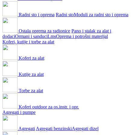
Radni sto i oprema
Radni sto
Moduli za radni sto i oprema
Ostala oprema za radionice
Pano i stalak za alat i
dodaci
Ormani i sanduci
Lms
Oprema i potrošni materijal
Koferi, kutije i torbe za alat
Koferi za alat
Kutije za alat
Torbe za alat
Koferi outdoor za os.instr. i opr.
Agregati i pumpe
Agregati
Agregati benzinski
Agregati dizel