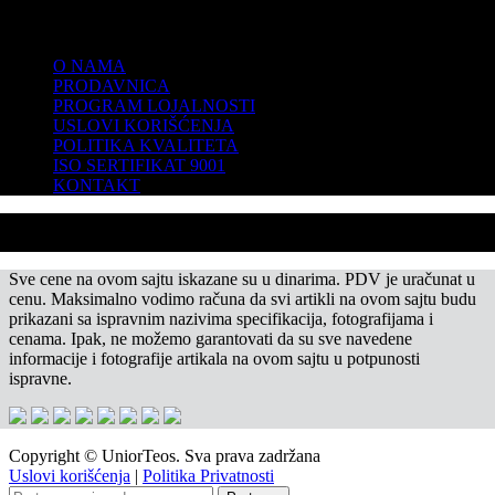
KOMPANIJA
O NAMA
PRODAVNICA
PROGRAM LOJALNOSTI
USLOVI KORIŠĆENJA
POLITIKA KVALITETA
ISO SERTIFIKAT 9001
KONTAKT
Sve cene na ovom sajtu iskazane su u dinarima. PDV je uračunat u
cenu. Maksimalno vodimo računa da svi artikli na ovom sajtu budu
prikazani sa ispravnim nazivima specifikacija, fotografijama i
cenama. Ipak, ne možemo garantovati da su sve navedene
informacije i fotografije artikala na ovom sajtu u potpunosti
ispravne.
Copyright © UniorTeos. Sva prava zadržana
Uslovi korišćenja
|
Politika Privatnosti