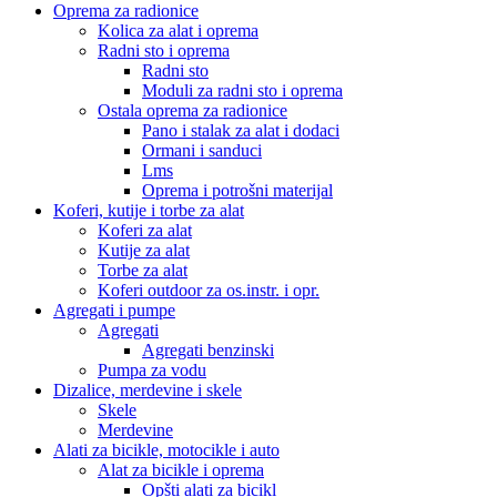
Oprema za radionice
Kolica za alat i oprema
Radni sto i oprema
Radni sto
Moduli za radni sto i oprema
Ostala oprema za radionice
Pano i stalak za alat i dodaci
Ormani i sanduci
Lms
Oprema i potrošni materijal
Koferi, kutije i torbe za alat
Koferi za alat
Kutije za alat
Torbe za alat
Koferi outdoor za os.instr. i opr.
Agregati i pumpe
Agregati
Agregati benzinski
Pumpa za vodu
Dizalice, merdevine i skele
Skele
Merdevine
Alati za bicikle, motocikle i auto
Alat za bicikle i oprema
Opšti alati za bicikl