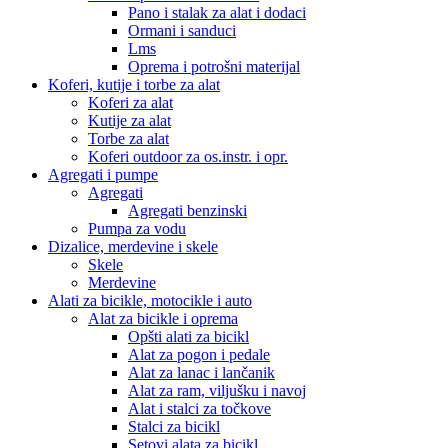
Pano i stalak za alat i dodaci
Ormani i sanduci
Lms
Oprema i potrošni materijal
Koferi, kutije i torbe za alat
Koferi za alat
Kutije za alat
Torbe za alat
Koferi outdoor za os.instr. i opr.
Agregati i pumpe
Agregati
Agregati benzinski
Pumpa za vodu
Dizalice, merdevine i skele
Skele
Merdevine
Alati za bicikle, motocikle i auto
Alat za bicikle i oprema
Opšti alati za bicikl
Alat za pogon i pedale
Alat za lanac i lančanik
Alat za ram, viljušku i navoj
Alat i stalci za točkove
Stalci za bicikl
Setovi alata za bicikl