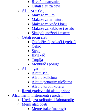
Rezači i nareznice
Ostali alati za cevi
Alati za sečenje
Makaze za lim
Makaze za armaturu
Makaze za voće i lozu
Makaze za kablove i ostalo
Skalpeli, noževi i testere
Ostali ručni alati
Obeleživači, sekači i grebači
Čekić
Stege
Izvlakač
Turpija
Montirač i poluga
Alati u garnituri
Alat u setu
Alati u kolicima
Alati u penastim ulošcima
Alati u torbi i koferu
Razni građevinski alati i pribor
Alati merni, instrumenti i uređaji
Uređaji za radionice i laboratorije
Merni alati opšti
Merne trake (metrovi)