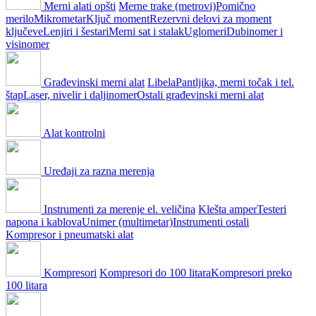
Merni alati opšti
Merne trake (metrovi)
Pomično
merilo
Mikrometar
Ključ moment
Rezervni delovi za moment
ključeve
Lenjiri i šestari
Merni sat i stalak
Uglomeri
Dubinomer i
visinomer
Građevinski merni alat
Libela
Pantljika, merni točak i tel.
štap
Laser, nivelir i daljinomer
Ostali građevinski merni alat
Alat kontrolni
Uređaji za razna merenja
Instrumenti za merenje el. veličina
Klešta amper
Testeri
napona i kablova
Unimer (multimetar)
Instrumenti ostali
Kompresor i pneumatski alat
Kompresori
Kompresori do 100 litara
Kompresori preko
100 litara