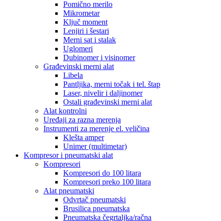
Pomično merilo
Mikrometar
Ključ moment
Lenjiri i šestari
Merni sat i stalak
Uglomeri
Dubinomer i visinomer
Građevinski merni alat
Libela
Pantljika, merni točak i tel. štap
Laser, nivelir i daljinomer
Ostali građevinski merni alat
Alat kontrolni
Uređaji za razna merenja
Instrumenti za merenje el. veličina
Klešta amper
Unimer (multimetar)
Kompresor i pneumatski alat
Kompresori
Kompresori do 100 litara
Kompresori preko 100 litara
Alat pneumatski
Odvrtač pneumatski
Brusilica pneumatska
Pneumatska čegrtaljka/račna