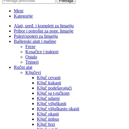
Pretraga
Meni
Kategorije
Alati, uređ. i kompleti za limariju
Pribor i potrošni za popr. limarije
Puleri/spoteri za limariju
Baštenski alati i mašine
Freze
Kosačice i traktori
Ostalo
Trimeri
Ručni alat
Ključevi
Ključ cevasti
Ključ kukasti
Ključ podešavajući
Ključ sa t-ručkom
Ključ udarni
Ključ viljuškasti
Ključ viljuškasto okasti
Ključ okasti
Ključ imbus
Ključ brzi