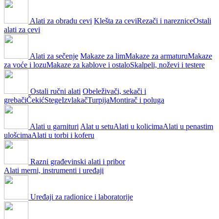
Alati za obradu cevi
Klešta za cevi
Rezači i nareznice
Ostali
alati za cevi
Alati za sečenje
Makaze za lim
Makaze za armaturu
Makaze
za voće i lozu
Makaze za kablove i ostalo
Skalpeli, noževi i testere
Ostali ručni alati
Obeleživači, sekači i
grebači
Čekić
Stege
Izvlakač
Turpija
Montirač i poluga
Alati u garnituri
Alat u setu
Alati u kolicima
Alati u penastim
ulošcima
Alati u torbi i koferu
Razni građevinski alati i pribor
Alati merni, instrumenti i uređaji
Uređaji za radionice i laboratorije