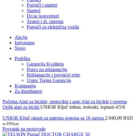
Punjači i starteri
Starteri
Dc/ac konvertori
Testeri i dr. oprema
Punjači za električna vozila
Akcija
Izdvajamo
Novo
Podrška
Garancija Kvaliteta
Pravo na reklamaciju
Reklamacije i povraćaj robe
Unior Trajna Garancija
Kompanija
Za distributere
Početna
Alati za bicikle, motocikle i auto
Alat za bicikle i oprema
Opšti alati za bicikl
UNIOR Ključ imbus, trokraki, loptasti 4/5/6
UNIOR Ključ okasti za patronu pogona sa 16 zareza
2.940,00
RSD
sa PDVom
Povratak na proizvode