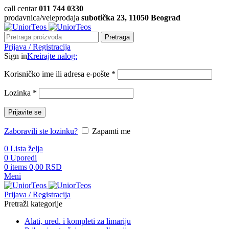
call centar
011 744 0330
prodavnica/veleprodaja
subotička 23, 11050 Beograd
Pretraga
Prijava / Registracija
Sign in
Kreirajte nalog:
Korisničko ime ili adresa e-pošte
*
Lozinka
*
Prijavite se
Zaboravili ste lozinku?
Zapamti me
0
Lista želja
0
Uporedi
0
items
0,00
RSD
Meni
Prijava / Registracija
Pretraži kategorije
Alati, uređ. i kompleti za limariju