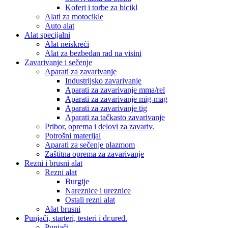
Koferi i torbe za bicikl
Alati za motocikle
Auto alat
Alat specijalni
Alat neiskreći
Alat za bezbedan rad na visini
Zavarivanje i sečenje
Aparati za zavarivanje
Industrijsko zavarivanje
Aparati za zavarivanje mma/rel
Aparati za zavarivanje mig-mag
Aparati za zavarivanje tig
Aparati za tačkasto zavarivanje
Pribor, oprema i delovi za zavariv.
Potrošni materijal
Aparati za sečenje plazmom
Zaštitna oprema za zavarivanje
Rezni i brusni alat
Rezni alat
Burgije
Nareznice i ureznice
Ostali rezni alat
Alat brusni
Punjači, starteri, testeri i dr.uređ.
Punjači