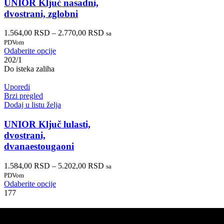
UNIOR Ključ nasadni,
dvostrani, zglobni
1.564,00
RSD
–
2.770,00
RSD
sa
PDVom
Odaberite opcije
202/1
Do isteka zaliha
Uporedi
Brzi pregled
Dodaj u listu želja
UNIOR Ključ lulasti,
dvostrani,
dvanaestougaoni
1.584,00
RSD
–
5.202,00
RSD
sa
PDVom
Odaberite opcije
177
PRODAJA