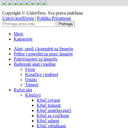
Copyright © UniorTeos. Sva prava zadržana
Uslovi korišćenja
|
Politika Privatnosti
Pretraga
Meni
Kategorije
Alati, uređ. i kompleti za limariju
Pribor i potrošni za popr. limarije
Puleri/spoteri za limariju
Baštenski alati i mašine
Freze
Kosačice i traktori
Ostalo
Trimeri
Ručni alat
Ključevi
Ključ cevasti
Ključ kukasti
Ključ podešavajući
Ključ sa t-ručkom
Ključ udarni
Ključ viljuškasti