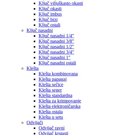
Ključ viljuškasto okasti
Ključ okasti
Ključ imbus
Ključ brzi
Ključ ostali
Ključ nasadni
Ključ nasadni 1/4″
Ključ nasadni 3/8″
Ključ nasadni 1/2″
Ključ nasadni 3/4″
Ključ nasadni 1″
Ključ nasadni ostali
Klešta
Klešta kombinovana
Klešta papagaj
Klešta sečice
Klešta seger
Klešta standardna
Klešta za krimpovanje
Klešta elektroničarska
Klešta ostala
Klešta u setu
Odvijači
Odvijač ravni
Odvijač krstasti