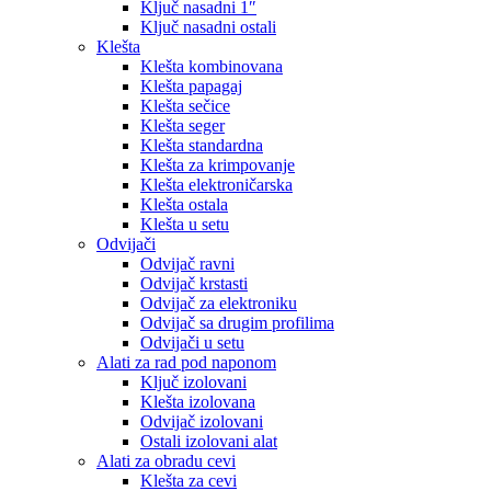
Ključ nasadni 1″
Ključ nasadni ostali
Klešta
Klešta kombinovana
Klešta papagaj
Klešta sečice
Klešta seger
Klešta standardna
Klešta za krimpovanje
Klešta elektroničarska
Klešta ostala
Klešta u setu
Odvijači
Odvijač ravni
Odvijač krstasti
Odvijač za elektroniku
Odvijač sa drugim profilima
Odvijači u setu
Alati za rad pod naponom
Ključ izolovani
Klešta izolovana
Odvijač izolovani
Ostali izolovani alat
Alati za obradu cevi
Klešta za cevi