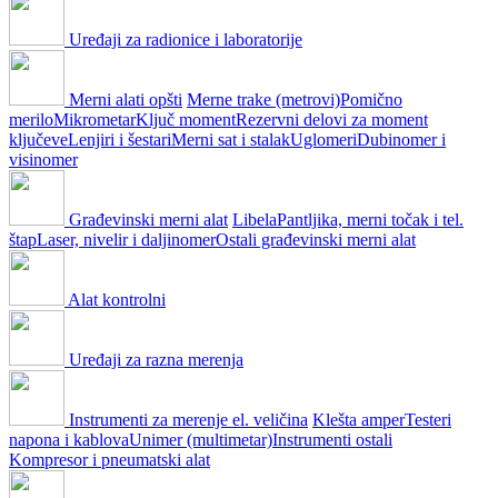
Uređaji za radionice i laboratorije
Merni alati opšti
Merne trake (metrovi)
Pomično
merilo
Mikrometar
Ključ moment
Rezervni delovi za moment
ključeve
Lenjiri i šestari
Merni sat i stalak
Uglomeri
Dubinomer i
visinomer
Građevinski merni alat
Libela
Pantljika, merni točak i tel.
štap
Laser, nivelir i daljinomer
Ostali građevinski merni alat
Alat kontrolni
Uređaji za razna merenja
Instrumenti za merenje el. veličina
Klešta amper
Testeri
napona i kablova
Unimer (multimetar)
Instrumenti ostali
Kompresor i pneumatski alat