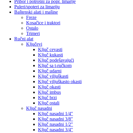
Pribor i potrošni za popr. limarije
Puleri/spoteri za limariju
Baštenski alati i mašine
Freze
Kosačice i traktori
Ostalo
Trimeri
Ručni alat
Ključevi
Ključ cevasti
Ključ kukasti
Ključ podešavajući
Ključ sa t-ručkom
Ključ udarni
Ključ viljuškasti
Ključ viljuškasto okasti
Ključ okasti
Ključ imbus
Ključ brzi
Ključ ostali
Ključ nasadni
Ključ nasadni 1/4″
Ključ nasadni 3/8″
Ključ nasadni 1/2″
Ključ nasadni 3/4″