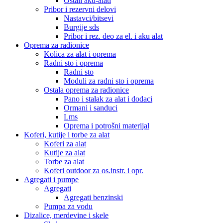
Ostali aku-alati
Pribor i rezervni delovi
Nastavci/bitsevi
Burgije sds
Pribor i rez. deo za el. i aku alat
Oprema za radionice
Kolica za alat i oprema
Radni sto i oprema
Radni sto
Moduli za radni sto i oprema
Ostala oprema za radionice
Pano i stalak za alat i dodaci
Ormani i sanduci
Lms
Oprema i potrošni materijal
Koferi, kutije i torbe za alat
Koferi za alat
Kutije za alat
Torbe za alat
Koferi outdoor za os.instr. i opr.
Agregati i pumpe
Agregati
Agregati benzinski
Pumpa za vodu
Dizalice, merdevine i skele