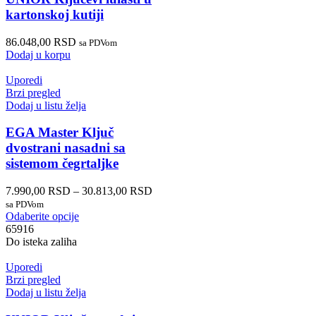
kartonskoj kutiji
86.048,00
RSD
sa PDVom
Dodaj u korpu
Uporedi
Brzi pregled
Dodaj u listu želja
EGA Master Ključ
dvostrani nasadni sa
sistemom čegrtaljke
7.990,00
RSD
–
30.813,00
RSD
sa PDVom
Odaberite opcije
65916
Do isteka zaliha
Uporedi
Brzi pregled
Dodaj u listu želja