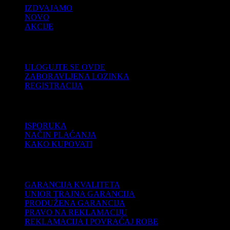
IZDVAJAMO
NOVO
AKCIJE
KORISNIČKI NALOG
ULOGUJTE SE OVDE
ZABORAVLJENA LOZINKA
REGISTRACIJA
POMOĆ
ISPORUKA
NAČIN PLAĆANJA
KAKO KUPOVATI
PODRŠKA
GARANCIJA KVALITETA
UNIOR TRAJNA GARANCIJA
PRODUŽENA GARANCIJA
PRAVO NA REKLAMACIJU
REKLAMACIJA I POVRAĆAJ ROBE