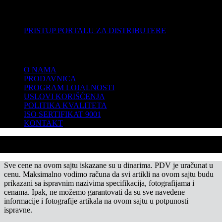
DISTRIBUTERI
PRISTUP PORTALU ZA DISTRIBUTERE
KOMPANIJA
O NAMA
PRODAVNICA
PROGRAM LOJALNOSTI
USLOVI KORIŠĆENJA
POLITIKA KVALITETA
ISO SERTIFIKAT 9001
KONTAKT
Sve cene na ovom sajtu iskazane su u dinarima. PDV je uračunat u
cenu. Maksimalno vodimo računa da svi artikli na ovom sajtu budu
prikazani sa ispravnim nazivima specifikacija, fotografijama i
cenama. Ipak, ne možemo garantovati da su sve navedene
informacije i fotografije artikala na ovom sajtu u potpunosti
ispravne.