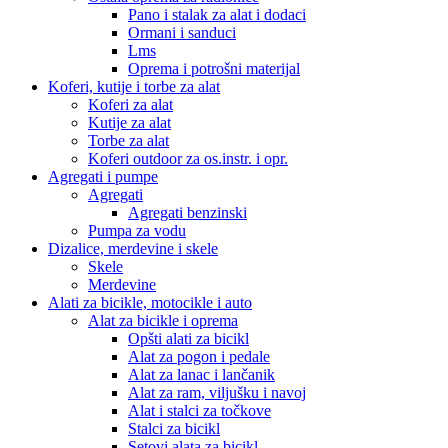
Pano i stalak za alat i dodaci
Ormani i sanduci
Lms
Oprema i potrošni materijal
Koferi, kutije i torbe za alat
Koferi za alat
Kutije za alat
Torbe za alat
Koferi outdoor za os.instr. i opr.
Agregati i pumpe
Agregati
Agregati benzinski
Pumpa za vodu
Dizalice, merdevine i skele
Skele
Merdevine
Alati za bicikle, motocikle i auto
Alat za bicikle i oprema
Opšti alati za bicikl
Alat za pogon i pedale
Alat za lanac i lančanik
Alat za ram, viljušku i navoj
Alat i stalci za točkove
Stalci za bicikl
Setovi alata za bicikl