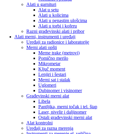
Alati u garnituri
Alat u setu
Alati u kolicima
Alati u penastim ulošcima
Alati u torbi i koferu
Razni građevinski alati i pribor
Alati merni, instrumenti i uređaji
Uređaji za radionice i laboratorije
Merni alati opšti
Merne trake (metrovi)
Pomično merilo
Mikrometar
Ključ moment
Lenjiri i šestari
Merni sat i stalak
Uglomeri
Dubinomer i visinomer
Građevinski merni alat
Libela
Pantljika, merni točak i tel. štap
Laser, nivelir i daljinomer
Ostali građevinski merni alat
Alat kontrolni
Uređaji za razna merenja
Instrumenti za merenje el. veličina