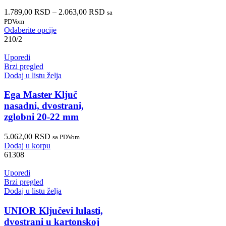
1.789,00
RSD
–
2.063,00
RSD
sa
PDVom
Odaberite opcije
210/2
Uporedi
Brzi pregled
Dodaj u listu želja
Ega Master Ključ
nasadni, dvostrani,
zglobni 20-22 mm
5.062,00
RSD
sa PDVom
Dodaj u korpu
61308
Uporedi
Brzi pregled
Dodaj u listu želja
UNIOR Ključevi lulasti,
dvostrani u kartonskoj