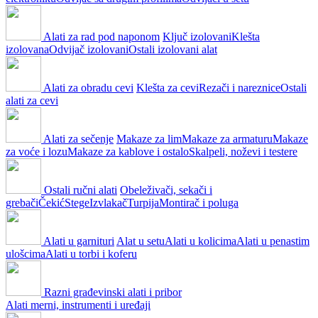
Alati za rad pod naponom
Ključ izolovani
Klešta
izolovana
Odvijač izolovani
Ostali izolovani alat
Alati za obradu cevi
Klešta za cevi
Rezači i nareznice
Ostali
alati za cevi
Alati za sečenje
Makaze za lim
Makaze za armaturu
Makaze
za voće i lozu
Makaze za kablove i ostalo
Skalpeli, noževi i testere
Ostali ručni alati
Obeleživači, sekači i
grebači
Čekić
Stege
Izvlakač
Turpija
Montirač i poluga
Alati u garnituri
Alat u setu
Alati u kolicima
Alati u penastim
ulošcima
Alati u torbi i koferu
Razni građevinski alati i pribor
Alati merni, instrumenti i uređaji