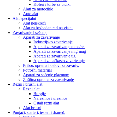
Koferi i torbe za bicikl
Alati za motocikle
Auto alat
Alat specijalni
Alat neiskreći
Alat za bezbedan rad na visini
Zavarivanje i sečenje
Aparati za zavarivanje
Industrijsko zavarivanje
Aparati za zavarivanje mma/rel
Aparati za zavarivanje mig-mag
Aparati za zavarivanje tig
Aparati za tačkasto zavarivanje
Pribor, oprema i delovi za zavariv.
Potrošni materijal
Aparati za sečenje plazmom
Zaštitna oprema za zavarivanje
Rezni i brusni alat
Rezni alat
Burgije
Nareznice i ureznice
Ostali rezni alat
Alat brusni
Punjači, starteri, testeri i dr.uređ.