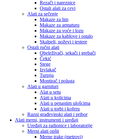
Rezači i nareznice
Ostali alati za cevi
Alati za sečenje
Makaze za lim
Makaze za armaturu
Makaze za voće i lozu
Makaze za kablove i ostalo
Skalpeli, noževi i testere
Ostali ručni alati
Obeleživači, sekači i grebači
Čekić
Stege
Izvlakač
Turpija
Montirač i poluga
Alati u garnituri
Alat u setu
Alati u kolicima
Alati u penastim ulošcima
Alati u torbi i koferu
Razni građevinski alati i pribor
Alati merni, instrumenti i uređaji
Uređaji za radionice i laboratorije
Merni alati opšti
Merne trake (metrovi)