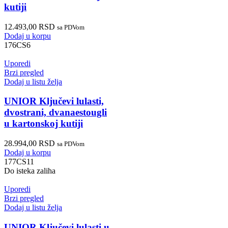
kutiji
12.493,00
RSD
sa PDVom
Dodaj u korpu
176CS6
Uporedi
Brzi pregled
Dodaj u listu želja
UNIOR Ključevi lulasti,
dvostrani, dvanaestougli
u kartonskoj kutiji
28.994,00
RSD
sa PDVom
Dodaj u korpu
177CS11
Do isteka zaliha
Uporedi
Brzi pregled
Dodaj u listu želja
UNIOR Ključevi lulasti u