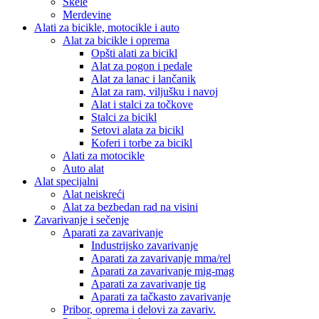
Skele
Merdevine
Alati za bicikle, motocikle i auto
Alat za bicikle i oprema
Opšti alati za bicikl
Alat za pogon i pedale
Alat za lanac i lančanik
Alat za ram, viljušku i navoj
Alat i stalci za točkove
Stalci za bicikl
Setovi alata za bicikl
Koferi i torbe za bicikl
Alati za motocikle
Auto alat
Alat specijalni
Alat neiskreći
Alat za bezbedan rad na visini
Zavarivanje i sečenje
Aparati za zavarivanje
Industrijsko zavarivanje
Aparati za zavarivanje mma/rel
Aparati za zavarivanje mig-mag
Aparati za zavarivanje tig
Aparati za tačkasto zavarivanje
Pribor, oprema i delovi za zavariv.