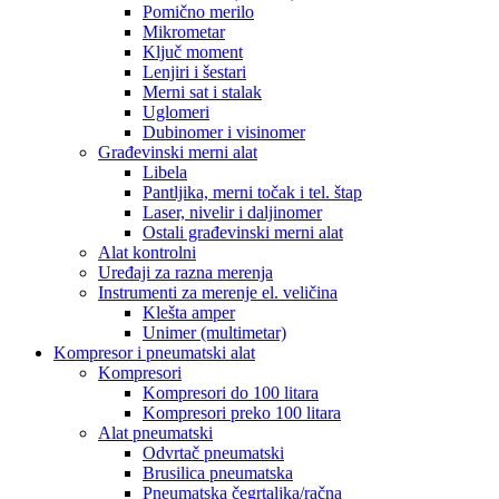
Pomično merilo
Mikrometar
Ključ moment
Lenjiri i šestari
Merni sat i stalak
Uglomeri
Dubinomer i visinomer
Građevinski merni alat
Libela
Pantljika, merni točak i tel. štap
Laser, nivelir i daljinomer
Ostali građevinski merni alat
Alat kontrolni
Uređaji za razna merenja
Instrumenti za merenje el. veličina
Klešta amper
Unimer (multimetar)
Kompresor i pneumatski alat
Kompresori
Kompresori do 100 litara
Kompresori preko 100 litara
Alat pneumatski
Odvrtač pneumatski
Brusilica pneumatska
Pneumatska čegrtaljka/račna