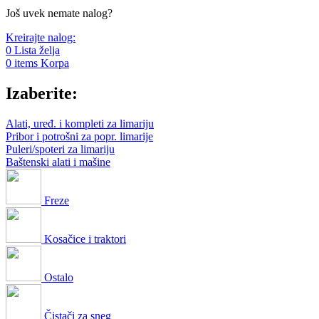
Još uvek nemate nalog?
Kreirajte nalog:
0
Lista želja
0
items
Korpa
Izaberite:
Alati, uređ. i kompleti za limariju
Pribor i potrošni za popr. limarije
Puleri/spoteri za limariju
Baštenski alati i mašine
Freze
Kosačice i traktori
Ostalo
Čistači za sneg