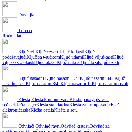
Duvaljke
Trimeri
Ručni alat
Ključevi
Ključ cevasti
Ključ kukasti
Ključ
podešavajući
Ključ sa t-ručkom
Ključ udarni
Ključ viljuškasti
Ključ
viljuškasto okasti
Ključ okasti
Ključ imbus
Ključ brzi
Ključ ostali
Ključ nasadni
Ključ nasadni 1/4"
Ključ nasadni 3/8"
Ključ
nasadni 1/2"
Ključ nasadni 3/4"
Ključ nasadni 1"
Ključ nasadni ostali
Klešta
Klešta kombinovana
Klešta papagaj
Klešta
sečice
Klešta seger
Klešta standardna
Klešta za krimpovanje
Klešta
elektroničarska
Klešta ostala
Klešta u setu
Odvijači
Odvijač ravni
Odvijač krstasti
Odvijač za
elektroniku
Odvijač sa drugim profilima
Odvijači u setu