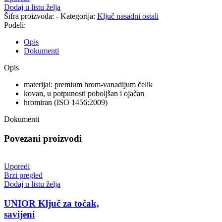
Dodaj u listu želja
Šifra proizvoda:
-
Kategorija:
Ključ nasadni ostali
Podeli:
Opis
Dokumenti
Opis
materijal: premium hrom-vanadijum čelik
kovan, u potpunosti poboljšan i ojačan
hromiran (ISO 1456:2009)
Dokumenti
Povezani proizvodi
Uporedi
Brzi pregled
Dodaj u listu želja
UNIOR Ključ za točak,
savijeni