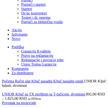
Punjači
Punjači i starteri
Starteri
Dc/ac konvertori
Testeri i dr. oprema
Punjači za električna vozila
Akcija
Izdvajamo
Novo
Podrška
Garancija Kvaliteta
Pravo na reklamaciju
Reklamacije i povraćaj robe
Unior Trajna Garancija
Kompanija
Za distributere
Početna
Ručni alat
Ključ nasadni
Ključ nasadni ostali
UNIOR Ključ
lulasti, dvostrani
UNIOR Ključ sa TX profilom sa T-ručicom, dvostrani
892,00
RSD
–
1.825,00
RSD
sa PDVom
Povratak na proizvode