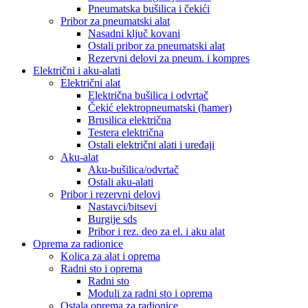
Pneumatska bušilica i čekići
Pribor za pneumatski alat
Nasadni ključ kovani
Ostali pribor za pneumatski alat
Rezervni delovi za pneum. i kompres
Električni i aku-alati
Električni alat
Električna bušilica i odvrtač
Čekić elektropneumatski (hamer)
Brusilica električna
Testera električna
Ostali električni alati i uređaji
Aku-alat
Aku-bušilica/odvrtač
Ostali aku-alati
Pribor i rezervni delovi
Nastavci/bitsevi
Burgije sds
Pribor i rez. deo za el. i aku alat
Oprema za radionice
Kolica za alat i oprema
Radni sto i oprema
Radni sto
Moduli za radni sto i oprema
Ostala oprema za radionice