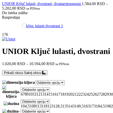
UNIOR Ključ lulasti, dvostrani, dvanaestougaoni
1.584,00
RSD
–
5.202,00
RSD
sa PDVom
Do isteka zaliha
Rasprodaja
176
UNIOR Ključ lulasti, dvostrani
1.020,00
RSD
–
10.594,00
RSD
sa PDVom
Prikaži skicu
Sakrij skicu
6
7
8
9
10
11
12
13
14
15
16
17
18
19
20
21
22
23
24
25
26
27
28
29
30
104,5
108
113
118
123
128,5
135
143
149,5
163
173
184,5
198
2