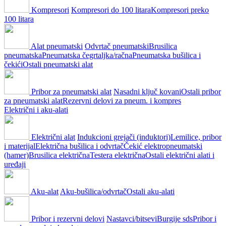
Kompresori
Kompresori do 100 litara
Kompresori preko
100 litara
Alat pneumatski
Odvrtač pneumatski
Brusilica
pneumatska
Pneumatska čegrtaljka/račna
Pneumatska bušilica i
čekići
Ostali pneumatski alat
Pribor za pneumatski alat
Nasadni ključ kovani
Ostali pribor
za pneumatski alat
Rezervni delovi za pneum. i kompres
Električni i aku-alati
Električni alat
Indukcioni grejači (induktori)
Lemilice, pribor
i materijal
Električna bušilica i odvrtač
Čekić elektropneumatski
(hamer)
Brusilica električna
Testera električna
Ostali električni alati i
uređaji
Aku-alat
Aku-bušilica/odvrtač
Ostali aku-alati
Pribor i rezervni delovi
Nastavci/bitsevi
Burgije sds
Pribor i