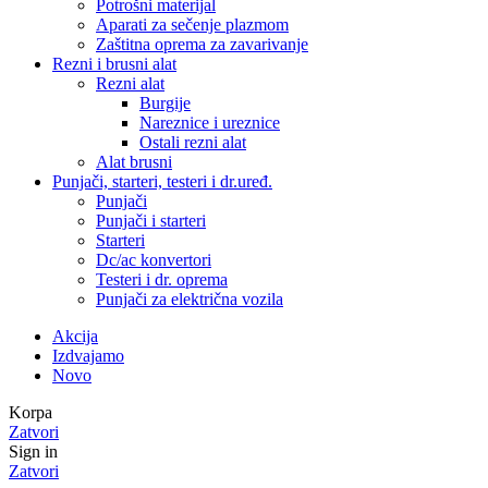
Potrošni materijal
Aparati za sečenje plazmom
Zaštitna oprema za zavarivanje
Rezni i brusni alat
Rezni alat
Burgije
Nareznice i ureznice
Ostali rezni alat
Alat brusni
Punjači, starteri, testeri i dr.uređ.
Punjači
Punjači i starteri
Starteri
Dc/ac konvertori
Testeri i dr. oprema
Punjači za električna vozila
Akcija
Izdvajamo
Novo
Korpa
Zatvori
Sign in
Zatvori