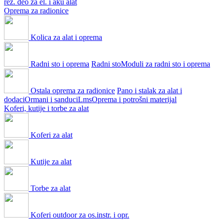
rez. deo za el. i aku alat
Oprema za radionice
Kolica za alat i oprema
Radni sto i oprema
Radni sto
Moduli za radni sto i oprema
Ostala oprema za radionice
Pano i stalak za alat i
dodaci
Ormani i sanduci
Lms
Oprema i potrošni materijal
Koferi, kutije i torbe za alat
Koferi za alat
Kutije za alat
Torbe za alat
Koferi outdoor za os.instr. i opr.