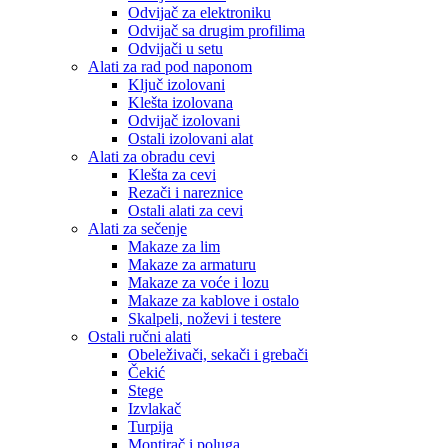
Odvijač za elektroniku
Odvijač sa drugim profilima
Odvijači u setu
Alati za rad pod naponom
Ključ izolovani
Klešta izolovana
Odvijač izolovani
Ostali izolovani alat
Alati za obradu cevi
Klešta za cevi
Rezači i nareznice
Ostali alati za cevi
Alati za sečenje
Makaze za lim
Makaze za armaturu
Makaze za voće i lozu
Makaze za kablove i ostalo
Skalpeli, noževi i testere
Ostali ručni alati
Obeleživači, sekači i grebači
Čekić
Stege
Izvlakač
Turpija
Montirač i poluga