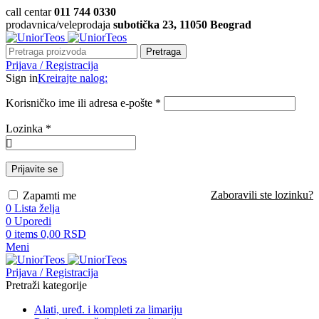
call centar
011 744 0330
prodavnica/veleprodaja
subotička 23, 11050 Beograd
Pretraga
Prijava / Registracija
Sign in
Kreirajte nalog:
Korisničko ime ili adresa e-pošte
*
Lozinka
*
Prijavite se
Zaboravili ste lozinku?
Zapamti me
0
Lista želja
0
Uporedi
0
items
0,00
RSD
Meni
Prijava / Registracija
Pretraži kategorije
Alati, uređ. i kompleti za limariju