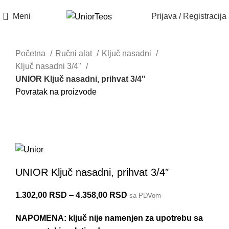
Meni
Prijava / Registracija
Akcija
Početna
Ručni alat
Ključ nasadni
Ključ nasadni 3/4"
UNIOR Ključ nasadni, prihvat 3/4″
Povratak na proizvode
Do isteka zaliha
197/1 6P
UNIOR Ključ nasadni, prihvat 3/4″
1.302,00
RSD
–
4.358,00
RSD
sa PDVom
NAPOMENA: ključ nije namenjen za upotrebu sa