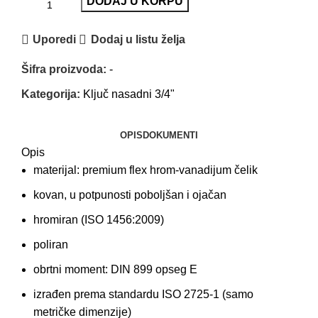
DODAJ U KORPU
Uporedi
Dodaj u listu želja
Šifra proizvoda:
-
Kategorija:
Ključ nasadni 3/4"
OPIS
DOKUMENTI
Opis
materijal: premium flex hrom-vanadijum čelik
kovan, u potpunosti poboljšan i ojačan
hromiran (ISO 1456:2009)
poliran
obrtni moment: DIN 899 opseg E
izrađen prema standardu ISO 2725-1 (samo
metričke dimenzije)