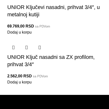
UNIOR Ključevi nasadni, prihvat 3/4″, u
metalnoj kutiji
69.769,00
RSD
sa PDVom
Dodaj u korpu
UNIOR Ključ nasadni sa ZX profilom,
prihvat 3/4″
2.562,00
RSD
197/2AZX
197MB1
197MB2
197MB4
197.3/1
197.7/1
197.4/1
56902
sa PDVom
Dodaj u korpu
PRODAJA