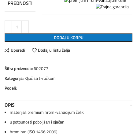
PREDNOSTI
DODAJ U KORPU
Uporedi
Dodaj u listu želja
Šifra proizvoda:
602077
Kategorija:
Ključ sa t-ručkom
Podeli:
OPIS
materijal: premium hrom-vanadijum čelik
u potpunosti poboljšan i ojačan
hromiran (ISO 1456:2009)