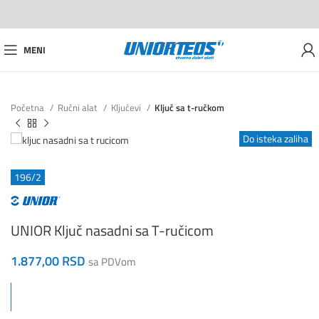
MENI
Početna
Ručni alat
Ključevi
Ključ sa t-ručkom
Do isteka zaliha
196/2
UNIOR Ključ nasadni sa T-ručicom
1.877,00
RSD
sa PDVom