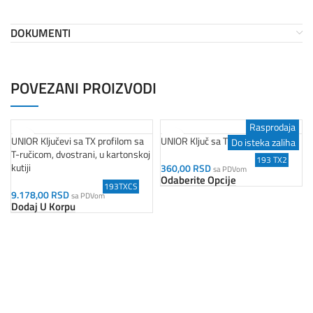
DOKUMENTI
POVEZANI PROIZVODI
Rasprodaja
UNIOR Ključevi sa TX profilom sa
UNIOR Ključ sa T ručkom
Do isteka zaliha
T-ručicom, dvostrani, u kartonskoj
193 TX2
kutiji
360,00
RSD
sa PDVom
Odaberite Opcije
193TXCS
9.178,00
RSD
sa PDVom
Dodaj U Korpu