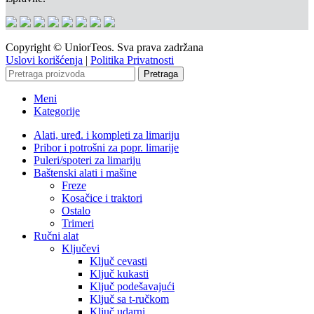
Copyright © UniorTeos. Sva prava zadržana
Uslovi korišćenja
|
Politika Privatnosti
Pretraga
Meni
Kategorije
Alati, uređ. i kompleti za limariju
Pribor i potrošni za popr. limarije
Puleri/spoteri za limariju
Baštenski alati i mašine
Freze
Kosačice i traktori
Ostalo
Trimeri
Ručni alat
Ključevi
Ključ cevasti
Ključ kukasti
Ključ podešavajući
Ključ sa t-ručkom
Ključ udarni