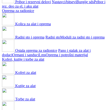
Pribor i rezervni delovi
Nastavci/bitsevi
Burgije sds
Pribor i
rez. deo za el. i aku alat
Oprema za radionice
Kolica za alat i oprema
Radni sto i oprema
Radni sto
Moduli za radni sto i oprema
Ostala oprema za radionice
Pano i stalak za alat i
dodaci
Ormani i sanduci
Lms
Oprema i potrošni materijal
Koferi, kutije i torbe za alat
Koferi za alat
Kutije za alat
Torbe za alat