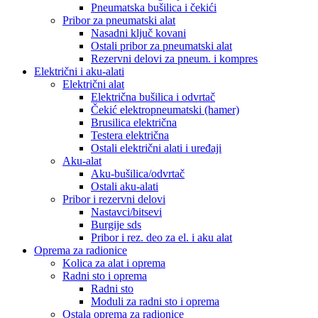
Pneumatska bušilica i čekići
Pribor za pneumatski alat
Nasadni ključ kovani
Ostali pribor za pneumatski alat
Rezervni delovi za pneum. i kompres
Električni i aku-alati
Električni alat
Električna bušilica i odvrtač
Čekić elektropneumatski (hamer)
Brusilica električna
Testera električna
Ostali električni alati i uređaji
Aku-alat
Aku-bušilica/odvrtač
Ostali aku-alati
Pribor i rezervni delovi
Nastavci/bitsevi
Burgije sds
Pribor i rez. deo za el. i aku alat
Oprema za radionice
Kolica za alat i oprema
Radni sto i oprema
Radni sto
Moduli za radni sto i oprema
Ostala oprema za radionice