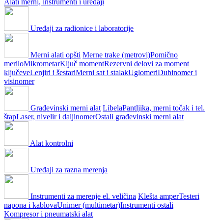
Alati merni, instrumenti i uređaji
Uređaji za radionice i laboratorije
Merni alati opšti
Merne trake (metrovi)
Pomično
merilo
Mikrometar
Ključ moment
Rezervni delovi za moment
ključeve
Lenjiri i šestari
Merni sat i stalak
Uglomeri
Dubinomer i
visinomer
Građevinski merni alat
Libela
Pantljika, merni točak i tel.
štap
Laser, nivelir i daljinomer
Ostali građevinski merni alat
Alat kontrolni
Uređaji za razna merenja
Instrumenti za merenje el. veličina
Klešta amper
Testeri
napona i kablova
Unimer (multimetar)
Instrumenti ostali
Kompresor i pneumatski alat