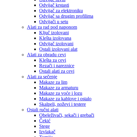
Odvijač krstasti
Odvijač za elektroniku
Odvijač sa drugim profilima
Odvijači u setu
Alati za rad pod naponom
Ključ izolovani
Klešta izolovana
Odvijač izolovani
Ostali izolovani alat
Alati za obradu cevi
Klešta za cevi
Rezači i nareznice
Ostali alati za cevi
Alati za sečenje
Makaze za lim
Makaze za armaturu
Makaze za voće i lozu
Makaze za kablove i ostalo
Skalpeli, noževi i testere
Ostali ručni alati
Obeleživači, sekači i grebači
Čekić
Stege
Izvlakač