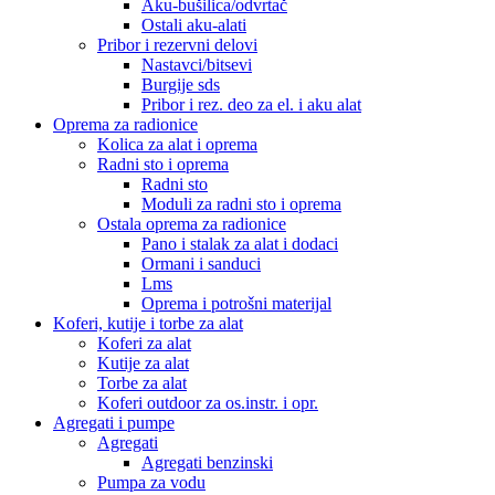
Aku-bušilica/odvrtač
Ostali aku-alati
Pribor i rezervni delovi
Nastavci/bitsevi
Burgije sds
Pribor i rez. deo za el. i aku alat
Oprema za radionice
Kolica za alat i oprema
Radni sto i oprema
Radni sto
Moduli za radni sto i oprema
Ostala oprema za radionice
Pano i stalak za alat i dodaci
Ormani i sanduci
Lms
Oprema i potrošni materijal
Koferi, kutije i torbe za alat
Koferi za alat
Kutije za alat
Torbe za alat
Koferi outdoor za os.instr. i opr.
Agregati i pumpe
Agregati
Agregati benzinski
Pumpa za vodu