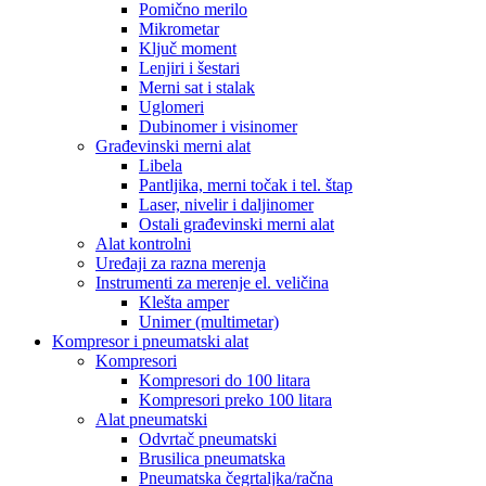
Pomično merilo
Mikrometar
Ključ moment
Lenjiri i šestari
Merni sat i stalak
Uglomeri
Dubinomer i visinomer
Građevinski merni alat
Libela
Pantljika, merni točak i tel. štap
Laser, nivelir i daljinomer
Ostali građevinski merni alat
Alat kontrolni
Uređaji za razna merenja
Instrumenti za merenje el. veličina
Klešta amper
Unimer (multimetar)
Kompresor i pneumatski alat
Kompresori
Kompresori do 100 litara
Kompresori preko 100 litara
Alat pneumatski
Odvrtač pneumatski
Brusilica pneumatska
Pneumatska čegrtaljka/račna