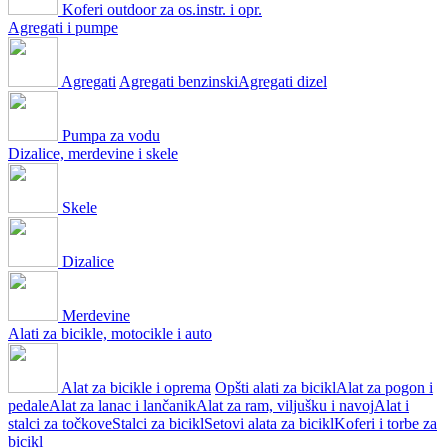
Koferi outdoor za os.instr. i opr.
Agregati i pumpe
Agregati
Agregati benzinski
Agregati dizel
Pumpa za vodu
Dizalice, merdevine i skele
Skele
Dizalice
Merdevine
Alati za bicikle, motocikle i auto
Alat za bicikle i oprema
Opšti alati za bicikl
Alat za pogon i
pedale
Alat za lanac i lančanik
Alat za ram, viljušku i navoj
Alat i
stalci za točkove
Stalci za bicikl
Setovi alata za bicikl
Koferi i torbe za
bicikl