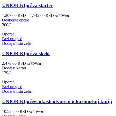
UNIOR Ključ za starter
1.207,00
RSD
–
1.742,00
RSD
sa PDVom
Odaberite opcije
200/2
Uporedi
Brzi pregled
Dodaj u listu želja
UNIOR Ključ za skelu
2.478,00
RSD
sa PDVom
Dodaj u korpu
179/2
Uporedi
Brzi pregled
Dodaj u listu želja
UNIOR Ključevi okasti otvoreni u kartonskoj kutiji
10.525,00
RSD
sa PDVom