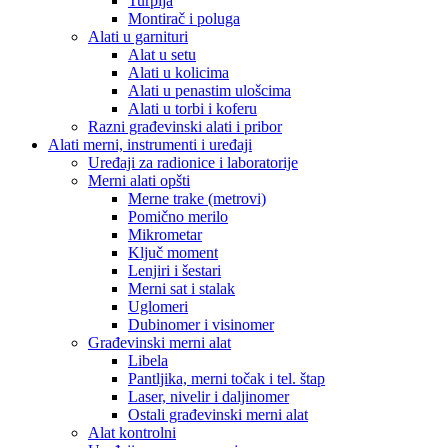
Turpija
Montirač i poluga
Alati u garnituri
Alat u setu
Alati u kolicima
Alati u penastim ulošcima
Alati u torbi i koferu
Razni građevinski alati i pribor
Alati merni, instrumenti i uređaji
Uređaji za radionice i laboratorije
Merni alati opšti
Merne trake (metrovi)
Pomično merilo
Mikrometar
Ključ moment
Lenjiri i šestari
Merni sat i stalak
Uglomeri
Dubinomer i visinomer
Građevinski merni alat
Libela
Pantljika, merni točak i tel. štap
Laser, nivelir i daljinomer
Ostali građevinski merni alat
Alat kontrolni