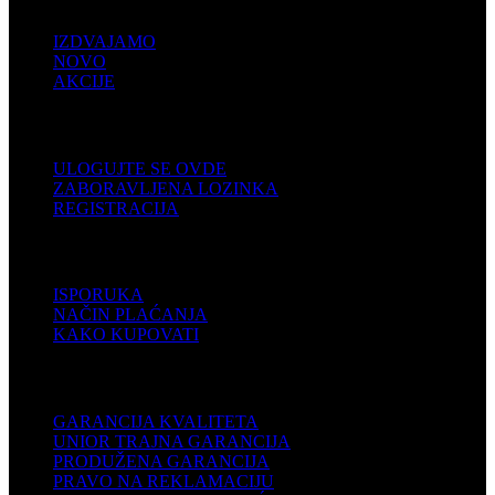
IZDVAJAMO
NOVO
AKCIJE
KORISNIČKI NALOG
ULOGUJTE SE OVDE
ZABORAVLJENA LOZINKA
REGISTRACIJA
POMOĆ
ISPORUKA
NAČIN PLAĆANJA
KAKO KUPOVATI
PODRŠKA
GARANCIJA KVALITETA
UNIOR TRAJNA GARANCIJA
PRODUŽENA GARANCIJA
PRAVO NA REKLAMACIJU