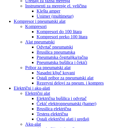
Uređaji za razna merenja
Instrumenti za merenje el. veličina
Klešta amper
Unimer (multimetar)
Kompresor i pneumatski alat
Kompresori
Kompresori do 100 litara
Kompresori preko 100 litara
Alat pneumatski
Odvrtač pneumatski
Brusilica pneumatska
Pneumatska čegrtaljka/račna
Pneumatska bušilica i čekići
Pribor za pneumatski alat
Nasadni ključ kovani
Ostali pribor za pneumatski alat
Rezervni delovi za pneum. i kompres
Električni i aku-alati
Električni alat
Električna bušilica i odvrtač
Čekić elektropneumatski (hamer)
Brusilica električna
Testera električna
Ostali električni alati i uređaji
Aku-alat