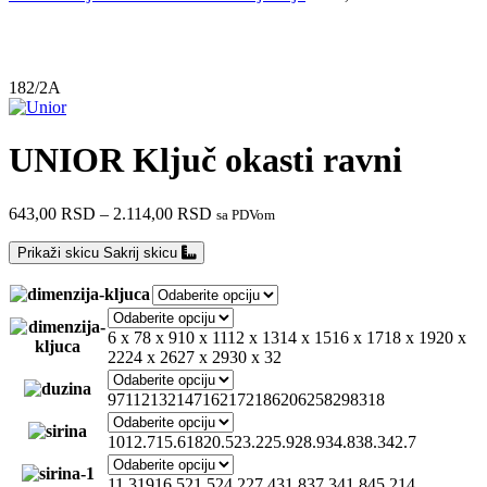
Do isteka zaliha
182/2A
UNIOR Ključ okasti ravni
643,00
RSD
–
2.114,00
RSD
sa PDVom
Prikaži skicu
Sakrij skicu
6 x 7
8 x 9
10 x 11
12 x 13
14 x 15
16 x 17
18 x 19
20 x
22
24 x 26
27 x 29
30 x 32
97
112
132
147
162
172
186
206
258
298
318
10
12.7
15.6
18
20.5
23.2
25.9
28.9
34.8
38.3
42.7
11.3
19
16.5
21.5
24.2
27.4
31.8
37.3
41.8
45.2
14