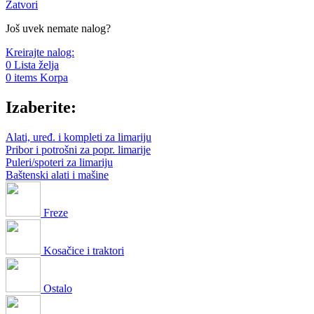
Zatvori
Još uvek nemate nalog?
Kreirajte nalog:
0
Lista želja
0
items
Korpa
Izaberite:
Alati, uređ. i kompleti za limariju
Pribor i potrošni za popr. limarije
Puleri/spoteri za limariju
Baštenski alati i mašine
Freze
Kosačice i traktori
Ostalo