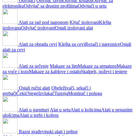
Odvijači
Odvijač ravni
Odvijač krstasti
Odvijač za
elektroniku
Odvijač sa drugim profilima
Odvijači u setu
Alati za rad pod naponom
Ključ izolovani
Klešta
izolovana
Odvijač izolovani
Ostali izolovani alat
Alati za obradu cevi
Klešta za cevi
Rezači i nareznice
Ostali
alati za cevi
Alati za sečenje
Makaze za lim
Makaze za armaturu
Makaze
za voće i lozu
Makaze za kablove i ostalo
Skalpeli, noževi i testere
Ostali ručni alati
Obeleživači, sekači i
grebači
Čekić
Stege
Izvlakač
Turpija
Montirač i poluga
Alati u garnituri
Alat u setu
Alati u kolicima
Alati u penastim
ulošcima
Alati u torbi i koferu
Razni građevinski alati i pribor