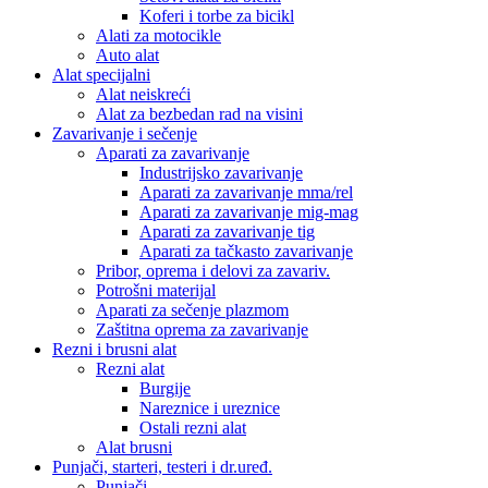
Koferi i torbe za bicikl
Alati za motocikle
Auto alat
Alat specijalni
Alat neiskreći
Alat za bezbedan rad na visini
Zavarivanje i sečenje
Aparati za zavarivanje
Industrijsko zavarivanje
Aparati za zavarivanje mma/rel
Aparati za zavarivanje mig-mag
Aparati za zavarivanje tig
Aparati za tačkasto zavarivanje
Pribor, oprema i delovi za zavariv.
Potrošni materijal
Aparati za sečenje plazmom
Zaštitna oprema za zavarivanje
Rezni i brusni alat
Rezni alat
Burgije
Nareznice i ureznice
Ostali rezni alat
Alat brusni
Punjači, starteri, testeri i dr.uređ.
Punjači