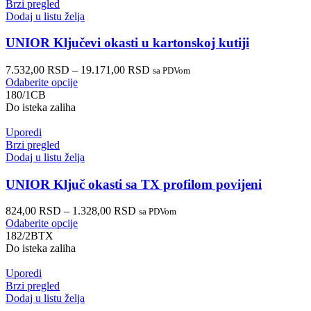
Brzi pregled
Dodaj u listu želja
UNIOR Ključevi okasti u kartonskoj kutiji
7.532,00
RSD
–
19.171,00
RSD
sa PDVom
Odaberite opcije
180/1CB
Do isteka zaliha
Uporedi
Brzi pregled
Dodaj u listu želja
UNIOR Ključ okasti sa TX profilom povijeni
824,00
RSD
–
1.328,00
RSD
sa PDVom
Odaberite opcije
182/2BTX
Do isteka zaliha
Uporedi
Brzi pregled
Dodaj u listu želja