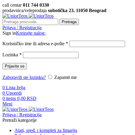
call centar
011 744 0330
prodavnica/veleprodaja
subotička 23, 11050 Beograd
Pretraga
Prijava / Registracija
Sign in
Kreirajte nalog:
Korisničko ime ili adresa e-pošte
*
Lozinka
*
Prijavite se
Zaboravili ste lozinku?
Zapamti me
0
Lista želja
0
Uporedi
0
items
0,00
RSD
Meni
Prijava / Registracija
Pretraži kategorije
Alati, uređ. i kompleti za limariju