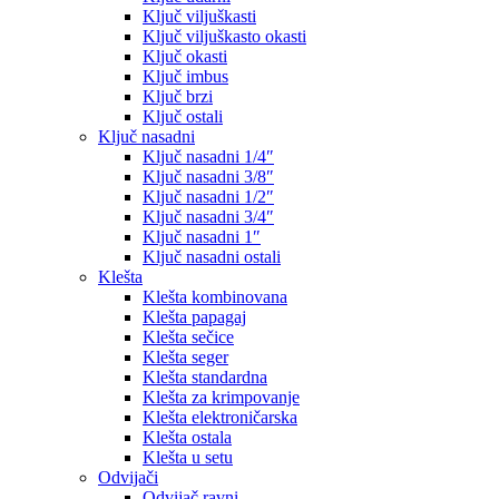
Ključ viljuškasti
Ključ viljuškasto okasti
Ključ okasti
Ključ imbus
Ključ brzi
Ključ ostali
Ključ nasadni
Ključ nasadni 1/4″
Ključ nasadni 3/8″
Ključ nasadni 1/2″
Ključ nasadni 3/4″
Ključ nasadni 1″
Ključ nasadni ostali
Klešta
Klešta kombinovana
Klešta papagaj
Klešta sečice
Klešta seger
Klešta standardna
Klešta za krimpovanje
Klešta elektroničarska
Klešta ostala
Klešta u setu
Odvijači
Odvijač ravni