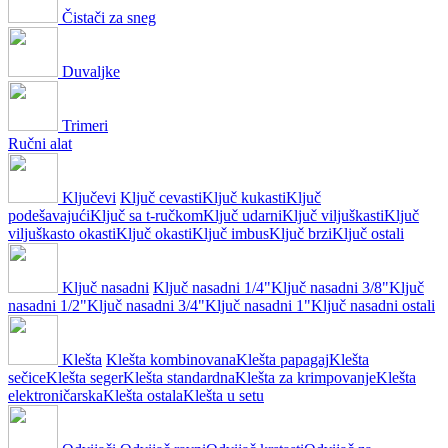
Čistači za sneg
Duvaljke
Trimeri
Ručni alat
Ključevi
Ključ cevasti
Ključ kukasti
Ključ
podešavajući
Ključ sa t-ručkom
Ključ udarni
Ključ viljuškasti
Ključ
viljuškasto okasti
Ključ okasti
Ključ imbus
Ključ brzi
Ključ ostali
Ključ nasadni
Ključ nasadni 1/4"
Ključ nasadni 3/8"
Ključ
nasadni 1/2"
Ključ nasadni 3/4"
Ključ nasadni 1"
Ključ nasadni ostali
Klešta
Klešta kombinovana
Klešta papagaj
Klešta
sečice
Klešta seger
Klešta standardna
Klešta za krimpovanje
Klešta
elektroničarska
Klešta ostala
Klešta u setu