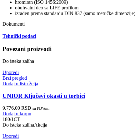
hromiran (ISO 1456:2009)
obuhvatni deo sa LIFE profilom
izrađen prema standardu DIN 837 (samo metričke dimenzije)
Dokumenti
Tehnički podaci
Povezani proizvodi
Do isteka zaliha
Uporedi
Brzi pregled
Dodaj u listu želja
UNIOR Ključevi okasti u torbici
9.776,00
RSD
sa PDVom
Dodaj u korpu
180/1CT
Do isteka zaliha
Akcija
Uporedi