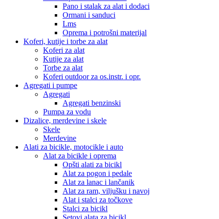
Pano i stalak za alat i dodaci
Ormani i sanduci
Lms
Oprema i potrošni materijal
Koferi, kutije i torbe za alat
Koferi za alat
Kutije za alat
Torbe za alat
Koferi outdoor za os.instr. i opr.
Agregati i pumpe
Agregati
Agregati benzinski
Pumpa za vodu
Dizalice, merdevine i skele
Skele
Merdevine
Alati za bicikle, motocikle i auto
Alat za bicikle i oprema
Opšti alati za bicikl
Alat za pogon i pedale
Alat za lanac i lančanik
Alat za ram, viljušku i navoj
Alat i stalci za točkove
Stalci za bicikl
Setovi alata za bicikl