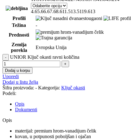
4.6
5.6
6.6
7.6
8.6
11.5
13.5
11
9.6
13
Profili
Težina
-
Prednosti
Zemlja
Evropska Unija
porekla
UNIOR Ključ okasti ravni količina
Dodaj u korpu
Uporedi
Dodaj u listu želja
Šifra proizvoda:
-
Kategorija:
Ključ okasti
Podeli:
Opis
Dokumenti
Opis
materijal: premium hrom-vanadijum čelik
kovan, u potpunosti poboljšan i ojačan