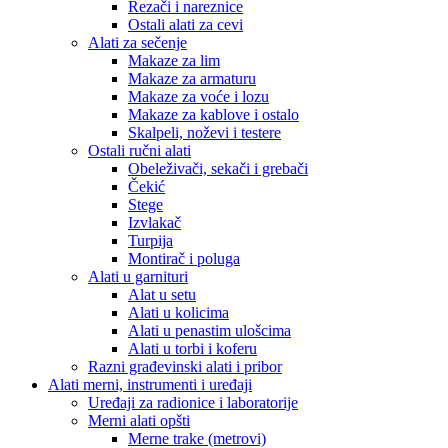
Rezači i nareznice
Ostali alati za cevi
Alati za sečenje
Makaze za lim
Makaze za armaturu
Makaze za voće i lozu
Makaze za kablove i ostalo
Skalpeli, noževi i testere
Ostali ručni alati
Obeleživači, sekači i grebači
Čekić
Stege
Izvlakač
Turpija
Montirač i poluga
Alati u garnituri
Alat u setu
Alati u kolicima
Alati u penastim ulošcima
Alati u torbi i koferu
Razni građevinski alati i pribor
Alati merni, instrumenti i uređaji
Uređaji za radionice i laboratorije
Merni alati opšti
Merne trake (metrovi)