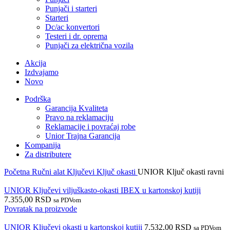
Punjači i starteri
Starteri
Dc/ac konvertori
Testeri i dr. oprema
Punjači za električna vozila
Akcija
Izdvajamo
Novo
Podrška
Garancija Kvaliteta
Pravo na reklamaciju
Reklamacije i povraćaj robe
Unior Trajna Garancija
Kompanija
Za distributere
Početna
Ručni alat
Ključevi
Ključ okasti
UNIOR Ključ okasti ravni
UNIOR Ključevi viljuškasto-okasti IBEX u kartonskoj kutiji
7.355,00
RSD
sa PDVom
Povratak na proizvode
UNIOR Ključevi okasti u kartonskoj kutiji
7.532,00
RSD
sa PDVom