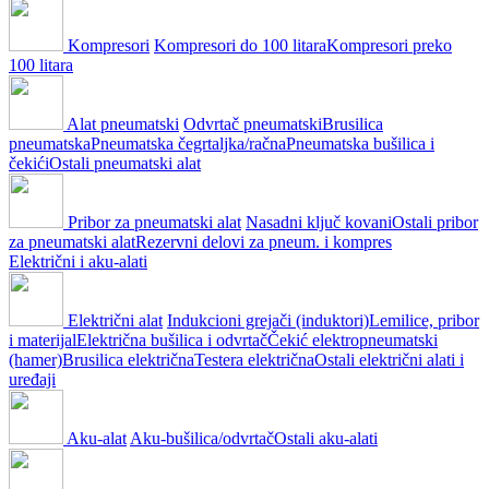
Kompresori
Kompresori do 100 litara
Kompresori preko
100 litara
Alat pneumatski
Odvrtač pneumatski
Brusilica
pneumatska
Pneumatska čegrtaljka/račna
Pneumatska bušilica i
čekići
Ostali pneumatski alat
Pribor za pneumatski alat
Nasadni ključ kovani
Ostali pribor
za pneumatski alat
Rezervni delovi za pneum. i kompres
Električni i aku-alati
Električni alat
Indukcioni grejači (induktori)
Lemilice, pribor
i materijal
Električna bušilica i odvrtač
Čekić elektropneumatski
(hamer)
Brusilica električna
Testera električna
Ostali električni alati i
uređaji
Aku-alat
Aku-bušilica/odvrtač
Ostali aku-alati