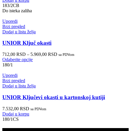
Dodaj u korpu
183/2CB
Do isteka zaliha
Uporedi
Brzi pregled
Dodaj u listu želja
UNIOR Ključ okasti
712,00
RSD
–
5.969,00
RSD
sa PDVom
Odaberite opcije
180/1
Uporedi
Brzi pregled
Dodaj u listu želja
UNIOR Ključevi okasti u kartonskoj kutiji
7.532,00
RSD
sa PDVom
Dodaj u korpu
180/1CS
PRODAJA