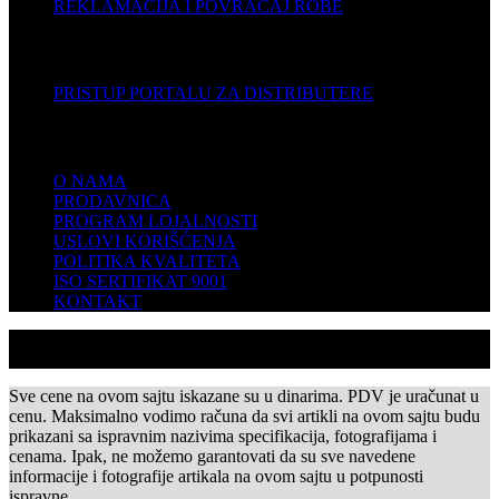
REKLAMACIJA I POVRAĆAJ ROBE
DISTRIBUTERI
PRISTUP PORTALU ZA DISTRIBUTERE
KOMPANIJA
O NAMA
PRODAVNICA
PROGRAM LOJALNOSTI
USLOVI KORIŠĆENJA
POLITIKA KVALITETA
ISO SERTIFIKAT 9001
KONTAKT
Sve cene na ovom sajtu iskazane su u dinarima. PDV je uračunat u
cenu. Maksimalno vodimo računa da svi artikli na ovom sajtu budu
prikazani sa ispravnim nazivima specifikacija, fotografijama i
cenama. Ipak, ne možemo garantovati da su sve navedene
informacije i fotografije artikala na ovom sajtu u potpunosti
ispravne.