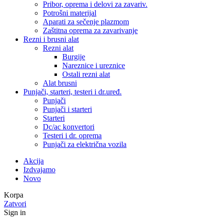
Pribor, oprema i delovi za zavariv.
Potrošni materijal
Aparati za sečenje plazmom
Zaštitna oprema za zavarivanje
Rezni i brusni alat
Rezni alat
Burgije
Nareznice i ureznice
Ostali rezni alat
Alat brusni
Punjači, starteri, testeri i dr.uređ.
Punjači
Punjači i starteri
Starteri
Dc/ac konvertori
Testeri i dr. oprema
Punjači za električna vozila
Akcija
Izdvajamo
Novo
Korpa
Zatvori
Sign in