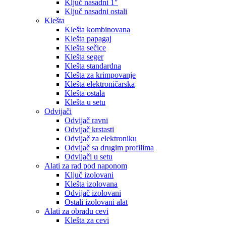
Ključ nasadni 1″
Ključ nasadni ostali
Klešta
Klešta kombinovana
Klešta papagaj
Klešta sečice
Klešta seger
Klešta standardna
Klešta za krimpovanje
Klešta elektroničarska
Klešta ostala
Klešta u setu
Odvijači
Odvijač ravni
Odvijač krstasti
Odvijač za elektroniku
Odvijač sa drugim profilima
Odvijači u setu
Alati za rad pod naponom
Ključ izolovani
Klešta izolovana
Odvijač izolovani
Ostali izolovani alat
Alati za obradu cevi
Klešta za cevi