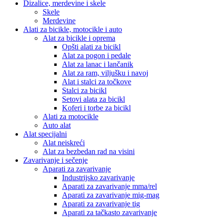
Dizalice, merdevine i skele
Skele
Merdevine
Alati za bicikle, motocikle i auto
Alat za bicikle i oprema
Opšti alati za bicikl
Alat za pogon i pedale
Alat za lanac i lančanik
Alat za ram, viljušku i navoj
Alat i stalci za točkove
Stalci za bicikl
Setovi alata za bicikl
Koferi i torbe za bicikl
Alati za motocikle
Auto alat
Alat specijalni
Alat neiskreći
Alat za bezbedan rad na visini
Zavarivanje i sečenje
Aparati za zavarivanje
Industrijsko zavarivanje
Aparati za zavarivanje mma/rel
Aparati za zavarivanje mig-mag
Aparati za zavarivanje tig
Aparati za tačkasto zavarivanje