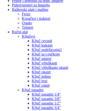
Pribor i potrošni za popr. limarije
Puleri/spoteri za limariju
Baštenski alati i mašine
Freze
Kosačice i traktori
Ostalo
Trimeri
Ručni alat
Ključevi
Ključ cevasti
Ključ kukasti
Ključ podešavajući
Ključ sa t-ručkom
Ključ udarni
Ključ viljuškasti
Ključ viljuškasto okasti
Ključ okasti
Ključ imbus
Ključ brzi
Ključ ostali
Ključ nasadni
Ključ nasadni 1/4″
Ključ nasadni 3/8″
Ključ nasadni 1/2″
Ključ nasadni 3/4″