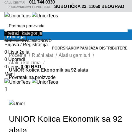
011 744 0330
CALL CENTAR
SUBOTIČKA 23, 11050 BEOGRAD
PRODAVNICA/VELEPRODAJA
Pretraži kategorije
Pretraga
AKCIJA
IZDVAJAMO
NOVO
Prijava / Registracija
PODRŠKA
KOMPANIJA
ZA DISTRIBUTERE
0
Lista želja
Akcija
Akcija
Akcija
Akcija
Akcija
Akcija
Akcija
Početna
Ručni alat
Alati u garnituri
0
Uporedi
Alati u kolicima
0
items
0,00
RSD
UNIOR Kolica Ekonomik sa 92 alata
Meni
Povratak na proizvode
Akcija
1011GECO
UNIOR Kolica Ekonomik sa 92
alata