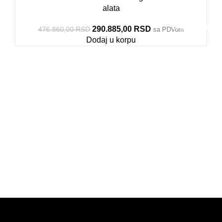
alata
1011FPLUS3
1011KEM1
1011DEV6
1011CEV4
1011AEV6
5000TUR
1012A
1012E
290.885,00
RSD
476.860,00
RSD
sa PDVom
Dodaj u korpu
PRODAJA