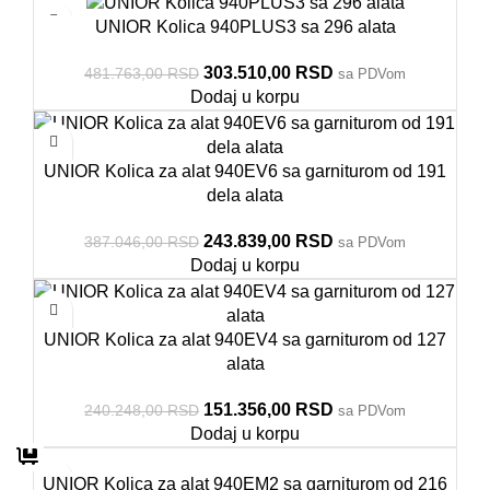
UNIOR Kolica 940PLUS3 sa 296 alata
303.510,00
RSD
481.763,00
RSD
sa PDVom
Dodaj u korpu
UNIOR Kolica za alat 940EV6 sa garniturom od 191
dela alata
243.839,00
RSD
387.046,00
RSD
sa PDVom
Dodaj u korpu
UNIOR Kolica za alat 940EV4 sa garniturom od 127
alata
151.356,00
RSD
240.248,00
RSD
sa PDVom
Dodaj u korpu
an
an
an
an
an
an
an
an
UNIOR Kolica za alat 940EM2 sa garniturom od 216