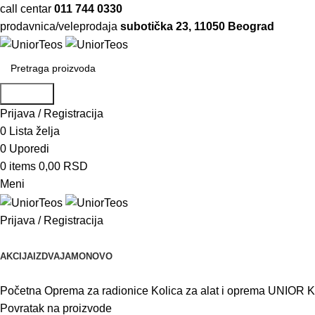
call centar
011 744 0330
prodavnica/veleprodaja
subotička 23, 11050 Beograd
Pretraga
Prijava / Registracija
0
Lista želja
0
Uporedi
0
items
0,00
RSD
Meni
Prijava / Registracija
Pretraži kategorije
AKCIJA
IZDVAJAMO
NOVO
Početna
Oprema za radionice
Kolica za alat i oprema
UNIOR Ko
Povratak na proizvode