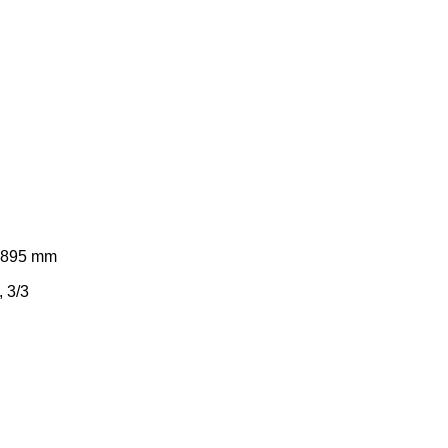
V 895 mm
, 3/3