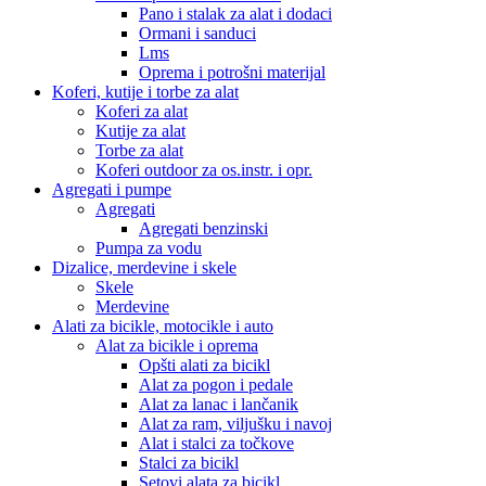
Pano i stalak za alat i dodaci
Ormani i sanduci
Lms
Oprema i potrošni materijal
Koferi, kutije i torbe za alat
Koferi za alat
Kutije za alat
Torbe za alat
Koferi outdoor za os.instr. i opr.
Agregati i pumpe
Agregati
Agregati benzinski
Pumpa za vodu
Dizalice, merdevine i skele
Skele
Merdevine
Alati za bicikle, motocikle i auto
Alat za bicikle i oprema
Opšti alati za bicikl
Alat za pogon i pedale
Alat za lanac i lančanik
Alat za ram, viljušku i navoj
Alat i stalci za točkove
Stalci za bicikl
Setovi alata za bicikl