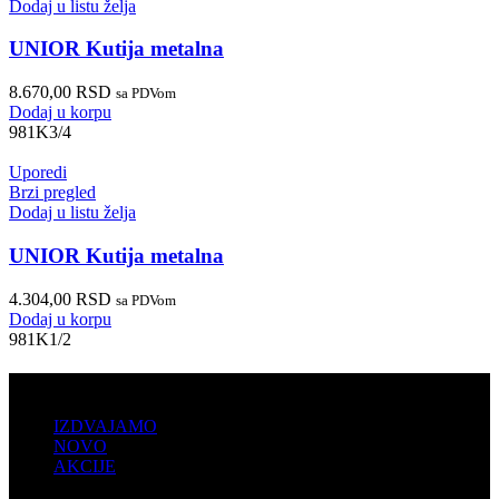
Dodaj u listu želja
UNIOR Kutija metalna
8.670,00
RSD
sa PDVom
Dodaj u korpu
981K3/4
Uporedi
Brzi pregled
Dodaj u listu želja
UNIOR Kutija metalna
4.304,00
RSD
sa PDVom
Dodaj u korpu
981K1/2
PRODAJA
IZDVAJAMO
NOVO
AKCIJE