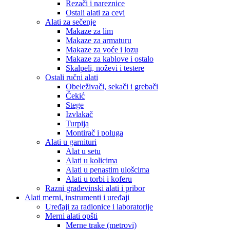
Rezači i nareznice
Ostali alati za cevi
Alati za sečenje
Makaze za lim
Makaze za armaturu
Makaze za voće i lozu
Makaze za kablove i ostalo
Skalpeli, noževi i testere
Ostali ručni alati
Obeleživači, sekači i grebači
Čekić
Stege
Izvlakač
Turpija
Montirač i poluga
Alati u garnituri
Alat u setu
Alati u kolicima
Alati u penastim ulošcima
Alati u torbi i koferu
Razni građevinski alati i pribor
Alati merni, instrumenti i uređaji
Uređaji za radionice i laboratorije
Merni alati opšti
Merne trake (metrovi)