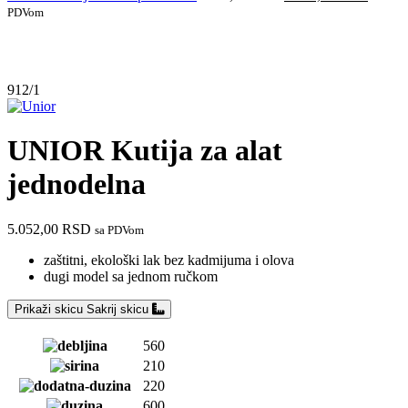
PDVom
Do isteka zaliha
912/1
UNIOR Kutija za alat
jednodelna
5.052,00
RSD
sa PDVom
zaštitni, ekološki lak bez kadmijuma i olova
dugi model sa jednom ručkom
Prikaži skicu
Sakrij skicu
560
210
220
600