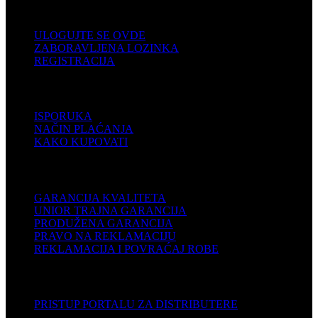
KORISNIČKI NALOG
ULOGUJTE SE OVDE
ZABORAVLJENA LOZINKA
REGISTRACIJA
POMOĆ
ISPORUKA
NAČIN PLAĆANJA
KAKO KUPOVATI
PODRŠKA
GARANCIJA KVALITETA
UNIOR TRAJNA GARANCIJA
PRODUŽENA GARANCIJA
PRAVO NA REKLAMACIJU
REKLAMACIJA I POVRAĆAJ ROBE
DISTRIBUTERI
PRISTUP PORTALU ZA DISTRIBUTERE