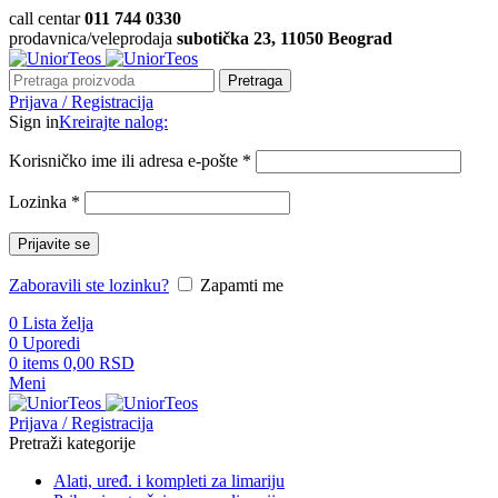
call centar
011 744 0330
prodavnica/veleprodaja
subotička 23, 11050 Beograd
Pretraga
Prijava / Registracija
Sign in
Kreirajte nalog:
Korisničko ime ili adresa e-pošte
*
Lozinka
*
Prijavite se
Zaboravili ste lozinku?
Zapamti me
0
Lista želja
0
Uporedi
0
items
0,00
RSD
Meni
Prijava / Registracija
Pretraži kategorije
Alati, uređ. i kompleti za limariju