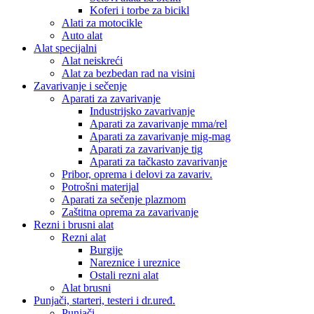
Koferi i torbe za bicikl
Alati za motocikle
Auto alat
Alat specijalni
Alat neiskreći
Alat za bezbedan rad na visini
Zavarivanje i sečenje
Aparati za zavarivanje
Industrijsko zavarivanje
Aparati za zavarivanje mma/rel
Aparati za zavarivanje mig-mag
Aparati za zavarivanje tig
Aparati za tačkasto zavarivanje
Pribor, oprema i delovi za zavariv.
Potrošni materijal
Aparati za sečenje plazmom
Zaštitna oprema za zavarivanje
Rezni i brusni alat
Rezni alat
Burgije
Nareznice i ureznice
Ostali rezni alat
Alat brusni
Punjači, starteri, testeri i dr.uređ.
Punjači