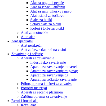
Alat za pogon i pedale
Alat za lanac i lančanik
Alat za ram, viljušku i navoj
Alat i stalci za točkove
Stalci za bicikl
Setovi alata za bicikl
Koferi i torbe za bicikl
Alati za motocikle
Auto alat
Alat specijalni
Alat neiskreći
Alat za bezbedan rad na visini
Zavarivanje i sečenje
Aparati za zavarivanje
Industrijsko zavarivanje
Aparati za zavarivanje mma/rel
Aparati za zavarivanje mig-mag
Aparati za zavarivanje tig
Aparati za tačkasto zavarivanje
Pribor, oprema i delovi za zavariv.
Potrošni materijal
Aparati za sečenje plazmom
Zaštitna oprema za zavarivanje
Rezni i brusni alat
Rezni alat