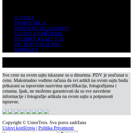
KOMPANIJA
O NAMA
PRODAVNICA
PROGRAM LOJALNOSTI
USLOVI KORIŠĆENJA
POLITIKA KVALITETA
ISO SERTIFIKAT 9001
KONTAKT
Sve cene na ovom sajtu iskazane su u dinarima. PDV je uračunat u
cenu. Maksimalno vodimo računa da svi artikli na ovom sajtu budu
prikazani sa ispravnim nazivima specifikacija, fotografijama i
cenama. Ipak, ne možemo garantovati da su sve navedene
informacije i fotografije artikala na ovom sajtu u potpunosti
ispravne.
Copyright © UniorTeos. Sva prava zadržana
Uslovi korišćenja
|
Politika Privatnosti