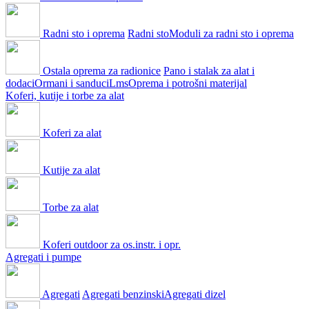
Radni sto i oprema
Radni sto
Moduli za radni sto i oprema
Ostala oprema za radionice
Pano i stalak za alat i
dodaci
Ormani i sanduci
Lms
Oprema i potrošni materijal
Koferi, kutije i torbe za alat
Koferi za alat
Kutije za alat
Torbe za alat
Koferi outdoor za os.instr. i opr.
Agregati i pumpe
Agregati
Agregati benzinski
Agregati dizel