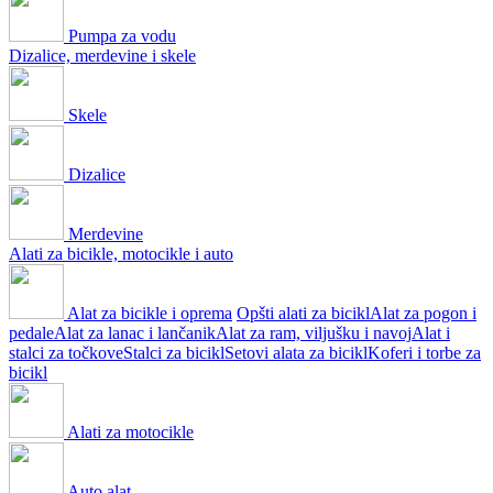
Pumpa za vodu
Dizalice, merdevine i skele
Skele
Dizalice
Merdevine
Alati za bicikle, motocikle i auto
Alat za bicikle i oprema
Opšti alati za bicikl
Alat za pogon i
pedale
Alat za lanac i lančanik
Alat za ram, viljušku i navoj
Alat i
stalci za točkove
Stalci za bicikl
Setovi alata za bicikl
Koferi i torbe za
bicikl
Alati za motocikle
Auto alat