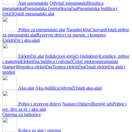
Alat pneumatski
Odvrtač pneumatski
Brusilica
pneumatska
Pneumatska čegrtaljka/račna
Pneumatska bušilica i
čekići
Ostali pneumatski alat
Pribor za pneumatski alat
Nasadni ključ kovani
Ostali pribor
za pneumatski alat
Rezervni delovi za pneum. i kompres
Električni i aku-alati
Električni alat
Indukcioni grejači (induktori)
Lemilice, pribor
i materijal
Električna bušilica i odvrtač
Čekić elektropneumatski
(hamer)
Brusilica električna
Testera električna
Ostali električni alati i
uređaji
Aku-alat
Aku-bušilica/odvrtač
Ostali aku-alati
Pribor i rezervni delovi
Nastavci/bitsevi
Burgije sds
Pribor i
rez. deo za el. i aku alat
Oprema za radionice
Kolica za alat i oprema