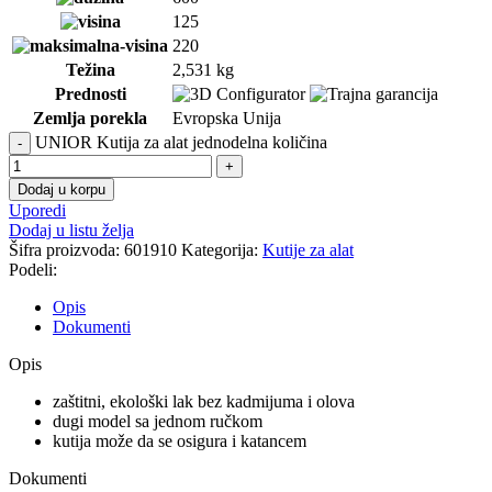
125
220
Težina
2,531 kg
Prednosti
Zemlja porekla
Evropska Unija
UNIOR Kutija za alat jednodelna količina
Dodaj u korpu
Uporedi
Dodaj u listu želja
Šifra proizvoda:
601910
Kategorija:
Kutije za alat
Podeli:
Opis
Dokumenti
Opis
zaštitni, ekološki lak bez kadmijuma i olova
dugi model sa jednom ručkom
kutija može da se osigura i katancem
Dokumenti