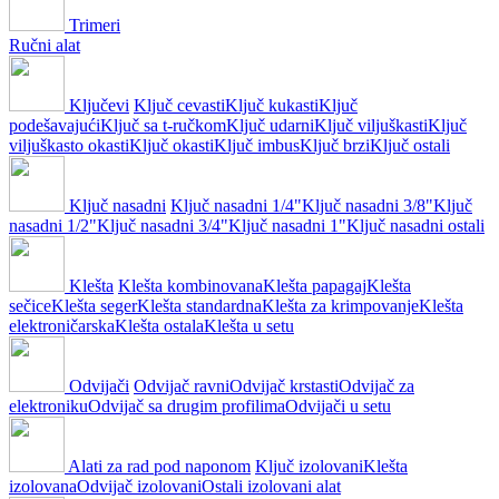
Trimeri
Ručni alat
Ključevi
Ključ cevasti
Ključ kukasti
Ključ
podešavajući
Ključ sa t-ručkom
Ključ udarni
Ključ viljuškasti
Ključ
viljuškasto okasti
Ključ okasti
Ključ imbus
Ključ brzi
Ključ ostali
Ključ nasadni
Ključ nasadni 1/4"
Ključ nasadni 3/8"
Ključ
nasadni 1/2"
Ključ nasadni 3/4"
Ključ nasadni 1"
Ključ nasadni ostali
Klešta
Klešta kombinovana
Klešta papagaj
Klešta
sečice
Klešta seger
Klešta standardna
Klešta za krimpovanje
Klešta
elektroničarska
Klešta ostala
Klešta u setu
Odvijači
Odvijač ravni
Odvijač krstasti
Odvijač za
elektroniku
Odvijač sa drugim profilima
Odvijači u setu
Alati za rad pod naponom
Ključ izolovani
Klešta
izolovana
Odvijač izolovani
Ostali izolovani alat