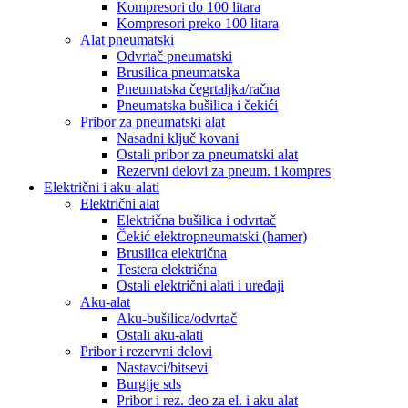
Kompresori do 100 litara
Kompresori preko 100 litara
Alat pneumatski
Odvrtač pneumatski
Brusilica pneumatska
Pneumatska čegrtaljka/račna
Pneumatska bušilica i čekići
Pribor za pneumatski alat
Nasadni ključ kovani
Ostali pribor za pneumatski alat
Rezervni delovi za pneum. i kompres
Električni i aku-alati
Električni alat
Električna bušilica i odvrtač
Čekić elektropneumatski (hamer)
Brusilica električna
Testera električna
Ostali električni alati i uređaji
Aku-alat
Aku-bušilica/odvrtač
Ostali aku-alati
Pribor i rezervni delovi
Nastavci/bitsevi
Burgije sds
Pribor i rez. deo za el. i aku alat