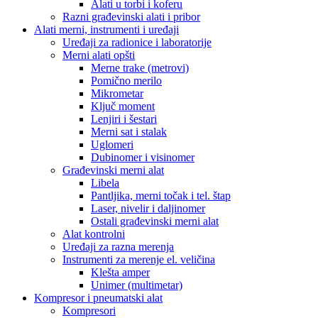
Alati u torbi i koferu
Razni građevinski alati i pribor
Alati merni, instrumenti i uređaji
Uređaji za radionice i laboratorije
Merni alati opšti
Merne trake (metrovi)
Pomično merilo
Mikrometar
Ključ moment
Lenjiri i šestari
Merni sat i stalak
Uglomeri
Dubinomer i visinomer
Građevinski merni alat
Libela
Pantljika, merni točak i tel. štap
Laser, nivelir i daljinomer
Ostali građevinski merni alat
Alat kontrolni
Uređaji za razna merenja
Instrumenti za merenje el. veličina
Klešta amper
Unimer (multimetar)
Kompresor i pneumatski alat
Kompresori