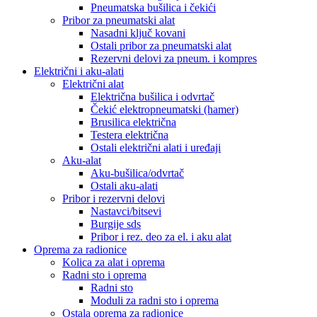
Pneumatska bušilica i čekići
Pribor za pneumatski alat
Nasadni ključ kovani
Ostali pribor za pneumatski alat
Rezervni delovi za pneum. i kompres
Električni i aku-alati
Električni alat
Električna bušilica i odvrtač
Čekić elektropneumatski (hamer)
Brusilica električna
Testera električna
Ostali električni alati i uređaji
Aku-alat
Aku-bušilica/odvrtač
Ostali aku-alati
Pribor i rezervni delovi
Nastavci/bitsevi
Burgije sds
Pribor i rez. deo za el. i aku alat
Oprema za radionice
Kolica za alat i oprema
Radni sto i oprema
Radni sto
Moduli za radni sto i oprema
Ostala oprema za radionice