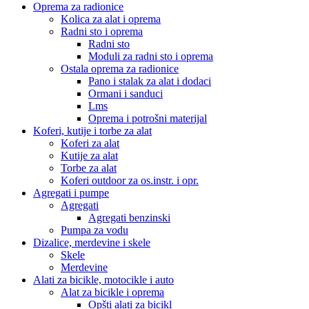
Oprema za radionice
Kolica za alat i oprema
Radni sto i oprema
Radni sto
Moduli za radni sto i oprema
Ostala oprema za radionice
Pano i stalak za alat i dodaci
Ormani i sanduci
Lms
Oprema i potrošni materijal
Koferi, kutije i torbe za alat
Koferi za alat
Kutije za alat
Torbe za alat
Koferi outdoor za os.instr. i opr.
Agregati i pumpe
Agregati
Agregati benzinski
Pumpa za vodu
Dizalice, merdevine i skele
Skele
Merdevine
Alati za bicikle, motocikle i auto
Alat za bicikle i oprema
Opšti alati za bicikl