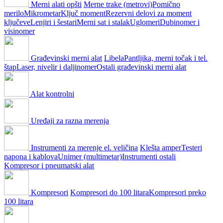
Merni alati opšti
Merne trake (metrovi)
Pomično
merilo
Mikrometar
Ključ moment
Rezervni delovi za moment
ključeve
Lenjiri i šestari
Merni sat i stalak
Uglomeri
Dubinomer i
visinomer
Građevinski merni alat
Libela
Pantljika, merni točak i tel.
štap
Laser, nivelir i daljinomer
Ostali građevinski merni alat
Alat kontrolni
Uređaji za razna merenja
Instrumenti za merenje el. veličina
Klešta amper
Testeri
napona i kablova
Unimer (multimetar)
Instrumenti ostali
Kompresor i pneumatski alat
Kompresori
Kompresori do 100 litara
Kompresori preko
100 litara