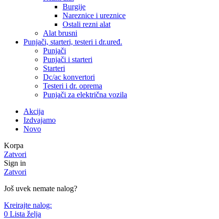
Burgije
Nareznice i ureznice
Ostali rezni alat
Alat brusni
Punjači, starteri, testeri i dr.uređ.
Punjači
Punjači i starteri
Starteri
Dc/ac konvertori
Testeri i dr. oprema
Punjači za električna vozila
Akcija
Izdvajamo
Novo
Korpa
Zatvori
Sign in
Zatvori
Još uvek nemate nalog?
Kreirajte nalog:
0
Lista želja