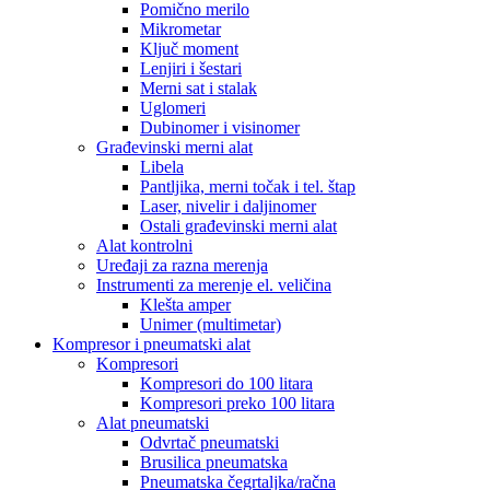
Pomično merilo
Mikrometar
Ključ moment
Lenjiri i šestari
Merni sat i stalak
Uglomeri
Dubinomer i visinomer
Građevinski merni alat
Libela
Pantljika, merni točak i tel. štap
Laser, nivelir i daljinomer
Ostali građevinski merni alat
Alat kontrolni
Uređaji za razna merenja
Instrumenti za merenje el. veličina
Klešta amper
Unimer (multimetar)
Kompresor i pneumatski alat
Kompresori
Kompresori do 100 litara
Kompresori preko 100 litara
Alat pneumatski
Odvrtač pneumatski
Brusilica pneumatska
Pneumatska čegrtaljka/račna