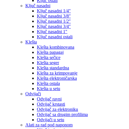
Ključ ostali
Ključ nasadni
Ključ nasadni 1/4″
Ključ nasadni 3/8″
Ključ nasadni 1/2″
Ključ nasadni 3/4″
Ključ nasadni 1″
Ključ nasadni ostali
Klešta
Klešta kombinovana
Klešta papagaj
Klešta sečice
Klešta seger
Klešta standardna
Klešta za krimpovanje
Klešta elektroničarska
Klešta ostala
Klešta u setu
Odvijači
Odvijač ravni
Odvijač krstasti
Odvijač za elektroniku
Odvijač sa drugim profilima
Odvijači u setu
Alati za rad pod naponom