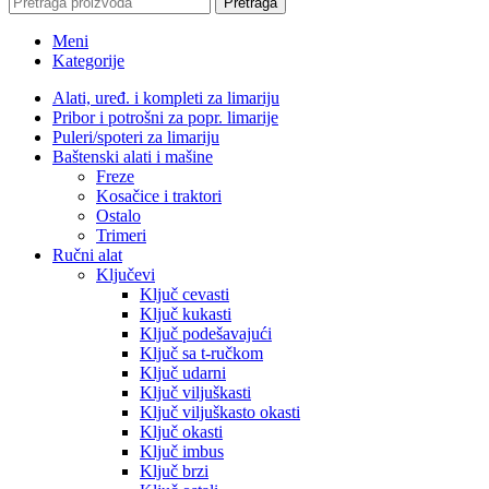
Pretraga
Meni
Kategorije
Alati, uređ. i kompleti za limariju
Pribor i potrošni za popr. limarije
Puleri/spoteri za limariju
Baštenski alati i mašine
Freze
Kosačice i traktori
Ostalo
Trimeri
Ručni alat
Ključevi
Ključ cevasti
Ključ kukasti
Ključ podešavajući
Ključ sa t-ručkom
Ključ udarni
Ključ viljuškasti
Ključ viljuškasto okasti
Ključ okasti
Ključ imbus
Ključ brzi