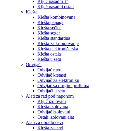
Ključ nasadni 1″
Ključ nasadni ostali
Klešta
Klešta kombinovana
Klešta papagaj
Klešta sečice
Klešta seger
Klešta standardna
Klešta za krimpovanje
Klešta elektroničarska
Klešta ostala
Klešta u setu
Odvijači
Odvijač ravni
Odvijač krstasti
Odvijač za elektroniku
Odvijač sa drugim profilima
Odvijači u setu
Alati za rad pod naponom
Ključ izolovani
Klešta izolovana
Odvijač izolovani
Ostali izolovani alat
Alati za obradu cevi
Klešta za cevi