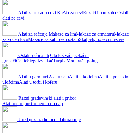
Alati za obradu cevi
Klešta za cevi
Rezači i nareznice
Ostali
alati za cevi
Alati za sečenje
Makaze za lim
Makaze za armaturu
Makaze
za voće i lozu
Makaze za kablove i ostalo
Skalpeli, noževi i testere
Ostali ručni alati
Obeleživači, sekači i
grebači
Čekić
Stege
Izvlakač
Turpija
Montirač i poluga
Alati u garnituri
Alat u setu
Alati u kolicima
Alati u penastim
ulošcima
Alati u torbi i koferu
Razni građevinski alati i pribor
Alati merni, instrumenti i uređaji
Uređaji za radionice i laboratorije