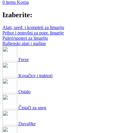
0
items
Korpa
Izaberite:
Alati, uređ. i kompleti za limariju
Pribor i potrošni za popr. limarije
Puleri/spoteri za limariju
Baštenski alati i mašine
Freze
Kosačice i traktori
Ostalo
Čistači za sneg
Duvaljke