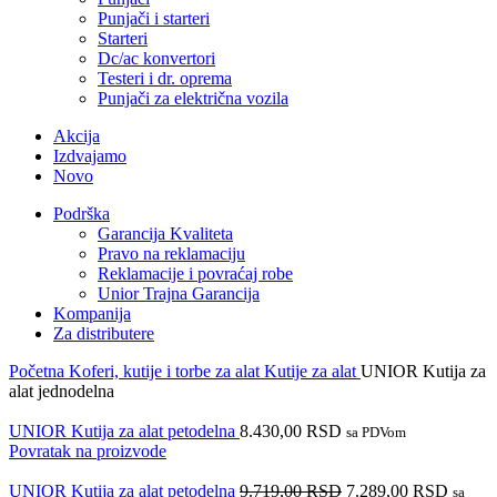
Punjači i starteri
Starteri
Dc/ac konvertori
Testeri i dr. oprema
Punjači za električna vozila
Akcija
Izdvajamo
Novo
Podrška
Garancija Kvaliteta
Pravo na reklamaciju
Reklamacije i povraćaj robe
Unior Trajna Garancija
Kompanija
Za distributere
Početna
Koferi, kutije i torbe za alat
Kutije za alat
UNIOR Kutija za
alat jednodelna
UNIOR Kutija za alat petodelna
8.430,00
RSD
sa PDVom
Povratak na proizvode
UNIOR Kutija za alat petodelna
9.719,00
RSD
7.289,00
RSD
sa