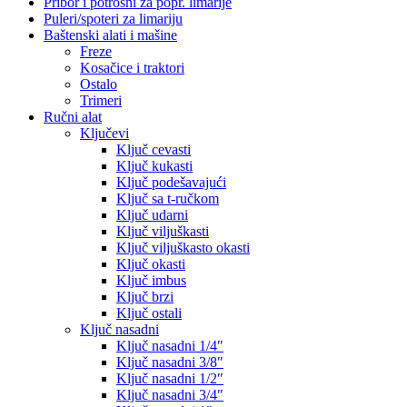
Pribor i potrošni za popr. limarije
Puleri/spoteri za limariju
Baštenski alati i mašine
Freze
Kosačice i traktori
Ostalo
Trimeri
Ručni alat
Ključevi
Ključ cevasti
Ključ kukasti
Ključ podešavajući
Ključ sa t-ručkom
Ključ udarni
Ključ viljuškasti
Ključ viljuškasto okasti
Ključ okasti
Ključ imbus
Ključ brzi
Ključ ostali
Ključ nasadni
Ključ nasadni 1/4″
Ključ nasadni 3/8″
Ključ nasadni 1/2″
Ključ nasadni 3/4″