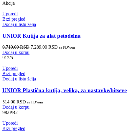
Akcija
Uporedi
Brzi pregled
Dodaj u listu želja
UNIOR Kutija za alat petodelna
9.719,00
RSD
7.289,00
RSD
sa PDVom
Dodaj u korpu
912/5
Uporedi
Brzi pregled
Dodaj u listu želja
UNIOR Plastična kutija, velika, za nastavke/bitseve
514,00
RSD
sa PDVom
Dodaj u korpu
982PB2
Uporedi
Brzi pregled