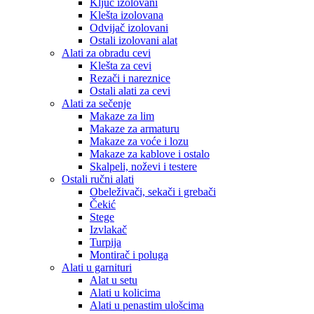
Ključ izolovani
Klešta izolovana
Odvijač izolovani
Ostali izolovani alat
Alati za obradu cevi
Klešta za cevi
Rezači i nareznice
Ostali alati za cevi
Alati za sečenje
Makaze za lim
Makaze za armaturu
Makaze za voće i lozu
Makaze za kablove i ostalo
Skalpeli, noževi i testere
Ostali ručni alati
Obeleživači, sekači i grebači
Čekić
Stege
Izvlakač
Turpija
Montirač i poluga
Alati u garnituri
Alat u setu
Alati u kolicima
Alati u penastim ulošcima