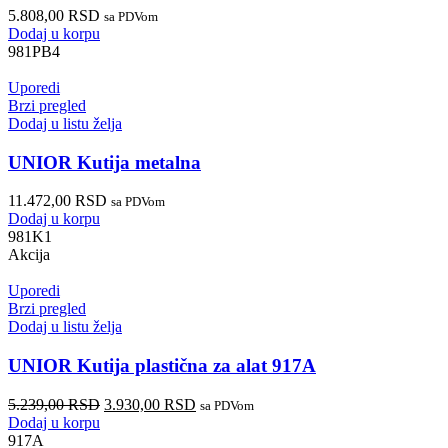
5.808,00
RSD
sa PDVom
Dodaj u korpu
981PB4
Uporedi
Brzi pregled
Dodaj u listu želja
UNIOR Kutija metalna
11.472,00
RSD
sa PDVom
Dodaj u korpu
981K1
Akcija
Uporedi
Brzi pregled
Dodaj u listu želja
UNIOR Kutija plastična za alat 917A
5.239,00
RSD
3.930,00
RSD
sa PDVom
Dodaj u korpu
917A