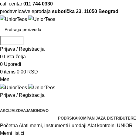
call centar
011 744 0330
prodavnica/veleprodaja
subotička 23, 11050 Beograd
Pretraga
Prijava / Registracija
0
Lista želja
0
Uporedi
0
items
0,00
RSD
Meni
Prijava / Registracija
Pretraži kategorije
AKCIJA
IZDVAJAMO
NOVO
PODRŠKA
KOMPANIJA
ZA DISTRIBUTERE
Početna
Alati merni, instrumenti i uređaji
Alat kontrolni
UNIOR
Merni listići