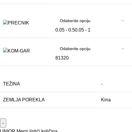
0.05 - 0.5
0.05 - 1
8
13
20
TEŽINA
-
ZEMLJA POREKLA
Kina
UNIOR Merni listići količina