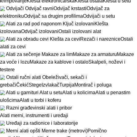
krimpovanje
Klešta elektroničarska
Klešta ostala
Klešta u setu
Odvijači
Odvijač ravni
Odvijač krstasti
Odvijač za
elektroniku
Odvijač sa drugim profilima
Odvijači u setu
Alati za rad pod naponom
Ključ izolovani
Klešta
izolovana
Odvijač izolovani
Ostali izolovani alat
Alati za obradu cevi
Klešta za cevi
Rezači i nareznice
Ostali
alati za cevi
Alati za sečenje
Makaze za lim
Makaze za armaturu
Makaze
za voće i lozu
Makaze za kablove i ostalo
Skalpeli, noževi i
testere
Ostali ručni alati
Obeleživači, sekači i
grebači
Čekić
Stege
Izvlakač
Turpija
Montirač i poluga
Alati u garnituri
Alat u setu
Alati u kolicima
Alati u penastim
ulošcima
Alati u torbi i koferu
Razni građevinski alati i pribor
Alati merni, instrumenti i uređaji
Uređaji za radionice i laboratorije
Merni alati opšti
Merne trake (metrovi)
Pomično