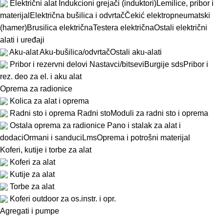
Električni alat
Indukcioni grejači (induktori)
Lemilice, pribor i
materijal
Električna bušilica i odvrtač
Čekić elektropneumatski
(hamer)
Brusilica električna
Testera električna
Ostali električni
alati i uređaji
Aku-alat
Aku-bušilica/odvrtač
Ostali aku-alati
Pribor i rezervni delovi
Nastavci/bitsevi
Burgije sds
Pribor i
rez. deo za el. i aku alat
Oprema za radionice
Kolica za alat i oprema
Radni sto i oprema
Radni sto
Moduli za radni sto i oprema
Ostala oprema za radionice
Pano i stalak za alat i
dodaci
Ormani i sanduci
Lms
Oprema i potrošni materijal
Koferi, kutije i torbe za alat
Koferi za alat
Kutije za alat
Torbe za alat
Koferi outdoor za os.instr. i opr.
Agregati i pumpe