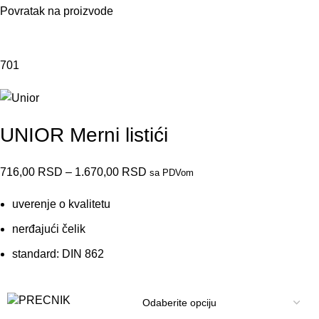
Povratak na proizvode
Do isteka zaliha
701
UNIOR Merni listići
716,00
RSD
–
1.670,00
RSD
sa PDVom
uverenje o kvalitetu
nerđajući čelik
standard: DIN 862