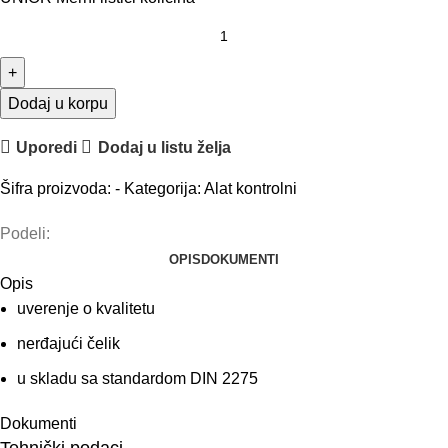
Dodaj u korpu
Uporedi
Dodaj u listu želja
Šifra proizvoda:
-
Kategorija:
Alat kontrolni
Podeli:
OPIS
DOKUMENTI
Opis
uverenje o kvalitetu
nerđajući čelik
u skladu sa standardom DIN 2275
Dokumenti