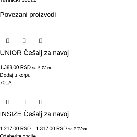
Tehnički podaci
Povezani proizvodi
UNIOR Češalj za navoj
1.388,00
RSD
sa PDVom
Dodaj u korpu
701A
INSIZE Češalj za navoj
1.217,00
RSD
–
1.317,00
RSD
sa PDVom
Odaberite opcije