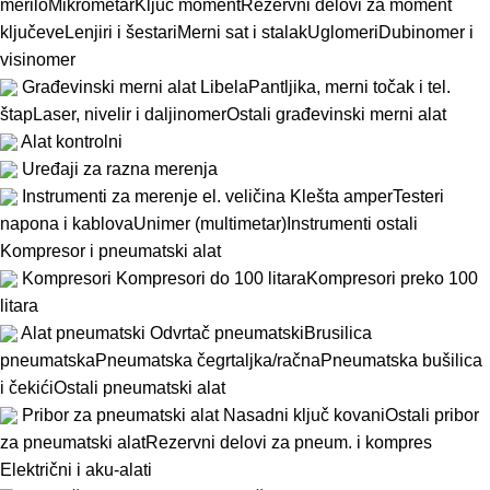
merilo
Mikrometar
Ključ moment
Rezervni delovi za moment
ključeve
Lenjiri i šestari
Merni sat i stalak
Uglomeri
Dubinomer i
visinomer
Građevinski merni alat
Libela
Pantljika, merni točak i tel.
štap
Laser, nivelir i daljinomer
Ostali građevinski merni alat
Alat kontrolni
Uređaji za razna merenja
Instrumenti za merenje el. veličina
Klešta amper
Testeri
napona i kablova
Unimer (multimetar)
Instrumenti ostali
Kompresor i pneumatski alat
Kompresori
Kompresori do 100 litara
Kompresori preko 100
litara
Alat pneumatski
Odvrtač pneumatski
Brusilica
pneumatska
Pneumatska čegrtaljka/račna
Pneumatska bušilica
i čekići
Ostali pneumatski alat
Pribor za pneumatski alat
Nasadni ključ kovani
Ostali pribor
za pneumatski alat
Rezervni delovi za pneum. i kompres
Električni i aku-alati