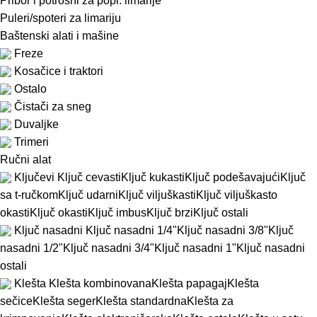
Pribor i potrošni za popr. limarije
Puleri/spoteri za limariju
Baštenski alati i mašine
Freze
Kosačice i traktori
Ostalo
Čistači za sneg
Duvaljke
Trimeri
Ručni alat
Ključevi
Ključ cevasti
Ključ kukasti
Ključ podešavajući
Ključ
sa t-ručkom
Ključ udarni
Ključ viljuškasti
Ključ viljuškasto
okasti
Ključ okasti
Ključ imbus
Ključ brzi
Ključ ostali
Ključ nasadni
Ključ nasadni 1/4"
Ključ nasadni 3/8"
Ključ
nasadni 1/2"
Ključ nasadni 3/4"
Ključ nasadni 1"
Ključ nasadni
ostali
Klešta
Klešta kombinovana
Klešta papagaj
Klešta
sečice
Klešta seger
Klešta standardna
Klešta za