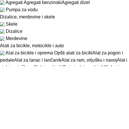
Agregati
Agregati benzinski
Agregati dizel
Pumpa za vodu
Dizalice, merdevine i skele
Skele
Dizalice
Merdevine
Alati za bicikle, motocikle i auto
Alat za bicikle i oprema
Opšti alati za bicikl
Alat za pogon i
pedale
Alat za lanac i lančanik
Alat za ram, viljušku i navoj
Alat i
stalci za točkove
Stalci za bicikl
Setovi alata za bicikl
Koferi i
torbe za bicikl
Alati za motocikle
Auto alat
Alat specijalni
Alat neiskreći
Alat za bezbedan rad na visini
Zavarivanje i sečenje
Autogeno (gasno) zavarivanje