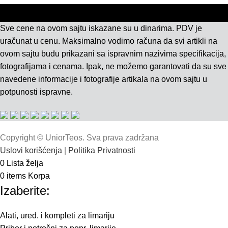
Sve cene na ovom sajtu iskazane su u dinarima. PDV je
uračunat u cenu. Maksimalno vodimo računa da svi artikli na
ovom sajtu budu prikazani sa ispravnim nazivima specifikacija,
fotografijama i cenama. Ipak, ne možemo garantovati da su sve
navedene informacije i fotografije artikala na ovom sajtu u
potpunosti ispravne.
Copyright © UniorTeos. Sva prava zadržana
Uslovi korišćenja
|
Politika Privatnosti
0
Lista želja
0
items
Korpa
Izaberite:
Alati, uređ. i kompleti za limariju