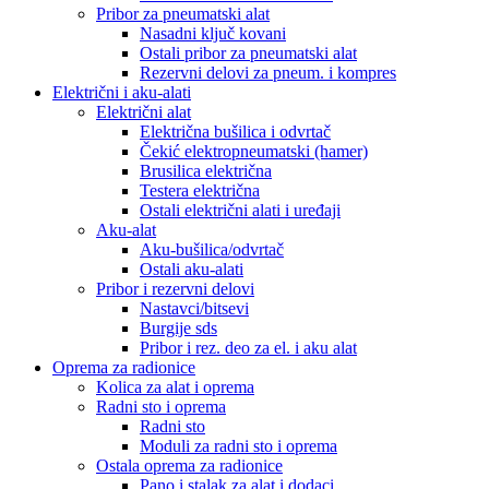
Pribor za pneumatski alat
Nasadni ključ kovani
Ostali pribor za pneumatski alat
Rezervni delovi za pneum. i kompres
Električni i aku-alati
Električni alat
Električna bušilica i odvrtač
Čekić elektropneumatski (hamer)
Brusilica električna
Testera električna
Ostali električni alati i uređaji
Aku-alat
Aku-bušilica/odvrtač
Ostali aku-alati
Pribor i rezervni delovi
Nastavci/bitsevi
Burgije sds
Pribor i rez. deo za el. i aku alat
Oprema za radionice
Kolica za alat i oprema
Radni sto i oprema
Radni sto
Moduli za radni sto i oprema
Ostala oprema za radionice
Pano i stalak za alat i dodaci