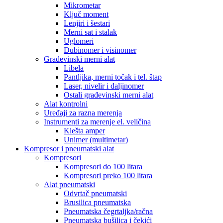
Mikrometar
Ključ moment
Lenjiri i šestari
Merni sat i stalak
Uglomeri
Dubinomer i visinomer
Građevinski merni alat
Libela
Pantljika, merni točak i tel. štap
Laser, nivelir i daljinomer
Ostali građevinski merni alat
Alat kontrolni
Uređaji za razna merenja
Instrumenti za merenje el. veličina
Klešta amper
Unimer (multimetar)
Kompresor i pneumatski alat
Kompresori
Kompresori do 100 litara
Kompresori preko 100 litara
Alat pneumatski
Odvrtač pneumatski
Brusilica pneumatska
Pneumatska čegrtaljka/račna
Pneumatska bušilica i čekići