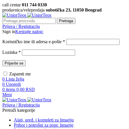
call centar
011 744 0330
prodavnica/veleprodaja
subotička 23, 11050 Beograd
Pretraga
Prijava / Registracija
Sign in
Kreirajte nalog:
Korisničko ime ili adresa e-pošte
*
Lozinka
*
Prijavite se
Zapamti me
0
Lista želja
0
Uporedi
0
items
0,00
RSD
Meni
Prijava / Registracija
Pretraži kategorije
Alati, uređ. i kompleti za limariju
Pribor i potrošni za popr. limarije