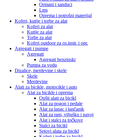
Ormani i sanduci
Lms
Oprema i potrošni materijal
Koferi, kutije i torbe za alat
Koferi za alat
Kutije za alat
Torbe za alat
Koferi outdoor za os.instr. i opr.
Agregati i pumpe
Agregati
Agregati benzinski
Pumpa za vodu
Dizalice, merdevine i skele
Skele
Merdevine
Alati za bicikle, motocikle i auto
Alat za bicikle i oprema
Opšti alati za bicikl
Alat za pogon i pedale
Alat za lanac i lančanik
Alat za ram, viljušku i navoj
Alat i stalci za točkove
Stalci za bicikl
Setovi alata za bicikl
Koferi i torbe za bicikl