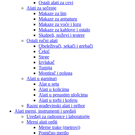
Ostali alati za cevi
Alati za sečenje
Makaze za lim
Makaze za armaturu
Makaze za voće i lozu
Makaze za kablove i ostalo
Skalpeli, noževi i testere
Ostali ručni alati
Obeleživači, sekači i grebači
Čekić
Stege
Izvlakač
Turpija
Montirač i poluga
Alati u garnituri
Alat u setu
Alati u kolicima
Alati u penastim ulošcima
Alati u torbi i koferu
Razni građevinski alati i pribor
Alati merni, instrumenti i uređaji
Uređaji za radionice i laboratorije
Merni alati opšti
Merne trake (metrovi)
Pomično merilo