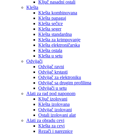
Ključ nasadni ostali
Klešta
Klešta kombinovana
Klešta papagaj
Klešta sečice
Klešta seger
Klešta standardna
Klešta za krimpovanje
Klešta elektroničarska
Klešta ostala
Klešta u setu
Odvijači
Odvijač ravni
Odvijač krstasti
Odvijač za elektroniku
Odvijač sa drugim profilima
Odvijači u setu
Alati za rad pod naponom
Ključ izolovani
Klešta izolovana
Odvijač izolovani
Ostali izolovani alat
Alati za obradu cevi
Klešta za cevi
Rezači i nareznice