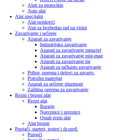
Alati za motocikle
Auto alat
Alat specijalni
Alat neiskreći
Alat za bezbedan rad na visini
Zavarivanje i sečenje
Aparati za zavarivanje
Industrijsko zavarivanje
Aparati za zavarivanje mma/rel
Aparati za zavarivanje mig-mag
Aparati za zavarivanje tig
Aparati za tačkasto zavarivanje
Pribor, oprema i delovi za zavariv.
Potrošni materijal
Aparati za sečenje plazmom
Zaštitna oprema za zavarivanje
Rezni i brusni alat
Rezni alat
Burgije
Nareznice i ureznice
Ostali rezni alat
Alat brusni
Punjači, starteri, testeri i dr.uređ.
Punjači