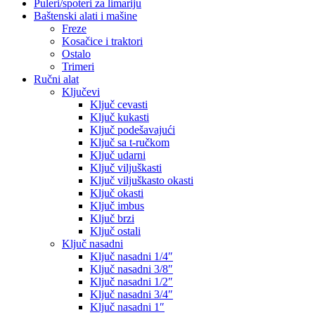
Puleri/spoteri za limariju
Baštenski alati i mašine
Freze
Kosačice i traktori
Ostalo
Trimeri
Ručni alat
Ključevi
Ključ cevasti
Ključ kukasti
Ključ podešavajući
Ključ sa t-ručkom
Ključ udarni
Ključ viljuškasti
Ključ viljuškasto okasti
Ključ okasti
Ključ imbus
Ključ brzi
Ključ ostali
Ključ nasadni
Ključ nasadni 1/4″
Ključ nasadni 3/8″
Ključ nasadni 1/2″
Ključ nasadni 3/4″
Ključ nasadni 1″