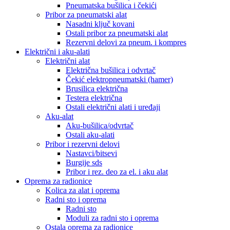
Pneumatska bušilica i čekići
Pribor za pneumatski alat
Nasadni ključ kovani
Ostali pribor za pneumatski alat
Rezervni delovi za pneum. i kompres
Električni i aku-alati
Električni alat
Električna bušilica i odvrtač
Čekić elektropneumatski (hamer)
Brusilica električna
Testera električna
Ostali električni alati i uređaji
Aku-alat
Aku-bušilica/odvrtač
Ostali aku-alati
Pribor i rezervni delovi
Nastavci/bitsevi
Burgije sds
Pribor i rez. deo za el. i aku alat
Oprema za radionice
Kolica za alat i oprema
Radni sto i oprema
Radni sto
Moduli za radni sto i oprema
Ostala oprema za radionice