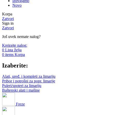
Izdvajamo
Novo
Korpa
Zatvori
Sign in
Zatvori
Još uvek nemate nalog?
Kreirajte nalog:
0
Lista želja
0
items
Korpa
Izaberite:
Alati, uređ. i kompleti za limariju
Pribor i potrošni za popr. limarije
Puleri/spoteri za limariju
Baštenski alati i mašine
Freze