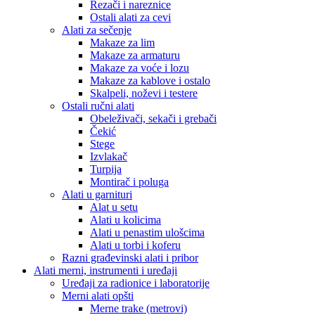
Rezači i nareznice
Ostali alati za cevi
Alati za sečenje
Makaze za lim
Makaze za armaturu
Makaze za voće i lozu
Makaze za kablove i ostalo
Skalpeli, noževi i testere
Ostali ručni alati
Obeleživači, sekači i grebači
Čekić
Stege
Izvlakač
Turpija
Montirač i poluga
Alati u garnituri
Alat u setu
Alati u kolicima
Alati u penastim ulošcima
Alati u torbi i koferu
Razni građevinski alati i pribor
Alati merni, instrumenti i uređaji
Uređaji za radionice i laboratorije
Merni alati opšti
Merne trake (metrovi)