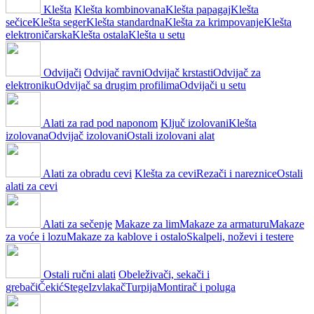
Klešta
Klešta kombinovana
Klešta papagaj
Klešta
sečice
Klešta seger
Klešta standardna
Klešta za krimpovanje
Klešta
elektroničarska
Klešta ostala
Klešta u setu
Odvijači
Odvijač ravni
Odvijač krstasti
Odvijač za
elektroniku
Odvijač sa drugim profilima
Odvijači u setu
Alati za rad pod naponom
Ključ izolovani
Klešta
izolovana
Odvijač izolovani
Ostali izolovani alat
Alati za obradu cevi
Klešta za cevi
Rezači i nareznice
Ostali
alati za cevi
Alati za sečenje
Makaze za lim
Makaze za armaturu
Makaze
za voće i lozu
Makaze za kablove i ostalo
Skalpeli, noževi i testere
Ostali ručni alati
Obeleživači, sekači i
grebači
Čekić
Stege
Izvlakač
Turpija
Montirač i poluga