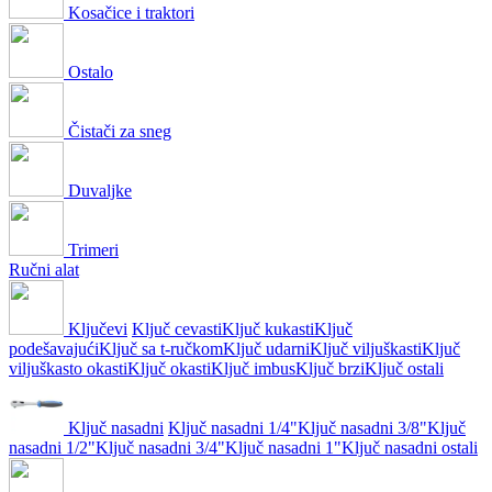
Kosačice i traktori
Ostalo
Čistači za sneg
Duvaljke
Trimeri
Ručni alat
Ključevi
Ključ cevasti
Ključ kukasti
Ključ
podešavajući
Ključ sa t-ručkom
Ključ udarni
Ključ viljuškasti
Ključ
viljuškasto okasti
Ključ okasti
Ključ imbus
Ključ brzi
Ključ ostali
Ključ nasadni
Ključ nasadni 1/4"
Ključ nasadni 3/8"
Ključ
nasadni 1/2"
Ključ nasadni 3/4"
Ključ nasadni 1"
Ključ nasadni ostali