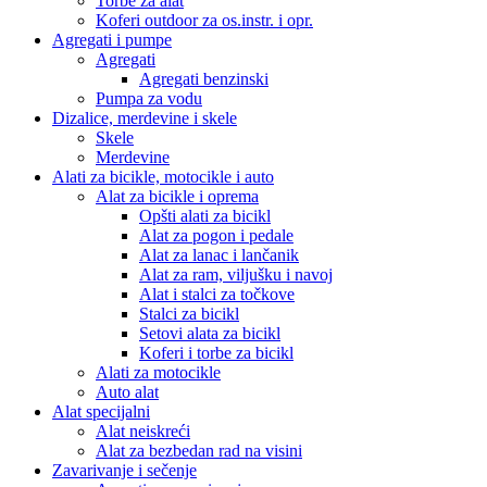
Torbe za alat
Koferi outdoor za os.instr. i opr.
Agregati i pumpe
Agregati
Agregati benzinski
Pumpa za vodu
Dizalice, merdevine i skele
Skele
Merdevine
Alati za bicikle, motocikle i auto
Alat za bicikle i oprema
Opšti alati za bicikl
Alat za pogon i pedale
Alat za lanac i lančanik
Alat za ram, viljušku i navoj
Alat i stalci za točkove
Stalci za bicikl
Setovi alata za bicikl
Koferi i torbe za bicikl
Alati za motocikle
Auto alat
Alat specijalni
Alat neiskreći
Alat za bezbedan rad na visini
Zavarivanje i sečenje