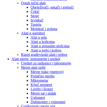
Ostali ručni alati
Obeleživači, sekači i grebači
Čekić
Stege
Izvlakač
Turpija
Montirač i poluga
Alati u garnituri
Alat u setu
Alati u kolicima
Alati u penastim ulošcima
Alati u torbi i koferu
Razni građevinski alati i pribor
Alati merni, instrumenti i uređaji
Uređaji za radionice i laboratorije
Merni alati opšti
Merne trake (metrovi)
Pomično merilo
Mikrometar
Ključ moment
Lenjiri i šestari
Merni sat i stalak
Uglomeri
Dubinomer i visinomer
Građevinski merni alat