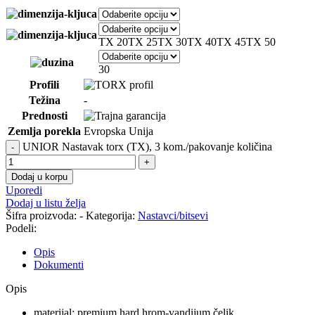
TX 20
TX 25
TX 30
TX 40
TX 45
TX 50
30
Profili
Težina
-
Prednosti
Zemlja porekla
Evropska Unija
UNIOR Nastavak torx (TX), 3 kom./pakovanje količina
Dodaj u korpu
Uporedi
Dodaj u listu želja
Šifra proizvoda:
-
Kategorija:
Nastavci/bitsevi
Podeli:
Opis
Dokumenti
Opis
materijal: premium hard hrom-vandijum čelik