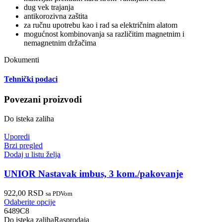
dug vek trajanja
antikorozivna zaštita
za ručnu upotrebu kao i rad sa električnim alatom
mogućnost kombinovanja sa različitim magnetnim i
nemagnetnim držačima
Dokumenti
Tehnički podaci
Povezani proizvodi
Do isteka zaliha
Uporedi
Brzi pregled
Dodaj u listu želja
UNIOR Nastavak imbus, 3 kom./pakovanje
922,00
RSD
sa PDVom
Odaberite opcije
6489C8
Do isteka zaliha
Rasprodaja