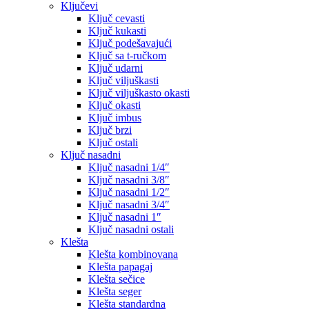
Ključevi
Ključ cevasti
Ključ kukasti
Ključ podešavajući
Ključ sa t-ručkom
Ključ udarni
Ključ viljuškasti
Ključ viljuškasto okasti
Ključ okasti
Ključ imbus
Ključ brzi
Ključ ostali
Ključ nasadni
Ključ nasadni 1/4″
Ključ nasadni 3/8″
Ključ nasadni 1/2″
Ključ nasadni 3/4″
Ključ nasadni 1″
Ključ nasadni ostali
Klešta
Klešta kombinovana
Klešta papagaj
Klešta sečice
Klešta seger
Klešta standardna