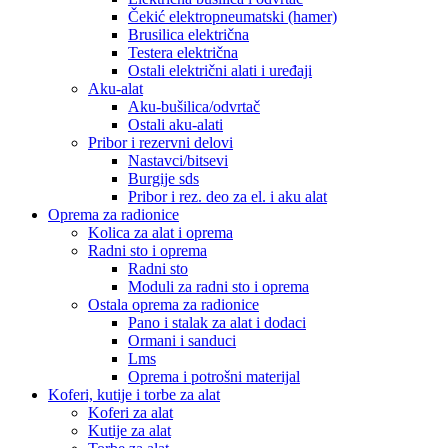
Čekić elektropneumatski (hamer)
Brusilica električna
Testera električna
Ostali električni alati i uređaji
Aku-alat
Aku-bušilica/odvrtač
Ostali aku-alati
Pribor i rezervni delovi
Nastavci/bitsevi
Burgije sds
Pribor i rez. deo za el. i aku alat
Oprema za radionice
Kolica za alat i oprema
Radni sto i oprema
Radni sto
Moduli za radni sto i oprema
Ostala oprema za radionice
Pano i stalak za alat i dodaci
Ormani i sanduci
Lms
Oprema i potrošni materijal
Koferi, kutije i torbe za alat
Koferi za alat
Kutije za alat