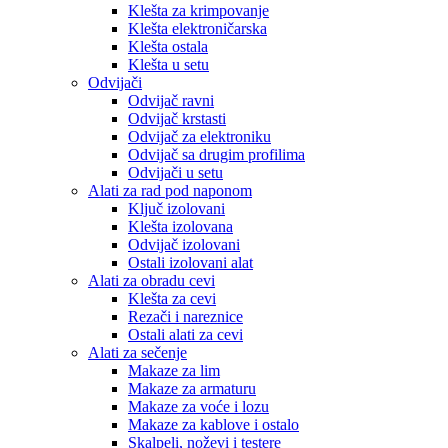
Klešta za krimpovanje
Klešta elektroničarska
Klešta ostala
Klešta u setu
Odvijači
Odvijač ravni
Odvijač krstasti
Odvijač za elektroniku
Odvijač sa drugim profilima
Odvijači u setu
Alati za rad pod naponom
Ključ izolovani
Klešta izolovana
Odvijač izolovani
Ostali izolovani alat
Alati za obradu cevi
Klešta za cevi
Rezači i nareznice
Ostali alati za cevi
Alati za sečenje
Makaze za lim
Makaze za armaturu
Makaze za voće i lozu
Makaze za kablove i ostalo
Skalpeli, noževi i testere