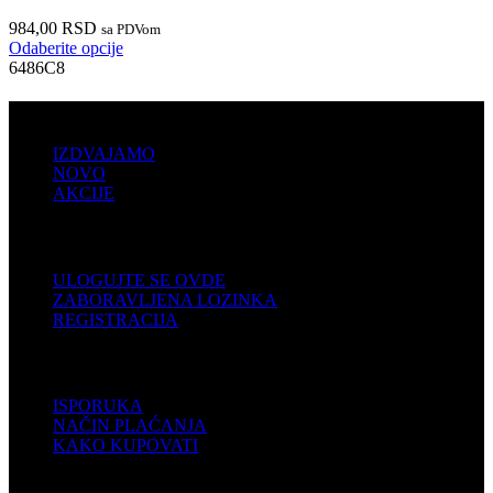
984,00
RSD
sa PDVom
Odaberite opcije
6486C8
PRODAJA
IZDVAJAMO
NOVO
AKCIJE
KORISNIČKI NALOG
ULOGUJTE SE OVDE
ZABORAVLJENA LOZINKA
REGISTRACIJA
POMOĆ
ISPORUKA
NAČIN PLAĆANJA
KAKO KUPOVATI
PODRŠKA