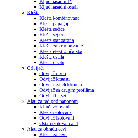
Ključ nasadni 1″
Ključ nasadni ostali
Klešta
Klešta kombinovana
Klešta papagaj
Klešta sečice
Klešta seger
Klešta standardna
Klešta za krimpovanje
Klešta elektroničarska
Klešta ostala
Klešta u setu
Odvijači
Odvijač ravni
Odvijač krstasti
Odvijač za elektroniku
Odvijač sa drugim profilima
Odvijači u setu
Alati za rad pod naponom
Ključ izolovani
Klešta izolovana
Odvijač izolovani
Ostali izolovani alat
Alati za obradu cevi
Klešta za cevi