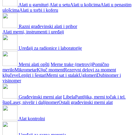
Alati u garnituri
Alat u setu
Alati u kolicima
Alati u penastim
ulošcima
Alati u torbi i koferu
Razni građevinski alati i pribor
Alati merni, instrumenti i uređaji
Uređaji za radionice i laboratorije
Merni alati opšti
Merne trake (metrovi)
Pomično
merilo
Mikrometar
Ključ moment
Rezervni delovi za moment
ključeve
Lenjiri i šestari
Merni sat i stalak
Uglomeri
Dubinomer i
visinomer
Građevinski merni alat
Libela
Pantljika, merni točak i tel.
štap
Laser, nivelir i daljinomer
Ostali građevinski merni alat
Alat kontrolni
Uređaji za razna merenja