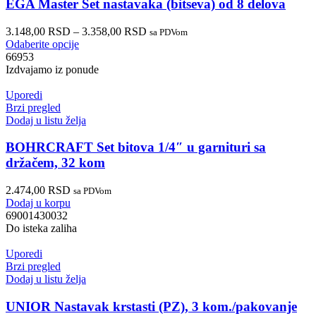
EGA Master Set nastavaka (bitseva) od 8 delova
3.148,00
RSD
–
3.358,00
RSD
sa PDVom
Odaberite opcije
66953
Izdvajamo iz ponude
Uporedi
Brzi pregled
Dodaj u listu želja
BOHRCRAFT Set bitova 1/4″ u garnituri sa
držačem, 32 kom
2.474,00
RSD
sa PDVom
Dodaj u korpu
69001430032
Do isteka zaliha
Uporedi
Brzi pregled
Dodaj u listu želja
UNIOR Nastavak krstasti (PZ), 3 kom./pakovanje