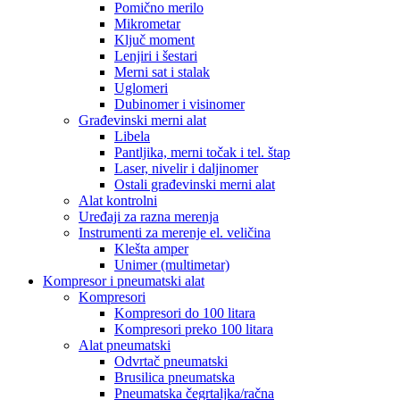
Pomično merilo
Mikrometar
Ključ moment
Lenjiri i šestari
Merni sat i stalak
Uglomeri
Dubinomer i visinomer
Građevinski merni alat
Libela
Pantljika, merni točak i tel. štap
Laser, nivelir i daljinomer
Ostali građevinski merni alat
Alat kontrolni
Uređaji za razna merenja
Instrumenti za merenje el. veličina
Klešta amper
Unimer (multimetar)
Kompresor i pneumatski alat
Kompresori
Kompresori do 100 litara
Kompresori preko 100 litara
Alat pneumatski
Odvrtač pneumatski
Brusilica pneumatska
Pneumatska čegrtaljka/račna