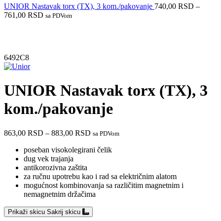
UNIOR Nastavak torx (TX), 3 kom./pakovanje
740,00
RSD
–
761,00
RSD
sa PDVom
Do isteka zaliha
6492C8
UNIOR Nastavak torx (TX), 3
kom./pakovanje
863,00
RSD
–
883,00
RSD
sa PDVom
poseban visokolegirani čelik
dug vek trajanja
antikorozivna zaštita
za ručnu upotrebu kao i rad sa električnim alatom
mogućnost kombinovanja sa različitim magnetnim i
nemagnetnim držačima
Prikaži skicu
Sakrij skicu