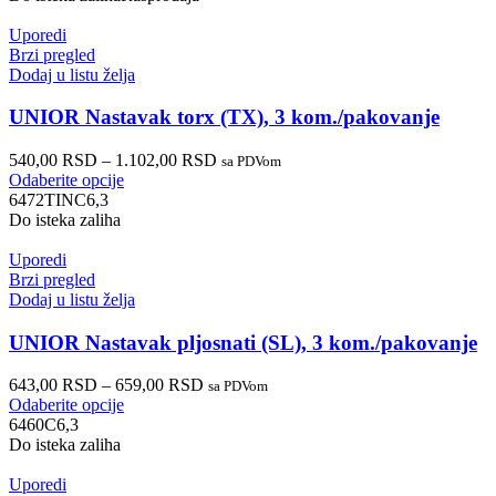
Uporedi
Brzi pregled
Dodaj u listu želja
UNIOR Nastavak torx (TX), 3 kom./pakovanje
540,00
RSD
–
1.102,00
RSD
sa PDVom
Odaberite opcije
6472TINC6,3
Do isteka zaliha
Uporedi
Brzi pregled
Dodaj u listu želja
UNIOR Nastavak pljosnati (SL), 3 kom./pakovanje
643,00
RSD
–
659,00
RSD
sa PDVom
Odaberite opcije
6460C6,3
Do isteka zaliha
Uporedi