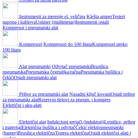
Instrumenti za merenje el. veličina
Klešta amper
Testeri
napona i kablova
Unimer (multimetar)
Instrumenti ostali
Kompresor i pneumatski alat
Kompresori
Kompresori do 100 litara
Kompresori preko
100 litara
Alat pneumatski
Odvrtač pneumatski
Brusilica
pneumatska
Pneumatska čegrtaljka/račna
Pneumatska bušilica i
čekići
Ostali pneumatski alat
Pribor za pneumatski alat
Nasadni ključ kovani
Ostali pribor
za pneumatski alat
Rezervni delovi za pneum. i kompres
Električni i aku-alati
Električni alat
Indukcioni grejači (induktori)
Lemilice, pribor
i materijal
Električna bušilica i odvrtač
Čekić elektropneumatski
(hamer)
Brusilica električna
Testera električna
Ostali električni alati i