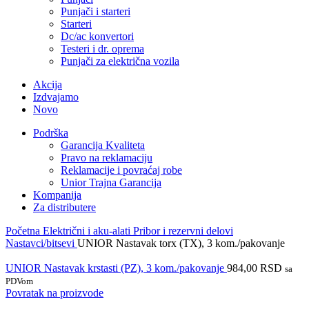
Punjači i starteri
Starteri
Dc/ac konvertori
Testeri i dr. oprema
Punjači za električna vozila
Akcija
Izdvajamo
Novo
Podrška
Garancija Kvaliteta
Pravo na reklamaciju
Reklamacije i povraćaj robe
Unior Trajna Garancija
Kompanija
Za distributere
Početna
Električni i aku-alati
Pribor i rezervni delovi
Nastavci/bitsevi
UNIOR Nastavak torx (TX), 3 kom./pakovanje
UNIOR Nastavak krstasti (PZ), 3 kom./pakovanje
984,00
RSD
sa
PDVom
Povratak na proizvode