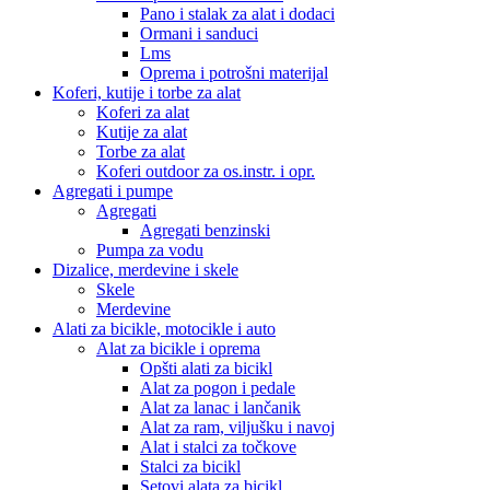
Pano i stalak za alat i dodaci
Ormani i sanduci
Lms
Oprema i potrošni materijal
Koferi, kutije i torbe za alat
Koferi za alat
Kutije za alat
Torbe za alat
Koferi outdoor za os.instr. i opr.
Agregati i pumpe
Agregati
Agregati benzinski
Pumpa za vodu
Dizalice, merdevine i skele
Skele
Merdevine
Alati za bicikle, motocikle i auto
Alat za bicikle i oprema
Opšti alati za bicikl
Alat za pogon i pedale
Alat za lanac i lančanik
Alat za ram, viljušku i navoj
Alat i stalci za točkove
Stalci za bicikl
Setovi alata za bicikl