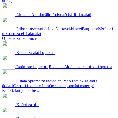
uređaji
Aku-alat
Aku-bušilica/odvrtač
Ostali aku-alati
Pribor i rezervni delovi
Nastavci/bitsevi
Burgije sds
Pribor i
rez. deo za el. i aku alat
Oprema za radionice
Kolica za alat i oprema
Radni sto i oprema
Radni sto
Moduli za radni sto i oprema
Ostala oprema za radionice
Pano i stalak za alat i
dodaci
Ormani i sanduci
Lms
Oprema i potrošni materijal
Koferi, kutije i torbe za alat
Koferi za alat