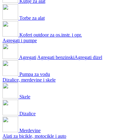
Kutije za alat
Torbe za alat
Koferi outdoor za os.instr. i opr.
Agregati i pumpe
Agregati
Agregati benzinski
Agregati dizel
Pumpa za vodu
Dizalice, merdevine i skele
Skele
Dizalice
Merdevine
Alati za bicikle, motocikle i auto