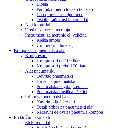
Libela
Pantljika, merni točak i tel. štap
Laser, nivelir i daljinomer
Ostali građevinski merni alat
Alat kontrolni
Uređaji za razna merenja
Instrumenti za merenje el. veličina
Klešta amper
Unimer (multimetar)
Kompresor i pneumatski alat
Kompresori
Kompresori do 100 litara
Kompresori preko 100 litara
Alat pneumatski
Odvrtač pneumatski
Brusilica pneumatska
Pneumatska čegrtaljka/račna
Pneumatska bušilica i čekići
Pribor za pneumatski alat
Nasadni ključ kovani
Ostali pribor za pneumatski alat
Rezervni delovi za pneum. i kompres
Električni i aku-alati
Električni alat
Električna bušilica i odvrtač