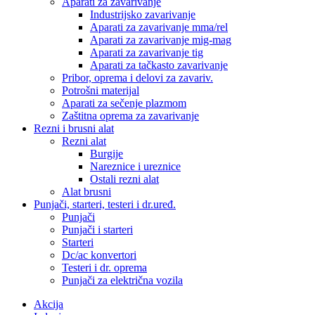
Aparati za zavarivanje
Industrijsko zavarivanje
Aparati za zavarivanje mma/rel
Aparati za zavarivanje mig-mag
Aparati za zavarivanje tig
Aparati za tačkasto zavarivanje
Pribor, oprema i delovi za zavariv.
Potrošni materijal
Aparati za sečenje plazmom
Zaštitna oprema za zavarivanje
Rezni i brusni alat
Rezni alat
Burgije
Nareznice i ureznice
Ostali rezni alat
Alat brusni
Punjači, starteri, testeri i dr.uređ.
Punjači
Punjači i starteri
Starteri
Dc/ac konvertori
Testeri i dr. oprema
Punjači za električna vozila
Akcija