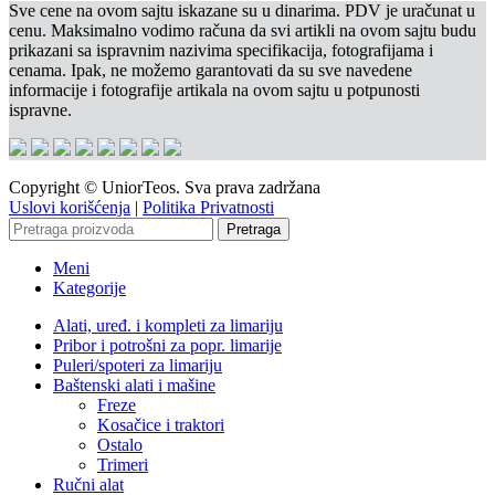
Sve cene na ovom sajtu iskazane su u dinarima. PDV je uračunat u
cenu. Maksimalno vodimo računa da svi artikli na ovom sajtu budu
prikazani sa ispravnim nazivima specifikacija, fotografijama i
cenama. Ipak, ne možemo garantovati da su sve navedene
informacije i fotografije artikala na ovom sajtu u potpunosti
ispravne.
Copyright © UniorTeos. Sva prava zadržana
Uslovi korišćenja
|
Politika Privatnosti
Pretraga
Meni
Kategorije
Alati, uređ. i kompleti za limariju
Pribor i potrošni za popr. limarije
Puleri/spoteri za limariju
Baštenski alati i mašine
Freze
Kosačice i traktori
Ostalo
Trimeri
Ručni alat