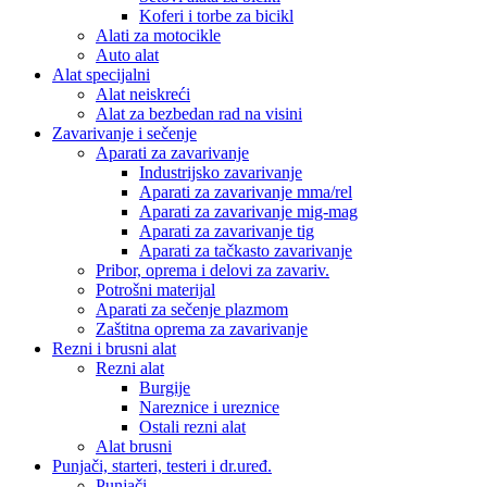
Koferi i torbe za bicikl
Alati za motocikle
Auto alat
Alat specijalni
Alat neiskreći
Alat za bezbedan rad na visini
Zavarivanje i sečenje
Aparati za zavarivanje
Industrijsko zavarivanje
Aparati za zavarivanje mma/rel
Aparati za zavarivanje mig-mag
Aparati za zavarivanje tig
Aparati za tačkasto zavarivanje
Pribor, oprema i delovi za zavariv.
Potrošni materijal
Aparati za sečenje plazmom
Zaštitna oprema za zavarivanje
Rezni i brusni alat
Rezni alat
Burgije
Nareznice i ureznice
Ostali rezni alat
Alat brusni
Punjači, starteri, testeri i dr.uređ.
Punjači