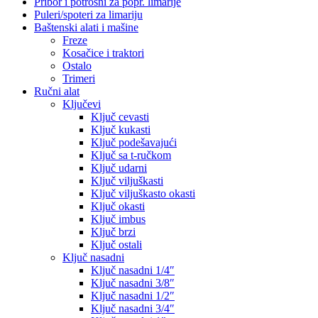
Pribor i potrošni za popr. limarije
Puleri/spoteri za limariju
Baštenski alati i mašine
Freze
Kosačice i traktori
Ostalo
Trimeri
Ručni alat
Ključevi
Ključ cevasti
Ključ kukasti
Ključ podešavajući
Ključ sa t-ručkom
Ključ udarni
Ključ viljuškasti
Ključ viljuškasto okasti
Ključ okasti
Ključ imbus
Ključ brzi
Ključ ostali
Ključ nasadni
Ključ nasadni 1/4″
Ključ nasadni 3/8″
Ključ nasadni 1/2″
Ključ nasadni 3/4″