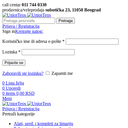
call centar
011 744 0330
prodavnica/veleprodaja
subotička 23, 11050 Beograd
Pretraga
Prijava / Registracija
Sign in
Kreirajte nalog:
Korisničko ime ili adresa e-pošte
*
Lozinka
*
Prijavite se
Zaboravili ste lozinku?
Zapamti me
0
Lista želja
0
Uporedi
0
items
0,00
RSD
Meni
Prijava / Registracija
Pretraži kategorije
Alati, uređ. i kompleti za limariju