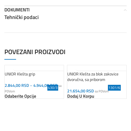
DOKUMENTI
Tehnički podaci
POVEZANI PROIZVODI
UNIOR Klešta grip
UNIOR Klešta za blok zakovice
dvoručna, sa priborom
2.844,00
RSD
–
4.944,00
RSD
sa
430/3
1301/6
21.654,00
RSD
PDVom
sa PDVom
Odaberite Opcije
Dodaj U Korpu