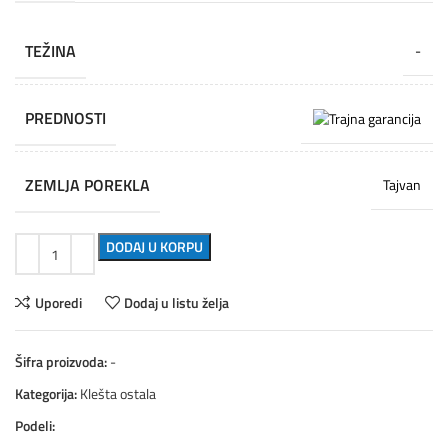
TEŽINA
-
PREDNOSTI
ZEMLJA POREKLA
Tajvan
DODAJ U KORPU
Uporedi
Dodaj u listu želja
Šifra proizvoda:
-
Kategorija:
Klešta ostala
Podeli: