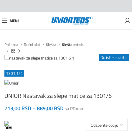
MENI
Početna
Ručni alat
Klešta
Klešta ostala
Do isteka zaliha
1301.1/4
UNIOR Nastavak za slepe matice za 1301/6
713,00
RSD
–
889,00
RSD
sa PDVom