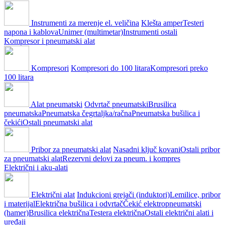
Instrumenti za merenje el. veličina
Klešta amper
Testeri
napona i kablova
Unimer (multimetar)
Instrumenti ostali
Kompresor i pneumatski alat
Kompresori
Kompresori do 100 litara
Kompresori preko
100 litara
Alat pneumatski
Odvrtač pneumatski
Brusilica
pneumatska
Pneumatska čegrtaljka/račna
Pneumatska bušilica i
čekići
Ostali pneumatski alat
Pribor za pneumatski alat
Nasadni ključ kovani
Ostali pribor
za pneumatski alat
Rezervni delovi za pneum. i kompres
Električni i aku-alati
Električni alat
Indukcioni grejači (induktori)
Lemilice, pribor
i materijal
Električna bušilica i odvrtač
Čekić elektropneumatski
(hamer)
Brusilica električna
Testera električna
Ostali električni alati i
uređaji