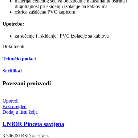
materijal čeličnog sečiva obezbeđuje maksimalnu oštrinu i
dugotrajnost pri skidanju izolacije na kablovima
oštrica zaštićena PVC kapicom
Upotreba:
za sečenje i „skidanje“ PVC izolacije sa kablova
Dokumenti
Tehnički podaci
Sertifikat
Povezani proizvodi
Uporedi
Brzi pregled
Dodaj u listu želja
UNIOR Pinceta savijena
3.306,00
RSD
sa PDVom