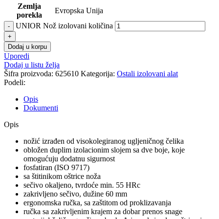
Zemlja
Evropska Unija
porekla
UNIOR Nož izolovani količina
Dodaj u korpu
Uporedi
Dodaj u listu želja
Šifra proizvoda:
625610
Kategorija:
Ostali izolovani alat
Podeli:
Opis
Dokumenti
Opis
nožić izrađen od visokolegiranog ugljeničnog čelika
obložen duplim izolacionim slojem sa dve boje, koje
omogućuju dodatnu sigurnost
fosfatiran (ISO 9717)
sa štitinikom oštrice noža
sečivo okaljeno, tvrdoće min. 55 HRc
zakrivljeno sečivo, dužine 60 mm
ergonomska ručka, sa zaštitom od proklizavanja
ručka sa zakrivljenim krajem za dobar prenos snage