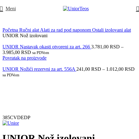
Meni
Početna
Ručni alat
Alati za rad pod naponom
Ostali izolovani alat
UNIOR Nož izolovani
UNIOR Nastavak okasti otvoreni za art. 266
3.781,00
RSD
–
3.985,00
RSD
sa PDVom
Povratak na proizvode
UNIOR Nožići rezervni za art. 556A
241,00
RSD
–
1.012,00
RSD
sa PDVom
385CVDEDP
UNIOR Nož izolovani