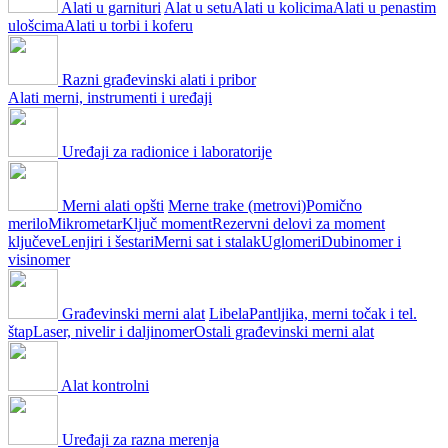
Alati u garnituri
Alat u setu
Alati u kolicima
Alati u penastim
ulošcima
Alati u torbi i koferu
Razni građevinski alati i pribor
Alati merni, instrumenti i uređaji
Uređaji za radionice i laboratorije
Merni alati opšti
Merne trake (metrovi)
Pomično
merilo
Mikrometar
Ključ moment
Rezervni delovi za moment
ključeve
Lenjiri i šestari
Merni sat i stalak
Uglomeri
Dubinomer i
visinomer
Građevinski merni alat
Libela
Pantljika, merni točak i tel.
štap
Laser, nivelir i daljinomer
Ostali građevinski merni alat
Alat kontrolni
Uređaji za razna merenja