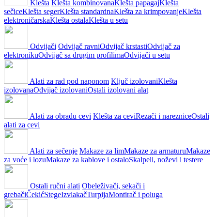
Klešta
Klešta kombinovana
Klešta papagaj
Klešta
sečice
Klešta seger
Klešta standardna
Klešta za krimpovanje
Klešta
elektroničarska
Klešta ostala
Klešta u setu
Odvijači
Odvijač ravni
Odvijač krstasti
Odvijač za
elektroniku
Odvijač sa drugim profilima
Odvijači u setu
Alati za rad pod naponom
Ključ izolovani
Klešta
izolovana
Odvijač izolovani
Ostali izolovani alat
Alati za obradu cevi
Klešta za cevi
Rezači i nareznice
Ostali
alati za cevi
Alati za sečenje
Makaze za lim
Makaze za armaturu
Makaze
za voće i lozu
Makaze za kablove i ostalo
Skalpeli, noževi i testere
Ostali ručni alati
Obeleživači, sekači i
grebači
Čekić
Stege
Izvlakač
Turpija
Montirač i poluga