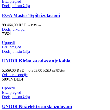
Brzi pregled
Dodaj u listu želja
EGA Master Tepih izolacioni
99.464,00
RSD
sa PDVom
Dodaj u korpu
73521
Uporedi
Brzi pregled
Dodaj u listu želja
UNIOR Klešta za odsecanje kabla
5.569,00
RSD
–
6.353,00
RSD
sa PDVom
Odaberite opcije
580/1VDEBI
Uporedi
Brzi pregled
Dodaj u listu želja
UNIOR Nož električarski izolovani