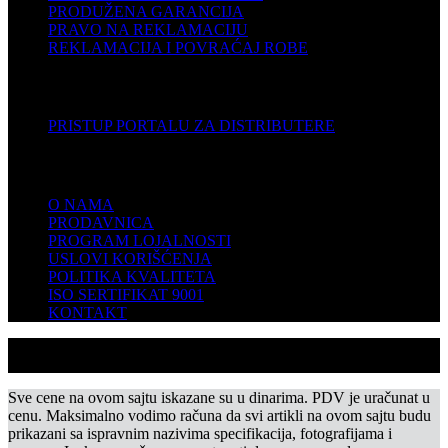
PRODUŽENA GARANCIJA
PRAVO NA REKLAMACIJU
REKLAMACIJA I POVRAĆAJ ROBE
DISTRIBUTERI
PRISTUP PORTALU ZA DISTRIBUTERE
KOMPANIJA
O NAMA
PRODAVNICA
PROGRAM LOJALNOSTI
USLOVI KORIŠĆENJA
POLITIKA KVALITETA
ISO SERTIFIKAT 9001
KONTAKT
Sve cene na ovom sajtu iskazane su u dinarima. PDV je uračunat u
cenu. Maksimalno vodimo računa da svi artikli na ovom sajtu budu
prikazani sa ispravnim nazivima specifikacija, fotografijama i