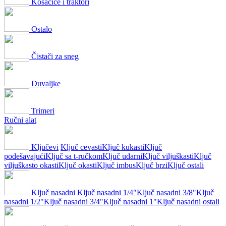
Kosačice i traktori
Ostalo
Čistači za sneg
Duvaljke
Trimeri
Ručni alat
Ključevi
Ključ cevasti
Ključ kukasti
Ključ
podešavajući
Ključ sa t-ručkom
Ključ udarni
Ključ viljuškasti
Ključ
viljuškasto okasti
Ključ okasti
Ključ imbus
Ključ brzi
Ključ ostali
Ključ nasadni
Ključ nasadni 1/4"
Ključ nasadni 3/8"
Ključ
nasadni 1/2"
Ključ nasadni 3/4"
Ključ nasadni 1"
Ključ nasadni ostali