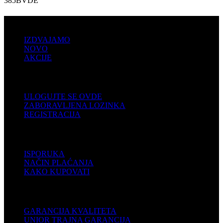
385BVDE
PRODAJA
IZDVAJAMO
NOVO
AKCIJE
KORISNIČKI NALOG
ULOGUJTE SE OVDE
ZABORAVLJENA LOZINKA
REGISTRACIJA
POMOĆ
ISPORUKA
NAČIN PLAĆANJA
KAKO KUPOVATI
PODRŠKA
GARANCIJA KVALITETA
UNIOR TRAJNA GARANCIJA