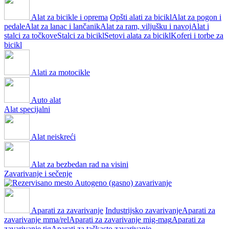
Alat za bicikle i oprema
Opšti alati za bicikl
Alat za pogon i
pedale
Alat za lanac i lančanik
Alat za ram, viljušku i navoj
Alat i
stalci za točkove
Stalci za bicikl
Setovi alata za bicikl
Koferi i torbe za
bicikl
Alati za motocikle
Auto alat
Alat specijalni
Alat neiskreći
Alat za bezbedan rad na visini
Zavarivanje i sečenje
Autogeno (gasno) zavarivanje
Aparati za zavarivanje
Industrijsko zavarivanje
Aparati za
zavarivanje mma/rel
Aparati za zavarivanje mig-mag
Aparati za
zavarivanje tig
Aparati za tačkasto zavarivanje