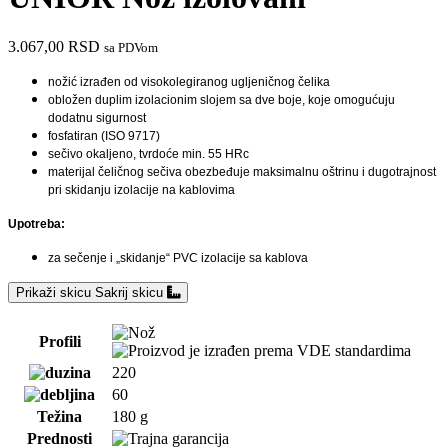
3.067,00
RSD
sa PDVom
nožić izrađen od visokolegiranog ugljeničnog čelika
obložen duplim izolacionim slojem sa dve boje, koje omogućuju
dodatnu sigurnost
fosfatiran (ISO 9717)
sečivo okaljeno, tvrdoće min. 55 HRc
materijal čeličnog sečiva obezbeđuje maksimalnu oštrinu i dugotrajnost
pri skidanju izolacije na kablovima
Upotreba:
za sečenje i „skidanje“ PVC izolacije sa kablova
Prikaži skicu
Sakrij skicu
Profili
220
60
Težina
180 g
Prednosti