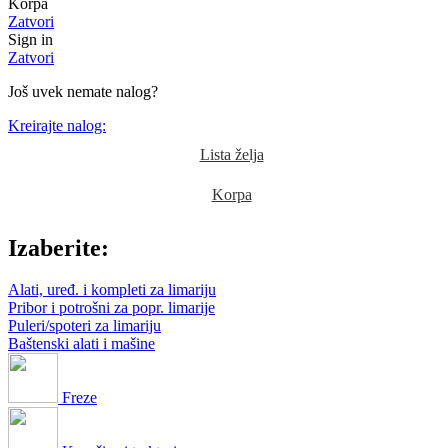
Korpa
Zatvori
Sign in
Zatvori
Još uvek nemate nalog?
Kreirajte nalog:
Lista želja
Korpa
Izaberite:
Alati, uređ. i kompleti za limariju
Pribor i potrošni za popr. limarije
Puleri/spoteri za limariju
Baštenski alati i mašine
Freze