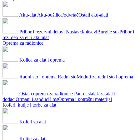
Aku-alat
Aku-bušilica/odvrtač
Ostali aku-alati
Pribor i rezervni delovi
Nastavci/bitsevi
Burgije sds
Pribor i
rez. deo za el. i aku alat
Oprema za radionice
Kolica za alat i oprema
Radni sto i oprema
Radni sto
Moduli za radni sto i oprema
Ostala oprema za radionice
Pano i stalak za alat i
dodaci
Ormani i sanduci
Lms
Oprema i potrošni materijal
Koferi, kutije i torbe za alat
Koferi za alat
Kutije za alat