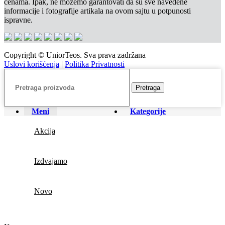
cenama. Ipak, ne možemo garantovati da su sve navedene
informacije i fotografije artikala na ovom sajtu u potpunosti
ispravne.
Copyright © UniorTeos. Sva prava zadržana
Uslovi korišćenja
|
Politika Privatnosti
Pretraga
Meni
Kategorije
Akcija
Izdvajamo
Novo