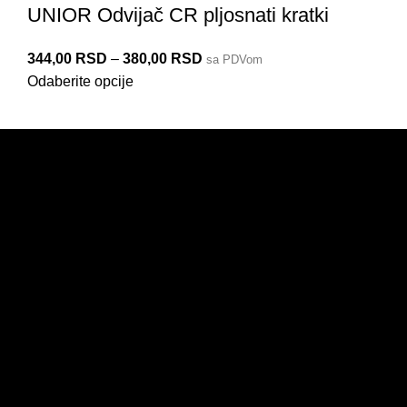
UNIOR Odvijač CR pljosnati kratki
344,00
RSD
–
380,00
RSD
600CR
605TBI
600TBI
627TBI
627CR
66551
66413
605NI
sa PDVom
Odaberite opcije
PRODAJA
IZDVAJAMO
NOVO
AKCIJE
KORISNIČKI NALOG