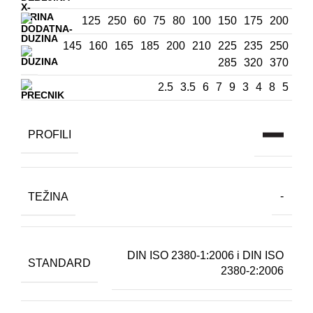
125
250
60
75
80
100
150
175
200
145
160
165
185
200
210
225
235
250
285
320
370
2.5
3.5
6
7
9
3
4
8
5
PROFILI
TEŽINA
-
DIN ISO 2380-1:2006 i DIN ISO
STANDARD
2380-2:2006