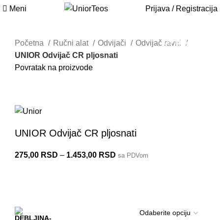
Meni
Prijava / Registracija
Do isteka zaliha
Do isteka zaliha
Do isteka zaliha
Do isteka zaliha
Do isteka zaliha
Početna
Ručni alat
Odvijači
Odvijač ravni
UNIOR Odvijač CR pljosnati
Povratak na proizvode
Do isteka zaliha
605CR
UNIOR Odvijač CR pljosnati
275,00
RSD
–
1.453,00
RSD
sa PDVom