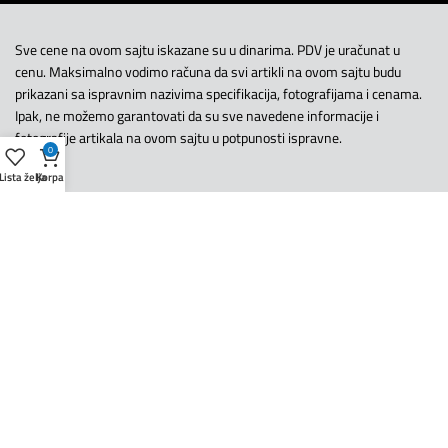
Sve cene na ovom sajtu iskazane su u dinarima. PDV je uračunat u
cenu. Maksimalno vodimo računa da svi artikli na ovom sajtu budu
prikazani sa ispravnim nazivima specifikacija, fotografijama i cenama.
Ipak, ne možemo garantovati da su sve navedene informacije i
fotografije artikala na ovom sajtu u potpunosti ispravne.
0
Lista želja
Korpa
Copyright © UniorTeos. Sva prava zadržana
Uslovi korišćenja
|
Politika Privatnosti