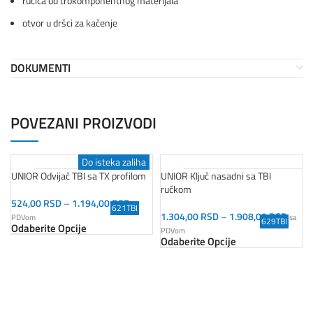
ručica od trokomponentnog materijala
otvor u dršci za kačenje
DOKUMENTI
POVEZANI PROIZVODI
Do isteka zaliha
UNIOR Odvijač TBI sa TX profilom
UNIOR Ključ nasadni sa TBI
ručkom
524,00
RSD
–
1.194,00
RSD
sa
621TBI
1.304,00
RSD
–
1.908,00
RSD
PDVom
sa
629TBI
Odaberite Opcije
PDVom
Odaberite Opcije