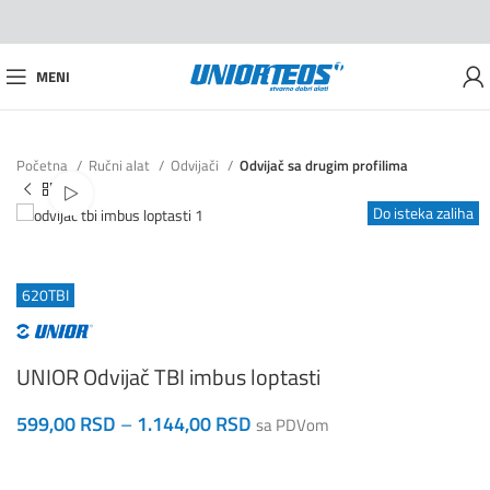
MENI
Početna
Ručni alat
Odvijači
Odvijač sa drugim profilima
Pogledaj video
Do isteka zaliha
620TBI
UNIOR Odvijač TBI imbus loptasti
599,00
RSD
–
1.144,00
RSD
sa PDVom