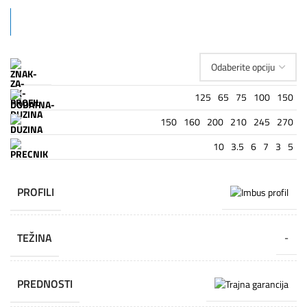
125
65
75
100
150
150
160
200
210
245
270
10
3.5
6
7
3
5
PROFILI
TEŽINA
-
PREDNOSTI