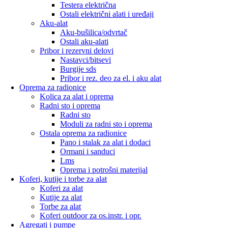
Testera električna
Ostali električni alati i uređaji
Aku-alat
Aku-bušilica/odvrtač
Ostali aku-alati
Pribor i rezervni delovi
Nastavci/bitsevi
Burgije sds
Pribor i rez. deo za el. i aku alat
Oprema za radionice
Kolica za alat i oprema
Radni sto i oprema
Radni sto
Moduli za radni sto i oprema
Ostala oprema za radionice
Pano i stalak za alat i dodaci
Ormani i sanduci
Lms
Oprema i potrošni materijal
Koferi, kutije i torbe za alat
Koferi za alat
Kutije za alat
Torbe za alat
Koferi outdoor za os.instr. i opr.
Agregati i pumpe