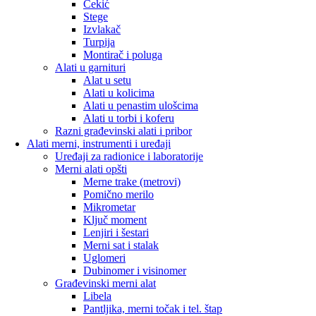
Čekić
Stege
Izvlakač
Turpija
Montirač i poluga
Alati u garnituri
Alat u setu
Alati u kolicima
Alati u penastim ulošcima
Alati u torbi i koferu
Razni građevinski alati i pribor
Alati merni, instrumenti i uređaji
Uređaji za radionice i laboratorije
Merni alati opšti
Merne trake (metrovi)
Pomično merilo
Mikrometar
Ključ moment
Lenjiri i šestari
Merni sat i stalak
Uglomeri
Dubinomer i visinomer
Građevinski merni alat
Libela
Pantljika, merni točak i tel. štap