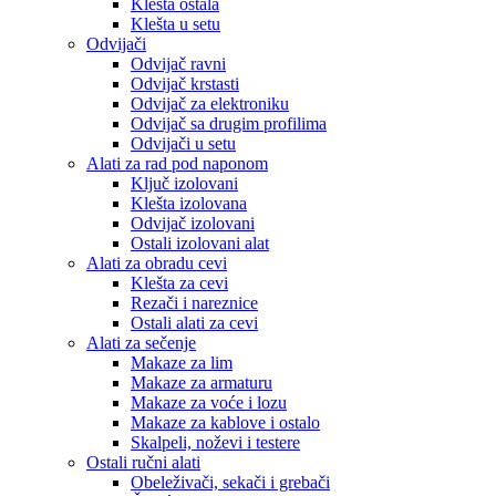
Klešta ostala
Klešta u setu
Odvijači
Odvijač ravni
Odvijač krstasti
Odvijač za elektroniku
Odvijač sa drugim profilima
Odvijači u setu
Alati za rad pod naponom
Ključ izolovani
Klešta izolovana
Odvijač izolovani
Ostali izolovani alat
Alati za obradu cevi
Klešta za cevi
Rezači i nareznice
Ostali alati za cevi
Alati za sečenje
Makaze za lim
Makaze za armaturu
Makaze za voće i lozu
Makaze za kablove i ostalo
Skalpeli, noževi i testere
Ostali ručni alati
Obeleživači, sekači i grebači