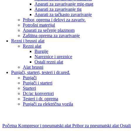
Aparati za zavarivanje mig-mag
Aparati za zavarivanje tig
Aparati za tačkasto zavarivanje
Pribor, oprema i delovi za zavariv.
Potrošni materijal
Aparati za sečenje plazmom
Zaštitna oprema za zavarivanje
Rezni i brusni alat
Rezni alat
Burgije
Nareznice i ureznice
Ostali rezni alat
Alat brusni
Punjači, starteri, testeri i dr.uređ.
Punjači
Punjači i starteri
Starteri
Dc/ac konvertori
Testeri i dr. oprema
Punjači za električna vozila
Početna
Kompresor i pneumatski alat
Pribor za pneumatski alat
Ostal