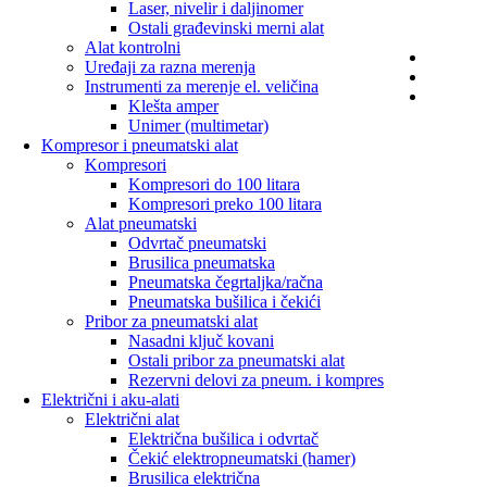
Laser, nivelir i daljinomer
Ostali građevinski merni alat
Alat kontrolni
AKCIJ
Uređaji za razna merenja
IZDVA
Instrumenti za merenje el. veličina
NOVO
Klešta amper
Unimer (multimetar)
Kompresor i pneumatski alat
Kompresori
Kompresori do 100 litara
Kompresori preko 100 litara
Alat pneumatski
Odvrtač pneumatski
Brusilica pneumatska
Pneumatska čegrtaljka/račna
Pneumatska bušilica i čekići
Pribor za pneumatski alat
Nasadni ključ kovani
Ostali pribor za pneumatski alat
Rezervni delovi za pneum. i kompres
Električni i aku-alati
Električni alat
Električna bušilica i odvrtač
Čekić elektropneumatski (hamer)
Brusilica električna