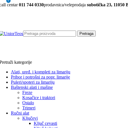
0
call centar
011 744 0330
prodavnica/veleprodaja
subotička 23, 11050 
Pretraga
Pretraži kategorije
Alati, uređ. i kompleti za limariju
Pribor i potrošni za popr. limarije
Puleri/spoteri za limariju
Baštenski alati i mašine
Freze
Kosačice i traktori
Ostalo
Trimeri
Ručni alat
Ključevi
Ključ cevasti