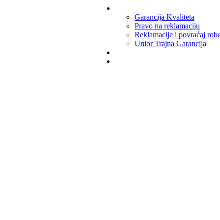
PODRŠKA
Garancija Kvaliteta
Pravo na reklamaciju
Reklamacije i povraćaj rob
Unior Trajna Garancija
KOMPANIJA
ZA DISTRIBUTERE