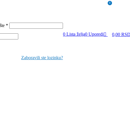
0
ošte
*
0
Lista želja
0
Uporedi
0,00
RS
Zaboravili ste lozinku?