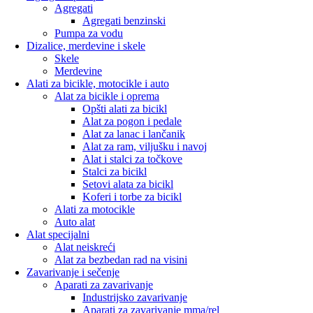
Agregati
Agregati benzinski
Pumpa za vodu
Dizalice, merdevine i skele
Skele
Merdevine
Alati za bicikle, motocikle i auto
Alat za bicikle i oprema
Opšti alati za bicikl
Alat za pogon i pedale
Alat za lanac i lančanik
Alat za ram, viljušku i navoj
Alat i stalci za točkove
Stalci za bicikl
Setovi alata za bicikl
Koferi i torbe za bicikl
Alati za motocikle
Auto alat
Alat specijalni
Alat neiskreći
Alat za bezbedan rad na visini
Zavarivanje i sečenje
Aparati za zavarivanje
Industrijsko zavarivanje
Aparati za zavarivanje mma/rel