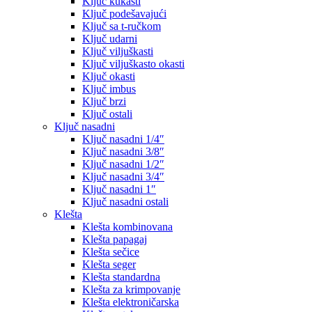
Ključ kukasti
Ključ podešavajući
Ključ sa t-ručkom
Ključ udarni
Ključ viljuškasti
Ključ viljuškasto okasti
Ključ okasti
Ključ imbus
Ključ brzi
Ključ ostali
Ključ nasadni
Ključ nasadni 1/4″
Ključ nasadni 3/8″
Ključ nasadni 1/2″
Ključ nasadni 3/4″
Ključ nasadni 1″
Ključ nasadni ostali
Klešta
Klešta kombinovana
Klešta papagaj
Klešta sečice
Klešta seger
Klešta standardna
Klešta za krimpovanje
Klešta elektroničarska