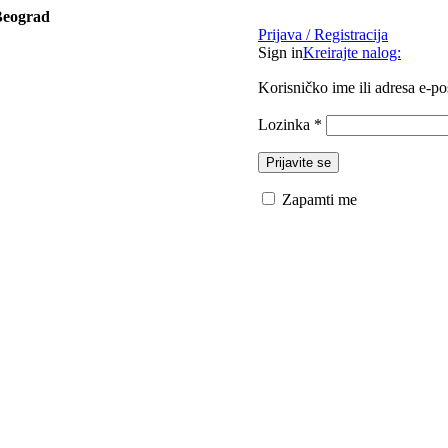
Beograd
Prijava / Registracija
Sign in
Kreirajte nalog:
Korisničko ime ili adresa e-p
Lozinka
*
Prijavite se
Zapamti me