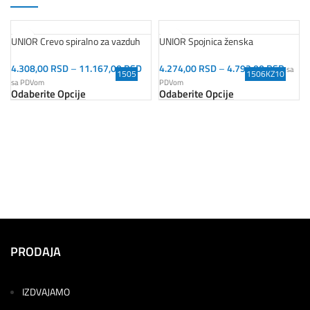
UNIOR Crevo spiralno za vazduh
UNIOR Spojnica ženska
4.308,00
RSD
–
11.167,00
RSD
4.274,00
RSD
–
4.793,00
RSD
sa
1505
1506KZ10
sa PDVom
PDVom
Odaberite Opcije
Odaberite Opcije
PRODAJA
IZDVAJAMO