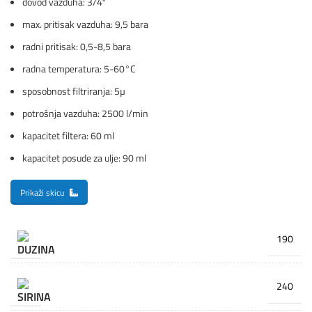
dovod vazduha: 3/4″
max. pritisak vazduha: 9,5 bara
radni pritisak: 0,5-8,5 bara
radna temperatura: 5-60°C
sposobnost filtriranja: 5µ
potrošnja vazduha: 2500 l/min
kapacitet filtera: 60 ml
kapacitet posude za ulje: 90 ml
Prikaži skicu
190
240