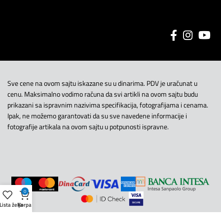
Sve cene na ovom sajtu iskazane su u dinarima. PDV je uračunat u
cenu. Maksimalno vodimo računa da svi artikli na ovom sajtu budu
prikazani sa ispravnim nazivima specifikacija, fotografijama i cenama.
Ipak, ne možemo garantovati da su sve navedene informacije i
fotografije artikala na ovom sajtu u potpunosti ispravne.
0
Lista želja
Korpa