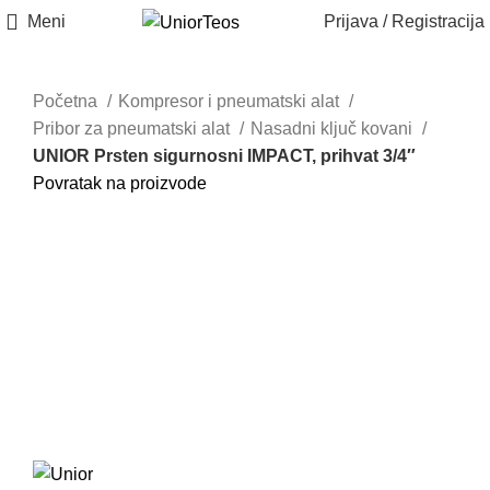
Meni
Prijava / Registracija
Do isteka zaliha
Do isteka zaliha
Do isteka zaliha
Do isteka zaliha
Do isteka zaliha
Akcija
Početna
Kompresor i pneumatski alat
Akcija
Pribor za pneumatski alat
Nasadni ključ kovani
UNIOR Prsten sigurnosni IMPACT, prihvat 3/4″
Povratak na proizvode
232.8/4