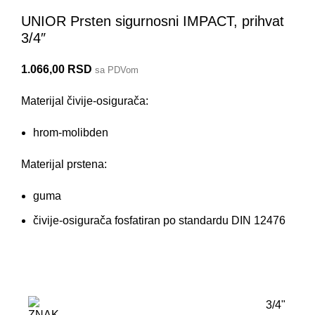
UNIOR Prsten sigurnosni IMPACT, prihvat
3/4″
1.066,00
RSD
sa PDVom
Materijal čivije-osigurača:
hrom-molibden
Materijal prstena:
guma
čivije-osigurača fosfatiran po standardu DIN 12476
3/4"