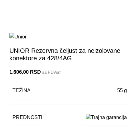
428.2/4AG
UNIOR Rezervna čeljust za neizolovane
konektore za 428/4AG
1.606,00
RSD
sa PDVom
TEŽINA
55 g
PREDNOSTI