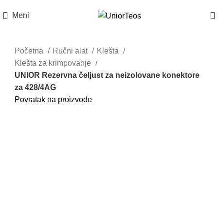
Meni
Do isteka zaliha
Početna
Ručni alat
Klešta
Klešta za krimpovanje
UNIOR Rezervna čeljust za neizolovane konektore
za 428/4AG
Povratak na proizvode