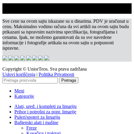
Sve cene na ovom sajtu iskazane su u dinarima. PDV je uračunat u
cenu. Maksimalno vodimo računa da svi artikli na ovom sajtu budu
prikazani sa ispravnim nazivima specifikacija, fotografijama i
cenama. Ipak, ne možemo garantovati da su sve navedene
informacije i fotografije artikala na ovom sajtu u potpunosti
ispravne.
Copyright © UniorTeos. Sva prava zadržana
Uslovi korišćenja
|
Politika Privatnosti
Pretraga
Meni
Kategorije
Alati, uređ. i kompleti za limariju
Pribor i potrošni za popr. limarije
Puleri/spoteri za limariju
Baštenski alati i mašine
Freze
Kosačice i traktori