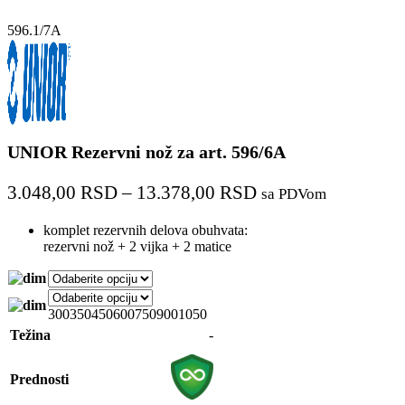
596.1/7A
UNIOR Rezervni nož za art. 596/6A
3.048,00
RSD
–
13.378,00
RSD
sa PDVom
komplet rezervnih delova obuhvata:
rezervni nož + 2 vijka + 2 matice
300
350
450
600
750
900
1050
-
Težina
Prednosti