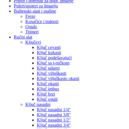
Pribor i potrošni za popr. limarije
Puleri/spoteri za limariju
Baštenski alati i mašine
Freze
Kosačice i traktori
Ostalo
Trimeri
Ručni alat
Ključevi
Ključ cevasti
Ključ kukasti
Ključ podešavajući
Ključ sa t-ručkom
Ključ udarni
Ključ viljuškasti
Ključ viljuškasto okasti
Ključ okasti
Ključ imbus
Ključ brzi
Ključ ostali
Ključ nasadni
Ključ nasadni 1/4″
Ključ nasadni 3/8″
Ključ nasadni 1/2″
Ključ nasadni 3/4″