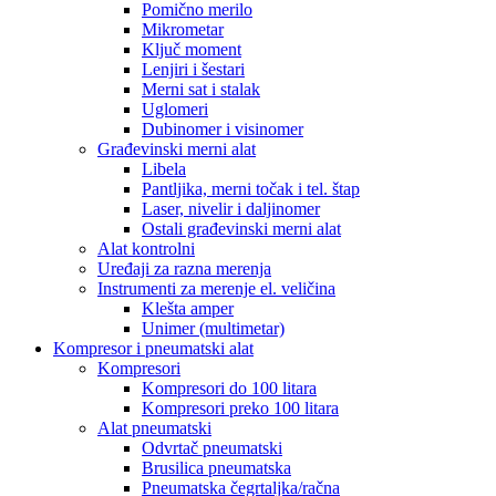
Pomično merilo
Mikrometar
Ključ moment
Lenjiri i šestari
Merni sat i stalak
Uglomeri
Dubinomer i visinomer
Građevinski merni alat
Libela
Pantljika, merni točak i tel. štap
Laser, nivelir i daljinomer
Ostali građevinski merni alat
Alat kontrolni
Uređaji za razna merenja
Instrumenti za merenje el. veličina
Klešta amper
Unimer (multimetar)
Kompresor i pneumatski alat
Kompresori
Kompresori do 100 litara
Kompresori preko 100 litara
Alat pneumatski
Odvrtač pneumatski
Brusilica pneumatska
Pneumatska čegrtaljka/račna