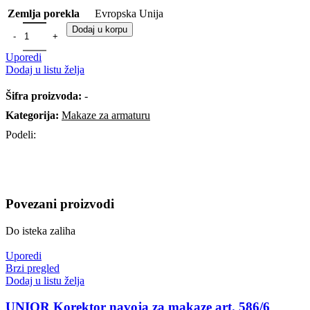
Evropska Unija
Zemlja porekla
Dodaj u korpu
Uporedi
Dodaj u listu želja
Šifra proizvoda:
-
Kategorija:
Makaze za armaturu
Podeli:
Povezani proizvodi
Do isteka zaliha
Uporedi
Brzi pregled
Dodaj u listu želja
UNIOR Korektor navoja za makaze art. 586/6