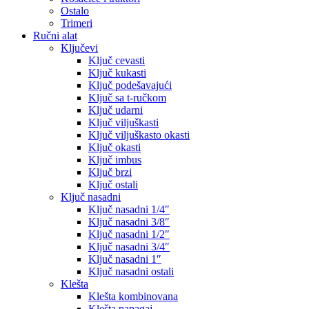
Ostalo
Trimeri
Ručni alat
Ključevi
Ključ cevasti
Ključ kukasti
Ključ podešavajući
Ključ sa t-ručkom
Ključ udarni
Ključ viljuškasti
Ključ viljuškasto okasti
Ključ okasti
Ključ imbus
Ključ brzi
Ključ ostali
Ključ nasadni
Ključ nasadni 1/4″
Ključ nasadni 3/8″
Ključ nasadni 1/2″
Ključ nasadni 3/4″
Ključ nasadni 1″
Ključ nasadni ostali
Klešta
Klešta kombinovana
Klešta papagaj