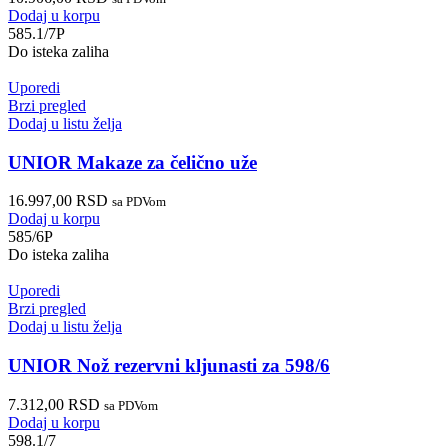
Dodaj u korpu
585.1/7P
Do isteka zaliha
Uporedi
Brzi pregled
Dodaj u listu želja
UNIOR Makaze za čelično uže
16.997,00
RSD
sa PDVom
Dodaj u korpu
585/6P
Do isteka zaliha
Uporedi
Brzi pregled
Dodaj u listu želja
UNIOR Nož rezervni kljunasti za 598/6
7.312,00
RSD
sa PDVom
Dodaj u korpu
598.1/7