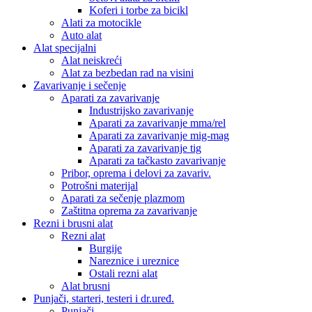
Koferi i torbe za bicikl
Alati za motocikle
Auto alat
Alat specijalni
Alat neiskreći
Alat za bezbedan rad na visini
Zavarivanje i sečenje
Aparati za zavarivanje
Industrijsko zavarivanje
Aparati za zavarivanje mma/rel
Aparati za zavarivanje mig-mag
Aparati za zavarivanje tig
Aparati za tačkasto zavarivanje
Pribor, oprema i delovi za zavariv.
Potrošni materijal
Aparati za sečenje plazmom
Zaštitna oprema za zavarivanje
Rezni i brusni alat
Rezni alat
Burgije
Nareznice i ureznice
Ostali rezni alat
Alat brusni
Punjači, starteri, testeri i dr.uređ.
Punjači