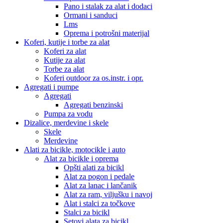
Pano i stalak za alat i dodaci
Ormani i sanduci
Lms
Oprema i potrošni materijal
Koferi, kutije i torbe za alat
Koferi za alat
Kutije za alat
Torbe za alat
Koferi outdoor za os.instr. i opr.
Agregati i pumpe
Agregati
Agregati benzinski
Pumpa za vodu
Dizalice, merdevine i skele
Skele
Merdevine
Alati za bicikle, motocikle i auto
Alat za bicikle i oprema
Opšti alati za bicikl
Alat za pogon i pedale
Alat za lanac i lančanik
Alat za ram, viljušku i navoj
Alat i stalci za točkove
Stalci za bicikl
Setovi alata za bicikl