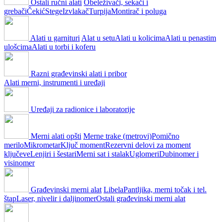
Ostali ručni alati
Obeleživači, sekači i
grebači
Čekić
Stege
Izvlakač
Turpija
Montirač i poluga
Alati u garnituri
Alat u setu
Alati u kolicima
Alati u penastim
ulošcima
Alati u torbi i koferu
Razni građevinski alati i pribor
Alati merni, instrumenti i uređaji
Uređaji za radionice i laboratorije
Merni alati opšti
Merne trake (metrovi)
Pomično
merilo
Mikrometar
Ključ moment
Rezervni delovi za moment
ključeve
Lenjiri i šestari
Merni sat i stalak
Uglomeri
Dubinomer i
visinomer
Građevinski merni alat
Libela
Pantljika, merni točak i tel.
štap
Laser, nivelir i daljinomer
Ostali građevinski merni alat