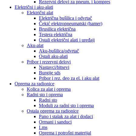
Rezervni delovi za pneum. i kompres
Električni i aku-alati
Električni alat
Električna bušilica i odvrtač
Čekić elektropneumatski (hamer)
Brusilica električna
Testera električna
Ostali električni alati i uređaji
Aku-alat
Aku-bušilica/odvrtač
Ostali aku-alati
Pribor i rezervni delovi
Nastavci/bitsevi
Burgije sds
Pribor i rez. deo za el. i aku alat
Oprema za radionice
Kolica za alat i oprema
Radni sto i oprema
Radni sto
Moduli za radni sto i oprema
Ostala oprema za radionice
Pano i stalak za alat i dodaci
Ormani i sanduci
Lms
Oprema i potrošni materijal