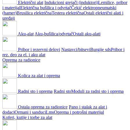
Električni alat
Indukcioni grejači (induktori)
Lemilice, pribor
i materijal
Električna bušilica i odvrtač
Čekić elektropneumatski
(hamer)
Brusilica električna
Testera električna
Ostali električni alati i
uređaji
Aku-alat
Aku-bušilica/odvrtač
Ostali aku-alati
Pribor i rezervni delovi
Nastavci/bitsevi
Burgije sds
Pribor i
rez. deo za el. i aku alat
Oprema za radionice
Kolica za alat i oprema
Radni sto i oprema
Radni sto
Moduli za radni sto i oprema
Ostala oprema za radionice
Pano i stalak za alat i
dodaci
Ormani i sanduci
Lms
Oprema i potrošni materijal
Koferi, kutije i torbe za alat