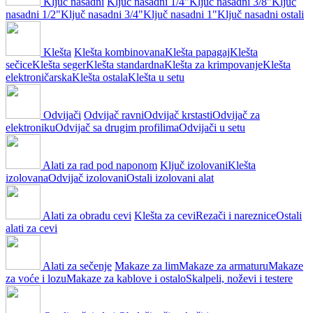
Ključ nasadni
Ključ nasadni 1/4"
Ključ nasadni 3/8"
Ključ
nasadni 1/2"
Ključ nasadni 3/4"
Ključ nasadni 1"
Ključ nasadni ostali
Klešta
Klešta kombinovana
Klešta papagaj
Klešta
sečice
Klešta seger
Klešta standardna
Klešta za krimpovanje
Klešta
elektroničarska
Klešta ostala
Klešta u setu
Odvijači
Odvijač ravni
Odvijač krstasti
Odvijač za
elektroniku
Odvijač sa drugim profilima
Odvijači u setu
Alati za rad pod naponom
Ključ izolovani
Klešta
izolovana
Odvijač izolovani
Ostali izolovani alat
Alati za obradu cevi
Klešta za cevi
Rezači i nareznice
Ostali
alati za cevi
Alati za sečenje
Makaze za lim
Makaze za armaturu
Makaze
za voće i lozu
Makaze za kablove i ostalo
Skalpeli, noževi i testere