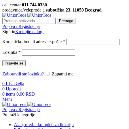
call centar
011 744 0330
prodavnica/veleprodaja
subotička 23, 11050 Beograd
Pretraga
Prijava / Registracija
Sign in
Kreirajte nalog:
Korisničko ime ili adresa e-pošte
*
Lozinka
*
Prijavite se
Zaboravili ste lozinku?
Zapamti me
0
Lista želja
0
Uporedi
0
items
0,00
RSD
Meni
Prijava / Registracija
Pretraži kategorije
Alati, uređ. i kompleti za limariju