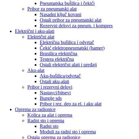
Pneumatska bušilica i čekići
Pribor za pneumatski alat
Nasadni ključ kovani
Ostali pribor za pneumatski alat
Rezervni delovi za pneum. i kompres
Električni i aku-alati
Električni alat
Električna bušilica i odvrtač
Čekić elektropneumatski (hamer)
Brusilica električna
Testera električna
Ostali električni alati i uređaji
Aku-alat
Aku-bušilica/odvrtač
Ostali aku-alati
Pribor i rezervni delovi
Nastavci/bitsevi
Burgije sds
Pribor i rez. deo za el. i aku alat
Oprema za radionice
Kolica za alat i oprema
Radni sto i oprema
Radni sto
Moduli za radni sto i oprema
Ostala oprema za radionice