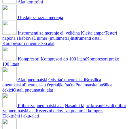
Alat kontrolni
Uređaji za razna merenja
Instrumenti za merenje el. veličina
Klešta amper
Testeri
napona i kablova
Unimer (multimetar)
Instrumenti ostali
Kompresor i pneumatski alat
Kompresori
Kompresori do 100 litara
Kompresori preko
100 litara
Alat pneumatski
Odvrtač pneumatski
Brusilica
pneumatska
Pneumatska čegrtaljka/račna
Pneumatska bušilica i
čekići
Ostali pneumatski alat
Pribor za pneumatski alat
Nasadni ključ kovani
Ostali pribor
za pneumatski alat
Rezervni delovi za pneum. i kompres
Električni i aku-alati