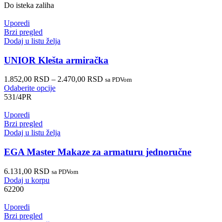
Do isteka zaliha
Uporedi
Brzi pregled
Dodaj u listu želja
UNIOR Klešta armiračka
1.852,00
RSD
–
2.470,00
RSD
sa PDVom
Odaberite opcije
531/4PR
Uporedi
Brzi pregled
Dodaj u listu želja
EGA Master Makaze za armaturu jednoručne
6.131,00
RSD
sa PDVom
Dodaj u korpu
62200
Uporedi
Brzi pregled