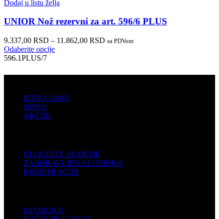
Dodaj u listu želja
UNIOR Nož rezervni za art. 596/6 PLUS
9.337,00
RSD
–
11.862,00
RSD
sa PDVom
Odaberite opcije
596.1PLUS/7
PRODAJA
IZDVAJAMO
NOVO
AKCIJE
KORISNIČKI NALOG
ULOGUJTE SE OVDE
ZABORAVLJENA LOZINKA
REGISTRACIJA
POMOĆ
ISPORUKA