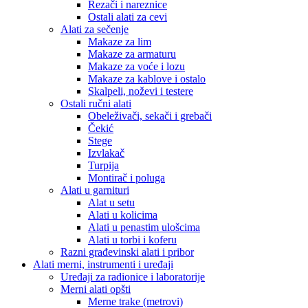
Rezači i nareznice
Ostali alati za cevi
Alati za sečenje
Makaze za lim
Makaze za armaturu
Makaze za voće i lozu
Makaze za kablove i ostalo
Skalpeli, noževi i testere
Ostali ručni alati
Obeleživači, sekači i grebači
Čekić
Stege
Izvlakač
Turpija
Montirač i poluga
Alati u garnituri
Alat u setu
Alati u kolicima
Alati u penastim ulošcima
Alati u torbi i koferu
Razni građevinski alati i pribor
Alati merni, instrumenti i uređaji
Uređaji za radionice i laboratorije
Merni alati opšti
Merne trake (metrovi)