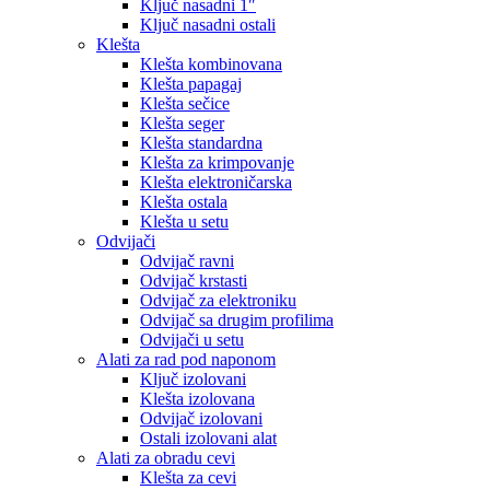
Ključ nasadni 1″
Ključ nasadni ostali
Klešta
Klešta kombinovana
Klešta papagaj
Klešta sečice
Klešta seger
Klešta standardna
Klešta za krimpovanje
Klešta elektroničarska
Klešta ostala
Klešta u setu
Odvijači
Odvijač ravni
Odvijač krstasti
Odvijač za elektroniku
Odvijač sa drugim profilima
Odvijači u setu
Alati za rad pod naponom
Ključ izolovani
Klešta izolovana
Odvijač izolovani
Ostali izolovani alat
Alati za obradu cevi
Klešta za cevi