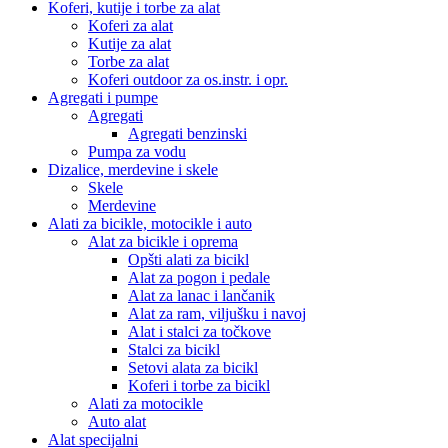
Koferi, kutije i torbe za alat
Koferi za alat
Kutije za alat
Torbe za alat
Koferi outdoor za os.instr. i opr.
Agregati i pumpe
Agregati
Agregati benzinski
Pumpa za vodu
Dizalice, merdevine i skele
Skele
Merdevine
Alati za bicikle, motocikle i auto
Alat za bicikle i oprema
Opšti alati za bicikl
Alat za pogon i pedale
Alat za lanac i lančanik
Alat za ram, viljušku i navoj
Alat i stalci za točkove
Stalci za bicikl
Setovi alata za bicikl
Koferi i torbe za bicikl
Alati za motocikle
Auto alat
Alat specijalni