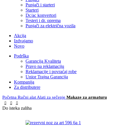
Punjači i starteri
Starteri
Dc/ac konvertori
Testeri i dr. oprema
Punjači za električna vozila
Akcija
Izdvajamo
Novo
Podrška
Garancija Kvaliteta
Pravo na reklamaciju
Reklamacije i povraćaj robe
Unior Trajna Garancija
Kompanija
Za distributere
Početna
Ručni alat
Alati za sečenje
Makaze za armaturu
Do isteka zaliha