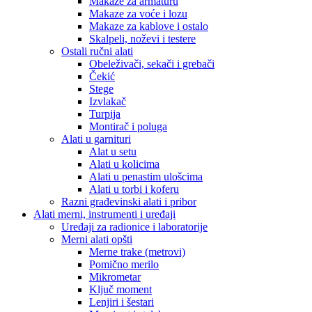
Makaze za armaturu
Makaze za voće i lozu
Makaze za kablove i ostalo
Skalpeli, noževi i testere
Ostali ručni alati
Obeleživači, sekači i grebači
Čekić
Stege
Izvlakač
Turpija
Montirač i poluga
Alati u garnituri
Alat u setu
Alati u kolicima
Alati u penastim ulošcima
Alati u torbi i koferu
Razni građevinski alati i pribor
Alati merni, instrumenti i uređaji
Uređaji za radionice i laboratorije
Merni alati opšti
Merne trake (metrovi)
Pomično merilo
Mikrometar
Ključ moment
Lenjiri i šestari