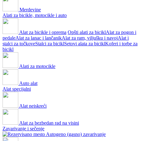
Merdevine
Alati za bicikle, motocikle i auto
Alat za bicikle i oprema
Opšti alati za bicikl
Alat za pogon i
pedale
Alat za lanac i lančanik
Alat za ram, viljušku i navoj
Alat i
stalci za točkove
Stalci za bicikl
Setovi alata za bicikl
Koferi i torbe za
bicikl
Alati za motocikle
Auto alat
Alat specijalni
Alat neiskreći
Alat za bezbedan rad na visini
Zavarivanje i sečenje
Autogeno (gasno) zavarivanje