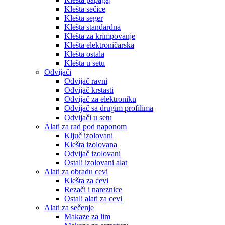
Klešta sečice
Klešta seger
Klešta standardna
Klešta za krimpovanje
Klešta elektroničarska
Klešta ostala
Klešta u setu
Odvijači
Odvijač ravni
Odvijač krstasti
Odvijač za elektroniku
Odvijač sa drugim profilima
Odvijači u setu
Alati za rad pod naponom
Ključ izolovani
Klešta izolovana
Odvijač izolovani
Ostali izolovani alat
Alati za obradu cevi
Klešta za cevi
Rezači i nareznice
Ostali alati za cevi
Alati za sečenje
Makaze za lim