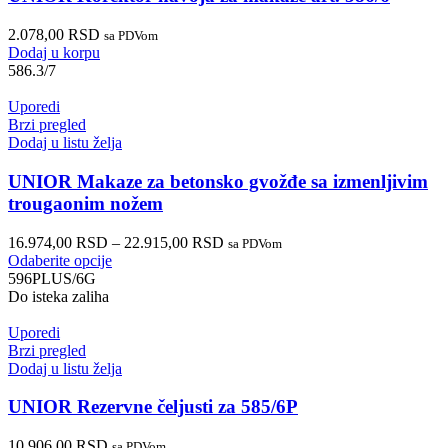
2.078,00
RSD
sa PDVom
Dodaj u korpu
586.3/7
Uporedi
Brzi pregled
Dodaj u listu želja
UNIOR Makaze za betonsko gvožđe sa izmenljivim
trougaonim nožem
16.974,00
RSD
–
22.915,00
RSD
sa PDVom
Odaberite opcije
596PLUS/6G
Do isteka zaliha
Uporedi
Brzi pregled
Dodaj u listu želja
UNIOR Rezervne čeljusti za 585/6P
10.906,00
RSD
sa PDVom