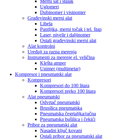
Merni sat i stalak
Uglomeri
Dubinomer i visinomer
Građevinski merni alat
Libela
Pantljika, merni točak i tel. štap
Laser, nivelir i daljinomer
Ostali građevinski merni alat
Alat kontrolni
Uređaji za razna merenja
Instrumenti za merenje el. veličina
Klešta amper
Unimer (multimetar)
Kompresor i pneumatski alat
Kompresori
Kompresori do 100 litara
Kompresori preko 100 litara
Alat pneumatski
Odvrtač pneumatski
Brusilica pneumatska
Pneumatska čegrtaljka/račna
Pneumatska bušilica i čekići
Pribor za pneumatski alat
Nasadni ključ kovani
Ostali pribor za pneumatski alat