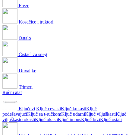
Freze
Kosačice i traktori
Ostalo
Čistači za sneg
Duvaljke
Trimeri
Ručni alat
Ključevi
Ključ cevasti
Ključ kukasti
Ključ
podešavajući
Ključ sa t-ručkom
Ključ udarni
Ključ viljuškasti
Ključ
viljuškasto okasti
Ključ okasti
Ključ imbus
Ključ brzi
Ključ ostali