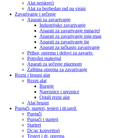
Alat neiskreći
Alat za bezbedan rad na visini
Zavarivanje i sečenje
Aparati za zavarivanje
Industrijsko zavarivanje
Aparati za zavarivanje mma/rel
Aparati za zavarivanje mig-mag
Aparati za zavarivanje tig
Aparati za tačkasto zavarivanje
Pribor, oprema i delovi za zavariv.
Potrošni materijal
Aparati za sečenje plazmom
Zaštitna oprema za zavarivanje
Rezni i brusni alat
Rezni alat
Burgije
Nareznice i ureznice
Ostali rezni alat
Alat brusni
Punjači, starteri, testeri i dr.uređ.
Punjači
Punjači i starteri
Starteri
Dc/ac konvertori
Testeri i dr. oprema