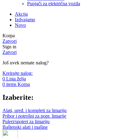
Punjači za električna vozila
Akcija
Izdvajamo
Novo
Korpa
Zatvori
Sign in
Zatvori
Još uvek nemate nalog?
Kreirajte nalog:
0
Lista želja
0
items
Korpa
Izaberite:
Alati, uređ. i kompleti za limariju
Pribor i potrošni za popr. limarije
Puleri/spoteri za limariju
Baštenski alati i mašine