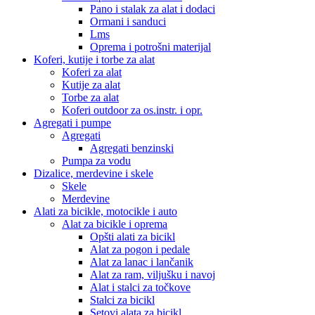
Pano i stalak za alat i dodaci
Ormani i sanduci
Lms
Oprema i potrošni materijal
Koferi, kutije i torbe za alat
Koferi za alat
Kutije za alat
Torbe za alat
Koferi outdoor za os.instr. i opr.
Agregati i pumpe
Agregati
Agregati benzinski
Pumpa za vodu
Dizalice, merdevine i skele
Skele
Merdevine
Alati za bicikle, motocikle i auto
Alat za bicikle i oprema
Opšti alati za bicikl
Alat za pogon i pedale
Alat za lanac i lančanik
Alat za ram, viljušku i navoj
Alat i stalci za točkove
Stalci za bicikl
Setovi alata za bicikl