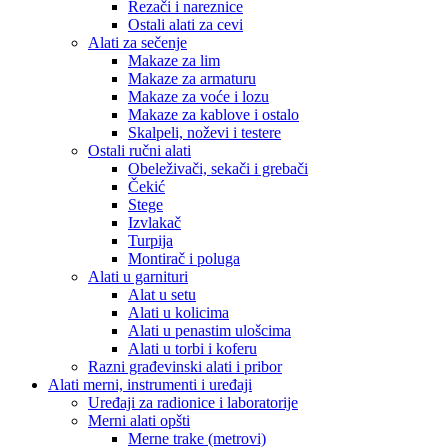
Rezači i nareznice
Ostali alati za cevi
Alati za sečenje
Makaze za lim
Makaze za armaturu
Makaze za voće i lozu
Makaze za kablove i ostalo
Skalpeli, noževi i testere
Ostali ručni alati
Obeleživači, sekači i grebači
Čekić
Stege
Izvlakač
Turpija
Montirač i poluga
Alati u garnituri
Alat u setu
Alati u kolicima
Alati u penastim ulošcima
Alati u torbi i koferu
Razni građevinski alati i pribor
Alati merni, instrumenti i uređaji
Uređaji za radionice i laboratorije
Merni alati opšti
Merne trake (metrovi)