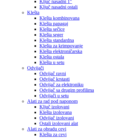
Ključ nasadni 1″
Ključ nasadni ostali
Klešta
Klešta kombinovana
Klešta papagaj
Klešta sečice
Klešta seger
Klešta standardna
Klešta za krimpovanje
Klešta elektroničarska
Klešta ostala
Klešta u setu
Odvijači
Odvijač ravni
Odvijač krstasti
Odvijač za elektroniku
Odvijač sa drugim profilima
Odvijači u setu
Alati za rad pod naponom
Ključ izolovani
Klešta izolovana
Odvijač izolovani
Ostali izolovani alat
Alati za obradu cevi
Klešta za cevi