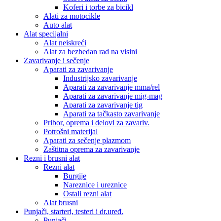
Koferi i torbe za bicikl
Alati za motocikle
Auto alat
Alat specijalni
Alat neiskreći
Alat za bezbedan rad na visini
Zavarivanje i sečenje
Aparati za zavarivanje
Industrijsko zavarivanje
Aparati za zavarivanje mma/rel
Aparati za zavarivanje mig-mag
Aparati za zavarivanje tig
Aparati za tačkasto zavarivanje
Pribor, oprema i delovi za zavariv.
Potrošni materijal
Aparati za sečenje plazmom
Zaštitna oprema za zavarivanje
Rezni i brusni alat
Rezni alat
Burgije
Nareznice i ureznice
Ostali rezni alat
Alat brusni
Punjači, starteri, testeri i dr.uređ.
Punjači