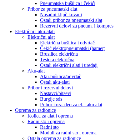
Pneumatska bušilica i čekići
Pribor za pneumatski alat
Nasadni ključ kovani
Ostali pribor za pneumatski alat
Rezervni delovi za pneum. i kompres
Električni i aku-alati
Električni alat
Električna bušilica i odvrtač
Čekić elektropneumatski (hamer)
Brusilica električna
Testera električna
Ostali električni alati i uređaji
Aku-alat
Aku-bušilica/odvrtač
Ostali aku-alati
Pribor i rezervni delovi
Nastavci/bitsevi
Burgije sds
Pribor i rez. deo za el. i aku alat
Oprema za radionice
Kolica za alat i oprema
Radni sto i oprema
Radni sto
Moduli za radni sto i oprema
Ostala oprema za radionice