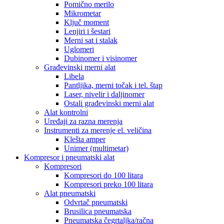
Pomično merilo
Mikrometar
Ključ moment
Lenjiri i šestari
Merni sat i stalak
Uglomeri
Dubinomer i visinomer
Građevinski merni alat
Libela
Pantljika, merni točak i tel. štap
Laser, nivelir i daljinomer
Ostali građevinski merni alat
Alat kontrolni
Uređaji za razna merenja
Instrumenti za merenje el. veličina
Klešta amper
Unimer (multimetar)
Kompresor i pneumatski alat
Kompresori
Kompresori do 100 litara
Kompresori preko 100 litara
Alat pneumatski
Odvrtač pneumatski
Brusilica pneumatska
Pneumatska čegrtaljka/račna