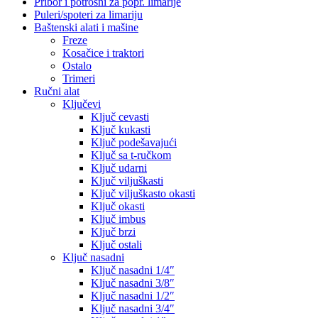
Pribor i potrošni za popr. limarije
Puleri/spoteri za limariju
Baštenski alati i mašine
Freze
Kosačice i traktori
Ostalo
Trimeri
Ručni alat
Ključevi
Ključ cevasti
Ključ kukasti
Ključ podešavajući
Ključ sa t-ručkom
Ključ udarni
Ključ viljuškasti
Ključ viljuškasto okasti
Ključ okasti
Ključ imbus
Ključ brzi
Ključ ostali
Ključ nasadni
Ključ nasadni 1/4″
Ključ nasadni 3/8″
Ključ nasadni 1/2″
Ključ nasadni 3/4″