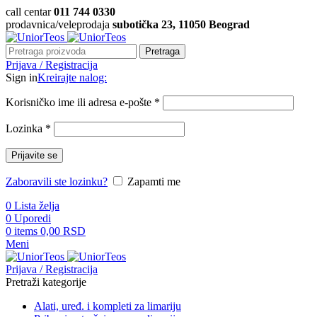
call centar
011 744 0330
prodavnica/veleprodaja
subotička 23, 11050 Beograd
Pretraga
Prijava / Registracija
Sign in
Kreirajte nalog:
Korisničko ime ili adresa e-pošte
*
Lozinka
*
Prijavite se
Zaboravili ste lozinku?
Zapamti me
0
Lista želja
0
Uporedi
0
items
0,00
RSD
Meni
Prijava / Registracija
Pretraži kategorije
Alati, uređ. i kompleti za limariju