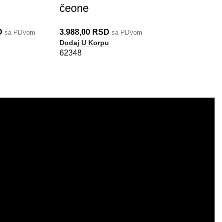
čeone
D
3.988,00
RSD
sa PDVom
sa PDVom
Dodaj U Korpu
62348