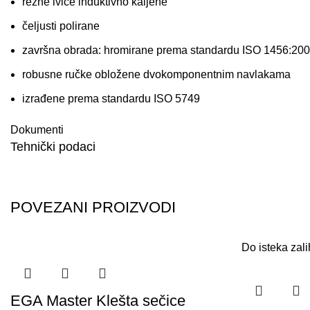
rezne ivice induktivno kaljene
čeljusti polirane
završna obrada: hromirane prema standardu ISO 1456:20
robusne ručke obložene dvokomponentnim navlakama
izrađene prema standardu ISO 5749
Dokumenti
Tehnički podaci
POVEZANI PROIZVODI
Do isteka zal
EGA Master Klešta sečice