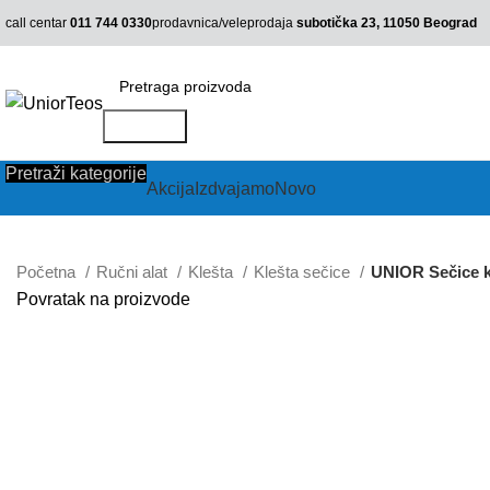
call centar
011 744 0330
prodavnica/veleprodaja
subotička 23, 11050 Beograd
Pretraga
Pretraži kategorije
Akcija
Izdvajamo
Novo
Početna
Ručni alat
Klešta
Klešta sečice
UNIOR Sečice 
Povratak na proizvode