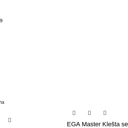
09
iha
EGA Master Klešta se