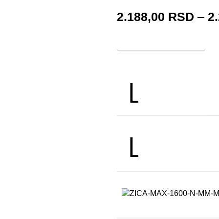
2.188,00
RSD
–
2
Prikaži skicu
Sakrij skicu