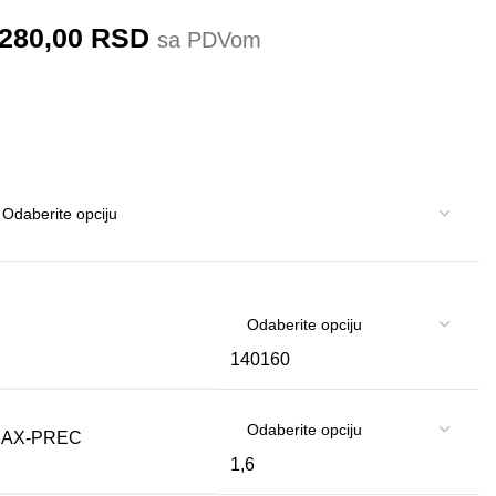
.280,00
RSD
sa PDVom
140
160
1,6