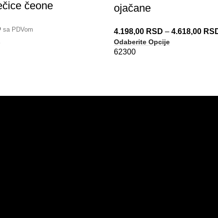
čice čeone
ojačane
D
sa PDVom
4.198,00
RSD
–
4.618,00
RS
u
Odaberite Opcije
62300