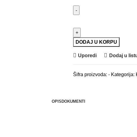
UNIOR Sečice kose količina
DODAJ U KORPU
Uporedi
Dodaj u listu
Šifra proizvoda:
-
Kategorija:
OPIS
DOKUMENTI