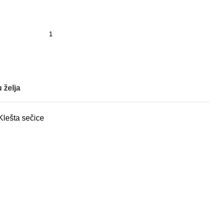
 želja
Klešta sečice