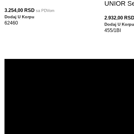
UNIOR Se
3.254,00
RSD
sa PDVom
Dodaj U Korpu
2.932,00
RS
62460
Dodaj U Korp
455/1BI
PRODAJA
IZDVAJAMO
NOVO
AKCIJE
KORISNIČKI NALOG
ULOGUJTE SE OVDE