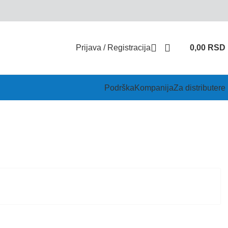
Prijava / Registracija
0,00
RSD
Podrška
Kompanija
Za distributere