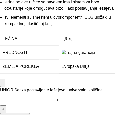
jedna od dve ručice sa navojem ima i sistem za brzo
otpuštanje koje omogućava brzo i lako postavljanje ležajeva.
svi elementi su smešteni u dvokomponentni SOS uložak, u
kompaktnoj plastičnoj kutiji
TEŽINA
1,9 kg
PREDNOSTI
ZEMLJA POREKLA
Evropska Unija
UNIOR Set za postavljanje ležajeva, univerzalni količina