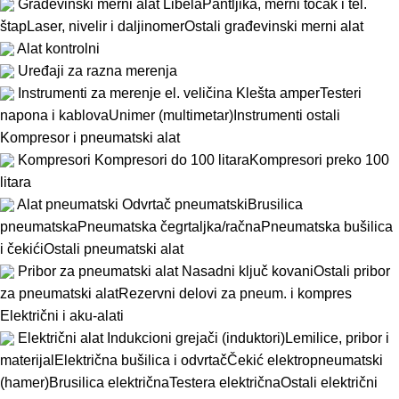
Građevinski merni alat
Libela
Pantljika, merni točak i tel.
štap
Laser, nivelir i daljinomer
Ostali građevinski merni alat
Alat kontrolni
Uređaji za razna merenja
Instrumenti za merenje el. veličina
Klešta amper
Testeri
napona i kablova
Unimer (multimetar)
Instrumenti ostali
Kompresor i pneumatski alat
Kompresori
Kompresori do 100 litara
Kompresori preko 100
litara
Alat pneumatski
Odvrtač pneumatski
Brusilica
pneumatska
Pneumatska čegrtaljka/račna
Pneumatska bušilica
i čekići
Ostali pneumatski alat
Pribor za pneumatski alat
Nasadni ključ kovani
Ostali pribor
za pneumatski alat
Rezervni delovi za pneum. i kompres
Električni i aku-alati
Električni alat
Indukcioni grejači (induktori)
Lemilice, pribor i
materijal
Električna bušilica i odvrtač
Čekić elektropneumatski
(hamer)
Brusilica električna
Testera električna
Ostali električni