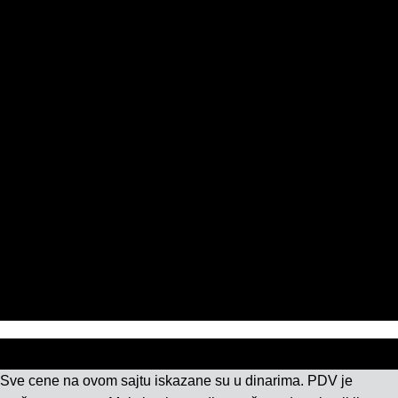
DISTRIBUTERI
PRISTUP PORTALU ZA DISTRIBUTERE
KOMPANIJA
O NAMA
PRODAVNICA
PROGRAM LOJALNOSTI
USLOVI KORIŠĆENJA
POLITIKA KVALITETA
ISO SERTIFIKAT 9001
KONTAKT
Sve cene na ovom sajtu iskazane su u dinarima. PDV je