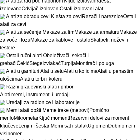
Alati za rad pod naponom
Ključ izolovani
Klešta
izolovana
Odvijač izolovani
Ostali izolovani alat
Alati za obradu cevi
Klešta za cevi
Rezači i nareznice
Ostali
alati za cevi
Alati za sečenje
Makaze za lim
Makaze za armaturu
Makaze
za voće i lozu
Makaze za kablove i ostalo
Skalpeli, noževi i
testere
Ostali ručni alati
Obeleživači, sekači i
grebači
Čekić
Stege
Izvlakač
Turpija
Montirač i poluga
Alati u garnituri
Alat u setu
Alati u kolicima
Alati u penastim
ulošcima
Alati u torbi i koferu
Razni građevinski alati i pribor
Alati merni, instrumenti i uređaji
Uređaji za radionice i laboratorije
Merni alati opšti
Merne trake (metrovi)
Pomično
merilo
Mikrometar
Ključ moment
Rezervni delovi za moment
ključeve
Lenjiri i šestari
Merni sat i stalak
Uglomeri
Dubinomer i
visinomer