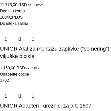
11.776,00
RSD
sa PDVom
Dodaj u korpu
1604/2PLUS
Do isteka zaliha
UNIOR Alat za montažu zaptivke (“semering”)
viljuške bicikla
1.150,00
RSD
sa PDVom
Odaberite opcije
1702
UNIOR Adapteri i ureznici za art. 1697