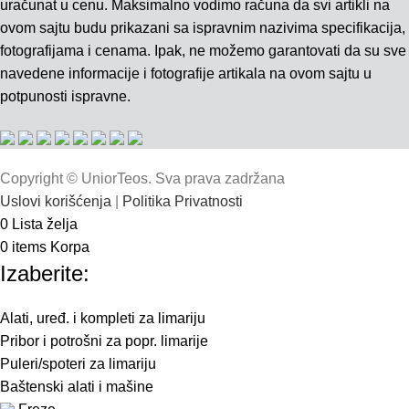
uračunat u cenu. Maksimalno vodimo računa da svi artikli na
ovom sajtu budu prikazani sa ispravnim nazivima specifikacija,
fotografijama i cenama. Ipak, ne možemo garantovati da su sve
navedene informacije i fotografije artikala na ovom sajtu u
potpunosti ispravne.
Copyright © UniorTeos. Sva prava zadržana
Uslovi korišćenja
|
Politika Privatnosti
0
Lista želja
0
items
Korpa
Izaberite:
Alati, uređ. i kompleti za limariju
Pribor i potrošni za popr. limarije
Puleri/spoteri za limariju
Baštenski alati i mašine