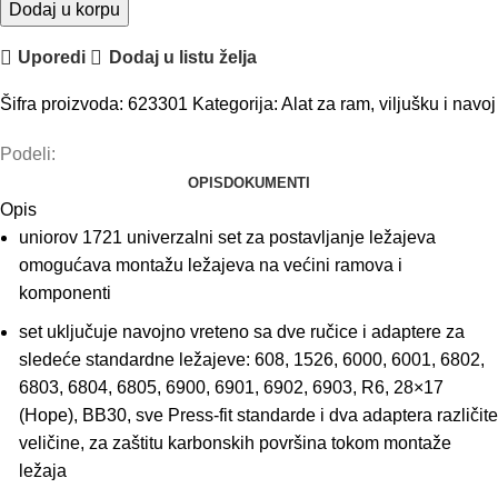
Dodaj u korpu
Uporedi
Dodaj u listu želja
Šifra proizvoda:
623301
Kategorija:
Alat za ram, viljušku i navoj
Podeli:
OPIS
DOKUMENTI
Opis
uniorov 1721 univerzalni set za postavljanje ležajeva
omogućava montažu ležajeva na većini ramova i
komponenti
set uključuje navojno vreteno sa dve ručice i adaptere za
sledeće standardne ležajeve: 608, 1526, 6000, 6001, 6802,
6803, 6804, 6805, 6900, 6901, 6902, 6903, R6, 28×17
(Hope), BB30, sve Press-fit standarde i dva adaptera različite
veličine, za zaštitu karbonskih površina tokom montaže
ležaja