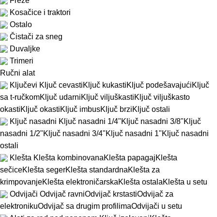
Freze
Kosačice i traktori
Ostalo
Čistači za sneg
Duvaljke
Trimeri
Ručni alat
Ključevi
Ključ cevasti
Ključ kukasti
Ključ podešavajući
Ključ
sa t-ručkom
Ključ udarni
Ključ viljuškasti
Ključ viljuškasto
okasti
Ključ okasti
Ključ imbus
Ključ brzi
Ključ ostali
Ključ nasadni
Ključ nasadni 1/4"
Ključ nasadni 3/8"
Ključ
nasadni 1/2"
Ključ nasadni 3/4"
Ključ nasadni 1"
Ključ nasadni
ostali
Klešta
Klešta kombinovana
Klešta papagaj
Klešta
sečice
Klešta seger
Klešta standardna
Klešta za
krimpovanje
Klešta elektroničarska
Klešta ostala
Klešta u setu
Odvijači
Odvijač ravni
Odvijač krstasti
Odvijač za
elektroniku
Odvijač sa drugim profilima
Odvijači u setu