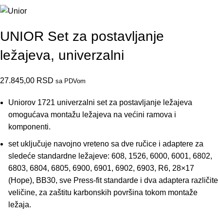
UNIOR Set za postavljanje
ležajeva, univerzalni
27.845,00
RSD
sa PDVom
Uniorov 1721 univerzalni set za postavljanje ležajeva
omogućava montažu ležajeva na većini ramova i
komponenti.
set uključuje navojno vreteno sa dve ručice i adaptere za
sledeće standardne ležajeve: 608, 1526, 6000, 6001, 6802,
6803, 6804, 6805, 6900, 6901, 6902, 6903, R6, 28×17
(Hope), BB30, sve Press-fit standarde i dva adaptera različite
veličine, za zaštitu karbonskih površina tokom montaže
ležaja.