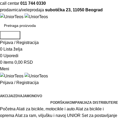
call centar
011 744 0330
prodavnica/veleprodaja
subotička 23, 11050 Beograd
Pretraga
Prijava / Registracija
0
Lista želja
0
Uporedi
0
items
0,00
RSD
Meni
Prijava / Registracija
Pretraži kategorije
AKCIJA
IZDVAJAMO
NOVO
PODRŠKA
KOMPANIJA
ZA DISTRIBUTERE
Početna
Alati za bicikle, motocikle i auto
Alat za bicikle i
oprema
Alat za ram, viljušku i navoj
UNIOR Set za postavljanje