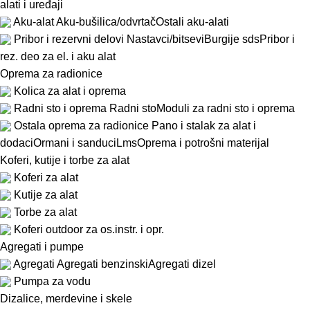
alati i uređaji
Aku-alat
Aku-bušilica/odvrtač
Ostali aku-alati
Pribor i rezervni delovi
Nastavci/bitsevi
Burgije sds
Pribor i
rez. deo za el. i aku alat
Oprema za radionice
Kolica za alat i oprema
Radni sto i oprema
Radni sto
Moduli za radni sto i oprema
Ostala oprema za radionice
Pano i stalak za alat i
dodaci
Ormani i sanduci
Lms
Oprema i potrošni materijal
Koferi, kutije i torbe za alat
Koferi za alat
Kutije za alat
Torbe za alat
Koferi outdoor za os.instr. i opr.
Agregati i pumpe
Agregati
Agregati benzinski
Agregati dizel
Pumpa za vodu
Dizalice, merdevine i skele