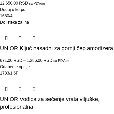
12.650,00
RSD
sa PDVom
Dodaj u korpu
1680/4
Do isteka zaliha
UNIOR Ključ nasadni za gornji čep amortizera
671,00
RSD
–
1.286,00
RSD
sa PDVom
Odaberite opcije
1783/1 6P
UNIOR Vođica za sečenje vrata viljuške,
profesionalna