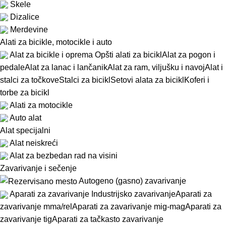
Skele
Dizalice
Merdevine
Alati za bicikle, motocikle i auto
Alat za bicikle i oprema
Opšti alati za bicikl
Alat za pogon i
pedale
Alat za lanac i lančanik
Alat za ram, viljušku i navoj
Alat i
stalci za točkove
Stalci za bicikl
Setovi alata za bicikl
Koferi i
torbe za bicikl
Alati za motocikle
Auto alat
Alat specijalni
Alat neiskreći
Alat za bezbedan rad na visini
Zavarivanje i sečenje
Autogeno (gasno) zavarivanje
Aparati za zavarivanje
Industrijsko zavarivanje
Aparati za
zavarivanje mma/rel
Aparati za zavarivanje mig-mag
Aparati za
zavarivanje tig
Aparati za tačkasto zavarivanje