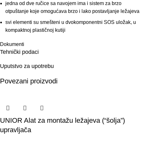
jedna od dve ručice sa navojem ima i sistem za brzo
otpuštanje koje omogućava brzo i lako postavljanje ležajeva
svi elementi su smešteni u dvokomponentni SOS uložak, u
kompaktnoj plastičnoj kutiji
Dokumenti
Tehnički podaci
Uputstvo za upotrebu
Povezani proizvodi
UNIOR Alat za montažu ležajeva (“šolja”)
upravljača