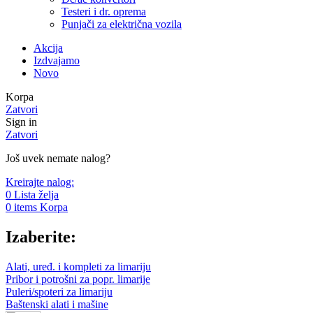
Testeri i dr. oprema
Punjači za električna vozila
Akcija
Izdvajamo
Novo
Korpa
Zatvori
Sign in
Zatvori
Još uvek nemate nalog?
Kreirajte nalog:
0
Lista želja
0
items
Korpa
Izaberite:
Alati, uređ. i kompleti za limariju
Pribor i potrošni za popr. limarije
Puleri/spoteri za limariju
Baštenski alati i mašine