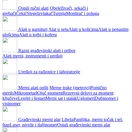
Ostali ručni alati
Obeleživači, sekači i
grebači
Čekić
Stege
Izvlakač
Turpija
Montirač i poluga
Alati u garnituri
Alat u setu
Alati u kolicima
Alati u penastim
ulošcima
Alati u torbi i koferu
Razni građevinski alati i pribor
Alati merni, instrumenti i uređaji
Uređaji za radionice i laboratorije
Merni alati opšti
Merne trake (metrovi)
Pomično
merilo
Mikrometar
Ključ moment
Rezervni delovi za moment
ključeve
Lenjiri i šestari
Merni sat i stalak
Uglomeri
Dubinomer i
visinomer
Građevinski merni alat
Libela
Pantljika, merni točak i tel.
štap
Laser, nivelir i daljinomer
Ostali građevinski merni alat