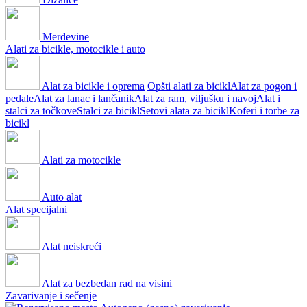
Merdevine
Alati za bicikle, motocikle i auto
Alat za bicikle i oprema
Opšti alati za bicikl
Alat za pogon i
pedale
Alat za lanac i lančanik
Alat za ram, viljušku i navoj
Alat i
stalci za točkove
Stalci za bicikl
Setovi alata za bicikl
Koferi i torbe za
bicikl
Alati za motocikle
Auto alat
Alat specijalni
Alat neiskreći
Alat za bezbedan rad na visini
Zavarivanje i sečenje