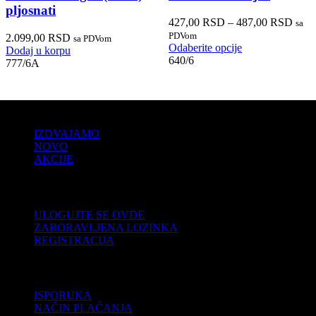
pljosnati
427,00
RSD
–
487,00
RSD
sa
PDVom
2.099,00
RSD
sa PDVom
Odaberite opcije
Dodaj u korpu
640/6
777/6A
PRODAJA
IZDVAJAMO
NOVO
AKCIJE
KORISNIČKI NALOG
ULOGUJTE SE OVDE
ZABORAVLJENA LOZINKA
REGISTRACIJA
POMOĆ
ISPORUKA
NAČIN PLAĆANJA