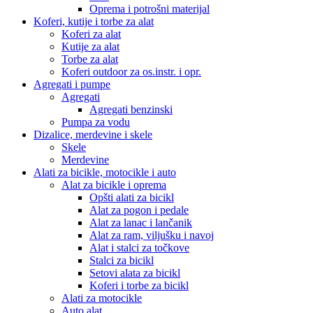
Oprema i potrošni materijal
Koferi, kutije i torbe za alat
Koferi za alat
Kutije za alat
Torbe za alat
Koferi outdoor za os.instr. i opr.
Agregati i pumpe
Agregati
Agregati benzinski
Pumpa za vodu
Dizalice, merdevine i skele
Skele
Merdevine
Alati za bicikle, motocikle i auto
Alat za bicikle i oprema
Opšti alati za bicikl
Alat za pogon i pedale
Alat za lanac i lančanik
Alat za ram, viljušku i navoj
Alat i stalci za točkove
Stalci za bicikl
Setovi alata za bicikl
Koferi i torbe za bicikl
Alati za motocikle
Auto alat