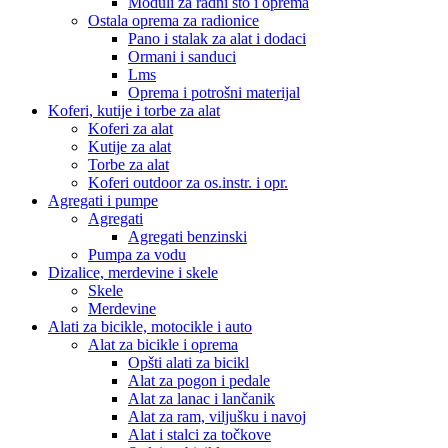
Moduli za radni sto i oprema
Ostala oprema za radionice
Pano i stalak za alat i dodaci
Ormani i sanduci
Lms
Oprema i potrošni materijal
Koferi, kutije i torbe za alat
Koferi za alat
Kutije za alat
Torbe za alat
Koferi outdoor za os.instr. i opr.
Agregati i pumpe
Agregati
Agregati benzinski
Pumpa za vodu
Dizalice, merdevine i skele
Skele
Merdevine
Alati za bicikle, motocikle i auto
Alat za bicikle i oprema
Opšti alati za bicikl
Alat za pogon i pedale
Alat za lanac i lančanik
Alat za ram, viljušku i navoj
Alat i stalci za točkove