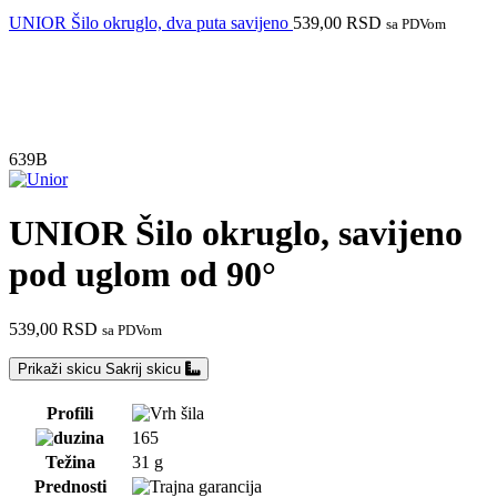
UNIOR Šilo okruglo, dva puta savijeno
539,00
RSD
sa PDVom
639B
UNIOR Šilo okruglo, savijeno
pod uglom od 90°
539,00
RSD
sa PDVom
Prikaži skicu
Sakrij skicu
Profili
165
Težina
31 g
Prednosti