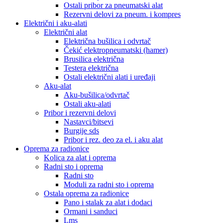
Ostali pribor za pneumatski alat
Rezervni delovi za pneum. i kompres
Električni i aku-alati
Električni alat
Električna bušilica i odvrtač
Čekić elektropneumatski (hamer)
Brusilica električna
Testera električna
Ostali električni alati i uređaji
Aku-alat
Aku-bušilica/odvrtač
Ostali aku-alati
Pribor i rezervni delovi
Nastavci/bitsevi
Burgije sds
Pribor i rez. deo za el. i aku alat
Oprema za radionice
Kolica za alat i oprema
Radni sto i oprema
Radni sto
Moduli za radni sto i oprema
Ostala oprema za radionice
Pano i stalak za alat i dodaci
Ormani i sanduci
Lms