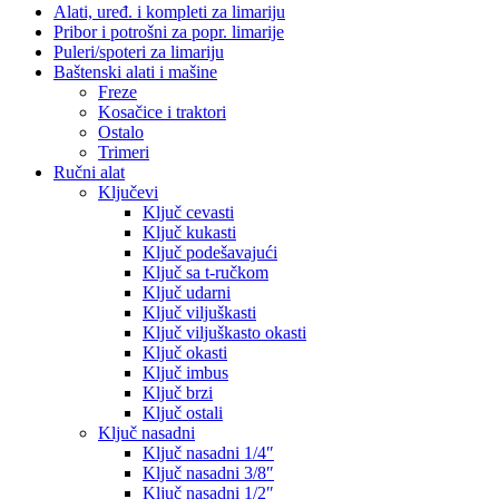
Alati, uređ. i kompleti za limariju
Pribor i potrošni za popr. limarije
Puleri/spoteri za limariju
Baštenski alati i mašine
Freze
Kosačice i traktori
Ostalo
Trimeri
Ručni alat
Ključevi
Ključ cevasti
Ključ kukasti
Ključ podešavajući
Ključ sa t-ručkom
Ključ udarni
Ključ viljuškasti
Ključ viljuškasto okasti
Ključ okasti
Ključ imbus
Ključ brzi
Ključ ostali
Ključ nasadni
Ključ nasadni 1/4″
Ključ nasadni 3/8″
Ključ nasadni 1/2″