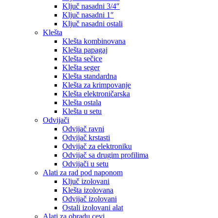
Ključ nasadni 3/4″
Ključ nasadni 1″
Ključ nasadni ostali
Klešta
Klešta kombinovana
Klešta papagaj
Klešta sečice
Klešta seger
Klešta standardna
Klešta za krimpovanje
Klešta elektroničarska
Klešta ostala
Klešta u setu
Odvijači
Odvijač ravni
Odvijač krstasti
Odvijač za elektroniku
Odvijač sa drugim profilima
Odvijači u setu
Alati za rad pod naponom
Ključ izolovani
Klešta izolovana
Odvijač izolovani
Ostali izolovani alat
Alati za obradu cevi