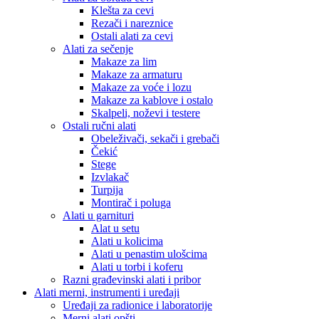
Klešta za cevi
Rezači i nareznice
Ostali alati za cevi
Alati za sečenje
Makaze za lim
Makaze za armaturu
Makaze za voće i lozu
Makaze za kablove i ostalo
Skalpeli, noževi i testere
Ostali ručni alati
Obeleživači, sekači i grebači
Čekić
Stege
Izvlakač
Turpija
Montirač i poluga
Alati u garnituri
Alat u setu
Alati u kolicima
Alati u penastim ulošcima
Alati u torbi i koferu
Razni građevinski alati i pribor
Alati merni, instrumenti i uređaji
Uređaji za radionice i laboratorije
Merni alati opšti