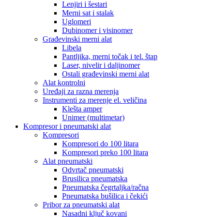
Lenjiri i šestari
Merni sat i stalak
Uglomeri
Dubinomer i visinomer
Građevinski merni alat
Libela
Pantljika, merni točak i tel. štap
Laser, nivelir i daljinomer
Ostali građevinski merni alat
Alat kontrolni
Uređaji za razna merenja
Instrumenti za merenje el. veličina
Klešta amper
Unimer (multimetar)
Kompresor i pneumatski alat
Kompresori
Kompresori do 100 litara
Kompresori preko 100 litara
Alat pneumatski
Odvrtač pneumatski
Brusilica pneumatska
Pneumatska čegrtaljka/račna
Pneumatska bušilica i čekići
Pribor za pneumatski alat
Nasadni ključ kovani