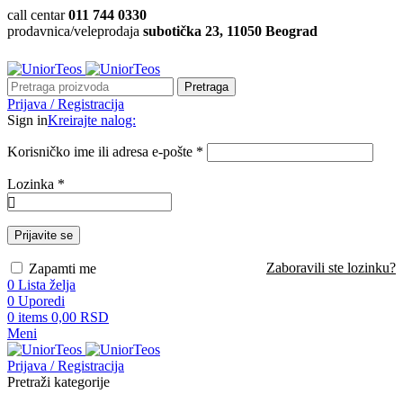
call centar
011 744 0330
prodavnica/veleprodaja
subotička 23, 11050 Beograd
Pretraga
Prijava / Registracija
Sign in
Kreirajte nalog:
Korisničko ime ili adresa e-pošte
*
Lozinka
*
Prijavite se
Zaboravili ste lozinku?
Zapamti me
0
Lista želja
0
Uporedi
0
items
0,00
RSD
Meni
Prijava / Registracija
Pretraži kategorije