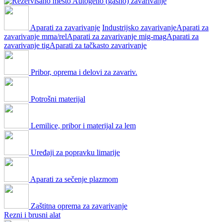
Autogeno (gasno) zavarivanje
Aparati za zavarivanje
Industrijsko zavarivanje
Aparati za
zavarivanje mma/rel
Aparati za zavarivanje mig-mag
Aparati za
zavarivanje tig
Aparati za tačkasto zavarivanje
Pribor, oprema i delovi za zavariv.
Potrošni materijal
Lemilice, pribor i materijal za lem
Uređaji za popravku limarije
Aparati za sečenje plazmom
Zaštitna oprema za zavarivanje
Rezni i brusni alat