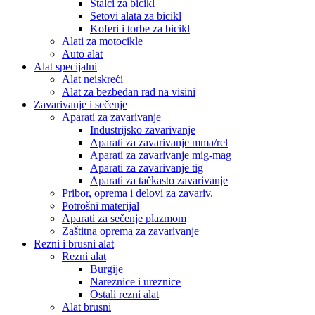
Stalci za bicikl
Setovi alata za bicikl
Koferi i torbe za bicikl
Alati za motocikle
Auto alat
Alat specijalni
Alat neiskreći
Alat za bezbedan rad na visini
Zavarivanje i sečenje
Aparati za zavarivanje
Industrijsko zavarivanje
Aparati za zavarivanje mma/rel
Aparati za zavarivanje mig-mag
Aparati za zavarivanje tig
Aparati za tačkasto zavarivanje
Pribor, oprema i delovi za zavariv.
Potrošni materijal
Aparati za sečenje plazmom
Zaštitna oprema za zavarivanje
Rezni i brusni alat
Rezni alat
Burgije
Nareznice i ureznice
Ostali rezni alat
Alat brusni