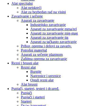
Alat specijalni
Alat neiskreći
Alat za bezbedan rad na visini
Zavarivanje i sečenje
Aparati za zavarivanje
Industrijsko zavarivanje
Aparati za zavarivanje mma/rel
Aparati za zavarivanje mig-mag
Aparati za zavarivanje tig
Aparati za tačkasto zavarivanje
Pribor, oprema i delovi za zavariv.
Potrošni materijal
Aparati za sečenje plazmom
Zaštitna oprema za zavarivanje
Rezni i brusni alat
Rezni alat
Burgije
Nareznice i ureznice
Ostali rezni alat
Alat brusni
Punjači, starteri, testeri i dr.uređ.
Punjači
Punjači i starteri
Starteri
Dc/ac konvertori