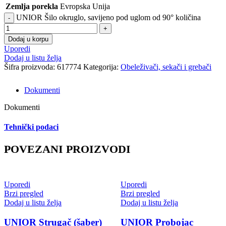
Zemlja porekla
Evropska Unija
UNIOR Šilo okruglo, savijeno pod uglom od 90° količina
Dodaj u korpu
Uporedi
Dodaj u listu želja
Šifra proizvoda:
617774
Kategorija:
Obeleživači, sekači i grebači
Dokumenti
Dokumenti
Tehnički podaci
POVEZANI PROIZVODI
Uporedi
Uporedi
Brzi pregled
Brzi pregled
Dodaj u listu želja
Dodaj u listu želja
UNIOR Strugač (šaber)
UNIOR Probojac