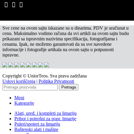
Sve cene na ovom sajtu iskazane su u dinarima. PDV je uračunat u
cenu. Maksimalno vodimo računa da svi artikli na ovom sajtu budu
prikazani sa ispravnim nazivima specifikacija, fotografijama i
cenama. Ipak, ne možemo garantovati da su sve navedene
informacije i fotografije artikala na ovom sajtu u potpunosti
ispravne.
Copyright © UniorTeos. Sva prava zadržana
Uslovi korišćenja
|
Politika Privatnosti
Pretraga
Meni
Kategorije
Alati, uređ. i kompleti za limariju
Pribor i potrošni za popr. limarije
Puleri/spoteri za limariju
Baštenski alati i mašine