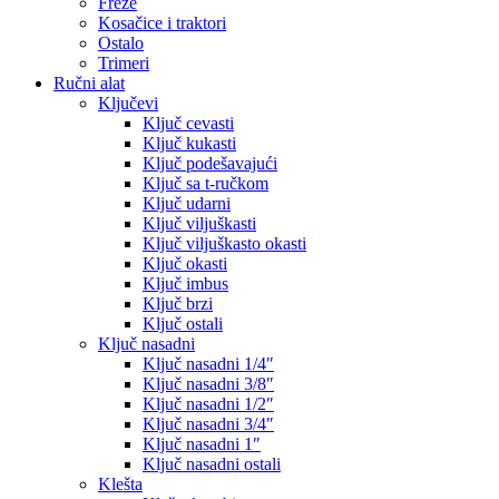
Freze
Kosačice i traktori
Ostalo
Trimeri
Ručni alat
Ključevi
Ključ cevasti
Ključ kukasti
Ključ podešavajući
Ključ sa t-ručkom
Ključ udarni
Ključ viljuškasti
Ključ viljuškasto okasti
Ključ okasti
Ključ imbus
Ključ brzi
Ključ ostali
Ključ nasadni
Ključ nasadni 1/4″
Ključ nasadni 3/8″
Ključ nasadni 1/2″
Ključ nasadni 3/4″
Ključ nasadni 1″
Ključ nasadni ostali
Klešta