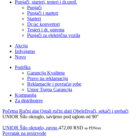
Punjači, starteri, testeri i dr.uređ.
Punjači
Punjači i starteri
Starteri
Dc/ac konvertori
Testeri i dr. oprema
Punjači za električna vozila
Akcija
Izdvajamo
Novo
Podrška
Garancija Kvaliteta
Pravo na reklamaciju
Reklamacije i povraćaj robe
Unior Trajna Garancija
Kompanija
Za distributere
Početna
Ručni alat
Ostali ručni alati
Obeleživači, sekači i grebači
UNIOR Šilo okruglo, savijeno pod uglom od 90°
UNIOR Šilo okruglo, ravno
472,00
RSD
sa PDVom
Povratak na proizvode