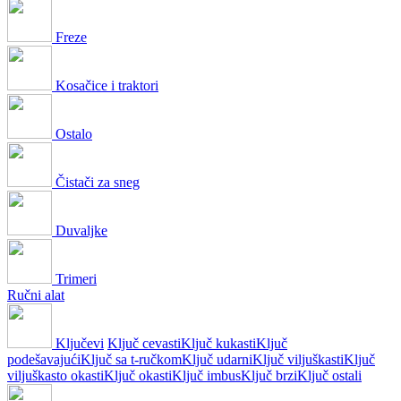
Freze
Kosačice i traktori
Ostalo
Čistači za sneg
Duvaljke
Trimeri
Ručni alat
Ključevi
Ključ cevasti
Ključ kukasti
Ključ
podešavajući
Ključ sa t-ručkom
Ključ udarni
Ključ viljuškasti
Ključ
viljuškasto okasti
Ključ okasti
Ključ imbus
Ključ brzi
Ključ ostali