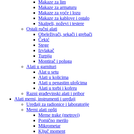
Makaze za lim
Makaze za armaturu
Makaze za voće i lozu
Makaze za kablove i ostalo
Skalpeli, noževi i testere
Ostali ručni alati
Obeleživači, sekači i grebači
Čekić
Stege
Izvlakač
Turpija
Montirač i poluga
Alati u garnituri
Alat u setu
Alati u kolicima
Alati u penastim ulošcima
Alati u torbi i koferu
Razni građevinski alati i pribor
Alati merni, instrumenti i uređaji
Uređaji za radionice i laboratorije
Merni alati opšti
Merne trake (metrovi)
Pomično merilo
Mikrometar
Ključ moment