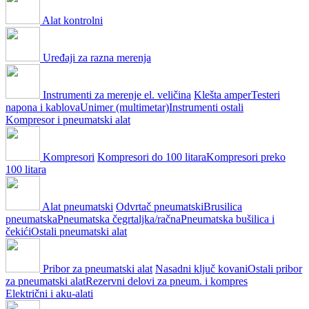
Alat kontrolni
Uređaji za razna merenja
Instrumenti za merenje el. veličina
Klešta amper
Testeri
napona i kablova
Unimer (multimetar)
Instrumenti ostali
Kompresor i pneumatski alat
Kompresori
Kompresori do 100 litara
Kompresori preko
100 litara
Alat pneumatski
Odvrtač pneumatski
Brusilica
pneumatska
Pneumatska čegrtaljka/račna
Pneumatska bušilica i
čekići
Ostali pneumatski alat
Pribor za pneumatski alat
Nasadni ključ kovani
Ostali pribor
za pneumatski alat
Rezervni delovi za pneum. i kompres
Električni i aku-alati