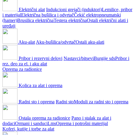
Električni alat
Indukcioni grejači (induktori)
Lemilice, pribor
i materijal
Električna bušilica i odvrtač
Čekić elektropneumatski
(hamer)
Brusilica električna
Testera električna
Ostali električni alati i
uređaji
Aku-alat
Aku-bušilica/odvrtač
Ostali aku-alati
Pribor i rezervni delovi
Nastavci/bitsevi
Burgije sds
Pribor i
rez. deo za el. i aku alat
Oprema za radionice
Kolica za alat i oprema
Radni sto i oprema
Radni sto
Moduli za radni sto i oprema
Ostala oprema za radionice
Pano i stalak za alat i
dodaci
Ormani i sanduci
Lms
Oprema i potrošni materijal
Koferi, kutije i torbe za alat