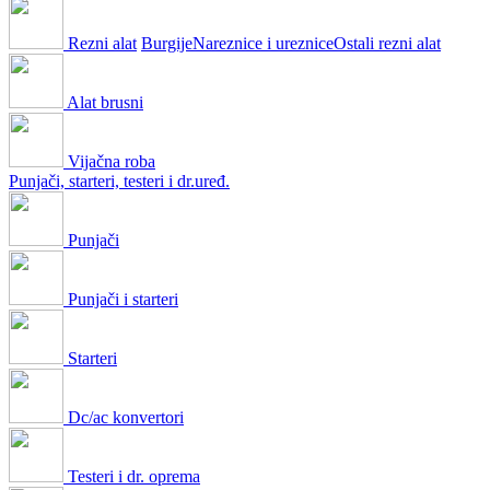
Rezni alat
Burgije
Nareznice i ureznice
Ostali rezni alat
Alat brusni
Vijačna roba
Punjači, starteri, testeri i dr.uređ.
Punjači
Punjači i starteri
Starteri
Dc/ac konvertori
Testeri i dr. oprema