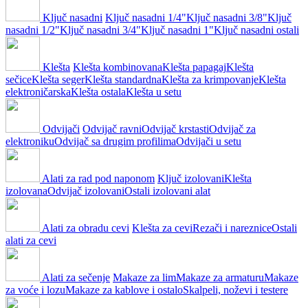
Ključ nasadni
Ključ nasadni 1/4"
Ključ nasadni 3/8"
Ključ
nasadni 1/2"
Ključ nasadni 3/4"
Ključ nasadni 1"
Ključ nasadni ostali
Klešta
Klešta kombinovana
Klešta papagaj
Klešta
sečice
Klešta seger
Klešta standardna
Klešta za krimpovanje
Klešta
elektroničarska
Klešta ostala
Klešta u setu
Odvijači
Odvijač ravni
Odvijač krstasti
Odvijač za
elektroniku
Odvijač sa drugim profilima
Odvijači u setu
Alati za rad pod naponom
Ključ izolovani
Klešta
izolovana
Odvijač izolovani
Ostali izolovani alat
Alati za obradu cevi
Klešta za cevi
Rezači i nareznice
Ostali
alati za cevi
Alati za sečenje
Makaze za lim
Makaze za armaturu
Makaze
za voće i lozu
Makaze za kablove i ostalo
Skalpeli, noževi i testere