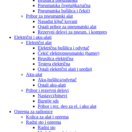
Brusilica pneumatska
Pneumatska čegrtaljka/račna
Pneumatska bušilica i čekići
Pribor za pneumatski alat
Nasadni ključ kovani
Ostali pribor za pneumatski alat
Rezervni delovi za pneum. i kompres
Električni i aku-alati
Električni alat
Električna bušilica i odvrtač
Čekić elektropneumatski (hamer)
Brusilica električna
Testera električna
Ostali električni alati i uređaji
Aku-alat
Aku-bušilica/odvrtač
Ostali aku-alati
Pribor i rezervni delovi
Nastavci/bitsevi
Burgije sds
Pribor i rez. deo za el. i aku alat
Oprema za radionice
Kolica za alat i oprema
Radni sto i oprema
Radni sto