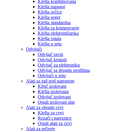
Klešta kombinovana
Klešta papagaj
Klešta sečice
Klešta seger
Klešta standardna
Klešta za krimpovanje
Klešta elektroničarska
Klešta ostala
Klešta u setu
Odvijači
Odvijač ravni
Odvijač krstasti
Odvijač za elektroniku
Odvijač sa drugim profilima
Odvijači u setu
Alati za rad pod naponom
Ključ izolovani
Klešta izolovana
Odvijač izolovani
Ostali izolovani alat
Alati za obradu cevi
Klešta za cevi
Rezači i nareznice
Ostali alati za cevi
Alati za sečenje