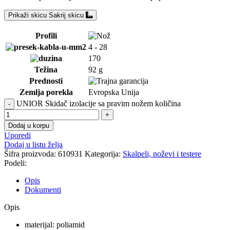
Prikaži skicu
Sakrij skicu
Profili
4 - 28
170
Težina
92 g
Prednosti
Zemlja porekla
Evropska Unija
UNIOR Skidač izolacije sa pravim nožem količina
Dodaj u korpu
Uporedi
Dodaj u listu želja
Šifra proizvoda:
610931
Kategorija:
Skalpeli, noževi i testere
Podeli:
Opis
Dokumenti
Opis
materijal: poliamid