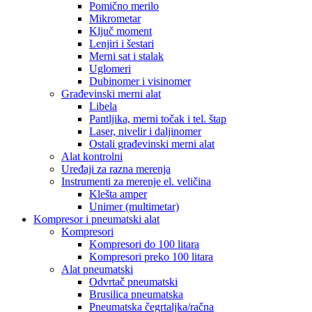
Pomično merilo
Mikrometar
Ključ moment
Lenjiri i šestari
Merni sat i stalak
Uglomeri
Dubinomer i visinomer
Građevinski merni alat
Libela
Pantljika, merni točak i tel. štap
Laser, nivelir i daljinomer
Ostali građevinski merni alat
Alat kontrolni
Uređaji za razna merenja
Instrumenti za merenje el. veličina
Klešta amper
Unimer (multimetar)
Kompresor i pneumatski alat
Kompresori
Kompresori do 100 litara
Kompresori preko 100 litara
Alat pneumatski
Odvrtač pneumatski
Brusilica pneumatska
Pneumatska čegrtaljka/račna