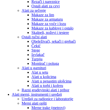
Rezači i nareznice
Ostali alati za cevi
Alati za sečenje
Makaze za lim
Makaze za armaturu
Makaze za voće i lozu
Makaze za kablove i ostalo
Skalpeli, noževi i testere
Ostali ručni alati
Obeleživači, sekači i grebači
Čekić
Stege
Izvlakač
Turpija
Montirač i poluga
Alati u garnituri
Alat u setu
Alati u kolicima
Alati u penastim ulošcima
Alati u torbi i koferu
Razni građevinski alati i pribor
Alati merni, instrumenti i uređaji
Uređaji za radionice i laboratorije
Merni alati opšti
Merne trake (metrovi)