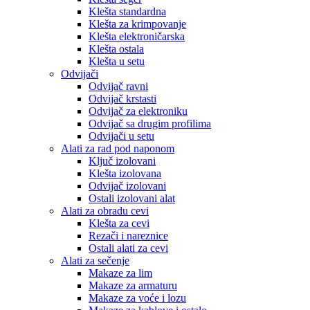
Klešta standardna
Klešta za krimpovanje
Klešta elektroničarska
Klešta ostala
Klešta u setu
Odvijači
Odvijač ravni
Odvijač krstasti
Odvijač za elektroniku
Odvijač sa drugim profilima
Odvijači u setu
Alati za rad pod naponom
Ključ izolovani
Klešta izolovana
Odvijač izolovani
Ostali izolovani alat
Alati za obradu cevi
Klešta za cevi
Rezači i nareznice
Ostali alati za cevi
Alati za sečenje
Makaze za lim
Makaze za armaturu
Makaze za voće i lozu