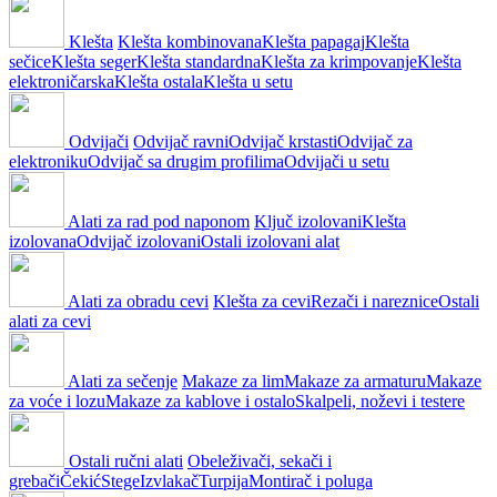
Klešta
Klešta kombinovana
Klešta papagaj
Klešta
sečice
Klešta seger
Klešta standardna
Klešta za krimpovanje
Klešta
elektroničarska
Klešta ostala
Klešta u setu
Odvijači
Odvijač ravni
Odvijač krstasti
Odvijač za
elektroniku
Odvijač sa drugim profilima
Odvijači u setu
Alati za rad pod naponom
Ključ izolovani
Klešta
izolovana
Odvijač izolovani
Ostali izolovani alat
Alati za obradu cevi
Klešta za cevi
Rezači i nareznice
Ostali
alati za cevi
Alati za sečenje
Makaze za lim
Makaze za armaturu
Makaze
za voće i lozu
Makaze za kablove i ostalo
Skalpeli, noževi i testere
Ostali ručni alati
Obeleživači, sekači i
grebači
Čekić
Stege
Izvlakač
Turpija
Montirač i poluga