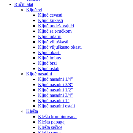
Ručni alat
Ključevi
Ključ cevasti
Ključ kukasti
Ključ podešavajući
Ključ sa t-ručkom
Ključ udarni
Ključ viljuškasti
Ključ viljuškasto okasti
Ključ okasti
Ključ imbus
Ključ brzi
Ključ ostali
Ključ nasadni
Ključ nasadni 1/4″
Ključ nasadni 3/8″
Ključ nasadni 1/2″
Ključ nasadni 3/4″
Ključ nasadni 1″
Ključ nasadni ostali
Klešta
Klešta kombinovana
Klešta papagaj
Klešta sečice
Klešta seger