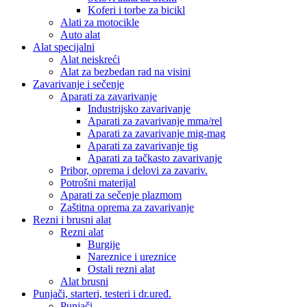
Koferi i torbe za bicikl
Alati za motocikle
Auto alat
Alat specijalni
Alat neiskreći
Alat za bezbedan rad na visini
Zavarivanje i sečenje
Aparati za zavarivanje
Industrijsko zavarivanje
Aparati za zavarivanje mma/rel
Aparati za zavarivanje mig-mag
Aparati za zavarivanje tig
Aparati za tačkasto zavarivanje
Pribor, oprema i delovi za zavariv.
Potrošni materijal
Aparati za sečenje plazmom
Zaštitna oprema za zavarivanje
Rezni i brusni alat
Rezni alat
Burgije
Nareznice i ureznice
Ostali rezni alat
Alat brusni
Punjači, starteri, testeri i dr.uređ.
Punjači