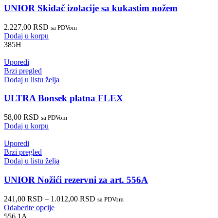
UNIOR Skidač izolacije sa kukastim nožem
2.227,00
RSD
sa PDVom
Dodaj u korpu
385H
Uporedi
Brzi pregled
Dodaj u listu želja
ULTRA Bonsek platna FLEX
58,00
RSD
sa PDVom
Dodaj u korpu
Uporedi
Brzi pregled
Dodaj u listu želja
UNIOR Nožići rezervni za art. 556A
241,00
RSD
–
1.012,00
RSD
sa PDVom
Odaberite opcije
556.1A