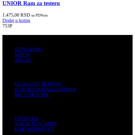
UNIOR Ram za testeru
1.475,00
RSD
sa PDVom
Dodaj u korpu
753P
PRODAJA
IZDVAJAMO
NOVO
AKCIJE
KORISNIČKI NALOG
ULOGUJTE SE OVDE
ZABORAVLJENA LOZINKA
REGISTRACIJA
POMOĆ
ISPORUKA
NAČIN PLAĆANJA
KAKO KUPOVATI