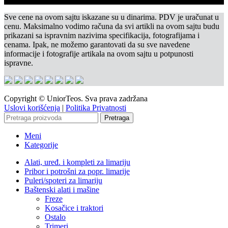
Sve cene na ovom sajtu iskazane su u dinarima. PDV je uračunat u
cenu. Maksimalno vodimo računa da svi artikli na ovom sajtu budu
prikazani sa ispravnim nazivima specifikacija, fotografijama i
cenama. Ipak, ne možemo garantovati da su sve navedene
informacije i fotografije artikala na ovom sajtu u potpunosti
ispravne.
Copyright © UniorTeos. Sva prava zadržana
Uslovi korišćenja
|
Politika Privatnosti
Pretraga
Meni
Kategorije
Alati, uređ. i kompleti za limariju
Pribor i potrošni za popr. limarije
Puleri/spoteri za limariju
Baštenski alati i mašine
Freze
Kosačice i traktori
Ostalo
Trimeri