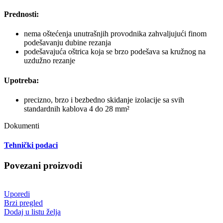
Prednosti:
nema oštećenja unutrašnjih provodnika zahvaljujući finom
podešavanju dubine rezanja
podešavajuća oštrica koja se brzo podešava sa kružnog na
uzdužno rezanje
Upotreba:
precizno, brzo i bezbedno skidanje izolacije sa svih
standardnih kablova 4 do 28 mm²
Dokumenti
Tehnički podaci
Povezani proizvodi
Uporedi
Brzi pregled
Dodaj u listu želja