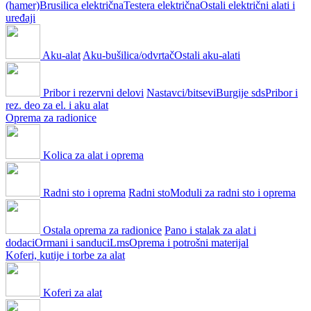
(hamer)
Brusilica električna
Testera električna
Ostali električni alati i
uređaji
Aku-alat
Aku-bušilica/odvrtač
Ostali aku-alati
Pribor i rezervni delovi
Nastavci/bitsevi
Burgije sds
Pribor i
rez. deo za el. i aku alat
Oprema za radionice
Kolica za alat i oprema
Radni sto i oprema
Radni sto
Moduli za radni sto i oprema
Ostala oprema za radionice
Pano i stalak za alat i
dodaci
Ormani i sanduci
Lms
Oprema i potrošni materijal
Koferi, kutije i torbe za alat
Koferi za alat