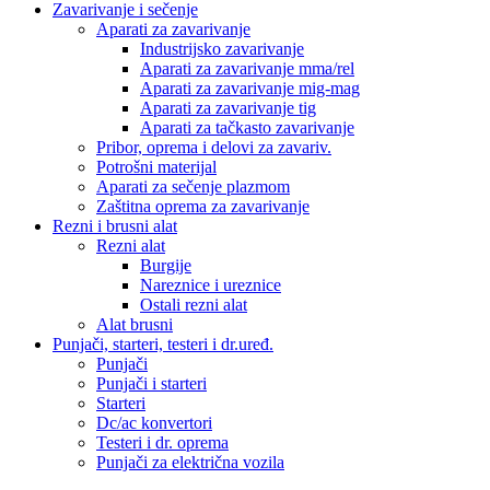
Zavarivanje i sečenje
Aparati za zavarivanje
Industrijsko zavarivanje
Aparati za zavarivanje mma/rel
Aparati za zavarivanje mig-mag
Aparati za zavarivanje tig
Aparati za tačkasto zavarivanje
Pribor, oprema i delovi za zavariv.
Potrošni materijal
Aparati za sečenje plazmom
Zaštitna oprema za zavarivanje
Rezni i brusni alat
Rezni alat
Burgije
Nareznice i ureznice
Ostali rezni alat
Alat brusni
Punjači, starteri, testeri i dr.uređ.
Punjači
Punjači i starteri
Starteri
Dc/ac konvertori
Testeri i dr. oprema
Punjači za električna vozila