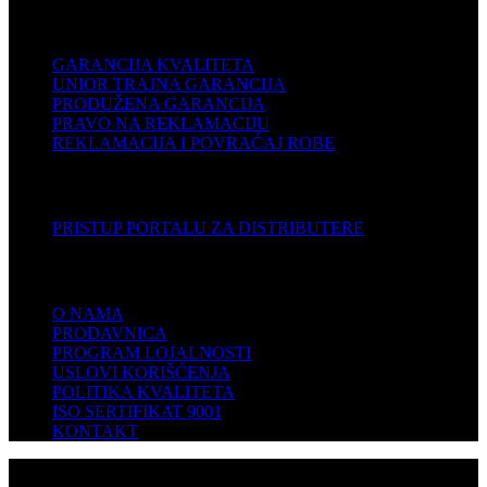
PODRŠKA
GARANCIJA KVALITETA
UNIOR TRAJNA GARANCIJA
PRODUŽENA GARANCIJA
PRAVO NA REKLAMACIJU
REKLAMACIJA I POVRAĆAJ ROBE
DISTRIBUTERI
PRISTUP PORTALU ZA DISTRIBUTERE
KOMPANIJA
O NAMA
PRODAVNICA
PROGRAM LOJALNOSTI
USLOVI KORIŠĆENJA
POLITIKA KVALITETA
ISO SERTIFIKAT 9001
KONTAKT