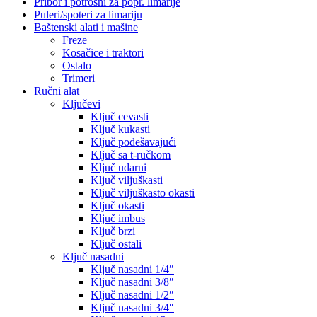
Pribor i potrošni za popr. limarije
Puleri/spoteri za limariju
Baštenski alati i mašine
Freze
Kosačice i traktori
Ostalo
Trimeri
Ručni alat
Ključevi
Ključ cevasti
Ključ kukasti
Ključ podešavajući
Ključ sa t-ručkom
Ključ udarni
Ključ viljuškasti
Ključ viljuškasto okasti
Ključ okasti
Ključ imbus
Ključ brzi
Ključ ostali
Ključ nasadni
Ključ nasadni 1/4″
Ključ nasadni 3/8″
Ključ nasadni 1/2″
Ključ nasadni 3/4″