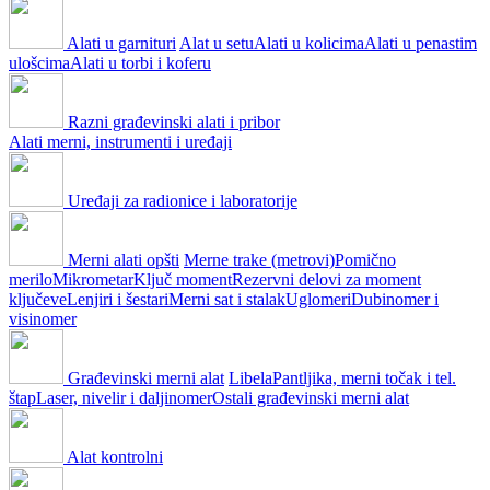
Alati u garnituri
Alat u setu
Alati u kolicima
Alati u penastim
ulošcima
Alati u torbi i koferu
Razni građevinski alati i pribor
Alati merni, instrumenti i uređaji
Uređaji za radionice i laboratorije
Merni alati opšti
Merne trake (metrovi)
Pomično
merilo
Mikrometar
Ključ moment
Rezervni delovi za moment
ključeve
Lenjiri i šestari
Merni sat i stalak
Uglomeri
Dubinomer i
visinomer
Građevinski merni alat
Libela
Pantljika, merni točak i tel.
štap
Laser, nivelir i daljinomer
Ostali građevinski merni alat
Alat kontrolni