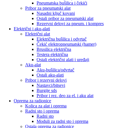
Pneumatska bušilica i čekići
Pribor za pneumatski alat
Nasadni ključ kovani
Ostali pribor za pneumatski alat
Rezervni delovi za pneum. i kompres
Električni i aku-alati
Električni alat
Električna bušilica i odvrtač
Čekić elektropneumatski (hamer)
Brusilica električna
Testera električna
Ostali električni alati i uređaji
Aku-alat
Aku-bušilica/odvrtač
Ostali aku-alati
Pribor i rezervni delovi
Nastavci/bitsevi
Burgije sds
Pribor i rez. deo za el. i aku alat
Oprema za radionice
Kolica za alat i oprema
Radni sto i oprema
Radni sto
Moduli za radni sto i oprema
Ostala oprema za radionice