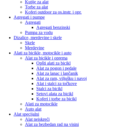
Kutije za alat
Torbe za alat
Koferi outdoor za os.instr. i opr.
Agregati i pumpe
Agregati
Agregati benzinski
Pumpa za vodu
Dizalice, merdevine i skele
Skele
Merdevine
Alati za bicikle, motocikle i auto
Alat za bicikle i oprema
Opšti alati za bicikl
Alat za pogon i pedale
Alat za lanac i lančanik
Alat za ram, viljušku i navoj
Alat i stalci za točkove
Stalci za bicikl
Setovi alata za bicikl
Koferi i torbe za bicikl
Alati za motocikle
Auto alat
Alat specijalni
Alat neiskreći
Alat za bezbedan rad na visini