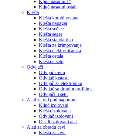
Ključ nasadni 1″
Ključ nasadni ostali
Klešta
Klešta kombinovana
Klešta papagaj
Klešta sečice
Klešta seger
Klešta standardna
Klešta za krimpovanje
Klešta elektroničarska
Klešta ostala
Klešta u setu
Odvijači
Odvijač ravni
Odvijač krstasti
Odvijač za elektroniku
Odvijač sa drugim profilima
Odvijači u setu
Alati za rad pod naponom
Ključ izolovani
Klešta izolovana
Odvijač izolovani
Ostali izolovani alat
Alati za obradu cevi
Klešta za cevi