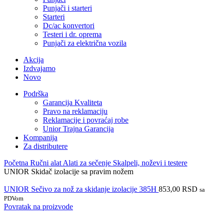
Punjači i starteri
Starteri
Dc/ac konvertori
Testeri i dr. oprema
Punjači za električna vozila
Akcija
Izdvajamo
Novo
Podrška
Garancija Kvaliteta
Pravo na reklamaciju
Reklamacije i povraćaj robe
Unior Trajna Garancija
Kompanija
Za distributere
Početna
Ručni alat
Alati za sečenje
Skalpeli, noževi i testere
UNIOR Skidač izolacije sa pravim nožem
UNIOR Sečivo za nož za skidanje izolacije 385H
853,00
RSD
sa
PDVom
Povratak na proizvode