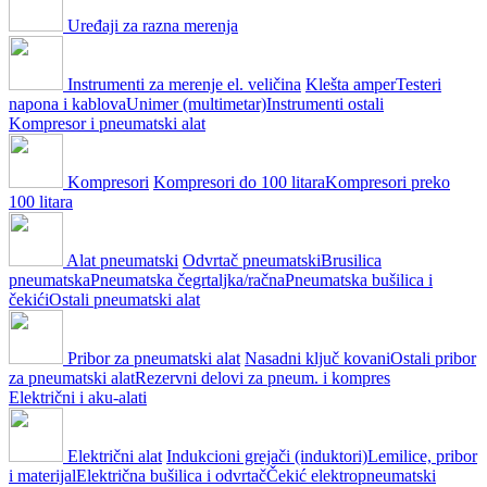
Uređaji za razna merenja
Instrumenti za merenje el. veličina
Klešta amper
Testeri
napona i kablova
Unimer (multimetar)
Instrumenti ostali
Kompresor i pneumatski alat
Kompresori
Kompresori do 100 litara
Kompresori preko
100 litara
Alat pneumatski
Odvrtač pneumatski
Brusilica
pneumatska
Pneumatska čegrtaljka/račna
Pneumatska bušilica i
čekići
Ostali pneumatski alat
Pribor za pneumatski alat
Nasadni ključ kovani
Ostali pribor
za pneumatski alat
Rezervni delovi za pneum. i kompres
Električni i aku-alati
Električni alat
Indukcioni grejači (induktori)
Lemilice, pribor
i materijal
Električna bušilica i odvrtač
Čekić elektropneumatski