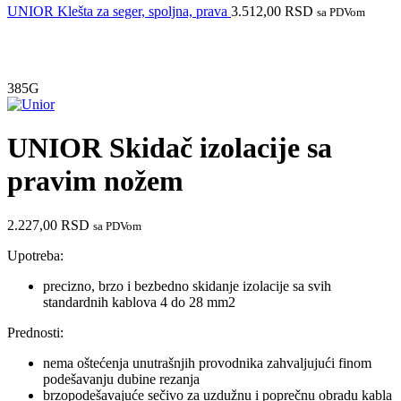
UNIOR Klešta za seger, spoljna, prava
3.512,00
RSD
sa PDVom
Do isteka zaliha
385G
UNIOR Skidač izolacije sa
pravim nožem
2.227,00
RSD
sa PDVom
Upotreba:
precizno, brzo i bezbedno skidanje izolacije sa svih
standardnih kablova 4 do 28 mm2
Prednosti:
nema oštećenja unutrašnjih provodnika zahvaljujući finom
podešavanju dubine rezanja
brzopodešavajuće sečivo za uzdužnu i poprečnu obradu kabla