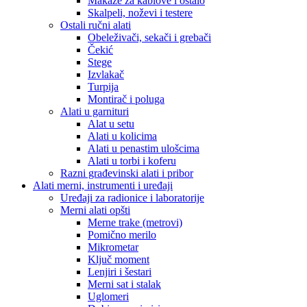
Makaze za kablove i ostalo
Skalpeli, noževi i testere
Ostali ručni alati
Obeleživači, sekači i grebači
Čekić
Stege
Izvlakač
Turpija
Montirač i poluga
Alati u garnituri
Alat u setu
Alati u kolicima
Alati u penastim ulošcima
Alati u torbi i koferu
Razni građevinski alati i pribor
Alati merni, instrumenti i uređaji
Uređaji za radionice i laboratorije
Merni alati opšti
Merne trake (metrovi)
Pomično merilo
Mikrometar
Ključ moment
Lenjiri i šestari
Merni sat i stalak
Uglomeri