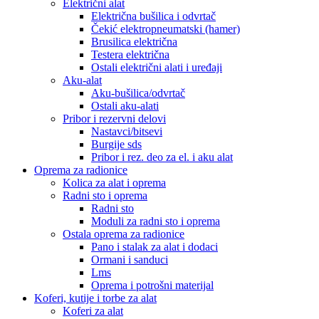
Električni alat
Električna bušilica i odvrtač
Čekić elektropneumatski (hamer)
Brusilica električna
Testera električna
Ostali električni alati i uređaji
Aku-alat
Aku-bušilica/odvrtač
Ostali aku-alati
Pribor i rezervni delovi
Nastavci/bitsevi
Burgije sds
Pribor i rez. deo za el. i aku alat
Oprema za radionice
Kolica za alat i oprema
Radni sto i oprema
Radni sto
Moduli za radni sto i oprema
Ostala oprema za radionice
Pano i stalak za alat i dodaci
Ormani i sanduci
Lms
Oprema i potrošni materijal
Koferi, kutije i torbe za alat
Koferi za alat