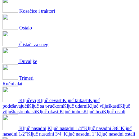
Kosačice i traktori
Ostalo
Čistači za sneg
Duvaljke
Trimeri
Ručni alat
Ključevi
Ključ cevasti
Ključ kukasti
Ključ
podešavajući
Ključ sa t-ručkom
Ključ udarni
Ključ viljuškasti
Ključ
viljuškasto okasti
Ključ okasti
Ključ imbus
Ključ brzi
Ključ ostali
Ključ nasadni
Ključ nasadni 1/4"
Ključ nasadni 3/8"
Ključ
nasadni 1/2"
Ključ nasadni 3/4"
Ključ nasadni 1"
Ključ nasadni ostali