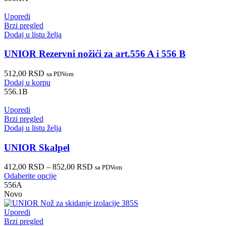
Uporedi
Brzi pregled
Dodaj u listu želja
UNIOR Rezervni nožići za art.556 A i 556 B
512,00
RSD
sa PDVom
Dodaj u korpu
556.1B
Uporedi
Brzi pregled
Dodaj u listu želja
UNIOR Skalpel
412,00
RSD
–
852,00
RSD
sa PDVom
Odaberite opcije
556A
Novo
Uporedi
Brzi pregled