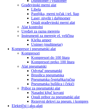
Dubinomer i visinomer
Građevinski merni alat
Libela
Pantljika, merni točak i tel. štap
Laser, nivelir i daljinomer
Ostali građevinski merni alat
Alat kontrolni
Uređaji za razna merenja
Instrumenti za merenje el. veličina
Klešta amper
Unimer (multimetar)
Kompresor i pneumatski alat
Kompresori
Kompresori do 100 litara
Kompresori preko 100 litara
Alat pneumatski
Odvrtač pneumatski
Brusilica pneumatska
Pneumatska čegrtaljka/račna
Pneumatska bušilica i čekići
Pribor za pneumatski alat
Nasadni ključ kovani
Ostali pribor za pneumatski alat
Rezervni delovi za pneum. i kompres
Električni i aku-alati