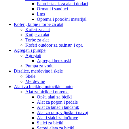
Pano i stalak za alat i dodaci
Ormani i sanduci
Lms
Oprema i potrošni materijal
Koferi, kutije i torbe za alat
Koferi za alat
Kutije za alat
Torbe za alat
Koferi outdoor za os.instr. i opr.
Agregati i pumpe
Agregati
Agregati benzinski
Pumpa za vodu
Dizalice, merdevine i skele
Skele
Merdevine
Alati za bicikle, motocikle i auto
Alat za bicikle i oprema
Opšti alati za bicikl
Alat za pogon i pedale
Alat za lanac i lančanik
Alat za ram, viljušku i navoj
Alat i stalci za točkove
Stalci za bicikl
Setovi alata za bicikl