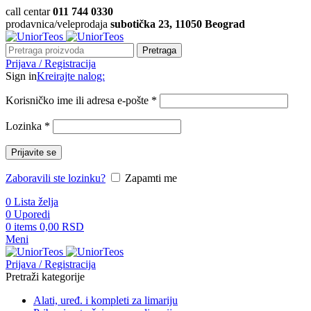
call centar
011 744 0330
prodavnica/veleprodaja
subotička 23, 11050 Beograd
Pretraga
Prijava / Registracija
Sign in
Kreirajte nalog:
Korisničko ime ili adresa e-pošte
*
Lozinka
*
Prijavite se
Zaboravili ste lozinku?
Zapamti me
0
Lista želja
0
Uporedi
0
items
0,00
RSD
Meni
Prijava / Registracija
Pretraži kategorije
Alati, uređ. i kompleti za limariju