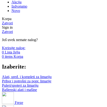
Akcija
Izdvajamo
Novo
Korpa
Zatvori
Sign in
Zatvori
Još uvek nemate nalog?
Kreirajte nalog:
0
Lista želja
0
items
Korpa
Izaberite:
Alati, uređ. i kompleti za limariju
Pribor i potrošni za popr. limarije
Puleri/spoteri za limariju
Baštenski alati i mašine
Freze