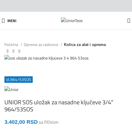
MENI
Početna
Oprema za radionice
Kolica za alat i oprema
VL964/53SOS
UNIOR SOS uložak za nasadne ključeve 3/4″
964/53SOS
3.402,00
RSD
sa PDVom