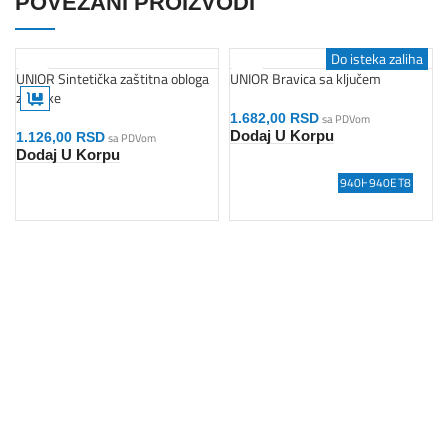
POVEZANI PROIZVODI
Do isteka zaliha
UNIOR Sintetička zaštitna obloga
UNIOR Bravica sa ključem
an
za fioke
1.682,00
RSD
sa PDVom
Dodaj U Korpu
1.126,00
RSD
sa PDVom
Dodaj U Korpu
940H2BLOCK
VL964VDE7
940ES5
K1
V5
V1
T7
T8