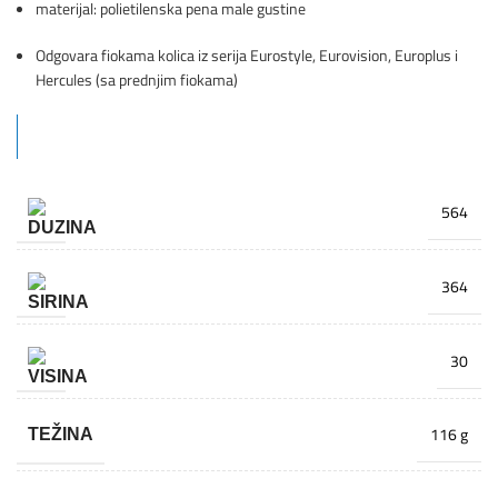
materijal: polietilenska pena male gustine
Odgovara fiokama kolica iz serija Eurostyle, Eurovision, Europlus i
Hercules (sa prednjim fiokama)
564
364
30
116 g
TEŽINA