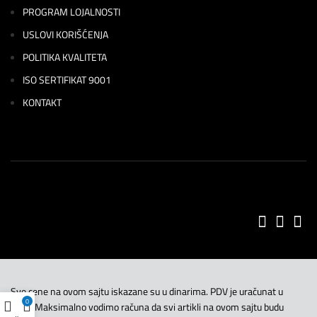
PROGRAM LOJALNOSTI
USLOVI KORIŠĆENJA
POLITIKA KVALITETA
ISO SERTIFIKAT 9001
KONTAKT
Sve cene na ovom sajtu iskazane su u dinarima. PDV je uračunat u
0
cenu. Maksimalno vodimo računa da svi artikli na ovom sajtu budu