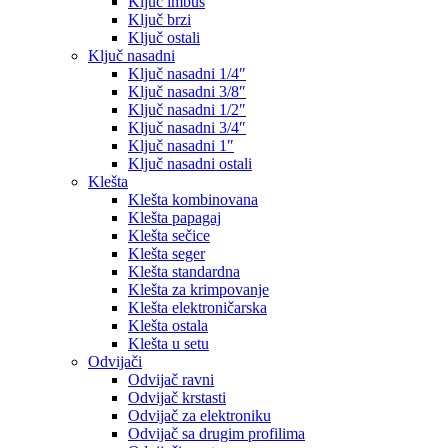
Ključ imbus
Ključ brzi
Ključ ostali
Ključ nasadni
Ključ nasadni 1/4″
Ključ nasadni 3/8″
Ključ nasadni 1/2″
Ključ nasadni 3/4″
Ključ nasadni 1″
Ključ nasadni ostali
Klešta
Klešta kombinovana
Klešta papagaj
Klešta sečice
Klešta seger
Klešta standardna
Klešta za krimpovanje
Klešta elektroničarska
Klešta ostala
Klešta u setu
Odvijači
Odvijač ravni
Odvijač krstasti
Odvijač za elektroniku
Odvijač sa drugim profilima