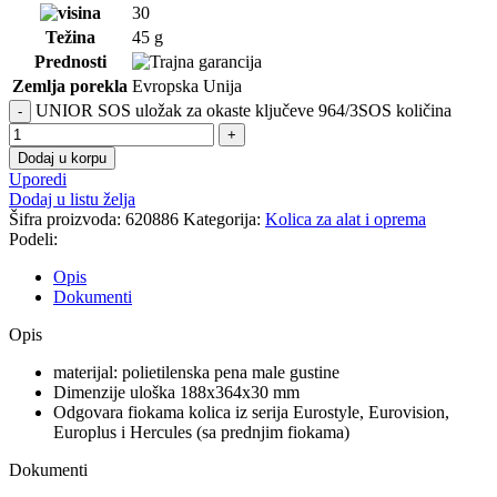
30
Težina
45 g
Prednosti
Zemlja porekla
Evropska Unija
UNIOR SOS uložak za okaste ključeve 964/3SOS količina
Dodaj u korpu
Uporedi
Dodaj u listu želja
Šifra proizvoda:
620886
Kategorija:
Kolica za alat i oprema
Podeli:
Opis
Dokumenti
Opis
materijal: polietilenska pena male gustine
Dimenzije uloška 188x364x30 mm
Odgovara fiokama kolica iz serija Eurostyle, Eurovision,
Europlus i Hercules (sa prednjim fiokama)
Dokumenti