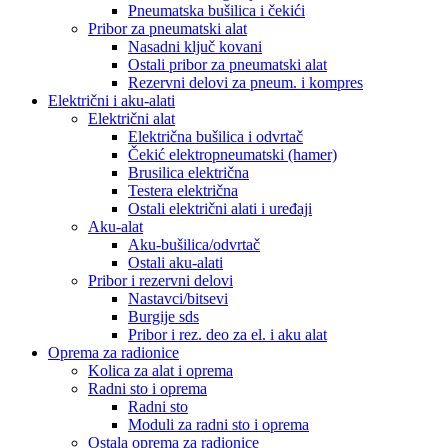
Pneumatska bušilica i čekići
Pribor za pneumatski alat
Nasadni ključ kovani
Ostali pribor za pneumatski alat
Rezervni delovi za pneum. i kompres
Električni i aku-alati
Električni alat
Električna bušilica i odvrtač
Čekić elektropneumatski (hamer)
Brusilica električna
Testera električna
Ostali električni alati i uređaji
Aku-alat
Aku-bušilica/odvrtač
Ostali aku-alati
Pribor i rezervni delovi
Nastavci/bitsevi
Burgije sds
Pribor i rez. deo za el. i aku alat
Oprema za radionice
Kolica za alat i oprema
Radni sto i oprema
Radni sto
Moduli za radni sto i oprema
Ostala oprema za radionice