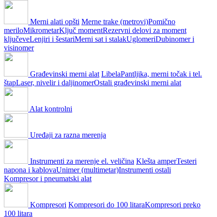
Merni alati opšti
Merne trake (metrovi)
Pomično
merilo
Mikrometar
Ključ moment
Rezervni delovi za moment
ključeve
Lenjiri i šestari
Merni sat i stalak
Uglomeri
Dubinomer i
visinomer
Građevinski merni alat
Libela
Pantljika, merni točak i tel.
štap
Laser, nivelir i daljinomer
Ostali građevinski merni alat
Alat kontrolni
Uređaji za razna merenja
Instrumenti za merenje el. veličina
Klešta amper
Testeri
napona i kablova
Unimer (multimetar)
Instrumenti ostali
Kompresor i pneumatski alat
Kompresori
Kompresori do 100 litara
Kompresori preko
100 litara