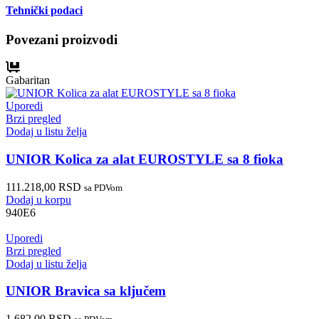
Tehnički podaci
Povezani proizvodi
Gabaritan
Uporedi
Brzi pregled
Dodaj u listu želja
UNIOR Kolica za alat EUROSTYLE sa 8 fioka
111.218,00
RSD
sa PDVom
Dodaj u korpu
940E6
Uporedi
Brzi pregled
Dodaj u listu želja
UNIOR Bravica sa ključem
1.682,00
RSD