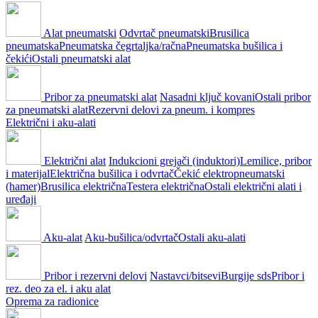
Alat pneumatski
Odvrtač pneumatski
Brusilica
pneumatska
Pneumatska čegrtaljka/račna
Pneumatska bušilica i
čekići
Ostali pneumatski alat
Pribor za pneumatski alat
Nasadni ključ kovani
Ostali pribor
za pneumatski alat
Rezervni delovi za pneum. i kompres
Električni i aku-alati
Električni alat
Indukcioni grejači (induktori)
Lemilice, pribor
i materijal
Električna bušilica i odvrtač
Čekić elektropneumatski
(hamer)
Brusilica električna
Testera električna
Ostali električni alati i
uređaji
Aku-alat
Aku-bušilica/odvrtač
Ostali aku-alati
Pribor i rezervni delovi
Nastavci/bitsevi
Burgije sds
Pribor i
rez. deo za el. i aku alat
Oprema za radionice