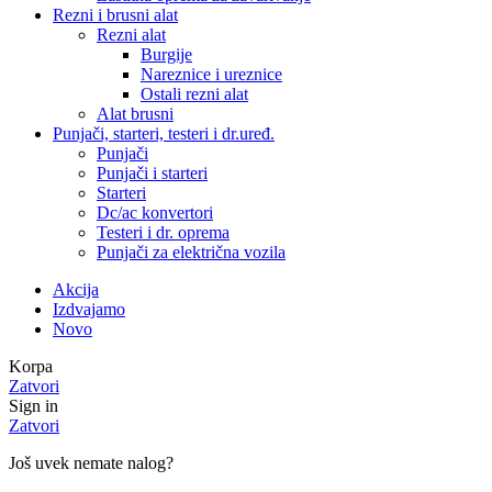
Rezni i brusni alat
Rezni alat
Burgije
Nareznice i ureznice
Ostali rezni alat
Alat brusni
Punjači, starteri, testeri i dr.uređ.
Punjači
Punjači i starteri
Starteri
Dc/ac konvertori
Testeri i dr. oprema
Punjači za električna vozila
Akcija
Izdvajamo
Novo
Korpa
Zatvori
Sign in
Zatvori
Još uvek nemate nalog?