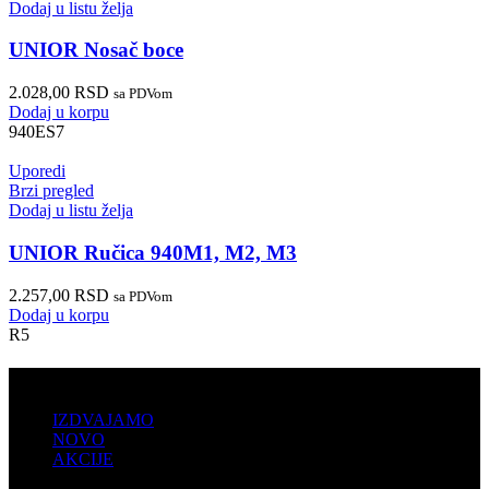
Dodaj u listu želja
UNIOR Nosač boce
2.028,00
RSD
sa PDVom
Dodaj u korpu
940ES7
Uporedi
Brzi pregled
Dodaj u listu želja
UNIOR Ručica 940M1, M2, M3
2.257,00
RSD
sa PDVom
Dodaj u korpu
R5
PRODAJA
IZDVAJAMO
NOVO
AKCIJE