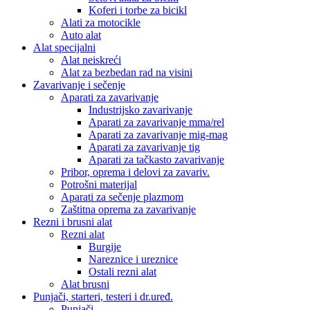
Koferi i torbe za bicikl
Alati za motocikle
Auto alat
Alat specijalni
Alat neiskreći
Alat za bezbedan rad na visini
Zavarivanje i sečenje
Aparati za zavarivanje
Industrijsko zavarivanje
Aparati za zavarivanje mma/rel
Aparati za zavarivanje mig-mag
Aparati za zavarivanje tig
Aparati za tačkasto zavarivanje
Pribor, oprema i delovi za zavariv.
Potrošni materijal
Aparati za sečenje plazmom
Zaštitna oprema za zavarivanje
Rezni i brusni alat
Rezni alat
Burgije
Nareznice i ureznice
Ostali rezni alat
Alat brusni
Punjači, starteri, testeri i dr.uređ.
Punjači