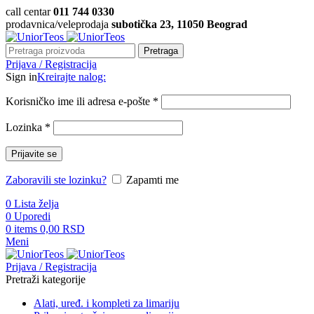
call centar
011 744 0330
prodavnica/veleprodaja
subotička 23, 11050 Beograd
Pretraga
Prijava / Registracija
Sign in
Kreirajte nalog:
Korisničko ime ili adresa e-pošte
*
Lozinka
*
Prijavite se
Zaboravili ste lozinku?
Zapamti me
0
Lista želja
0
Uporedi
0
items
0,00
RSD
Meni
Prijava / Registracija
Pretraži kategorije
Alati, uređ. i kompleti za limariju