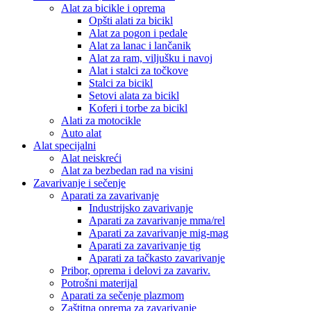
Alat za bicikle i oprema
Opšti alati za bicikl
Alat za pogon i pedale
Alat za lanac i lančanik
Alat za ram, viljušku i navoj
Alat i stalci za točkove
Stalci za bicikl
Setovi alata za bicikl
Koferi i torbe za bicikl
Alati za motocikle
Auto alat
Alat specijalni
Alat neiskreći
Alat za bezbedan rad na visini
Zavarivanje i sečenje
Aparati za zavarivanje
Industrijsko zavarivanje
Aparati za zavarivanje mma/rel
Aparati za zavarivanje mig-mag
Aparati za zavarivanje tig
Aparati za tačkasto zavarivanje
Pribor, oprema i delovi za zavariv.
Potrošni materijal
Aparati za sečenje plazmom
Zaštitna oprema za zavarivanje