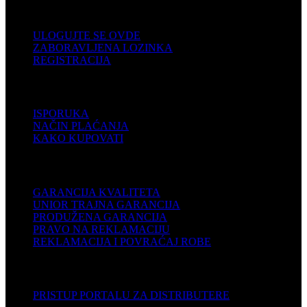
KORISNIČKI NALOG
ULOGUJTE SE OVDE
ZABORAVLJENA LOZINKA
REGISTRACIJA
POMOĆ
ISPORUKA
NAČIN PLAĆANJA
KAKO KUPOVATI
PODRŠKA
GARANCIJA KVALITETA
UNIOR TRAJNA GARANCIJA
PRODUŽENA GARANCIJA
PRAVO NA REKLAMACIJU
REKLAMACIJA I POVRAĆAJ ROBE
DISTRIBUTERI
PRISTUP PORTALU ZA DISTRIBUTERE