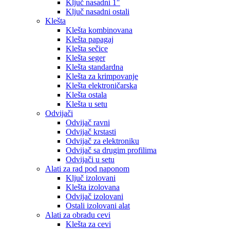
Ključ nasadni 1″
Ključ nasadni ostali
Klešta
Klešta kombinovana
Klešta papagaj
Klešta sečice
Klešta seger
Klešta standardna
Klešta za krimpovanje
Klešta elektroničarska
Klešta ostala
Klešta u setu
Odvijači
Odvijač ravni
Odvijač krstasti
Odvijač za elektroniku
Odvijač sa drugim profilima
Odvijači u setu
Alati za rad pod naponom
Ključ izolovani
Klešta izolovana
Odvijač izolovani
Ostali izolovani alat
Alati za obradu cevi
Klešta za cevi