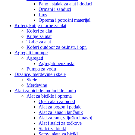
Pano i stalak za alat i dodaci
Ormani i sanduci
Lms
Oprema i potrošni materijal
Koferi, kutije i torbe za alat
Koferi za alat
Kutije za alat
Torbe za alat
Koferi outdoor za os.instr. i opr.
Agregati i pumpe
Agregati
Agregati benzinski
Pumpa za vodu
Dizalice, merdevine i skele
Skele
Merdevine
Alati za bicikle, motocikle i auto
Alat za bicikle i oprema
Opšti alati za bicikl
Alat za pogon i pedale
Alat za lanac i lančanik
Alat za ram, viljušku i navoj
Alat i stalci za točkove
Stalci za bicikl
Setovi alata za bicikl