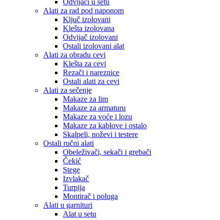
Odvijači u setu
Alati za rad pod naponom
Ključ izolovani
Klešta izolovana
Odvijač izolovani
Ostali izolovani alat
Alati za obradu cevi
Klešta za cevi
Rezači i nareznice
Ostali alati za cevi
Alati za sečenje
Makaze za lim
Makaze za armaturu
Makaze za voće i lozu
Makaze za kablove i ostalo
Skalpeli, noževi i testere
Ostali ručni alati
Obeleživači, sekači i grebači
Čekić
Stege
Izvlakač
Turpija
Montirač i poluga
Alati u garnituri
Alat u setu