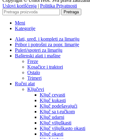
Copyright © UniorTeos. Sva prava zadržana
Uslovi korišćenja
|
Politika Privatnosti
Pretraga
Meni
Kategorije
Alati, uređ. i kompleti za limariju
Pribor i potrošni za popr. limarije
Puleri/spoteri za limariju
Baštenski alati i mašine
Freze
Kosačice i traktori
Ostalo
Trimeri
Ručni alat
Ključevi
Ključ cevasti
Ključ kukasti
Ključ podešavajući
Ključ sa t-ručkom
Ključ udarni
Ključ viljuškasti
Ključ viljuškasto okasti
Ključ okasti