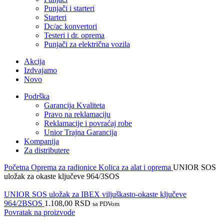
Punjači i starteri
Starteri
Dc/ac konvertori
Testeri i dr. oprema
Punjači za električna vozila
Akcija
Izdvajamo
Novo
Podrška
Garancija Kvaliteta
Pravo na reklamaciju
Reklamacije i povraćaj robe
Unior Trajna Garancija
Kompanija
Za distributere
Početna
Oprema za radionice
Kolica za alat i oprema
UNIOR SOS
uložak za okaste ključeve 964/3SOS
UNIOR SOS uložak za IBEX viljuškasto-okaste ključeve
964/2BSOS
1.108,00
RSD
sa PDVom
Povratak na proizvode