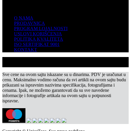
KOMPANIJA
O NAMA
PRODAVNICA
PROGRAM LOJALNOSTI
USLOVI KORIŠĆENJA
POLITIKA KVALITETA
ISO SERTIFIKAT 9001
KONTAKT
Sve cene na ovom sajtu iskazane su u dinarima. PDV je uračunat u
cenu. Maksimalno vodimo računa da svi artikli na ovom sajtu budu
prikazani sa ispravnim nazivima specifikacija, fotografijama i
cenama. Ipak, ne možemo garantovati da su sve navedene
informacije i fotografije artikala na ovom sajtu u potpunosti
ispravne.