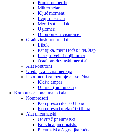
Pomično merilo
Mikrometar
Ključ moment
Lenjiri i šestari
Merni sat i stalak
Uglomeri
Dubinomer i visinomer
Građevinski merni alat
Libela
Pantljika, merni točak i tel. štap
Laser, nivelir i daljinomer
Ostali građevinski merni alat
Alat kontrolni
Uređaji za razna merenja
Instrumenti za merenje el. veličina
Klešta amper
Unimer (multimetar)
Kompresor i pneumatski alat
Kompresori
Kompresori do 100 litara
Kompresori preko 100 litara
Alat pneumatski
Odvrtač pneumatski
Brusilica pneumatska
Pneumatska čegrtaljka/račna