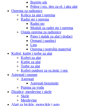
Burgije sds
Pribor i rez. deo za el. i aku alat
Oprema za radionice
Kolica za alat i oprema
Radni sto i oprema
Radni sto
Moduli za radni sto i oprema
Ostala oprema za radionice
Pano i stalak za alat i dodaci
Ormani i sanduci
Lms
Oprema i potrošni materijal
Koferi, kutije i torbe za alat
Koferi za alat
Kutije za alat
Torbe za alat
Koferi outdoor za os.instr. i opr.
Agregati i pumpe
Agregati
Agregati benzinski
Pumpa za vodu
Dizalice, merdevine i skele
Skele
Merdevine
Alati za bicikle, motocikle i auto