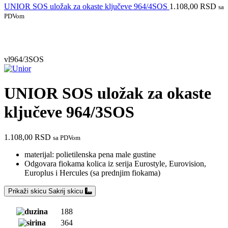
UNIOR SOS uložak za okaste ključeve 964/4SOS
1.108,00
RSD
sa
PDVom
vl964/3SOS
UNIOR SOS uložak za okaste
ključeve 964/3SOS
1.108,00
RSD
sa PDVom
materijal: polietilenska pena male gustine
Odgovara fiokama kolica iz serija Eurostyle, Eurovision,
Europlus i Hercules (sa prednjim fiokama)
Prikaži skicu
Sakrij skicu
188
364