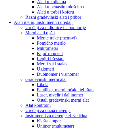
Alati u kolicima
Alati u penastim ulošcima
Alati u torbi i koferu
Razni građevinski alati i pribor
Alati merni, instrumenti i uređaji
Uređaji za radionice i laboratorije
Merni alati opšti
Merne trake (metrovi)
Pomično merilo
Mikrometar
Ključ moment
Lenjiri i šestari
Merni sat i stalak
Uglomeri
Dubinomer i visinomer
Građevinski merni alat
Libela
Pantljika, merni točak i tel. štap
Laser, nivelir i daljinomer
Ostali građevinski merni alat
Alat kontrolni
Uređaji za razna merenja
Instrumenti za merenje el. veličina
Klešta amper
Unimer (multimetar)