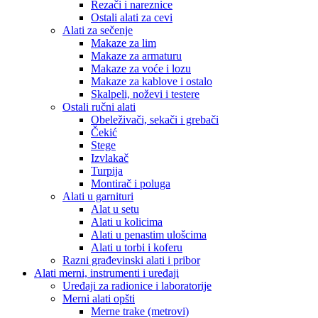
Rezači i nareznice
Ostali alati za cevi
Alati za sečenje
Makaze za lim
Makaze za armaturu
Makaze za voće i lozu
Makaze za kablove i ostalo
Skalpeli, noževi i testere
Ostali ručni alati
Obeleživači, sekači i grebači
Čekić
Stege
Izvlakač
Turpija
Montirač i poluga
Alati u garnituri
Alat u setu
Alati u kolicima
Alati u penastim ulošcima
Alati u torbi i koferu
Razni građevinski alati i pribor
Alati merni, instrumenti i uređaji
Uređaji za radionice i laboratorije
Merni alati opšti
Merne trake (metrovi)