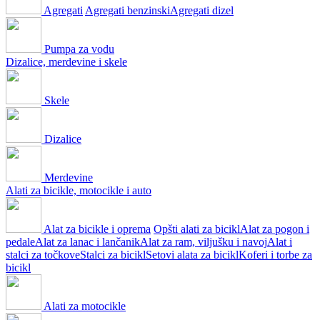
Agregati
Agregati benzinski
Agregati dizel
Pumpa za vodu
Dizalice, merdevine i skele
Skele
Dizalice
Merdevine
Alati za bicikle, motocikle i auto
Alat za bicikle i oprema
Opšti alati za bicikl
Alat za pogon i
pedale
Alat za lanac i lančanik
Alat za ram, viljušku i navoj
Alat i
stalci za točkove
Stalci za bicikl
Setovi alata za bicikl
Koferi i torbe za
bicikl
Alati za motocikle