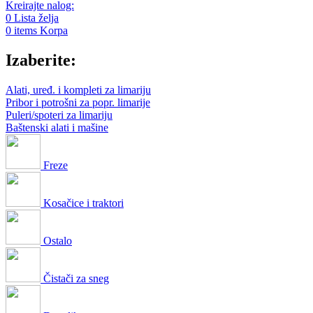
Kreirajte nalog:
0
Lista želja
0
items
Korpa
Izaberite:
Alati, uređ. i kompleti za limariju
Pribor i potrošni za popr. limarije
Puleri/spoteri za limariju
Baštenski alati i mašine
Freze
Kosačice i traktori
Ostalo
Čistači za sneg