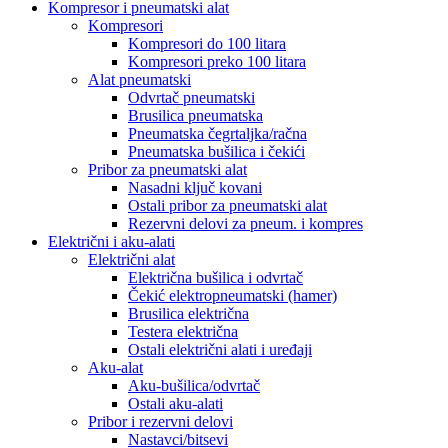
Kompresor i pneumatski alat
Kompresori
Kompresori do 100 litara
Kompresori preko 100 litara
Alat pneumatski
Odvrtač pneumatski
Brusilica pneumatska
Pneumatska čegrtaljka/račna
Pneumatska bušilica i čekići
Pribor za pneumatski alat
Nasadni ključ kovani
Ostali pribor za pneumatski alat
Rezervni delovi za pneum. i kompres
Električni i aku-alati
Električni alat
Električna bušilica i odvrtač
Čekić elektropneumatski (hamer)
Brusilica električna
Testera električna
Ostali električni alati i uređaji
Aku-alat
Aku-bušilica/odvrtač
Ostali aku-alati
Pribor i rezervni delovi
Nastavci/bitsevi