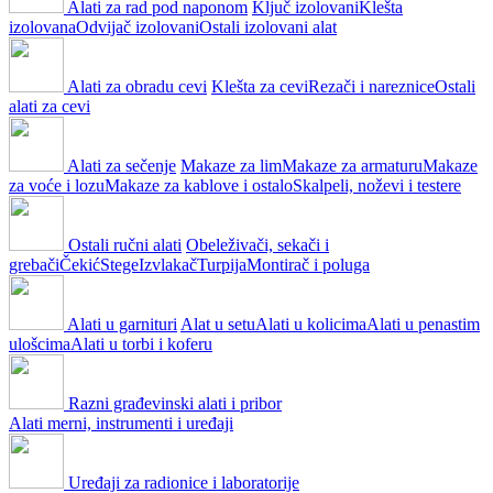
Alati za rad pod naponom
Ključ izolovani
Klešta
izolovana
Odvijač izolovani
Ostali izolovani alat
Alati za obradu cevi
Klešta za cevi
Rezači i nareznice
Ostali
alati za cevi
Alati za sečenje
Makaze za lim
Makaze za armaturu
Makaze
za voće i lozu
Makaze za kablove i ostalo
Skalpeli, noževi i testere
Ostali ručni alati
Obeleživači, sekači i
grebači
Čekić
Stege
Izvlakač
Turpija
Montirač i poluga
Alati u garnituri
Alat u setu
Alati u kolicima
Alati u penastim
ulošcima
Alati u torbi i koferu
Razni građevinski alati i pribor
Alati merni, instrumenti i uređaji
Uređaji za radionice i laboratorije