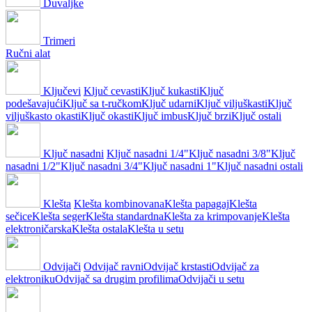
Duvaljke
Trimeri
Ručni alat
Ključevi
Ključ cevasti
Ključ kukasti
Ključ
podešavajući
Ključ sa t-ručkom
Ključ udarni
Ključ viljuškasti
Ključ
viljuškasto okasti
Ključ okasti
Ključ imbus
Ključ brzi
Ključ ostali
Ključ nasadni
Ključ nasadni 1/4"
Ključ nasadni 3/8"
Ključ
nasadni 1/2"
Ključ nasadni 3/4"
Ključ nasadni 1"
Ključ nasadni ostali
Klešta
Klešta kombinovana
Klešta papagaj
Klešta
sečice
Klešta seger
Klešta standardna
Klešta za krimpovanje
Klešta
elektroničarska
Klešta ostala
Klešta u setu
Odvijači
Odvijač ravni
Odvijač krstasti
Odvijač za
elektroniku
Odvijač sa drugim profilima
Odvijači u setu