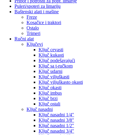
Pribor i potrošni za popr. limarije
Puleri/spoteri za limariju
Baštenski alati i mašine
Freze
Kosačice i traktori
Ostalo
Trimeri
Ručni alat
Ključevi
Ključ cevasti
Ključ kukasti
Ključ podešavajući
Ključ sa t-ručkom
Ključ udarni
Ključ viljuškasti
Ključ viljuškasto okasti
Ključ okasti
Ključ imbus
Ključ brzi
Ključ ostali
Ključ nasadni
Ključ nasadni 1/4″
Ključ nasadni 3/8″
Ključ nasadni 1/2″
Ključ nasadni 3/4″