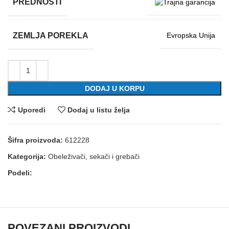
PREDNOSTI
ZEMLJA POREKLA
Evropska Unija
DODAJ U KORPU
Uporedi
Dodaj u listu želja
Šifra proizvoda:
612228
Kategorija:
Obeleživači, sekači i grebači
Podeli:
POVEZANI PROIZVODI