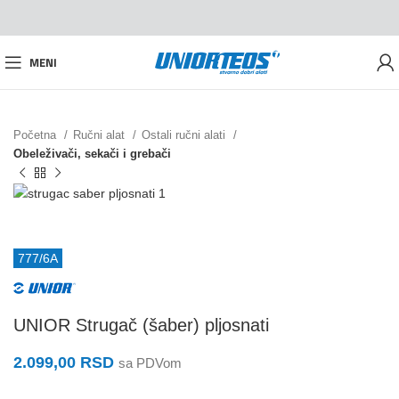
MENI
Početna
Ručni alat
Ostali ručni alati
Obeleživači, sekači i grebači
777/6A
UNIOR Strugač (šaber) pljosnati
2.099,00
RSD
sa PDVom