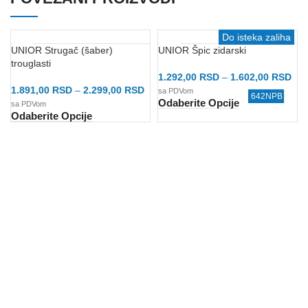
Do isteka zaliha
Do isteka zaliha
Do isteka zaliha
UNIOR Strugač (šaber)
UNIOR Špic zidarski
trouglasti
1.292,00
RSD
–
1.602,00
RSD
1.891,00
RSD
–
2.299,00
RSD
sa PDVom
670/6HS
642NPB
777/6C
670/6A
660/6A
640/6
1279
Odaberite Opcije
sa PDVom
Odaberite Opcije