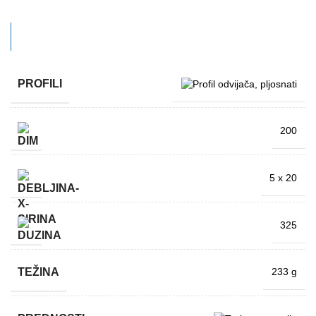
PROFILI
200
5 x 20
325
TEŽINA
233 g