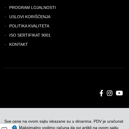
PROGRAM LOJALNOSTI
USLOVI KORIŠĆENJA
POLITIKA KVALITETA
ISO SERTIFIKAT 9001
KONTAKT
Sve cene na ovom sajtu iskazane su u dinarima. PDV je uračunat
u cenu. Maksimalno vodimo računa da svi artikli na ovom sajtu
0