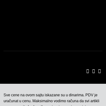
USLOVI KORIŠĆENJA
POLITIKA KVALITETA
ISO SERTIFIKAT 9001
KONTAKT
Sve cene na ovom sajtu iskazane su u dinarima. PDV je
uračunat u cenu. Maksimalno vodimo računa da svi artikli