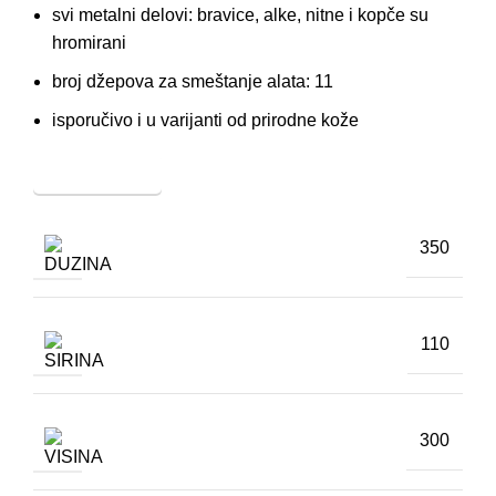
svi metalni delovi: bravice, alke, nitne i kopče su
hromirani
broj džepova za smeštanje alata: 11
isporučivo i u varijanti od prirodne kože
Prikaži skicu
350
110
300