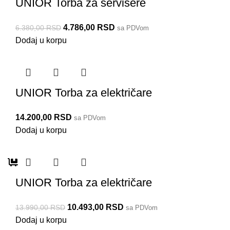
UNIOR Torba za servisere
4.786,00
RSD
6.380,00
RSD
sa PDVom
Dodaj u korpu
UNIOR Torba za električare
14.200,00
RSD
sa PDVom
Dodaj u korpu
an
UNIOR Torba za električare
10.493,00
RSD
13.990,00
RSD
909PES
116.03
116.02
CT252
90064
1113
1112
909
sa PDVom
Dodaj u korpu