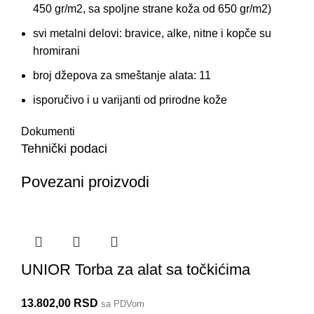
450 gr/m2, sa spoljne strane koža od 650 gr/m2)
svi metalni delovi: bravice, alke, nitne i kopče su
hromirani
broj džepova za smeštanje alata: 11
isporučivo i u varijanti od prirodne kože
Dokumenti
Tehnički podaci
Povezani proizvodi
UNIOR Torba za alat sa točkićima
13.802,00
RSD
sa PDVom