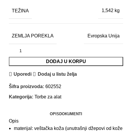
TEŽINA
1,542 kg
ZEMLJA POREKLA
Evropska Unija
DODAJ U KORPU
Uporedi
Dodaj u listu želja
Šifra proizvoda:
602552
Kategorija:
Torbe za alat
OPIS
DOKUMENTI
Opis
materijal: veštačka koža (unutrašnji džepovi od kože