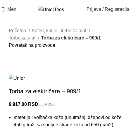
Meni
Prijava / Registracija
Do isteka zaliha
Akcija
Akcija
Početna
Koferi, kutije i torbe za alat
Torbe za alat
Torba za električare – 909/1
Povratak na proizvode
909/1
Torba za električare – 909/1
9.917,00
RSD
sa PDVom
materijal: veštačka koža (unutrašnji džepovi od kože
450 gr/m2, sa spoljne strane koža od 650 gr/m2)