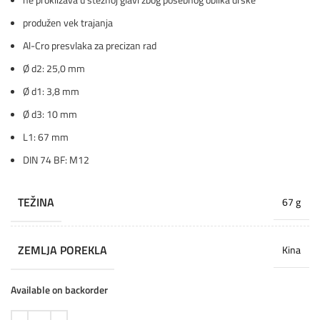
produžen vek trajanja
Al-Cro presvlaka za precizan rad
Ø d2: 25,0 mm
Ø d1: 3,8 mm
Ø d3: 10 mm
L1: 67 mm
DIN 74 BF: M12
TEŽINA
67 g
ZEMLJA POREKLA
Kina
Available on backorder