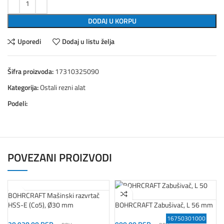
DODAJ U KORPU
Uporedi
Dodaj u listu želja
Šifra proizvoda:
17310325090
Kategorija:
Ostali rezni alat
Podeli:
POVEZANI PROIZVODI
BOHRCRAFT Mašinski razvrtač
HSS-E (Co5), Ø30 mm
BOHRCRAFT Zabušivač, L 56 mm
16750303000
16000300400
16750302800
17141330006
16000300200
16750302600
16750302400
16750301000