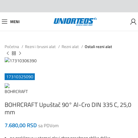
MENI
Početna
Rezni i brusni alat
Rezni alat
Ostali rezni alat
17310325090
BOHRCRAFT Upuštač 90° Al-Cro DIN 335 C, 25,0
mm
7.680,00
RSD
sa PDVom
ne proklizava u steznoj glavi zbog posebnog oblika drške