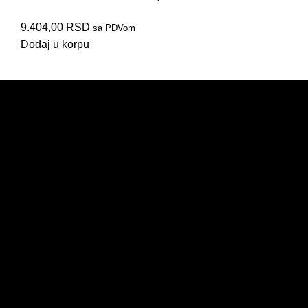
9.404,00
RSD
41421330014
41421410021
60001410025
41001330021
46011330312
46011331512
42001102200
41001102200
sa PDVom
Dodaj u korpu
PRODAJA
IZDVAJAMO
NOVO
AKCIJE
KORISNIČKI NALOG