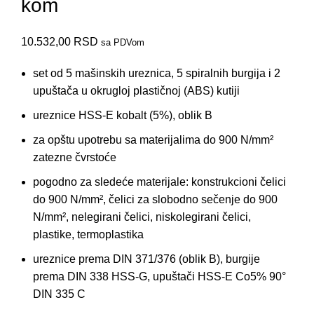
kom
10.532,00
RSD
sa PDVom
set od 5 mašinskih ureznica, 5 spiralnih burgija i 2
upuštača u okrugloj plastičnoj (ABS) kutiji
ureznice HSS-E kobalt (5%), oblik B
za opštu upotrebu sa materijalima do 900 N/mm²
zatezne čvrstoće
pogodno za sledeće materijale: konstrukcioni čelici
do 900 N/mm², čelici za slobodno sečenje do 900
N/mm², nelegirani čelici, niskolegirani čelici,
plastike, termoplastika
ureznice prema DIN 371/376 (oblik B), burgije
prema DIN 338 HSS-G, upuštači HSS-E Co5% 90°
DIN 335 C