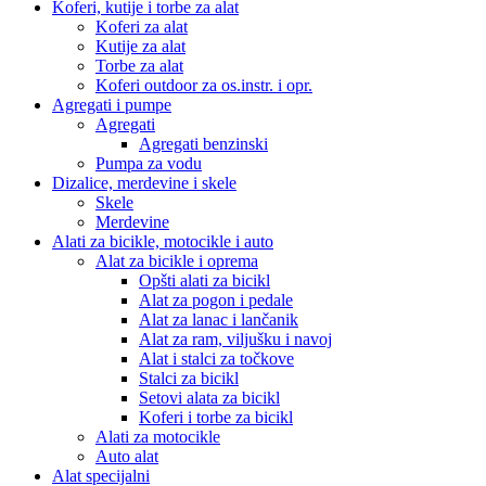
Koferi, kutije i torbe za alat
Koferi za alat
Kutije za alat
Torbe za alat
Koferi outdoor za os.instr. i opr.
Agregati i pumpe
Agregati
Agregati benzinski
Pumpa za vodu
Dizalice, merdevine i skele
Skele
Merdevine
Alati za bicikle, motocikle i auto
Alat za bicikle i oprema
Opšti alati za bicikl
Alat za pogon i pedale
Alat za lanac i lančanik
Alat za ram, viljušku i navoj
Alat i stalci za točkove
Stalci za bicikl
Setovi alata za bicikl
Koferi i torbe za bicikl
Alati za motocikle
Auto alat
Alat specijalni