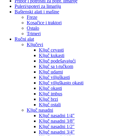
Pribor i potrošni za popr. limarije
Puleri/spoteri za limariju
Baštenski alati i mašine
Freze
Kosačice i traktori
Ostalo
Trimeri
Ručni alat
Ključevi
Ključ cevasti
Ključ kukasti
Ključ podešavajući
Ključ sa t-ručkom
Ključ udarni
Ključ viljuškasti
Ključ viljuškasto okasti
Ključ okasti
Ključ imbus
Ključ brzi
Ključ ostali
Ključ nasadni
Ključ nasadni 1/4″
Ključ nasadni 3/8″
Ključ nasadni 1/2″
Ključ nasadni 3/4″