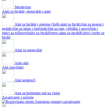
Merdevine
Alati za bicikle, motocikle i auto
Alat za bicikle i oprema
Opšti alati za bicikl
Alat za pogon i
pedale
Alat za lanac i lančanik
Alat za ram, viljušku i navoj
Alat i
stalci za točkove
Stalci za bicikl
Setovi alata za bicikl
Koferi i torbe za
bicikl
Alati za motocikle
Auto alat
Alat specijalni
Alat neiskreći
Alat za bezbedan rad na visini
Zavarivanje i sečenje
Autogeno (gasno) zavarivanje