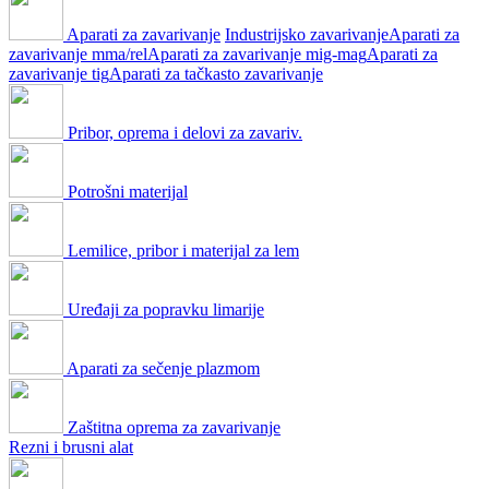
Aparati za zavarivanje
Industrijsko zavarivanje
Aparati za
zavarivanje mma/rel
Aparati za zavarivanje mig-mag
Aparati za
zavarivanje tig
Aparati za tačkasto zavarivanje
Pribor, oprema i delovi za zavariv.
Potrošni materijal
Lemilice, pribor i materijal za lem
Uređaji za popravku limarije
Aparati za sečenje plazmom
Zaštitna oprema za zavarivanje
Rezni i brusni alat