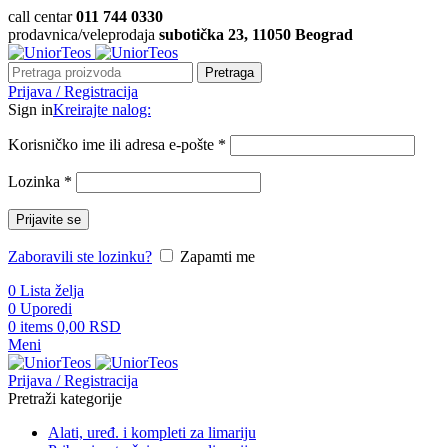
call centar
011 744 0330
prodavnica/veleprodaja
subotička 23, 11050 Beograd
Pretraga
Prijava / Registracija
Sign in
Kreirajte nalog:
Korisničko ime ili adresa e-pošte
*
Lozinka
*
Prijavite se
Zaboravili ste lozinku?
Zapamti me
0
Lista želja
0
Uporedi
0
items
0,00
RSD
Meni
Prijava / Registracija
Pretraži kategorije
Alati, uređ. i kompleti za limariju