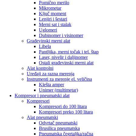
Pomično merilo
Mikrometar
Ključ moment
Lenjiri i šestari
Merni sat i stalak
Uglomeri
Dubinomer i visinomer
Građevinski merni alat
Libela
Pantljika, merni točak i tel. štap
Laser, nivelir i daljinomer
Ostali građevinski merni alat
Alat kontrolni
Uređaji za razna merenja
Instrumenti za merenje el. veličina
Klešta amper
Unimer (multimetar)
Kompresor i pneumatski alat
Kompresori
Kompresori do 100 litara
Kompresori preko 100 litara
Alat pneumatski
Odvrtač pneumatski
Brusilica pneumatska
Pneumatska čegrtaljka/račna