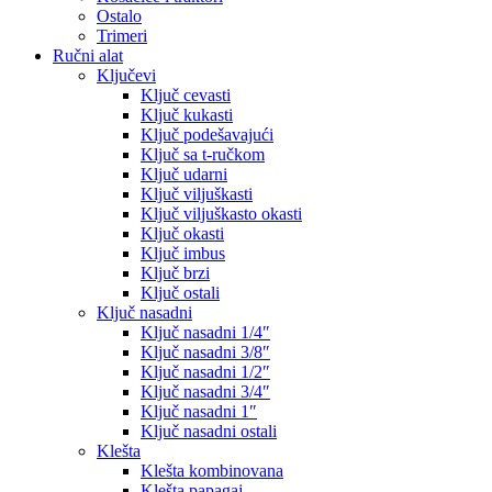
Ostalo
Trimeri
Ručni alat
Ključevi
Ključ cevasti
Ključ kukasti
Ključ podešavajući
Ključ sa t-ručkom
Ključ udarni
Ključ viljuškasti
Ključ viljuškasto okasti
Ključ okasti
Ključ imbus
Ključ brzi
Ključ ostali
Ključ nasadni
Ključ nasadni 1/4″
Ključ nasadni 3/8″
Ključ nasadni 1/2″
Ključ nasadni 3/4″
Ključ nasadni 1″
Ključ nasadni ostali
Klešta
Klešta kombinovana
Klešta papagaj