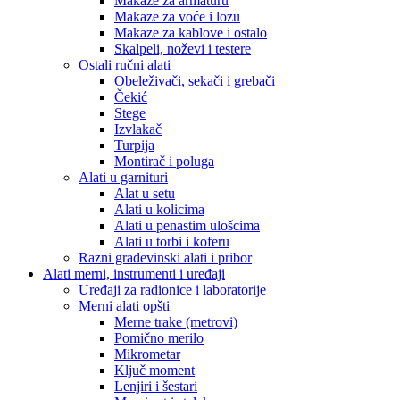
Makaze za armaturu
Makaze za voće i lozu
Makaze za kablove i ostalo
Skalpeli, noževi i testere
Ostali ručni alati
Obeleživači, sekači i grebači
Čekić
Stege
Izvlakač
Turpija
Montirač i poluga
Alati u garnituri
Alat u setu
Alati u kolicima
Alati u penastim ulošcima
Alati u torbi i koferu
Razni građevinski alati i pribor
Alati merni, instrumenti i uređaji
Uređaji za radionice i laboratorije
Merni alati opšti
Merne trake (metrovi)
Pomično merilo
Mikrometar
Ključ moment
Lenjiri i šestari