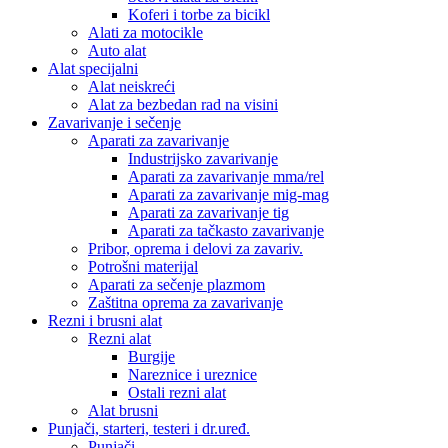
Koferi i torbe za bicikl
Alati za motocikle
Auto alat
Alat specijalni
Alat neiskreći
Alat za bezbedan rad na visini
Zavarivanje i sečenje
Aparati za zavarivanje
Industrijsko zavarivanje
Aparati za zavarivanje mma/rel
Aparati za zavarivanje mig-mag
Aparati za zavarivanje tig
Aparati za tačkasto zavarivanje
Pribor, oprema i delovi za zavariv.
Potrošni materijal
Aparati za sečenje plazmom
Zaštitna oprema za zavarivanje
Rezni i brusni alat
Rezni alat
Burgije
Nareznice i ureznice
Ostali rezni alat
Alat brusni
Punjači, starteri, testeri i dr.uređ.
Punjači