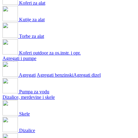
Koferi za alat
Kutije za alat
Torbe za alat
Koferi outdoor za os.instr. i opr.
Agregati i pumpe
Agregati
Agregati benzinski
Agregati dizel
Pumpa za vodu
Dizalice, merdevine i skele
Skele
Dizalice