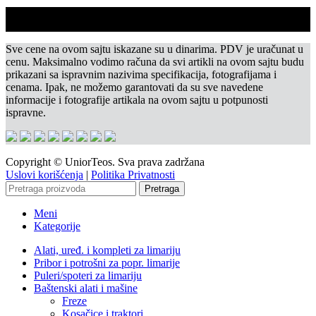
Sve cene na ovom sajtu iskazane su u dinarima. PDV je uračunat u
cenu. Maksimalno vodimo računa da svi artikli na ovom sajtu budu
prikazani sa ispravnim nazivima specifikacija, fotografijama i
cenama. Ipak, ne možemo garantovati da su sve navedene
informacije i fotografije artikala na ovom sajtu u potpunosti
ispravne.
Copyright © UniorTeos. Sva prava zadržana
Uslovi korišćenja
|
Politika Privatnosti
Pretraga
Meni
Kategorije
Alati, uređ. i kompleti za limariju
Pribor i potrošni za popr. limarije
Puleri/spoteri za limariju
Baštenski alati i mašine
Freze
Kosačice i traktori