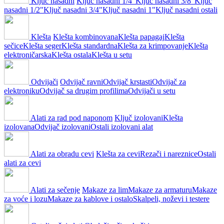
Ključ nasadni
Ključ nasadni 1/4"
Ključ nasadni 3/8"
Ključ
nasadni 1/2"
Ključ nasadni 3/4"
Ključ nasadni 1"
Ključ nasadni ostali
Klešta
Klešta kombinovana
Klešta papagaj
Klešta
sečice
Klešta seger
Klešta standardna
Klešta za krimpovanje
Klešta
elektroničarska
Klešta ostala
Klešta u setu
Odvijači
Odvijač ravni
Odvijač krstasti
Odvijač za
elektroniku
Odvijač sa drugim profilima
Odvijači u setu
Alati za rad pod naponom
Ključ izolovani
Klešta
izolovana
Odvijač izolovani
Ostali izolovani alat
Alati za obradu cevi
Klešta za cevi
Rezači i nareznice
Ostali
alati za cevi
Alati za sečenje
Makaze za lim
Makaze za armaturu
Makaze
za voće i lozu
Makaze za kablove i ostalo
Skalpeli, noževi i testere