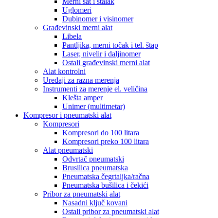
Merni sat i stalak
Uglomeri
Dubinomer i visinomer
Građevinski merni alat
Libela
Pantljika, merni točak i tel. štap
Laser, nivelir i daljinomer
Ostali građevinski merni alat
Alat kontrolni
Uređaji za razna merenja
Instrumenti za merenje el. veličina
Klešta amper
Unimer (multimetar)
Kompresor i pneumatski alat
Kompresori
Kompresori do 100 litara
Kompresori preko 100 litara
Alat pneumatski
Odvrtač pneumatski
Brusilica pneumatska
Pneumatska čegrtaljka/račna
Pneumatska bušilica i čekići
Pribor za pneumatski alat
Nasadni ključ kovani
Ostali pribor za pneumatski alat