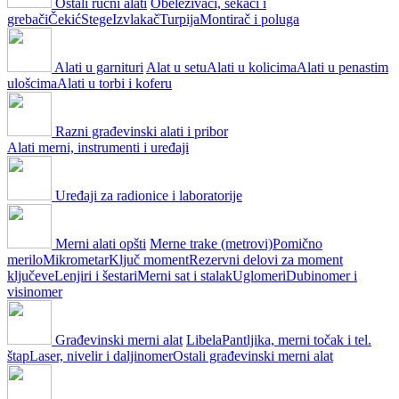
Ostali ručni alati
Obeleživači, sekači i
grebači
Čekić
Stege
Izvlakač
Turpija
Montirač i poluga
Alati u garnituri
Alat u setu
Alati u kolicima
Alati u penastim
ulošcima
Alati u torbi i koferu
Razni građevinski alati i pribor
Alati merni, instrumenti i uređaji
Uređaji za radionice i laboratorije
Merni alati opšti
Merne trake (metrovi)
Pomično
merilo
Mikrometar
Ključ moment
Rezervni delovi za moment
ključeve
Lenjiri i šestari
Merni sat i stalak
Uglomeri
Dubinomer i
visinomer
Građevinski merni alat
Libela
Pantljika, merni točak i tel.
štap
Laser, nivelir i daljinomer
Ostali građevinski merni alat