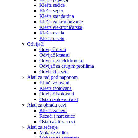
Klešta sečice
Klešta seger
Klešta standardna
Klešta za krimpovanje
Klešta elektroničarska
Klešta ostala
Klešta u setu
Odvijači
Odvijač ravni
Odvijač krstasti
Odvijač za elektroniku
Odvijač sa drugim profilima
Odvijači u setu
Alati za rad pod naponom
Ključ izolovani
Klešta izolovana
Odvijač izolovani
Ostali izolovani alat
Alati za obradu cevi
Klešta za cevi
Rezači i nareznice
Ostali alati za cevi
Alati za sečenje
Makaze za lim