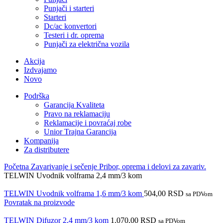
Punjači i starteri
Starteri
Dc/ac konvertori
Testeri i dr. oprema
Punjači za električna vozila
Akcija
Izdvajamo
Novo
Podrška
Garancija Kvaliteta
Pravo na reklamaciju
Reklamacije i povraćaj robe
Unior Trajna Garancija
Kompanija
Za distributere
Početna
Zavarivanje i sečenje
Pribor, oprema i delovi za zavariv.
TELWIN Uvodnik volframa 2,4 mm/3 kom
TELWIN Uvodnik volframa 1,6 mm/3 kom
504,00
RSD
sa PDVom
Povratak na proizvode
TELWIN Difuzor 2,4 mm/3 kom
1.070,00
RSD
sa PDVom