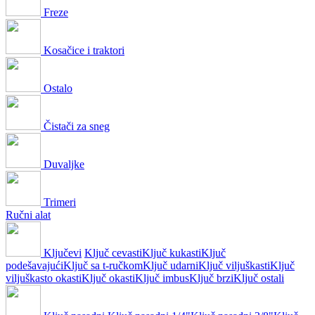
Freze
Kosačice i traktori
Ostalo
Čistači za sneg
Duvaljke
Trimeri
Ručni alat
Ključevi
Ključ cevasti
Ključ kukasti
Ključ
podešavajući
Ključ sa t-ručkom
Ključ udarni
Ključ viljuškasti
Ključ
viljuškasto okasti
Ključ okasti
Ključ imbus
Ključ brzi
Ključ ostali