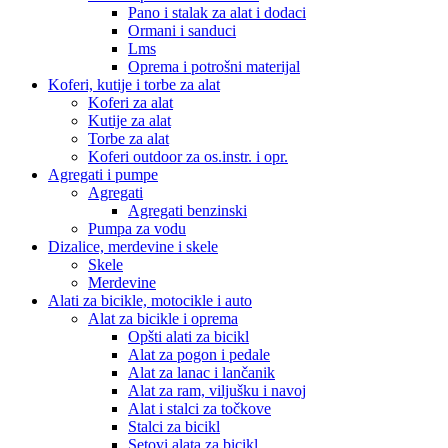
Pano i stalak za alat i dodaci
Ormani i sanduci
Lms
Oprema i potrošni materijal
Koferi, kutije i torbe za alat
Koferi za alat
Kutije za alat
Torbe za alat
Koferi outdoor za os.instr. i opr.
Agregati i pumpe
Agregati
Agregati benzinski
Pumpa za vodu
Dizalice, merdevine i skele
Skele
Merdevine
Alati za bicikle, motocikle i auto
Alat za bicikle i oprema
Opšti alati za bicikl
Alat za pogon i pedale
Alat za lanac i lančanik
Alat za ram, viljušku i navoj
Alat i stalci za točkove
Stalci za bicikl
Setovi alata za bicikl