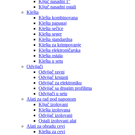
Ključ nasadni 1″
Ključ nasadni ostali
Klešta
Klešta kombinovana
Klešta papagaj
Klešta sečice
Klešta seger
Klešta standardna
Klešta za krimpovanje
Klešta elektroničarska
Klešta ostala
Klešta u setu
Odvijači
Odvijač ravni
Odvijač krstasti
Odvijač za elektroniku
Odvijač sa drugim profilima
Odvijači u setu
Alati za rad pod naponom
Ključ izolovani
Klešta izolovana
Odvijač izolovani
Ostali izolovani alat
Alati za obradu cevi
Klešta za cevi