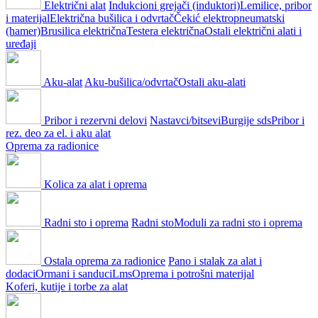
Električni alat
Indukcioni grejači (induktori)
Lemilice, pribor
i materijal
Električna bušilica i odvrtač
Čekić elektropneumatski
(hamer)
Brusilica električna
Testera električna
Ostali električni alati i
uređaji
Aku-alat
Aku-bušilica/odvrtač
Ostali aku-alati
Pribor i rezervni delovi
Nastavci/bitsevi
Burgije sds
Pribor i
rez. deo za el. i aku alat
Oprema za radionice
Kolica za alat i oprema
Radni sto i oprema
Radni sto
Moduli za radni sto i oprema
Ostala oprema za radionice
Pano i stalak za alat i
dodaci
Ormani i sanduci
Lms
Oprema i potrošni materijal
Koferi, kutije i torbe za alat