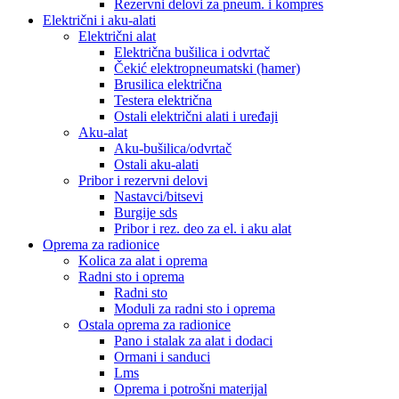
Rezervni delovi za pneum. i kompres
Električni i aku-alati
Električni alat
Električna bušilica i odvrtač
Čekić elektropneumatski (hamer)
Brusilica električna
Testera električna
Ostali električni alati i uređaji
Aku-alat
Aku-bušilica/odvrtač
Ostali aku-alati
Pribor i rezervni delovi
Nastavci/bitsevi
Burgije sds
Pribor i rez. deo za el. i aku alat
Oprema za radionice
Kolica za alat i oprema
Radni sto i oprema
Radni sto
Moduli za radni sto i oprema
Ostala oprema za radionice
Pano i stalak za alat i dodaci
Ormani i sanduci
Lms
Oprema i potrošni materijal