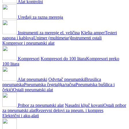
Alat kontrolni
Uređaji za razna merenja
Instrumenti za merenje el. veličina
Klešta amper
Testeri
napona i kablova
Unimer (multimetar)
Instrumenti ostali
Kompresor i pneumatski alat
Kompresori
Kompresori do 100 litara
Kompresori preko
100 litara
Alat pneumatski
Odvrtač pneumatski
Brusilica
pneumatska
Pneumatska čegrtaljka/račna
Pneumatska bušilica i
čekići
Ostali pneumatski alat
Pribor za pneumatski alat
Nasadni ključ kovani
Ostali pribor
za pneumatski alat
Rezervni delovi za pneum. i kompres
Električni i aku-alati