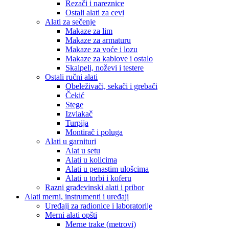
Rezači i nareznice
Ostali alati za cevi
Alati za sečenje
Makaze za lim
Makaze za armaturu
Makaze za voće i lozu
Makaze za kablove i ostalo
Skalpeli, noževi i testere
Ostali ručni alati
Obeleživači, sekači i grebači
Čekić
Stege
Izvlakač
Turpija
Montirač i poluga
Alati u garnituri
Alat u setu
Alati u kolicima
Alati u penastim ulošcima
Alati u torbi i koferu
Razni građevinski alati i pribor
Alati merni, instrumenti i uređaji
Uređaji za radionice i laboratorije
Merni alati opšti
Merne trake (metrovi)