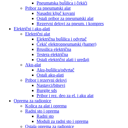
Pneumatska bušilica i čekići
Pribor za pneumatski alat
Nasadni ključ kovani
Ostali pribor za pneumatski alat
Rezervni delovi za pneum. i kompres
Električni i aku-alati
Električni alat
Električna bušilica i odvrtač
Čekić elektropneumatski (hamer)
Brusilica električna
Testera električna
Ostali električni alati i uređaji
Aku-alat
Aku-bušilica/odvrtač
Ostali aku-alati
Pribor i rezervni delovi
Nastavci/bitsevi
Burgije sds
Pribor i rez. deo za el. i aku alat
Oprema za radionice
Kolica za alat i oprema
Radni sto i oprema
Radni sto
Moduli za radni sto i oprema
Ostala oprema za radionice