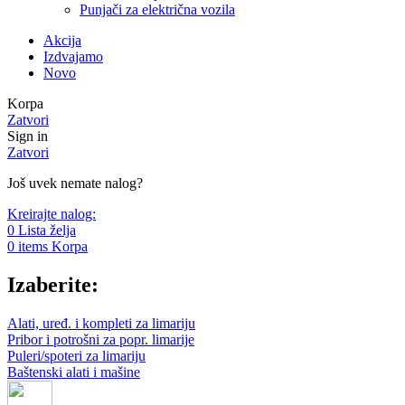
Punjači za električna vozila
Akcija
Izdvajamo
Novo
Korpa
Zatvori
Sign in
Zatvori
Još uvek nemate nalog?
Kreirajte nalog:
0
Lista želja
0
items
Korpa
Izaberite:
Alati, uređ. i kompleti za limariju
Pribor i potrošni za popr. limarije
Puleri/spoteri za limariju
Baštenski alati i mašine