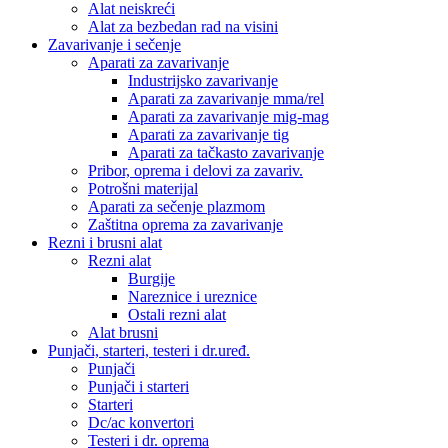
Alat neiskreći
Alat za bezbedan rad na visini
Zavarivanje i sečenje
Aparati za zavarivanje
Industrijsko zavarivanje
Aparati za zavarivanje mma/rel
Aparati za zavarivanje mig-mag
Aparati za zavarivanje tig
Aparati za tačkasto zavarivanje
Pribor, oprema i delovi za zavariv.
Potrošni materijal
Aparati za sečenje plazmom
Zaštitna oprema za zavarivanje
Rezni i brusni alat
Rezni alat
Burgije
Nareznice i ureznice
Ostali rezni alat
Alat brusni
Punjači, starteri, testeri i dr.uređ.
Punjači
Punjači i starteri
Starteri
Dc/ac konvertori
Testeri i dr. oprema