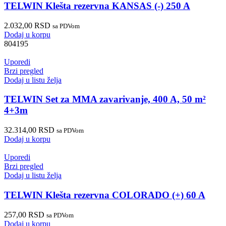
TELWIN Klešta rezervna KANSAS (-) 250 A
2.032,00
RSD
sa PDVom
Dodaj u korpu
804195
Uporedi
Brzi pregled
Dodaj u listu želja
TELWIN Set za MMA zavarivanje, 400 A, 50 m²
4+3m
32.314,00
RSD
sa PDVom
Dodaj u korpu
Uporedi
Brzi pregled
Dodaj u listu želja
TELWIN Klešta rezervna COLORADO (+) 60 A
257,00
RSD
sa PDVom
Dodaj u korpu