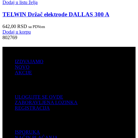
Dodaj u listu želja
TELWIN Držač elektrode DALLAS 300 A
642,00
RSD
sa PDVom
Dodaj u korpu
802769
PRODAJA
IZDVAJAMO
NOVO
AKCIJE
KORISNIČKI NALOG
ULOGUJTE SE OVDE
ZABORAVLJENA LOZINKA
REGISTRACIJA
POMOĆ
ISPORUKA
NAČIN PLAĆANJA