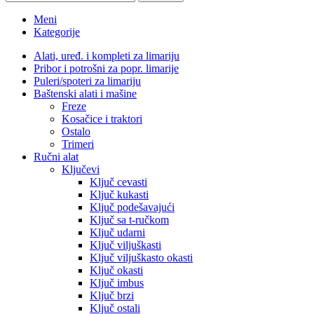
Meni
Kategorije
Alati, uređ. i kompleti za limariju
Pribor i potrošni za popr. limarije
Puleri/spoteri za limariju
Baštenski alati i mašine
Freze
Kosačice i traktori
Ostalo
Trimeri
Ručni alat
Ključevi
Ključ cevasti
Ključ kukasti
Ključ podešavajući
Ključ sa t-ručkom
Ključ udarni
Ključ viljuškasti
Ključ viljuškasto okasti
Ključ okasti
Ključ imbus
Ključ brzi
Ključ ostali