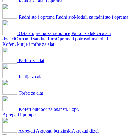
Kolica za alat i oprema
Radni sto i oprema
Radni sto
Moduli za radni sto i oprema
Ostala oprema za radionice
Pano i stalak za alat i
dodaci
Ormani i sanduci
Lms
Oprema i potrošni materijal
Koferi, kutije i torbe za alat
Koferi za alat
Kutije za alat
Torbe za alat
Koferi outdoor za os.instr. i opr.
Agregati i pumpe
Agregati
Agregati benzinski
Agregati dizel