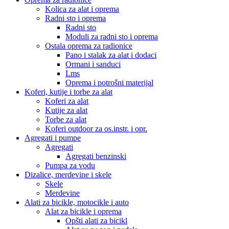
Kolica za alat i oprema
Radni sto i oprema
Radni sto
Moduli za radni sto i oprema
Ostala oprema za radionice
Pano i stalak za alat i dodaci
Ormani i sanduci
Lms
Oprema i potrošni materijal
Koferi, kutije i torbe za alat
Koferi za alat
Kutije za alat
Torbe za alat
Koferi outdoor za os.instr. i opr.
Agregati i pumpe
Agregati
Agregati benzinski
Pumpa za vodu
Dizalice, merdevine i skele
Skele
Merdevine
Alati za bicikle, motocikle i auto
Alat za bicikle i oprema
Opšti alati za bicikl