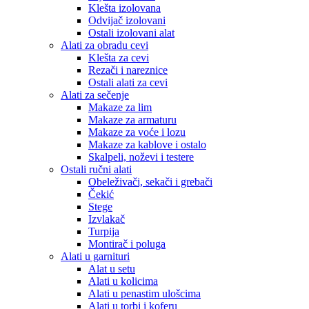
Klešta izolovana
Odvijač izolovani
Ostali izolovani alat
Alati za obradu cevi
Klešta za cevi
Rezači i nareznice
Ostali alati za cevi
Alati za sečenje
Makaze za lim
Makaze za armaturu
Makaze za voće i lozu
Makaze za kablove i ostalo
Skalpeli, noževi i testere
Ostali ručni alati
Obeleživači, sekači i grebači
Čekić
Stege
Izvlakač
Turpija
Montirač i poluga
Alati u garnituri
Alat u setu
Alati u kolicima
Alati u penastim ulošcima
Alati u torbi i koferu