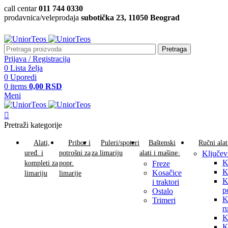
call centar
011 744 0330
prodavnica/veleprodaja
subotička 23, 11050 Beograd
Pretraga
Prijava / Registracija
0
Lista želja
0
Uporedi
0
items
0,00
RSD
Meni
Pretraži kategorije
Alati,
Pribor i
Puleri/spoteri
Baštenski
Ručni alat
uređ. i
potrošni za
za limariju
alati i mašine
Ključev
K
kompleti za
popr.
Freze
K
Kosačice
limariju
limarije
K
i traktori
p
Ostalo
K
Trimeri
r
K
K