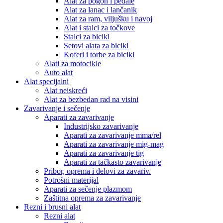
Alat za pogon i pedale
Alat za lanac i lančanik
Alat za ram, viljušku i navoj
Alat i stalci za točkove
Stalci za bicikl
Setovi alata za bicikl
Koferi i torbe za bicikl
Alati za motocikle
Auto alat
Alat specijalni
Alat neiskreći
Alat za bezbedan rad na visini
Zavarivanje i sečenje
Aparati za zavarivanje
Industrijsko zavarivanje
Aparati za zavarivanje mma/rel
Aparati za zavarivanje mig-mag
Aparati za zavarivanje tig
Aparati za tačkasto zavarivanje
Pribor, oprema i delovi za zavariv.
Potrošni materijal
Aparati za sečenje plazmom
Zaštitna oprema za zavarivanje
Rezni i brusni alat
Rezni alat