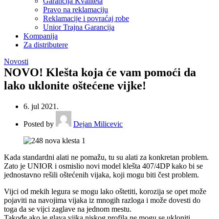
Garancija Kvaliteta
Pravo na reklamaciju
Reklamacije i povraćaj robe
Unior Trajna Garancija
Kompanija
Za distributere
Novosti
NOVO! Klešta koja će vam pomoći da
lako uklonite oštećene vijke!
6. jul 2021.
Posted by
Dejan Milicevic
Kada standardni alati ne pomažu, tu su alati za konkretan problem.
Zato je UNIOR i osmislio novi model klešta 407/4DP kako bi se
jednostavno rešili oštećenih vijaka, koji mogu biti čest problem.
Vijci od mekih legura se mogu lako oštetiti, korozija se opet može
pojaviti na navojima vijaka iz mnogih razloga i može dovesti do
toga da se vijci zaglave na jednom mestu.
Takođe ako je glava vijka niskog profila ne mogu se ukloniti