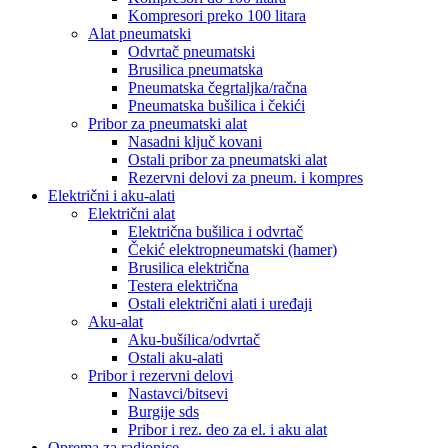
Kompresori preko 100 litara
Alat pneumatski
Odvrtač pneumatski
Brusilica pneumatska
Pneumatska čegrtaljka/račna
Pneumatska bušilica i čekići
Pribor za pneumatski alat
Nasadni ključ kovani
Ostali pribor za pneumatski alat
Rezervni delovi za pneum. i kompres
Električni i aku-alati
Električni alat
Električna bušilica i odvrtač
Čekić elektropneumatski (hamer)
Brusilica električna
Testera električna
Ostali električni alati i uređaji
Aku-alat
Aku-bušilica/odvrtač
Ostali aku-alati
Pribor i rezervni delovi
Nastavci/bitsevi
Burgije sds
Pribor i rez. deo za el. i aku alat
Oprema za radionice