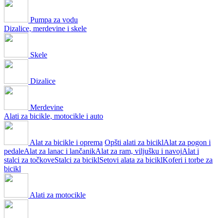
Pumpa za vodu
Dizalice, merdevine i skele
Skele
Dizalice
Merdevine
Alati za bicikle, motocikle i auto
Alat za bicikle i oprema
Opšti alati za bicikl
Alat za pogon i
pedale
Alat za lanac i lančanik
Alat za ram, viljušku i navoj
Alat i
stalci za točkove
Stalci za bicikl
Setovi alata za bicikl
Koferi i torbe za
bicikl
Alati za motocikle