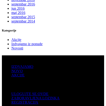
septembar 2016
jun 2016
maj 2016
septembar 2015
septembar 2014
Kategorije
Akcije
Izdvajamo iz ponude
Novosti
PRODAJA
IZDVAJAMO
NOVO
AKCIJE
KORISNIČKI NALOG
ULOGUJTE SE OVDE
ZABORAVLJENA LOZINKA
REGISTRACIJA