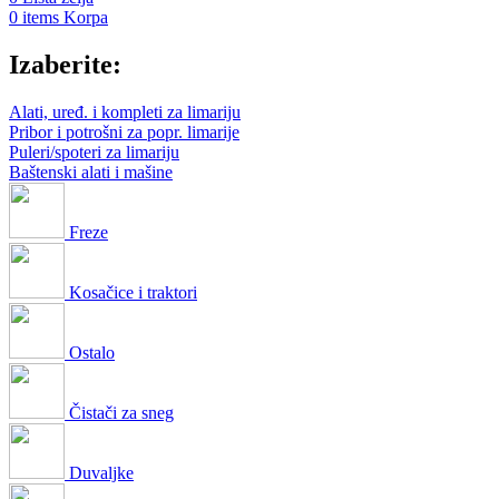
0
items
Korpa
Izaberite:
Alati, uređ. i kompleti za limariju
Pribor i potrošni za popr. limarije
Puleri/spoteri za limariju
Baštenski alati i mašine
Freze
Kosačice i traktori
Ostalo
Čistači za sneg
Duvaljke