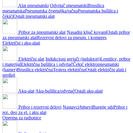
Alat pneumatski
Odvrtač pneumatski
Brusilica
pneumatska
Pneumatska čegrtaljka/račna
Pneumatska bušilica i
čekići
Ostali pneumatski alat
Pribor za pneumatski alat
Nasadni ključ kovani
Ostali pribor
za pneumatski alat
Rezervni delovi za pneum. i kompres
Električni i aku-alati
Električni alat
Indukcioni grejači (induktori)
Lemilice, pribor
i materijal
Električna bušilica i odvrtač
Čekić elektropneumatski
(hamer)
Brusilica električna
Testera električna
Ostali električni alati i
uređaji
Aku-alat
Aku-bušilica/odvrtač
Ostali aku-alati
Pribor i rezervni delovi
Nastavci/bitsevi
Burgije sds
Pribor i
rez. deo za el. i aku alat
Oprema za radionice