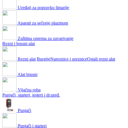
Uređaji za popravku limarije
Aparati za sečenje plazmom
Zaštitna oprema za zavarivanje
Rezni i brusni alat
Rezni alat
Burgije
Nareznice i ureznice
Ostali rezni alat
Alat brusni
Vijačna roba
Punjači, starteri, testeri i dr.uređ.
Punjači
Punjači i starteri