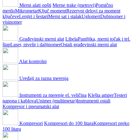
Merni alati opšti
Merne trake (metrovi)
Pomično
merilo
Mikrometar
Ključ moment
Rezervni delovi za moment
ključeve
Lenjiri i šestari
Merni sat i stalak
Uglomeri
Dubinomer i
visinomer
Građevinski merni alat
Libela
Pantljika, merni točak i tel.
štap
Laser, nivelir i daljinomer
Ostali građevinski merni alat
Alat kontrolni
Uređaji za razna merenja
Instrumenti za merenje el. veličina
Klešta amper
Testeri
napona i kablova
Unimer (multimetar)
Instrumenti ostali
Kompresor i pneumatski alat
Kompresori
Kompresori do 100 litara
Kompresori preko
100 litara