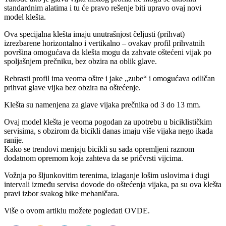
standardnim alatima i tu će pravo rešenje biti upravo ovaj novi
model klešta.
Ova specijalna klešta imaju unutrašnjost čeljusti (prihvat)
izrezbarene horizontalno i vertikalno – ovakav profil prihvatnih
površina omogućava da klešta mogu da zahvate oštećeni vijak po
spoljašnjem prečniku, bez obzira na oblik glave.
Rebrasti profil ima veoma oštre i jake „zube“ i omogućava odličan
prihvat glave vijka bez obzira na oštećenje.
Klešta su namenjena za glave vijaka prečnika od 3 do 13 mm.
Ovaj model klešta je veoma pogodan za upotrebu u biciklističkim
servisima, s obzirom da bicikli danas imaju više vijaka nego ikada
ranije.
Kako se trendovi menjaju bicikli su sada opremljeni raznom
dodatnom opremom koja zahteva da se pričvrsti vijcima.
Vožnja po šljunkovitim terenima, izlaganje lošim uslovima i dugi
intervali između servisa dovode do oštećenja vijaka, pa su ova klešta
pravi izbor svakog bike mehaničara.
Više o ovom artiklu možete pogledati OVDE.