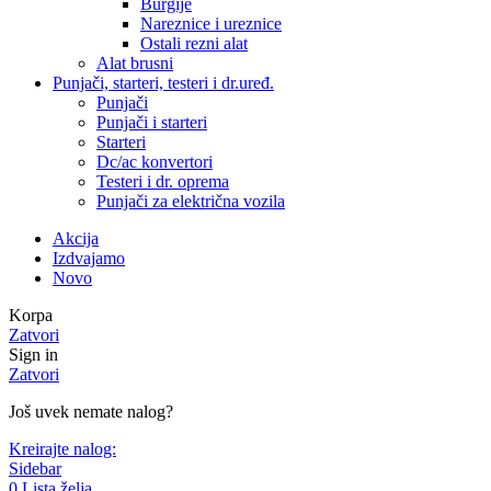
Burgije
Nareznice i ureznice
Ostali rezni alat
Alat brusni
Punjači, starteri, testeri i dr.uređ.
Punjači
Punjači i starteri
Starteri
Dc/ac konvertori
Testeri i dr. oprema
Punjači za električna vozila
Akcija
Izdvajamo
Novo
Korpa
Zatvori
Sign in
Zatvori
Još uvek nemate nalog?
Kreirajte nalog:
Sidebar
0
Lista želja