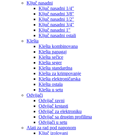
Ključ nasadni
Ključ nasadni 1/4″
Ključ nasadni 3/8″
Ključ nasadni 1/2″
Ključ nasadni 3/4″
Ključ nasadni 1″
Ključ nasadni ostali
Klešta
Klešta kombinovana
Klešta papagaj
Klešta sečice
Klešta seger
Klešta standardna
Klešta za krimpovanje
Klešta elektroničarska
Klešta ostala
Klešta u setu
Odvijači
Odvijač ravni
Odvijač krstasti
Odvijač za elektroniku
Odvijač sa drugim profilima
Odvijači u setu
Alati za rad pod naponom
Ključ izolovani