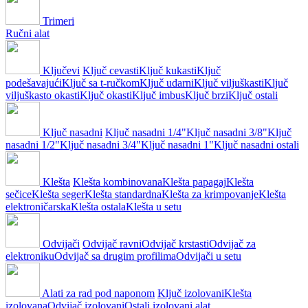
Trimeri
Ručni alat
Ključevi
Ključ cevasti
Ključ kukasti
Ključ
podešavajući
Ključ sa t-ručkom
Ključ udarni
Ključ viljuškasti
Ključ
viljuškasto okasti
Ključ okasti
Ključ imbus
Ključ brzi
Ključ ostali
Ključ nasadni
Ključ nasadni 1/4"
Ključ nasadni 3/8"
Ključ
nasadni 1/2"
Ključ nasadni 3/4"
Ključ nasadni 1"
Ključ nasadni ostali
Klešta
Klešta kombinovana
Klešta papagaj
Klešta
sečice
Klešta seger
Klešta standardna
Klešta za krimpovanje
Klešta
elektroničarska
Klešta ostala
Klešta u setu
Odvijači
Odvijač ravni
Odvijač krstasti
Odvijač za
elektroniku
Odvijač sa drugim profilima
Odvijači u setu
Alati za rad pod naponom
Ključ izolovani
Klešta
izolovana
Odvijač izolovani
Ostali izolovani alat