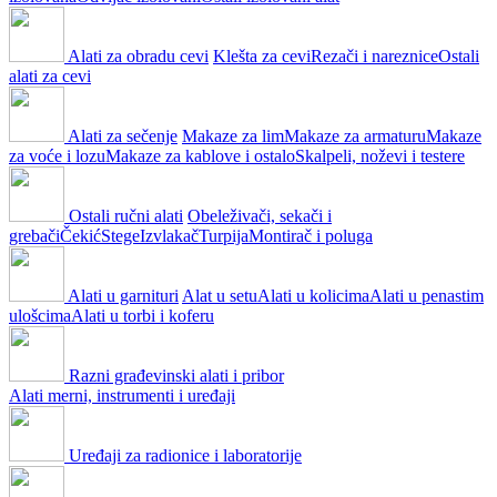
Alati za obradu cevi
Klešta za cevi
Rezači i nareznice
Ostali
alati za cevi
Alati za sečenje
Makaze za lim
Makaze za armaturu
Makaze
za voće i lozu
Makaze za kablove i ostalo
Skalpeli, noževi i testere
Ostali ručni alati
Obeleživači, sekači i
grebači
Čekić
Stege
Izvlakač
Turpija
Montirač i poluga
Alati u garnituri
Alat u setu
Alati u kolicima
Alati u penastim
ulošcima
Alati u torbi i koferu
Razni građevinski alati i pribor
Alati merni, instrumenti i uređaji
Uređaji za radionice i laboratorije