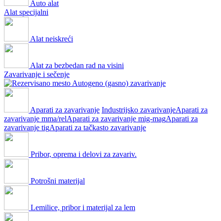
Auto alat
Alat specijalni
Alat neiskreći
Alat za bezbedan rad na visini
Zavarivanje i sečenje
Autogeno (gasno) zavarivanje
Aparati za zavarivanje
Industrijsko zavarivanje
Aparati za
zavarivanje mma/rel
Aparati za zavarivanje mig-mag
Aparati za
zavarivanje tig
Aparati za tačkasto zavarivanje
Pribor, oprema i delovi za zavariv.
Potrošni materijal
Lemilice, pribor i materijal za lem