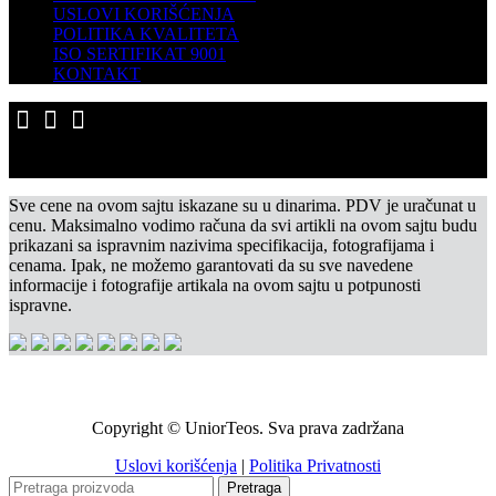
USLOVI KORIŠĆENJA
POLITIKA KVALITETA
ISO SERTIFIKAT 9001
KONTAKT
Sve cene na ovom sajtu iskazane su u dinarima. PDV je uračunat u
cenu. Maksimalno vodimo računa da svi artikli na ovom sajtu budu
prikazani sa ispravnim nazivima specifikacija, fotografijama i
cenama. Ipak, ne možemo garantovati da su sve navedene
informacije i fotografije artikala na ovom sajtu u potpunosti
ispravne.
Copyright © UniorTeos. Sva prava zadržana
Uslovi korišćenja
|
Politika Privatnosti
Pretraga