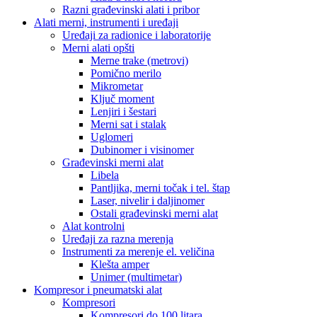
Razni građevinski alati i pribor
Alati merni, instrumenti i uređaji
Uređaji za radionice i laboratorije
Merni alati opšti
Merne trake (metrovi)
Pomično merilo
Mikrometar
Ključ moment
Lenjiri i šestari
Merni sat i stalak
Uglomeri
Dubinomer i visinomer
Građevinski merni alat
Libela
Pantljika, merni točak i tel. štap
Laser, nivelir i daljinomer
Ostali građevinski merni alat
Alat kontrolni
Uređaji za razna merenja
Instrumenti za merenje el. veličina
Klešta amper
Unimer (multimetar)
Kompresor i pneumatski alat
Kompresori
Kompresori do 100 litara