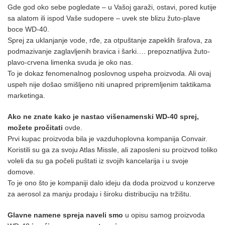
Gde god oko sebe pogledate – u Vašoj garaži, ostavi, pored kutije
sa alatom ili ispod Vaše sudopere – uvek ste blizu žuto-plave
boce WD-40.
Sprej za uklanjanje vode, rđe, za otpuštanje zapeklih šrafova, za
podmazivanje zaglavljenih bravica i šarki…. prepoznatljiva žuto-
plavo-crvena limenka svuda je oko nas.
To je dokaz fenomenalnog poslovnog uspeha proizvoda. Ali ovaj
uspeh nije došao smišljeno niti unapred pripremljenim taktikama
marketinga.
Ako ne znate kako je nastao višenamenski WD-40 sprej,
možete pročitati
ovde.
Prvi kupac proizvoda bila je vazduhoplovna kompanija Convair.
Koristili su ga za svoju Atlas Missle, ali zaposleni su proizvod toliko
voleli da su ga počeli puštati iz svojih kancelarija i u svoje
domove.
To je ono što je kompaniji dalo ideju da doda proizvod u konzerve
za aerosol za manju prodaju i široku distribuciju na tržištu.
Glavne namene spreja naveli smo
u opisu samog proizvoda