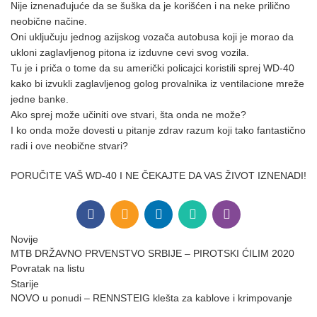
Nije iznenađujuće da se šuška da je korišćen i na neke prilično
neobične načine.
Oni uključuju jednog azijskog vozača autobusa koji je morao da
ukloni zaglavljenog pitona iz izduvne cevi svog vozila.
Tu je i priča o tome da su američki policajci koristili sprej WD-40
kako bi izvukli zaglavljenog golog provalnika iz ventilacione mreže
jedne banke.
Ako sprej može učiniti ove stvari, šta onda ne može?
I ko onda može dovesti u pitanje zdrav razum koji tako fantastično
radi i ove neobične stvari?
PORUČITE VAŠ WD-40 I NE ČEKAJTE DA VAS ŽIVOT IZNENADI!
Novije
MTB DRŽAVNO PRVENSTVO SRBIJE – PIROTSKI ĆILIM 2020
Povratak na listu
Starije
NOVO u ponudi – RENNSTEIG klešta za kablove i krimpovanje