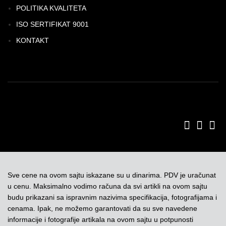
POLITIKA KVALITETA
ISO SERTIFIKAT 9001
KONTAKT
Sve cene na ovom sajtu iskazane su u dinarima. PDV je uračunat
u cenu. Maksimalno vodimo računa da svi artikli na ovom sajtu
budu prikazani sa ispravnim nazivima specifikacija, fotografijama i
cenama. Ipak, ne možemo garantovati da su sve navedene
informacije i fotografije artikala na ovom sajtu u potpunosti