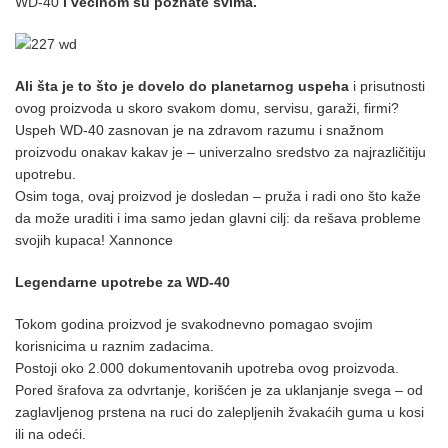
WD-40
i većinom su poznate svima.
Ali šta je to što je dovelo do planetarnog uspeha
i prisutnosti
ovog proizvoda u skoro svakom domu, servisu, garaži, firmi?
Uspeh WD-40 zasnovan je na zdravom razumu i snažnom
proizvodu onakav kakav je – univerzalno sredstvo za najrazličitiju
upotrebu.
Osim toga, ovaj proizvod je dosledan – pruža i radi ono što kaže
da može uraditi i ima samo jedan glavni cilj: da rešava probleme
svojih kupaca! Xannonce
Legendarne upotrebe za WD-40
Tokom godina proizvod je svakodnevno pomagao svojim
korisnicima u raznim zadacima.
Postoji oko 2.000 dokumentovanih upotreba ovog proizvoda.
Pored šrafova za odvrtanje, korišćen je za uklanjanje svega – od
zaglavljenog prstena na ruci do zalepljenih žvakaćih guma u kosi
ili na odeći.