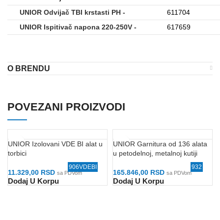
UNIOR Odvijač TBI krstasti PH -
611704
UNIOR Ispitivač napona 220-250V -
617659
O BRENDU
POVEZANI PROIZVODI
UNIOR Izolovani VDE BI alat u
UNIOR Garnitura od 136 alata
torbici
u petodelnoj, metalnoj kutiji
906VDEBI
932
11.329,00
RSD
165.846,00
RSD
sa PDVom
sa PDVom
Dodaj U Korpu
Dodaj U Korpu