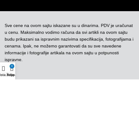
Sve cene na ovom sajtu iskazane su u dinarima. PDV je uračunat
u cenu. Maksimalno vodimo računa da svi artikli na ovom sajtu
budu prikazani sa ispravnim nazivima specifikacija, fotografijama i
cenama. Ipak, ne možemo garantovati da su sve navedene
informacije i fotografije artikala na ovom sajtu u potpunosti
ispravne.
0
ista želja
Korpa
Copyright © UniorTeos. Sva prava zadržana