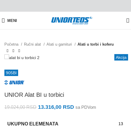
MENI
Početna
Ručni alat
Alati u garnituri
Alati u torbi i koferu
Akcija
905BI
UNIOR Alat BI u torbici
13.316,00
RSD
19.024,00
RSD
sa PDVom
UKUPNO ELEMENATA
13