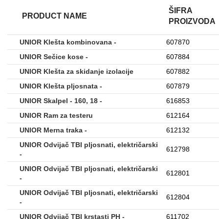
ŠIFRA
PRODUCT NAME
PROIZVODA
UNIOR Klešta kombinovana -
607870
UNIOR Sečice kose -
607884
UNIOR Klešta za skidanje izolacije
607882
UNIOR Klešta pljosnata -
607879
UNIOR Skalpel - 160, 18 -
616853
UNIOR Ram za testeru
612164
UNIOR Merna traka -
612132
UNIOR Odvijač TBI pljosnati, električarski
612798
-
UNIOR Odvijač TBI pljosnati, električarski
612801
-
UNIOR Odvijač TBI pljosnati, električarski
612804
-
UNIOR Odvijač TBI krstasti PH -
611702