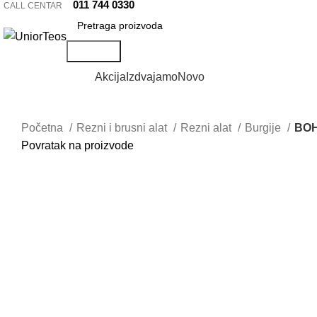
011 744 0330
CALL CENTAR
Pretraga
Pretraži kategorije
Akcija
Izdvajamo
Novo
Početna
Rezni i brusni alat
Rezni alat
Burgije
BOH
Povratak na proizvode