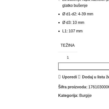
glatko bušenje
Ø d1-d2: 4-39 mm
Ø d3: 10 mm
L1: 107 mm
TEŽINA
Uporedi
Dodaj u listu ž
Šifra proizvoda:
176103000
Kategorija:
Burgije