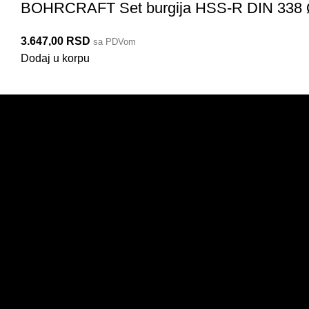
BOHRCRAFT Set burgija HSS-R DIN 338 
3.647,00
RSD
sa PDVom
Dodaj u korpu
PRODAJA
KORISNIČKI NALOG
IZDVAJAMO
ULOGUJTE SE OVDE
NOVO
ZABORAVLJENA
LOZINKA
AKCIJE
REGISTRACIJA