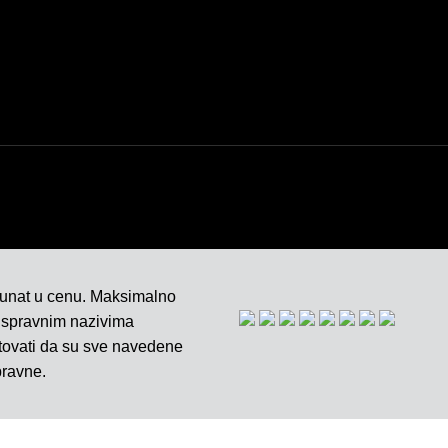
REKLAMACIJU
REKLAMACIJA I
POVRAĆAJ ROBE
čunat u cenu. Maksimalno
 ispravnim nazivima
ntovati da su sve navedene
pravne.