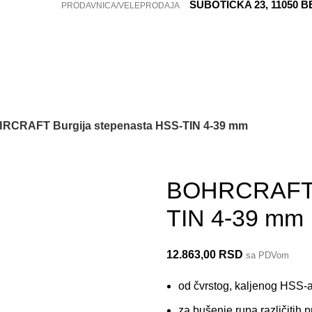
SUBOTIČKA 23, 11050 
PRODAVNICA/VELEPRODAJA
RCRAFT Burgija stepenasta HSS-TIN 4-39 mm
Izdvajamo iz ponude
17610300066
BOHRCRAFT B
TIN 4-39 mm
12.863,00
RSD
sa PDVom
od čvrstog, kaljenog HSS-a
za bušenje rupa različitih 