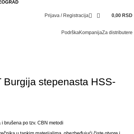
BEOGRAD
Prijava / Registracija
0,00
RSD
Podrška
Kompanija
Za distributere
Izdvajamo iz ponude
Izdvajamo iz ponude
Rasprodaja
urgija stepenasta HSS-
 i brušena po tzv. CBN metodi
prečnika u tankim materijalima, obezbeđujući čiste otvore i