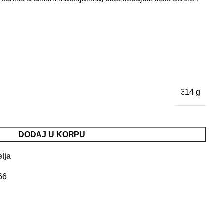
314 g
DODAJ U KORPU
elja
66