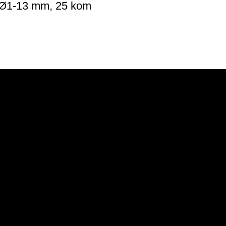
Ø1-13 mm, 25 kom
POMOĆ
PODRŠKA
ISPORUKA
GARANCIJA
KVALITETA
NAČIN PLAĆANJA
UNIOR TRAJNA
KAKO KUPOVATI
GARANCIJA
PRODUŽENA
GARANCIJA
PRAVO NA