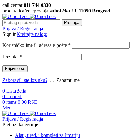
call centar
011 744 0330
prodavnica/veleprodaja
subotička 23, 11050 Beograd
Pretraga
Prijava / Registracija
Sign in
Kreirajte nalog:
Korisničko ime ili adresa e-pošte
*
Lozinka
*
Prijavite se
Zaboravili ste lozinku?
Zapamti me
0
Lista želja
0
Uporedi
0
items
0,00
RSD
Meni
Prijava / Registracija
Pretraži kategorije
Alati, uređ. i kompleti za limariju