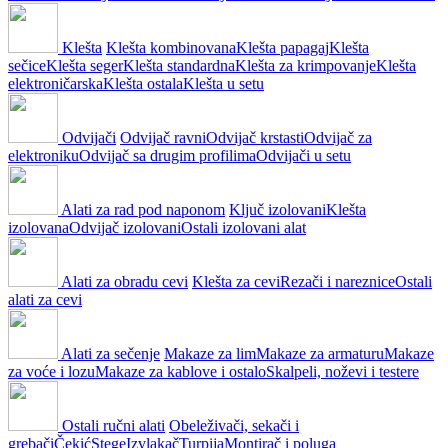
Klešta
Klešta kombinovana
Klešta papagaj
Klešta
sečice
Klešta seger
Klešta standardna
Klešta za krimpovanje
Klešta
elektroničarska
Klešta ostala
Klešta u setu
Odvijači
Odvijač ravni
Odvijač krstasti
Odvijač za
elektroniku
Odvijač sa drugim profilima
Odvijači u setu
Alati za rad pod naponom
Ključ izolovani
Klešta
izolovana
Odvijač izolovani
Ostali izolovani alat
Alati za obradu cevi
Klešta za cevi
Rezači i nareznice
Ostali
alati za cevi
Alati za sečenje
Makaze za lim
Makaze za armaturu
Makaze
za voće i lozu
Makaze za kablove i ostalo
Skalpeli, noževi i testere
Ostali ručni alati
Obeleživači, sekači i
grebači
Čekić
Stege
Izvlakač
Turpija
Montirač i poluga