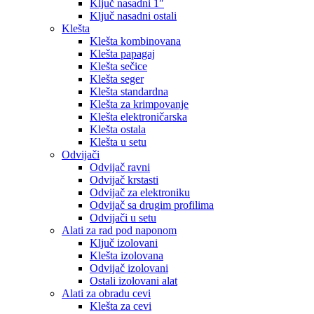
Ključ nasadni 1″
Ključ nasadni ostali
Klešta
Klešta kombinovana
Klešta papagaj
Klešta sečice
Klešta seger
Klešta standardna
Klešta za krimpovanje
Klešta elektroničarska
Klešta ostala
Klešta u setu
Odvijači
Odvijač ravni
Odvijač krstasti
Odvijač za elektroniku
Odvijač sa drugim profilima
Odvijači u setu
Alati za rad pod naponom
Ključ izolovani
Klešta izolovana
Odvijač izolovani
Ostali izolovani alat
Alati za obradu cevi
Klešta za cevi