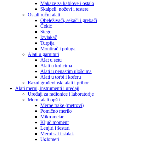
Makaze za kablove i ostalo
Skalpeli, noževi i testere
Ostali ručni alati
Obeleživači, sekači i grebači
Čekić
Stege
Izvlakač
Turpija
Montirač i poluga
Alati u garnituri
Alat u setu
Alati u kolicima
Alati u penastim ulošcima
Alati u torbi i koferu
Razni građevinski alati i pribor
Alati merni, instrumenti i uređaji
Uređaji za radionice i laboratorije
Merni alati opšti
Merne trake (metrovi)
Pomično merilo
Mikrometar
Ključ moment
Lenjiri i šestari
Merni sat i stalak
Uglomeri