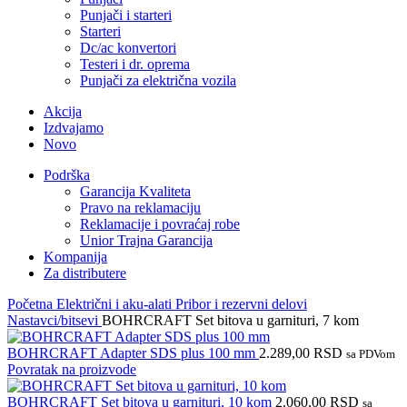
Punjači i starteri
Starteri
Dc/ac konvertori
Testeri i dr. oprema
Punjači za električna vozila
Akcija
Izdvajamo
Novo
Podrška
Garancija Kvaliteta
Pravo na reklamaciju
Reklamacije i povraćaj robe
Unior Trajna Garancija
Kompanija
Za distributere
Početna
Električni i aku-alati
Pribor i rezervni delovi
Nastavci/bitsevi
BOHRCRAFT Set bitova u garnituri, 7 kom
BOHRCRAFT Adapter SDS plus 100 mm
2.289,00
RSD
sa PDVom
Povratak na proizvode
BOHRCRAFT Set bitova u garnituri, 10 kom
2.060,00
RSD
sa