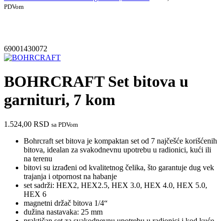
PDVom
69001430072
BOHRCRAFT Set bitova u
garnituri, 7 kom
1.524,00
RSD
sa PDVom
Bohrcraft set bitova je kompaktan set od 7 najčešće korišćenih
bitova, idealan za svakodnevnu upotrebu u radionici, kući ili
na terenu
bitovi su izrađeni od kvalitetnog čelika, što garantuje dug vek
trajanja i otpornost na habanje
set sadrži: HEX2, HEX2.5, HEX 3.0, HEX 4.0, HEX 5.0,
HEX 6
magnetni držač bitova 1/4“
dužina nastavaka: 25 mm
praktičan set za svakodnevnu upotrebu u radionici i kod kuće