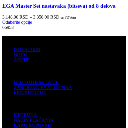
EGA Master Set nastavaka (bitseva) od 8 delova
3.148,00
RSD
–
3.358,00
RSD
sa PDVom
Odaberite opcije
66953
PRODAJA
IZDVAJAMO
NOVO
AKCIJE
KORISNIČKI NALOG
ULOGUJTE SE OVDE
ZABORAVLJENA LOZINKA
REGISTRACIJA
POMOĆ
ISPORUKA
NAČIN PLAĆANJA
KAKO KUPOVATI