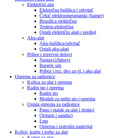
Električni alat
Električna bušilica i odvrtač
Čekić elektropneumatski (hamer)
Brusilica električna
Testera električna
Ostali električni alati i uređaji
Aku-alat
Aku-bušilica/odvrtač
Ostali aku-alati
Pribor i rezervni delovi
Nastavci/bitsevi
Burgije sds
Pribor i rez. deo za el. i aku alat
Oprema za radionice
Kolica za alat i oprema
Radni sto i oprema
Radni sto
Moduli za radni sto i oprema
Ostala oprema za radionice
Pano i stalak za alat i dodaci
Ormani i sanduci
Lms
Oprema i potrošni materijal
Koferi, kutije i torbe za alat
Koferi za alat