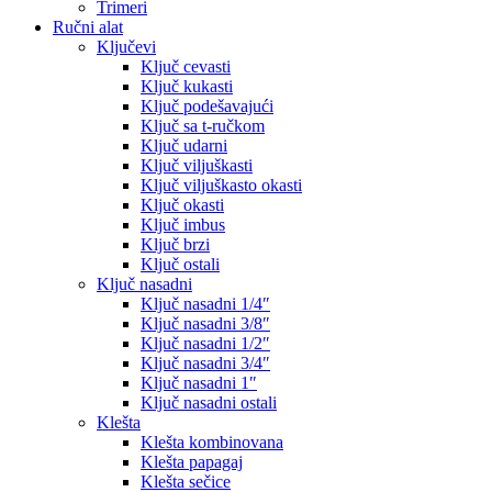
Trimeri
Ručni alat
Ključevi
Ključ cevasti
Ključ kukasti
Ključ podešavajući
Ključ sa t-ručkom
Ključ udarni
Ključ viljuškasti
Ključ viljuškasto okasti
Ključ okasti
Ključ imbus
Ključ brzi
Ključ ostali
Ključ nasadni
Ključ nasadni 1/4″
Ključ nasadni 3/8″
Ključ nasadni 1/2″
Ključ nasadni 3/4″
Ključ nasadni 1″
Ključ nasadni ostali
Klešta
Klešta kombinovana
Klešta papagaj
Klešta sečice