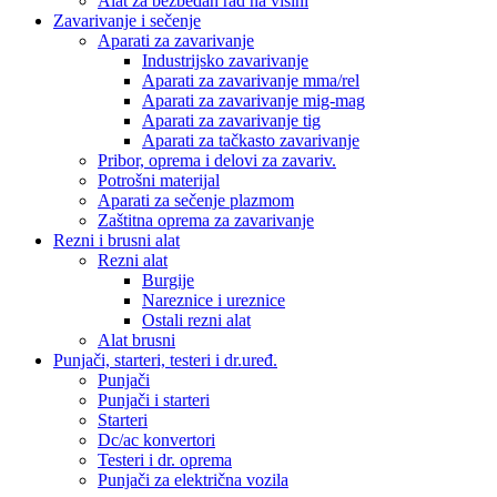
Alat za bezbedan rad na visini
Zavarivanje i sečenje
Aparati za zavarivanje
Industrijsko zavarivanje
Aparati za zavarivanje mma/rel
Aparati za zavarivanje mig-mag
Aparati za zavarivanje tig
Aparati za tačkasto zavarivanje
Pribor, oprema i delovi za zavariv.
Potrošni materijal
Aparati za sečenje plazmom
Zaštitna oprema za zavarivanje
Rezni i brusni alat
Rezni alat
Burgije
Nareznice i ureznice
Ostali rezni alat
Alat brusni
Punjači, starteri, testeri i dr.uređ.
Punjači
Punjači i starteri
Starteri
Dc/ac konvertori
Testeri i dr. oprema
Punjači za električna vozila