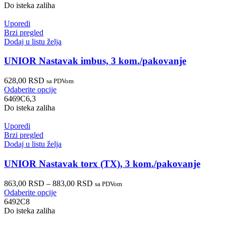
Do isteka zaliha
Uporedi
Brzi pregled
Dodaj u listu želja
UNIOR Nastavak imbus, 3 kom./pakovanje
628,00
RSD
sa PDVom
Odaberite opcije
6469C6,3
Do isteka zaliha
Uporedi
Brzi pregled
Dodaj u listu želja
UNIOR Nastavak torx (TX), 3 kom./pakovanje
863,00
RSD
–
883,00
RSD
sa PDVom
Odaberite opcije
6492C8
Do isteka zaliha