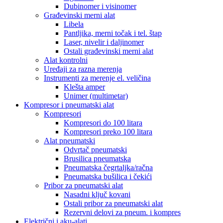
Dubinomer i visinomer
Građevinski merni alat
Libela
Pantljika, merni točak i tel. štap
Laser, nivelir i daljinomer
Ostali građevinski merni alat
Alat kontrolni
Uređaji za razna merenja
Instrumenti za merenje el. veličina
Klešta amper
Unimer (multimetar)
Kompresor i pneumatski alat
Kompresori
Kompresori do 100 litara
Kompresori preko 100 litara
Alat pneumatski
Odvrtač pneumatski
Brusilica pneumatska
Pneumatska čegrtaljka/račna
Pneumatska bušilica i čekići
Pribor za pneumatski alat
Nasadni ključ kovani
Ostali pribor za pneumatski alat
Rezervni delovi za pneum. i kompres
Električni i aku-alati