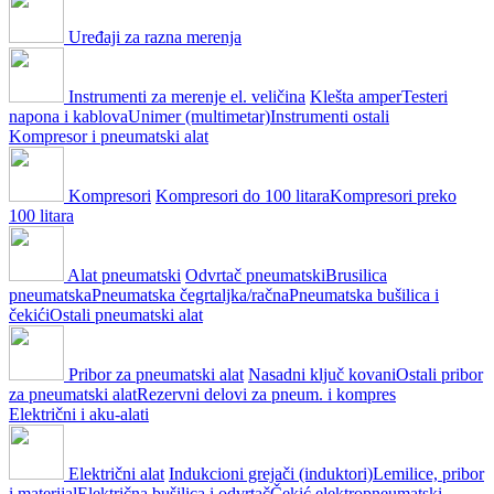
Uređaji za razna merenja
Instrumenti za merenje el. veličina
Klešta amper
Testeri
napona i kablova
Unimer (multimetar)
Instrumenti ostali
Kompresor i pneumatski alat
Kompresori
Kompresori do 100 litara
Kompresori preko
100 litara
Alat pneumatski
Odvrtač pneumatski
Brusilica
pneumatska
Pneumatska čegrtaljka/račna
Pneumatska bušilica i
čekići
Ostali pneumatski alat
Pribor za pneumatski alat
Nasadni ključ kovani
Ostali pribor
za pneumatski alat
Rezervni delovi za pneum. i kompres
Električni i aku-alati
Električni alat
Indukcioni grejači (induktori)
Lemilice, pribor
i materijal
Električna bušilica i odvrtač
Čekić elektropneumatski