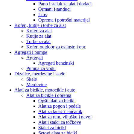
Pano i stalak za alat i dodaci
Ormani i sanduci
Lms
Oprema i potrošni materijal
Koferi, kutije i torbe za alat
Koferi za alat
Kutije za alat
Torbe za alat
Koferi outdoor za os.instr. i opr.
Agregati i pumpe
Agregati
Agregati benzinski
Pumpa za vodu
Dizalice, merdevine i skele
Skele
Merdevine
Alati za bicikle, motocikle i auto
Alat za bicikle i oprema
Opšti alati za bicikl
Alat za pogon i pedale
Alat za lanac i lančanik
Alat za ram, viljušku i navoj
Alat i stalci za točkove
Stalci za bicikl
Setovi alata za bicikl