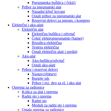
Pneumatska bušilica i čekići
Pribor za pneumatski alat
Nasadni ključ kovani
Ostali pribor za pneumatski alat
Rezervni delovi za pneum. i kompres
Električni i aku-alati
Električni alat
Električna bušilica i odvrtač
Čekić elektropneumatski (hamer)
Brusilica električna
Testera električna
Ostali električni alati i uređaji
Aku-alat
Aku-bušilica/odvrtač
Ostali aku-alati
Pribor i rezervni delovi
Nastavci/bitsevi
Burgije sds
Pribor i rez. deo za el. i aku alat
Oprema za radionice
Kolica za alat i oprema
Radni sto i oprema
Radni sto
Moduli za radni sto i oprema
Ostala oprema za radionice