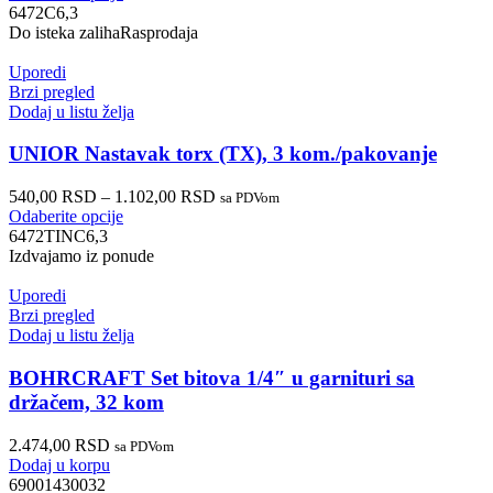
6472C6,3
Do isteka zaliha
Rasprodaja
Uporedi
Brzi pregled
Dodaj u listu želja
UNIOR Nastavak torx (TX), 3 kom./pakovanje
540,00
RSD
–
1.102,00
RSD
sa PDVom
Odaberite opcije
6472TINC6,3
Izdvajamo iz ponude
Uporedi
Brzi pregled
Dodaj u listu želja
BOHRCRAFT Set bitova 1/4″ u garnituri sa
držačem, 32 kom
2.474,00
RSD
sa PDVom
Dodaj u korpu
69001430032