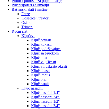
Pribor i potrošni za popr. limarije
Puleri/spoteri za limariju
Baštenski alati i mašine
Freze
Kosačice i traktori
Ostalo
Trimeri
Ručni alat
Ključevi
Ključ cevasti
Ključ kukasti
Ključ podešavajući
Ključ sa t-ručkom
Ključ udarni
Ključ viljuškasti
Ključ viljuškasto okasti
Ključ okasti
Ključ imbus
Ključ brzi
Ključ ostali
Ključ nasadni
Ključ nasadni 1/4″
Ključ nasadni 3/8″
Ključ nasadni 1/2″
Ključ nasadni 3/4″