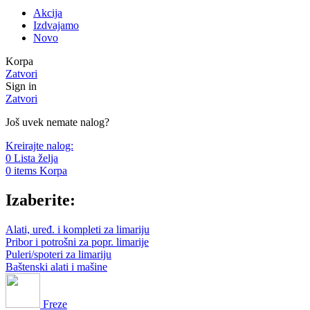
Akcija
Izdvajamo
Novo
Korpa
Zatvori
Sign in
Zatvori
Još uvek nemate nalog?
Kreirajte nalog:
0
Lista želja
0
items
Korpa
Izaberite:
Alati, uređ. i kompleti za limariju
Pribor i potrošni za popr. limarije
Puleri/spoteri za limariju
Baštenski alati i mašine
Freze