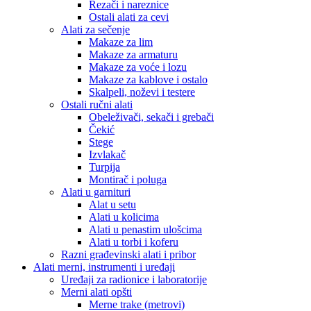
Rezači i nareznice
Ostali alati za cevi
Alati za sečenje
Makaze za lim
Makaze za armaturu
Makaze za voće i lozu
Makaze za kablove i ostalo
Skalpeli, noževi i testere
Ostali ručni alati
Obeleživači, sekači i grebači
Čekić
Stege
Izvlakač
Turpija
Montirač i poluga
Alati u garnituri
Alat u setu
Alati u kolicima
Alati u penastim ulošcima
Alati u torbi i koferu
Razni građevinski alati i pribor
Alati merni, instrumenti i uređaji
Uređaji za radionice i laboratorije
Merni alati opšti
Merne trake (metrovi)