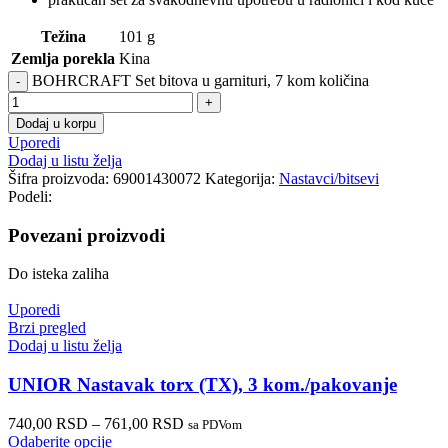
Težina
101 g
Zemlja porekla
Kina
BOHRCRAFT Set bitova u garnituri, 7 kom količina
Dodaj u korpu
Uporedi
Dodaj u listu želja
Šifra proizvoda:
69001430072
Kategorija:
Nastavci/bitsevi
Podeli:
Povezani proizvodi
Do isteka zaliha
Uporedi
Brzi pregled
Dodaj u listu želja
UNIOR Nastavak torx (TX), 3 kom./pakovanje
740,00
RSD
–
761,00
RSD
sa PDVom
Odaberite opcije