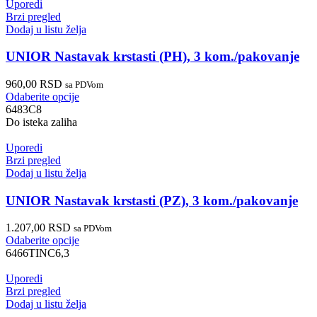
Uporedi
Brzi pregled
Dodaj u listu želja
UNIOR Nastavak krstasti (PH), 3 kom./pakovanje
960,00
RSD
sa PDVom
Odaberite opcije
6483C8
Do isteka zaliha
Uporedi
Brzi pregled
Dodaj u listu želja
UNIOR Nastavak krstasti (PZ), 3 kom./pakovanje
1.207,00
RSD
sa PDVom
Odaberite opcije
6466TINC6,3
Uporedi
Brzi pregled
Dodaj u listu želja