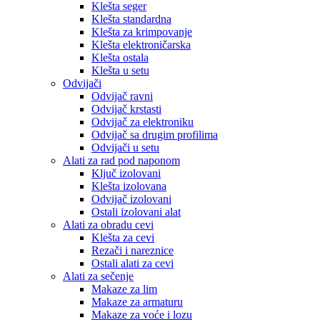
Klešta seger
Klešta standardna
Klešta za krimpovanje
Klešta elektroničarska
Klešta ostala
Klešta u setu
Odvijači
Odvijač ravni
Odvijač krstasti
Odvijač za elektroniku
Odvijač sa drugim profilima
Odvijači u setu
Alati za rad pod naponom
Ključ izolovani
Klešta izolovana
Odvijač izolovani
Ostali izolovani alat
Alati za obradu cevi
Klešta za cevi
Rezači i nareznice
Ostali alati za cevi
Alati za sečenje
Makaze za lim
Makaze za armaturu
Makaze za voće i lozu