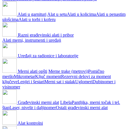
Alati u garnituri
Alat u setu
Alati u kolicima
Alati u penastim
ulošcima
Alati u torbi i koferu
Razni građevinski alati i pribor
Alati merni, instrumenti i uređaji
Uređaji za radionice i laboratorije
Merni alati opšti
Merne trake (metrovi)
Pomično
merilo
Mikrometar
Ključ moment
Rezervni delovi za moment
ključeve
Lenjiri i šestari
Merni sat i stalak
Uglomeri
Dubinomer i
visinomer
Građevinski merni alat
Libela
Pantljika, merni točak i tel.
štap
Laser, nivelir i daljinomer
Ostali građevinski merni alat
Alat kontrolni