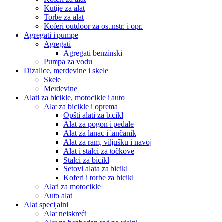
Kutije za alat
Torbe za alat
Koferi outdoor za os.instr. i opr.
Agregati i pumpe
Agregati
Agregati benzinski
Pumpa za vodu
Dizalice, merdevine i skele
Skele
Merdevine
Alati za bicikle, motocikle i auto
Alat za bicikle i oprema
Opšti alati za bicikl
Alat za pogon i pedale
Alat za lanac i lančanik
Alat za ram, viljušku i navoj
Alat i stalci za točkove
Stalci za bicikl
Setovi alata za bicikl
Koferi i torbe za bicikl
Alati za motocikle
Auto alat
Alat specijalni
Alat neiskreći