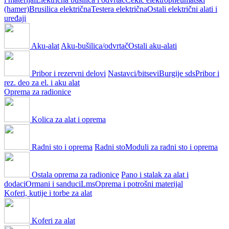
(hamer)
Brusilica električna
Testera električna
Ostali električni alati i
uređaji
Aku-alat
Aku-bušilica/odvrtač
Ostali aku-alati
Pribor i rezervni delovi
Nastavci/bitsevi
Burgije sds
Pribor i
rez. deo za el. i aku alat
Oprema za radionice
Kolica za alat i oprema
Radni sto i oprema
Radni sto
Moduli za radni sto i oprema
Ostala oprema za radionice
Pano i stalak za alat i
dodaci
Ormani i sanduci
Lms
Oprema i potrošni materijal
Koferi, kutije i torbe za alat
Koferi za alat