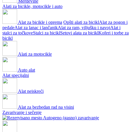
Merdevine
Alati za bicikle, motocikle i auto
Alat za bicikle i oprema
Opšti alati za bicikl
Alat za pogon i
pedale
Alat za lanac i lančanik
Alat za ram, viljušku i navoj
Alat i
stalci za točkove
Stalci za bicikl
Setovi alata za bicikl
Koferi i torbe za
bicikl
Alati za motocikle
Auto alat
Alat specijalni
Alat neiskreći
Alat za bezbedan rad na visini
Zavarivanje i sečenje
Autogeno (gasno) zavarivanje