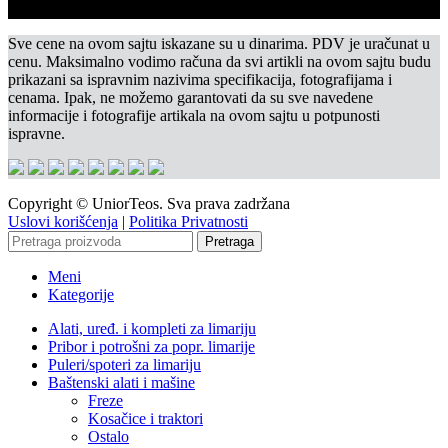
Sve cene na ovom sajtu iskazane su u dinarima. PDV je uračunat u
cenu. Maksimalno vodimo računa da svi artikli na ovom sajtu budu
prikazani sa ispravnim nazivima specifikacija, fotografijama i
cenama. Ipak, ne možemo garantovati da su sve navedene
informacije i fotografije artikala na ovom sajtu u potpunosti
ispravne.
Copyright © UniorTeos. Sva prava zadržana
Uslovi korišćenja
|
Politika Privatnosti
Pretraga
Meni
Kategorije
Alati, uređ. i kompleti za limariju
Pribor i potrošni za popr. limarije
Puleri/spoteri za limariju
Baštenski alati i mašine
Freze
Kosačice i traktori
Ostalo