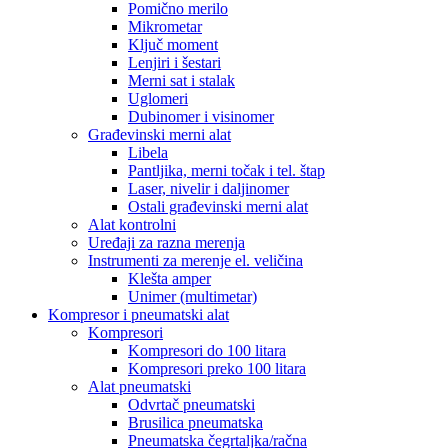
Pomično merilo
Mikrometar
Ključ moment
Lenjiri i šestari
Merni sat i stalak
Uglomeri
Dubinomer i visinomer
Građevinski merni alat
Libela
Pantljika, merni točak i tel. štap
Laser, nivelir i daljinomer
Ostali građevinski merni alat
Alat kontrolni
Uređaji za razna merenja
Instrumenti za merenje el. veličina
Klešta amper
Unimer (multimetar)
Kompresor i pneumatski alat
Kompresori
Kompresori do 100 litara
Kompresori preko 100 litara
Alat pneumatski
Odvrtač pneumatski
Brusilica pneumatska
Pneumatska čegrtaljka/račna