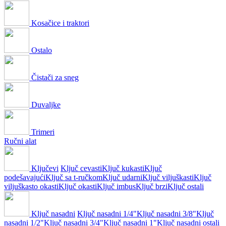
Kosačice i traktori
Ostalo
Čistači za sneg
Duvaljke
Trimeri
Ručni alat
Ključevi
Ključ cevasti
Ključ kukasti
Ključ
podešavajući
Ključ sa t-ručkom
Ključ udarni
Ključ viljuškasti
Ključ
viljuškasto okasti
Ključ okasti
Ključ imbus
Ključ brzi
Ključ ostali
Ključ nasadni
Ključ nasadni 1/4"
Ključ nasadni 3/8"
Ključ
nasadni 1/2"
Ključ nasadni 3/4"
Ključ nasadni 1"
Ključ nasadni ostali