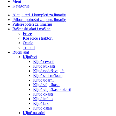
Meni
Kategorije
Alati, uređ. i kompleti za limariju
Pribor i potrošni za popr. limarije
Puleri/spoteri za limariju
Baštenski alati i mašine
Freze
Kosačice i traktori
Ostalo
Trimeri
Ručni alat
Ključevi
Ključ cevasti
Ključ kukasti
Ključ podešavajući
Ključ sa t-ručkom
Ključ udarni
Ključ viljuškasti
Ključ viljuškasto okasti
Ključ okasti
Ključ imbus
Ključ brzi
Ključ ostali
Ključ nasadni