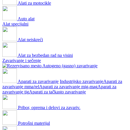
Alati za motocikle
Auto alat
Alat specijalni
Alat neiskreći
Alat za bezbedan rad na visini
Zavarivanje i sečenje
Autogeno (gasno) zavarivanje
Aparati za zavarivanje
Industrijsko zavarivanje
Aparati za
zavarivanje mma/rel
Aparati za zavarivanje mig-mag
Aparati za
zavarivanje tig
Aparati za tačkasto zavarivanje
Pribor, oprema i delovi za zavariv.
Potrošni materijal