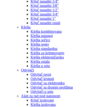
Ključ nasadni 1/4″
Ključ nasadni 3/8″
Ključ nasadni 1/2″
Ključ nasadni 3/4″
Ključ nasadni 1″
Ključ nasadni ostali
Klešta
Klešta kombinovana
Klešta papagaj
Klešta sečice
Klešta seger
Klešta standardna
Klešta za krimpovanje
Klešta elektroničarska
Klešta ostala
Klešta u setu
Odvijači
Odvijač ravni
Odvijač krstasti
Odvijač za elektroniku
Odvijač sa drugim profilima
Odvijači u setu
Alati za rad pod naponom
Ključ izolovani
Klešta izolovana