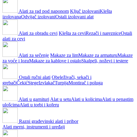
Alati za rad pod naponom
Ključ izolovani
Klešta
izolovana
Odvijač izolovani
Ostali izolovani alat
Alati za obradu cevi
Klešta za cevi
Rezači i nareznice
Ostali
alati za cevi
Alati za sečenje
Makaze za lim
Makaze za armaturu
Makaze
za voće i lozu
Makaze za kablove i ostalo
Skalpeli, noževi i testere
Ostali ručni alati
Obeleživači, sekači i
grebači
Čekić
Stege
Izvlakač
Turpija
Montirač i poluga
Alati u garnituri
Alat u setu
Alati u kolicima
Alati u penastim
ulošcima
Alati u torbi i koferu
Razni građevinski alati i pribor
Alati merni, instrumenti i uređaji