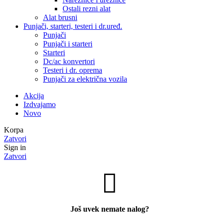
Ostali rezni alat
Alat brusni
Punjači, starteri, testeri i dr.uređ.
Punjači
Punjači i starteri
Starteri
Dc/ac konvertori
Testeri i dr. oprema
Punjači za električna vozila
Akcija
Izdvajamo
Novo
Korpa
Zatvori
Sign in
Zatvori
Još uvek nemate nalog?