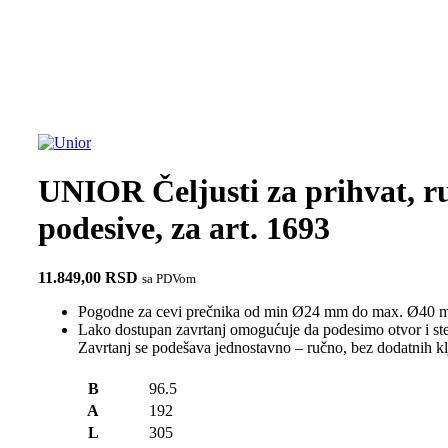
1693.1S
UNIOR Čeljusti za prihvat, r
podesive, za art. 1693
11.849,00
RSD
sa PDVom
Pogodne za cevi prečnika od min Ø24 mm do max. Ø40 
Lako dostupan zavrtanj omogućuje da podesimo otvor i stez
Zavrtanj se podešava jednostavno – ručno, bez dodatnih kl
B
96.5
A
192
L
305