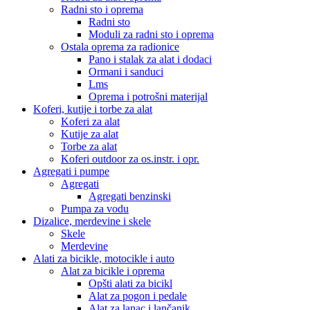
Radni sto i oprema
Radni sto
Moduli za radni sto i oprema
Ostala oprema za radionice
Pano i stalak za alat i dodaci
Ormani i sanduci
Lms
Oprema i potrošni materijal
Koferi, kutije i torbe za alat
Koferi za alat
Kutije za alat
Torbe za alat
Koferi outdoor za os.instr. i opr.
Agregati i pumpe
Agregati
Agregati benzinski
Pumpa za vodu
Dizalice, merdevine i skele
Skele
Merdevine
Alati za bicikle, motocikle i auto
Alat za bicikle i oprema
Opšti alati za bicikl
Alat za pogon i pedale
Alat za lanac i lančanik