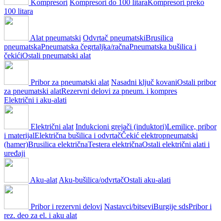
Kompresori
Kompresori do 100 litara
Kompresori preko
100 litara
Alat pneumatski
Odvrtač pneumatski
Brusilica
pneumatska
Pneumatska čegrtaljka/račna
Pneumatska bušilica i
čekići
Ostali pneumatski alat
Pribor za pneumatski alat
Nasadni ključ kovani
Ostali pribor
za pneumatski alat
Rezervni delovi za pneum. i kompres
Električni i aku-alati
Električni alat
Indukcioni grejači (induktori)
Lemilice, pribor
i materijal
Električna bušilica i odvrtač
Čekić elektropneumatski
(hamer)
Brusilica električna
Testera električna
Ostali električni alati i
uređaji
Aku-alat
Aku-bušilica/odvrtač
Ostali aku-alati
Pribor i rezervni delovi
Nastavci/bitsevi
Burgije sds
Pribor i
rez. deo za el. i aku alat