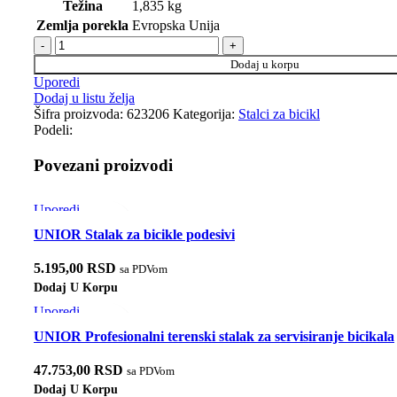
Težina
1,835 kg
Zemlja porekla
Evropska Unija
UNIOR Čeljusti za prihvat, ručno-podesive, za art. 1693 koli
Dodaj u korpu
Uporedi
Dodaj u listu želja
Šifra proizvoda:
623206
Kategorija:
Stalci za bicikl
Podeli:
Povezani proizvodi
Uporedi
Brzi pregled
UNIOR Stalak za bicikle podesivi
Dodaj u listu želja
5.195,00
RSD
sa PDVom
Dodaj U Korpu
Uporedi
Brzi pregled
UNIOR Profesionalni terenski stalak za servisiranje bicikala
Dodaj u listu želja
47.753,00
RSD
sa PDVom
Dodaj U Korpu