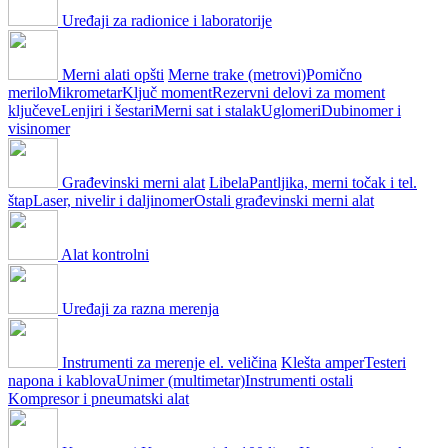
Uređaji za radionice i laboratorije
Merni alati opšti
Merne trake (metrovi)
Pomično
merilo
Mikrometar
Ključ moment
Rezervni delovi za moment
ključeve
Lenjiri i šestari
Merni sat i stalak
Uglomeri
Dubinomer i
visinomer
Građevinski merni alat
Libela
Pantljika, merni točak i tel.
štap
Laser, nivelir i daljinomer
Ostali građevinski merni alat
Alat kontrolni
Uređaji za razna merenja
Instrumenti za merenje el. veličina
Klešta amper
Testeri
napona i kablova
Unimer (multimetar)
Instrumenti ostali
Kompresor i pneumatski alat