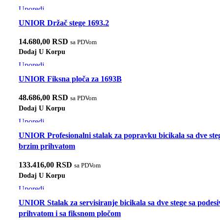
Uporedi
Brzi pregled
UNIOR Držač stege 1693.2
Dodaj u listu želja
14.680,00
RSD
sa PDVom
Dodaj U Korpu
Uporedi
Brzi pregled
UNIOR Fiksna ploča za 1693B
Dodaj u listu želja
48.686,00
RSD
sa PDVom
Dodaj U Korpu
Uporedi
Brzi pregled
UNIOR Profesionalni stalak za popravku bicikala sa dve ste
Dodaj u listu želja
brzim prihvatom
133.416,00
RSD
sa PDVom
Dodaj U Korpu
Uporedi
Brzi pregled
UNIOR Stalak za servisiranje bicikala sa dve stege sa podes
Dodaj u listu želja
prihvatom i sa fiksnom pločom