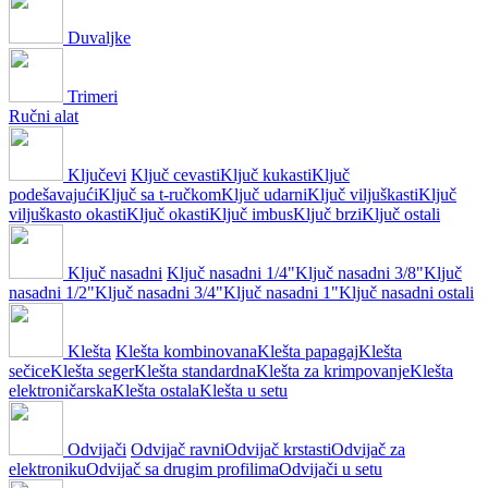
Duvaljke
Trimeri
Ručni alat
Ključevi
Ključ cevasti
Ključ kukasti
Ključ
podešavajući
Ključ sa t-ručkom
Ključ udarni
Ključ viljuškasti
Ključ
viljuškasto okasti
Ključ okasti
Ključ imbus
Ključ brzi
Ključ ostali
Ključ nasadni
Ključ nasadni 1/4"
Ključ nasadni 3/8"
Ključ
nasadni 1/2"
Ključ nasadni 3/4"
Ključ nasadni 1"
Ključ nasadni ostali
Klešta
Klešta kombinovana
Klešta papagaj
Klešta
sečice
Klešta seger
Klešta standardna
Klešta za krimpovanje
Klešta
elektroničarska
Klešta ostala
Klešta u setu
Odvijači
Odvijač ravni
Odvijač krstasti
Odvijač za
elektroniku
Odvijač sa drugim profilima
Odvijači u setu