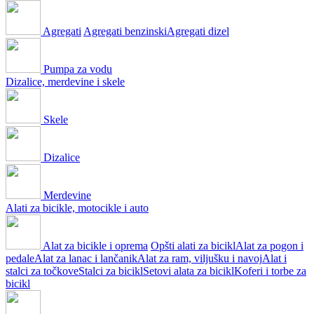
Agregati
Agregati benzinski
Agregati dizel
Pumpa za vodu
Dizalice, merdevine i skele
Skele
Dizalice
Merdevine
Alati za bicikle, motocikle i auto
Alat za bicikle i oprema
Opšti alati za bicikl
Alat za pogon i
pedale
Alat za lanac i lančanik
Alat za ram, viljušku i navoj
Alat i
stalci za točkove
Stalci za bicikl
Setovi alata za bicikl
Koferi i torbe za
bicikl