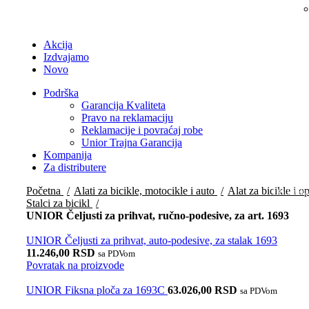
Akcija
Izdvajamo
Novo
Podrška
Garancija Kvaliteta
Pravo na reklamaciju
Reklamacije i povraćaj robe
Unior Trajna Garancija
Kompanija
Za distributere
Početna
Alati za bicikle, motocikle i auto
Alat za bicikle i 
Do isteka
Stalci za bicikl
UNIOR Čeljusti za prihvat, ručno-podesive, za art. 1693
UNIOR Čeljusti za prihvat, auto-podesive, za stalak 1693
11.246,00
RSD
sa PDVom
Povratak na proizvode
UNIOR Fiksna ploča za 1693C
63.026,00
RSD
sa PDVom