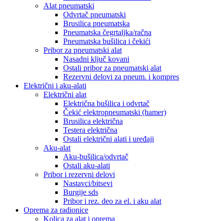
Alat pneumatski
Odvrtač pneumatski
Brusilica pneumatska
Pneumatska čegrtaljka/račna
Pneumatska bušilica i čekići
Pribor za pneumatski alat
Nasadni ključ kovani
Ostali pribor za pneumatski alat
Rezervni delovi za pneum. i kompres
Električni i aku-alati
Električni alat
Električna bušilica i odvrtač
Čekić elektropneumatski (hamer)
Brusilica električna
Testera električna
Ostali električni alati i uređaji
Aku-alat
Aku-bušilica/odvrtač
Ostali aku-alati
Pribor i rezervni delovi
Nastavci/bitsevi
Burgije sds
Pribor i rez. deo za el. i aku alat
Oprema za radionice
Kolica za alat i oprema