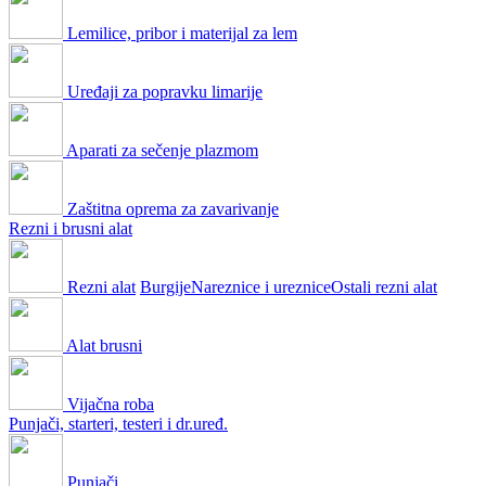
Lemilice, pribor i materijal za lem
Uređaji za popravku limarije
Aparati za sečenje plazmom
Zaštitna oprema za zavarivanje
Rezni i brusni alat
Rezni alat
Burgije
Nareznice i ureznice
Ostali rezni alat
Alat brusni
Vijačna roba
Punjači, starteri, testeri i dr.uređ.
Punjači