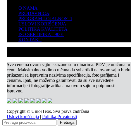
O NAMA
PRODAVNICA
PROGRAM LOJALNOSTI
USLOVI KORIŠĆENJA
POLITIKA KVALITETA
ISO SERTIFIKAT 9001
KONTAKT
Sve cene na ovom sajtu iskazane su u dinarima. PDV je uračunat u
cenu. Maksimalno vodimo računa da svi artikli na ovom sajtu budu
prikazani sa ispravnim nazivima specifikacija, fotografijama i
cenama. Ipak, ne možemo garantovati da su sve navedene
informacije i fotografije artikala na ovom sajtu u potpunosti
ispravne.
Copyright © UniorTeos. Sva prava zadržana
Uslovi korišćenja
|
Politika Privatnosti
Pretraga