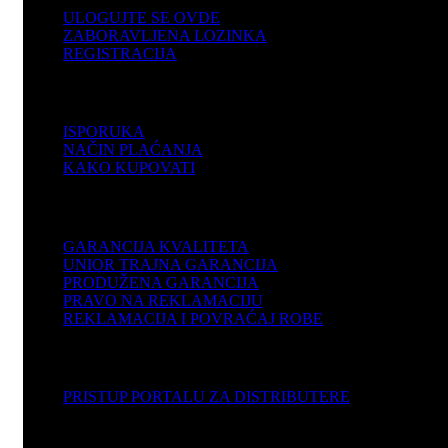
ULOGUJTE SE OVDE
ZABORAVLJENA LOZINKA
REGISTRACIJA
POMOĆ
ISPORUKA
NAČIN PLAĆANJA
KAKO KUPOVATI
PODRŠKA
GARANCIJA KVALITETA
UNIOR TRAJNA GARANCIJA
PRODUŽENA GARANCIJA
PRAVO NA REKLAMACIJU
REKLAMACIJA I POVRAĆAJ ROBE
DISTRIBUTERI
PRISTUP PORTALU ZA DISTRIBUTERE
KOMPANIJA