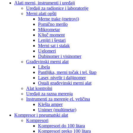
Alati merni, instrumenti i uređaji
Uređaji za radionice i laboratorije
Merni alati opšti
Merne trake (metrovi)
Pomično merilo
Mikrometar
Ključ moment
Lenjiri i šestari
Merni sat i stalak
Uglomeri
Dubinomer i visinomer
Građevinski merni alat
Libela
Pantljika, merni točak i tel. štap
Laser, nivelir i daljinomer
Ostali građevinski merni alat
Alat kontrolni
Uređaji za razna merenja
Instrumenti za merenje el. veličina
Klešta amper
Unimer (multimetar)
Kompresor i pneumatski alat
Kompresori
Kompresori do 100 litara
Kompresori preko 100 litara