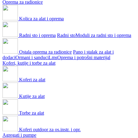
Oprema za radionice
Kolica za alat i oprema
Radni sto i oprema
Radni sto
Moduli za radni sto i oprema
Ostala oprema za radionice
Pano i stalak za alat i
dodaci
Ormani i sanduci
Lms
Oprema i potrošni materijal
Koferi, kutije i torbe za alat
Koferi za alat
Kutije za alat
Torbe za alat
Koferi outdoor za os.instr. i opr.
Agregati i pumpe