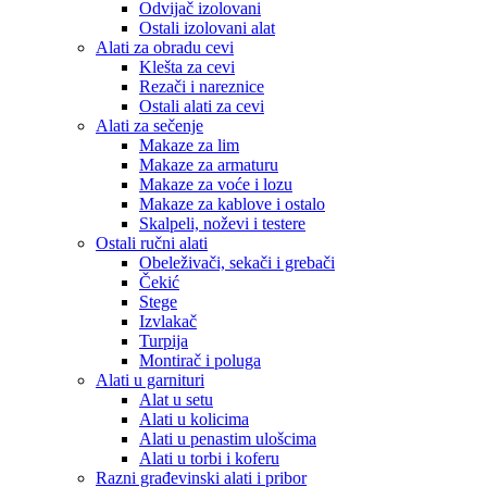
Odvijač izolovani
Ostali izolovani alat
Alati za obradu cevi
Klešta za cevi
Rezači i nareznice
Ostali alati za cevi
Alati za sečenje
Makaze za lim
Makaze za armaturu
Makaze za voće i lozu
Makaze za kablove i ostalo
Skalpeli, noževi i testere
Ostali ručni alati
Obeleživači, sekači i grebači
Čekić
Stege
Izvlakač
Turpija
Montirač i poluga
Alati u garnituri
Alat u setu
Alati u kolicima
Alati u penastim ulošcima
Alati u torbi i koferu
Razni građevinski alati i pribor