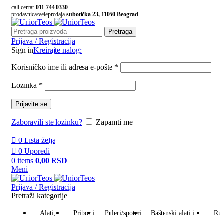
call centar
011 744 0330
prodavnica/veleprodaja
subotička 23, 11050 Beograd
Pretraga
Prijava / Registracija
Sign in
Kreirajte nalog:
Korisničko ime ili adresa e-pošte
*
Lozinka
*
Prijavite se
Zaboravili ste lozinku?
Zapamti me
0
Lista želja
0
Uporedi
0
items
0,00
RSD
Meni
Prijava / Registracija
Pretraži kategorije
Alati,
Pribor i
Puleri/spoteri
Baštenski alati i
Ru