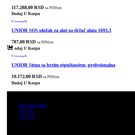
117.288,00
RSD
sa PDVom
Dodaj U Korpu
Uporedi
Brzi pregled
UNIOR SOS uložak za alat za držač alata 1693.3
Dodaj u listu želja
787,00
RSD
sa PDVom
an
an
Dodaj U Korpu
Uporedi
Brzi pregled
UNIOR Stega sa brzim otpuštanjem, profesionalna
Dodaj u listu želja
1693C
16
16
16
16
1
1
1
19.172,00
RSD
sa PDVom
Dodaj U Korpu
PRODAJA
IZDVAJAMO
NOVO
AKCIJE
KORISNIČKI NALOG