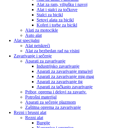
Alat za ram, viljušku i navoj
Alat i stalci za točkove
Stalci za bicikl
Setovi alata za bicikl
Koferi i torbe za bicikl
Alati za motocikle
Auto alat
Alat specijalni
Alat neiskreći
Alat za bezbedan rad na visini
Zavarivanje i sečenje
Aparati za zavarivanje
Industrijsko zavarivanje
Aparati za zavarivanje mma/rel
Aparati za zavarivanje mig-mag
Aparati za zavarivanje tig
Aparati za tačkasto zavarivanje
Pribor, oprema i delovi za zavariv.
Potrošni materijal
Aparati za sečenje plazmom
Zaštitna oprema za zavarivanje
Rezni i brusni alat
Rezni alat
Burgije
Nareznice i ureznice