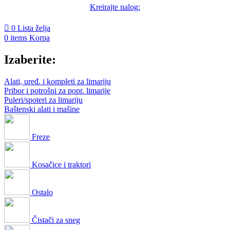
Kreirajte nalog:
0
Lista želja
0
items
Korpa
Izaberite:
Alati, uređ. i kompleti za limariju
Pribor i potrošni za popr. limarije
Puleri/spoteri za limariju
Baštenski alati i mašine
Freze
Kosačice i traktori
Ostalo
Čistači za sneg