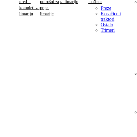
uređ. i
potrošni za
za limariju
mašine
kompleti za
popr.
Freze
Kosačice i
limariju
limarije
traktori
Ostalo
Trimeri