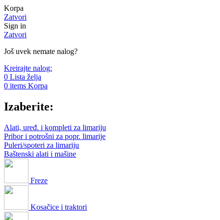
Korpa
Zatvori
Sign in
Zatvori
Još uvek nemate nalog?
Kreirajte nalog:
0
Lista želja
0
items
Korpa
Izaberite:
Alati, uređ. i kompleti za limariju
Pribor i potrošni za popr. limarije
Puleri/spoteri za limariju
Baštenski alati i mašine
Freze
Kosačice i traktori