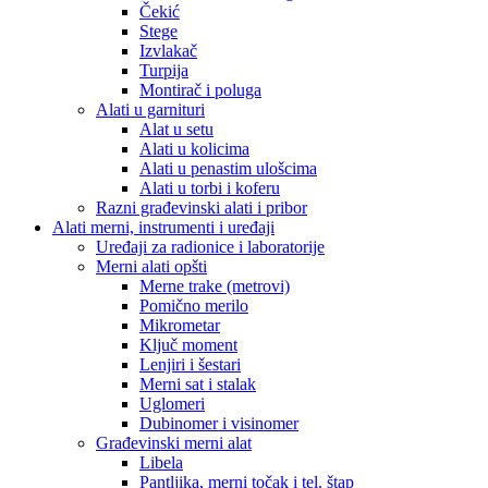
Čekić
Stege
Izvlakač
Turpija
Montirač i poluga
Alati u garnituri
Alat u setu
Alati u kolicima
Alati u penastim ulošcima
Alati u torbi i koferu
Razni građevinski alati i pribor
Alati merni, instrumenti i uređaji
Uređaji za radionice i laboratorije
Merni alati opšti
Merne trake (metrovi)
Pomično merilo
Mikrometar
Ključ moment
Lenjiri i šestari
Merni sat i stalak
Uglomeri
Dubinomer i visinomer
Građevinski merni alat
Libela
Pantljika, merni točak i tel. štap