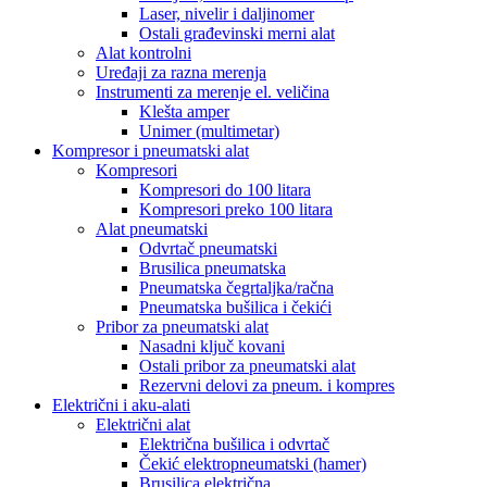
Laser, nivelir i daljinomer
Ostali građevinski merni alat
Alat kontrolni
Uređaji za razna merenja
Instrumenti za merenje el. veličina
Klešta amper
Unimer (multimetar)
Kompresor i pneumatski alat
Kompresori
Kompresori do 100 litara
Kompresori preko 100 litara
Alat pneumatski
Odvrtač pneumatski
Brusilica pneumatska
Pneumatska čegrtaljka/račna
Pneumatska bušilica i čekići
Pribor za pneumatski alat
Nasadni ključ kovani
Ostali pribor za pneumatski alat
Rezervni delovi za pneum. i kompres
Električni i aku-alati
Električni alat
Električna bušilica i odvrtač
Čekić elektropneumatski (hamer)
Brusilica električna