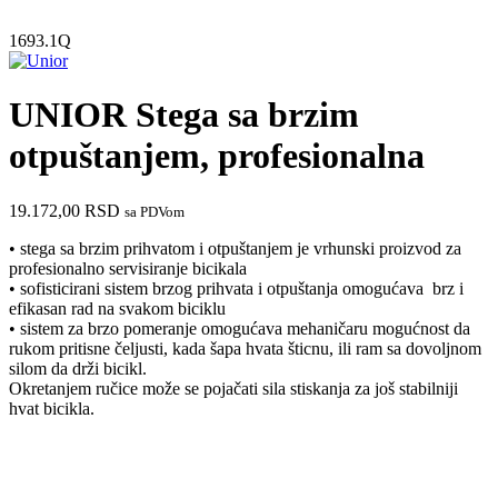
1693.1Q
UNIOR Stega sa brzim
otpuštanjem, profesionalna
19.172,00
RSD
sa PDVom
• stega sa brzim prihvatom i otpuštanjem je vrhunski proizvod za
profesionalno servisiranje bicikala
• sofisticirani sistem brzog prihvata i otpuštanja omogućava brz i
efikasan rad na svakom biciklu
• sistem za brzo pomeranje omogućava mehaničaru mogućnost da
rukom pritisne čeljusti, kada šapa hvata šticnu, ili ram sa dovoljnom
silom da drži bicikl.
Okretanjem ručice može se pojačati sila stiskanja za još stabilniji
hvat bicikla.