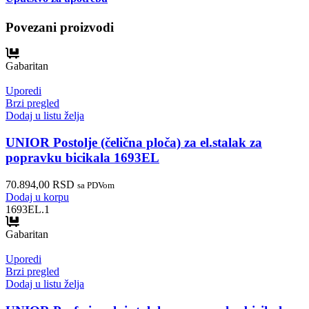
Povezani proizvodi
Gabaritan
Uporedi
Brzi pregled
Dodaj u listu želja
UNIOR Postolje (čelična ploča) za el.stalak za
popravku bicikala 1693EL
70.894,00
RSD
sa PDVom
Dodaj u korpu
1693EL.1
Gabaritan
Uporedi
Brzi pregled
Dodaj u listu želja