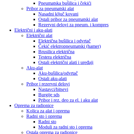
Pneumatska bušilica i čekići
Pribor za pneumatski alat
Nasadni ključ kovani
Ostali pribor za pneumatski alat
Rezervni delovi za pneum. i kompres
Električni i aku-alati
Električni alat
Električna bušilica i odvrtač
Čekić elektropneumatski (hamer)
Brusilica električna
Testera električna
Ostali električni alati i uređaji
Aku-alat
Aku-bušilica/odvrtač
Ostali aku-alati
Pribor i rezervni delovi
Nastavci/bitsevi
Burgije sds
Pribor i rez. deo za el. i aku alat
Oprema za radionice
Kolica za alat i oprema
Radni sto i oprema
Radni sto
Moduli za radni sto i oprema
Ostala oprema za radionice