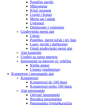
Pomično merilo
Mikrometar
Ključ moment
Lenjiri i šestari
Merni sat i stalak
Uglomeri
Dubinomer i visinomer
Građevinski merni alat
Libela
Pantljika, merni točak i tel. štap
Laser, nivelir i daljinomer
Ostali građevinski merni alat
Alat kontrolni
Uređaji za razna merenja
Instrumenti za merenje el. veličina
Klešta amper
Unimer (multimetar)
Kompresor i pneumatski alat
Kompresori
Kompresori do 100 litara
Kompresori preko 100 litara
Alat pneumatski
Odvrtač pneumatski
Brusilica pneumatska
Pneumatska čegrtaljka/račna