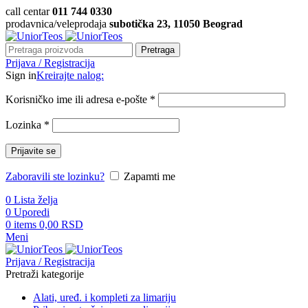
call centar
011 744 0330
prodavnica/veleprodaja
subotička 23, 11050 Beograd
Pretraga
Prijava / Registracija
Sign in
Kreirajte nalog:
Korisničko ime ili adresa e-pošte
*
Lozinka
*
Prijavite se
Zaboravili ste lozinku?
Zapamti me
0
Lista želja
0
Uporedi
0
items
0,00
RSD
Meni
Prijava / Registracija
Pretraži kategorije
Alati, uređ. i kompleti za limariju