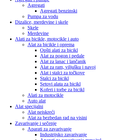
Agregati
Agregati benzinski
Pumpa za vodu
Dizalice, merdevine i skele
Skele
Merdevine
Alati za bicikle, motocikle i auto
Alat za bicikle i oprema
Opšti alati za bicikl
Alat za pogon i pedale
Alat za lanac i lančanik
Alat za ram, viljušku i navoj
Alat i stalci za točkove
Stalci za bicikl
Setovi alata za bicikl
Koferi i torbe za bicikl
Alati za motocikle
Auto alat
Alat specijalni
Alat neiskreći
Alat za bezbedan rad na visini
Zavarivanje i sečenje
Aparati za zavarivanje
Industrijsko zavarivanje