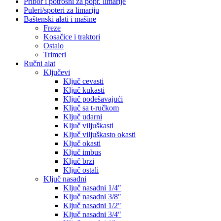
Pribor i potrošni za popr. limarije
Puleri/spoteri za limariju
Baštenski alati i mašine
Freze
Kosačice i traktori
Ostalo
Trimeri
Ručni alat
Ključevi
Ključ cevasti
Ključ kukasti
Ključ podešavajući
Ključ sa t-ručkom
Ključ udarni
Ključ viljuškasti
Ključ viljuškasto okasti
Ključ okasti
Ključ imbus
Ključ brzi
Ključ ostali
Ključ nasadni
Ključ nasadni 1/4″
Ključ nasadni 3/8″
Ključ nasadni 1/2″
Ključ nasadni 3/4″