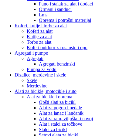
Pano i stalak za alat i dodaci
Ormani i sanduci
Lms
Oprema i potrošni materijal
Koferi, kutije i torbe za alat
Koferi za alat
Kutije za alat
Torbe za alat
Koferi outdoor za os.instr. i opr.
Agregati i pumpe
Agregati
Agregati benzinski
Pumpa za vodu
Dizalice, merdevine i skele
Skele
Merdevine
Alati za bicikle, motocikle i auto
Alat za bicikle i oprema
Opšti alati za bicikl
Alat za pogon i pedale
Alat za lanac i lančanik
Alat za ram, viljušku i navoj
Alat i stalci za točkove
Stalci za bicikl
Setovi alata za bicikl