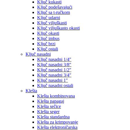
Ključ kukasti
Ključ podešavajući
Ključ sa t-ručkom
Ključ udarni
Ključ viljuškasti
Ključ viljuškasto okasti
Ključ okasti
Ključ imbus
Ključ brzi
Ključ ostali
Ključ nasadni
Ključ nasadni 1/4″
Ključ nasadni 3/8″
Ključ nasadni 1/2″
Ključ nasadni 3/4″
Ključ nasadni 1″
Ključ nasadni ostali
Klešta
Klešta kombinovana
Klešta papagaj
Klešta sečice
Klešta seger
Klešta standardna
Klešta za krimpovanje
Klešta elektroničarska