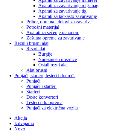
Aparati za zavarivanje mma/rel
Aparati za zavarivanje mig-mag
Aparati za zavarivanje tig
Aparati za tačkasto zavarivanje
Pribor, oprema i delovi za zavariv.
Potrošni materijal
Aparati za sečenje plazmom
Zaštitna oprema za zavarivanje
Rezni i brusni alat
Rezni alat
Burgije
Nareznice i ureznice
Ostali rezni alat
Alat brusni
Punjači, starteri, testeri i dr.uređ.
Punjači
Punjači i starteri
Starteri
Dc/ac konvertori
Testeri i dr. oprema
Punjači za električna vozila
Akcija
Izdvajamo
Novo