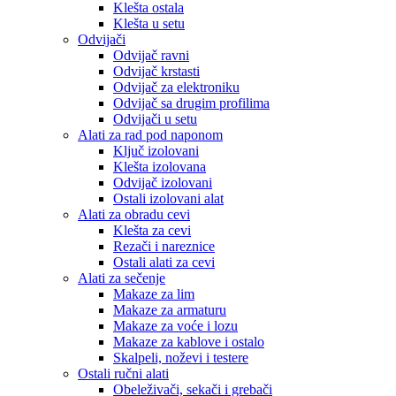
Klešta ostala
Klešta u setu
Odvijači
Odvijač ravni
Odvijač krstasti
Odvijač za elektroniku
Odvijač sa drugim profilima
Odvijači u setu
Alati za rad pod naponom
Ključ izolovani
Klešta izolovana
Odvijač izolovani
Ostali izolovani alat
Alati za obradu cevi
Klešta za cevi
Rezači i nareznice
Ostali alati za cevi
Alati za sečenje
Makaze za lim
Makaze za armaturu
Makaze za voće i lozu
Makaze za kablove i ostalo
Skalpeli, noževi i testere
Ostali ručni alati
Obeleživači, sekači i grebači