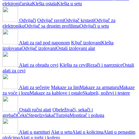
elektroničarska
Klešta ostala
Klešta u setu
Odvijači
Odvijač ravni
Odvijač krstasti
Odvijač za
elektroniku
Odvijač sa drugim profilima
Odvijači u setu
Alati za rad pod naponom
Ključ izolovani
Klešta
izolovana
Odvijač izolovani
Ostali izolovani alat
Alati za obradu cevi
Klešta za cevi
Rezači i nareznice
Ostali
alati za cevi
Alati za sečenje
Makaze za lim
Makaze za armaturu
Makaze
za voće i lozu
Makaze za kablove i ostalo
Skalpeli, noževi i testere
Ostali ručni alati
Obeleživači, sekači i
grebači
Čekić
Stege
Izvlakač
Turpija
Montirač i poluga
Alati u garnituri
Alat u setu
Alati u kolicima
Alati u penastim
ulošcima
Alati u torbi i koferu