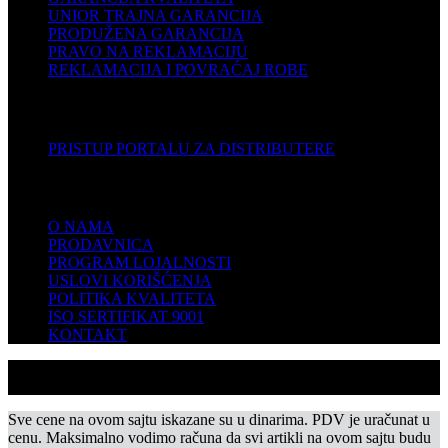
UNIOR TRAJNA GARANCIJA
PRODUŽENA GARANCIJA
PRAVO NA REKLAMACIJU
REKLAMACIJA I POVRAĆAJ ROBE
DISTRIBUTERI
PRISTUP PORTALU ZA DISTRIBUTERE
KOMPANIJA
O NAMA
PRODAVNICA
PROGRAM LOJALNOSTI
USLOVI KORIŠĆENJA
POLITIKA KVALITETA
ISO SERTIFIKAT 9001
KONTAKT
Sve cene na ovom sajtu iskazane su u dinarima. PDV je uračunat u
cenu. Maksimalno vodimo računa da svi artikli na ovom sajtu budu