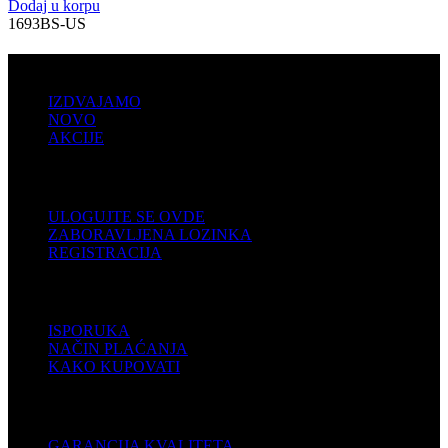
Dodaj u korpu
1693BS-US
PRODAJA
IZDVAJAMO
NOVO
AKCIJE
KORISNIČKI NALOG
ULOGUJTE SE OVDE
ZABORAVLJENA LOZINKA
REGISTRACIJA
POMOĆ
ISPORUKA
NAČIN PLAĆANJA
KAKO KUPOVATI
PODRŠKA
GARANCIJA KVALITETA