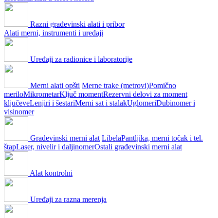
Razni građevinski alati i pribor
Alati merni, instrumenti i uređaji
Uređaji za radionice i laboratorije
Merni alati opšti
Merne trake (metrovi)
Pomično
merilo
Mikrometar
Ključ moment
Rezervni delovi za moment
ključeve
Lenjiri i šestari
Merni sat i stalak
Uglomeri
Dubinomer i
visinomer
Građevinski merni alat
Libela
Pantljika, merni točak i tel.
štap
Laser, nivelir i daljinomer
Ostali građevinski merni alat
Alat kontrolni
Uređaji za razna merenja