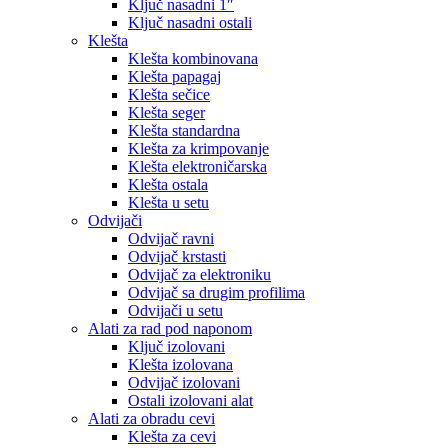
Ključ nasadni 1″
Ključ nasadni ostali
Klešta
Klešta kombinovana
Klešta papagaj
Klešta sečice
Klešta seger
Klešta standardna
Klešta za krimpovanje
Klešta elektroničarska
Klešta ostala
Klešta u setu
Odvijači
Odvijač ravni
Odvijač krstasti
Odvijač za elektroniku
Odvijač sa drugim profilima
Odvijači u setu
Alati za rad pod naponom
Ključ izolovani
Klešta izolovana
Odvijač izolovani
Ostali izolovani alat
Alati za obradu cevi
Klešta za cevi