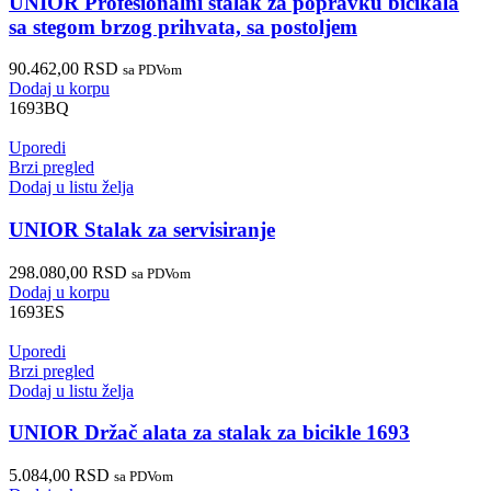
UNIOR Profesionalni stalak za popravku bicikala
sa stegom brzog prihvata, sa postoljem
90.462,00
RSD
sa PDVom
Dodaj u korpu
1693BQ
Uporedi
Brzi pregled
Dodaj u listu želja
UNIOR Stalak za servisiranje
298.080,00
RSD
sa PDVom
Dodaj u korpu
1693ES
Uporedi
Brzi pregled
Dodaj u listu želja
UNIOR Držač alata za stalak za bicikle 1693
5.084,00
RSD
sa PDVom