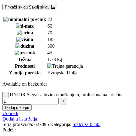
Prikaži skicu
Sakrij skicu
22
60
70
185
300
45
Težina
1,73 kg
Prednosti
Zemlja porekla
Evropska Unija
Available on backorder
UNIOR Stega sa brzim otpuštanjem, profesionalna količina
Dodaj u korpu
Uporedi
Dodaj u listu želja
Šifra proizvoda:
627095
Kategorija:
Stalci za bicikl
Podeli: