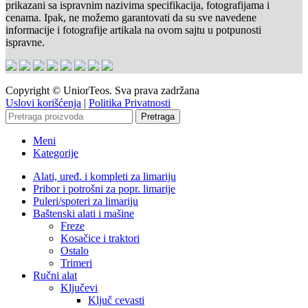
prikazani sa ispravnim nazivima specifikacija, fotografijama i
cenama. Ipak, ne možemo garantovati da su sve navedene
informacije i fotografije artikala na ovom sajtu u potpunosti
ispravne.
Copyright © UniorTeos. Sva prava zadržana
Uslovi korišćenja
|
Politika Privatnosti
Pretraga
Meni
Kategorije
Alati, uređ. i kompleti za limariju
Pribor i potrošni za popr. limarije
Puleri/spoteri za limariju
Baštenski alati i mašine
Freze
Kosačice i traktori
Ostalo
Trimeri
Ručni alat
Ključevi
Ključ cevasti