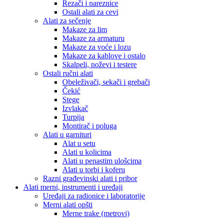
Rezači i nareznice
Ostali alati za cevi
Alati za sečenje
Makaze za lim
Makaze za armaturu
Makaze za voće i lozu
Makaze za kablove i ostalo
Skalpeli, noževi i testere
Ostali ručni alati
Obeleživači, sekači i grebači
Čekić
Stege
Izvlakač
Turpija
Montirač i poluga
Alati u garnituri
Alat u setu
Alati u kolicima
Alati u penastim ulošcima
Alati u torbi i koferu
Razni građevinski alati i pribor
Alati merni, instrumenti i uređaji
Uređaji za radionice i laboratorije
Merni alati opšti
Merne trake (metrovi)