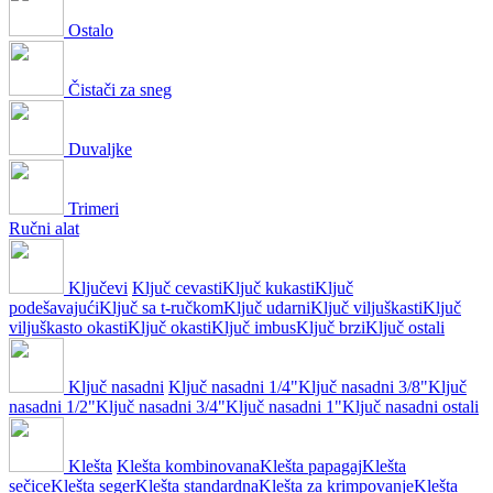
Ostalo
Čistači za sneg
Duvaljke
Trimeri
Ručni alat
Ključevi
Ključ cevasti
Ključ kukasti
Ključ
podešavajući
Ključ sa t-ručkom
Ključ udarni
Ključ viljuškasti
Ključ
viljuškasto okasti
Ključ okasti
Ključ imbus
Ključ brzi
Ključ ostali
Ključ nasadni
Ključ nasadni 1/4"
Ključ nasadni 3/8"
Ključ
nasadni 1/2"
Ključ nasadni 3/4"
Ključ nasadni 1"
Ključ nasadni ostali
Klešta
Klešta kombinovana
Klešta papagaj
Klešta
sečice
Klešta seger
Klešta standardna
Klešta za krimpovanje
Klešta