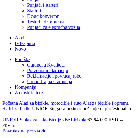
Punjači i starteri
Starteri
Dc/ac konvertori
Testeri i dr. oprema
Punjači za električna vozila
Akcija
Izdvajamo
Novo
Podrška
Garancija Kvaliteta
Pravo na reklamaciju
Reklamacije i povraćaj robe
Unior Trajna Garancija
Kompanija
Za distributere
Početna
Alati za bicikle, motocikle i auto
Alat za bicikle i oprema
Stalci za bicikl
UNIOR Stega sa brzim otpuštanjem, profesionalna
UNIOR Stalak za skladištenje više bicikala
67.840,00
RSD
sa
PDVom
Povratak na proizvode