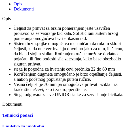
Opis
Dokumenti
Opis
Čeljust za prihvat sa brzim pomeranjem jeste usavršen
proizvod za servisiranje bicikala. Sofisticirani sistem brzog
pomeranja omogućava brz i efikasan rad.
Sistem brze spojke omogućava mehaničaru da rukom sklopi
čeljusti, kada one već hvataju dovoljno jako za ram, ili šticnu,
da bicikl stoji u stalku. Rotiranjem ručice može se dodatno
pojačati, ili fino podesiti sila zatezanja, kako bi se obezbedio
siguran prihvat.
stega je pogodna za hvatanje cevi prečnika 22 do 60 mm
Korišćenjem dugmeta omogućano je brzo otpuštanje čeljusti,
a nakon početnog popuštanja putem ručice.
Visina čeljusti je 70 mm pa omogućava prihvat bicikla i za
kraće šticne/cevi, kao i za dropper šticne.
Stega odgovara za sve UNIOR stalke za servisiranje bicikala.
Dokumenti
Tehnički podaci
Uputstvo za upotrebu