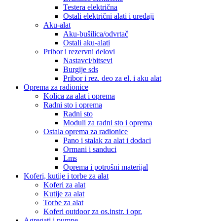
Testera električna
Ostali električni alati i uređaji
Aku-alat
Aku-bušilica/odvrtač
Ostali aku-alati
Pribor i rezervni delovi
Nastavci/bitsevi
Burgije sds
Pribor i rez. deo za el. i aku alat
Oprema za radionice
Kolica za alat i oprema
Radni sto i oprema
Radni sto
Moduli za radni sto i oprema
Ostala oprema za radionice
Pano i stalak za alat i dodaci
Ormani i sanduci
Lms
Oprema i potrošni materijal
Koferi, kutije i torbe za alat
Koferi za alat
Kutije za alat
Torbe za alat
Koferi outdoor za os.instr. i opr.
Agregati i pumpe