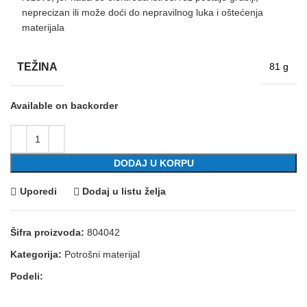
neprecizan ili može doći do nepravilnog luka i oštećenja
materijala
TEŽINA
81 g
Available on backorder
DODAJ U KORPU
Uporedi
Dodaj u listu želja
Šifra proizvoda:
804042
Kategorija:
Potrošni materijal
Podeli: