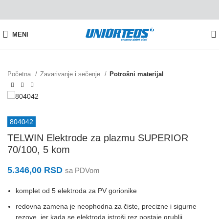
MENI
Početna
Zavarivanje i sečenje
Potrošni materijal
804042
TELWIN Elektrode za plazmu SUPERIOR
70/100, 5 kom
5.346,00
RSD
sa PDVom
komplet od 5 elektroda za PV gorionike
redovna zamena je neophodna za čiste, precizne i sigurne
rezove, jer kada se elektroda istroši rez postaje grublji,