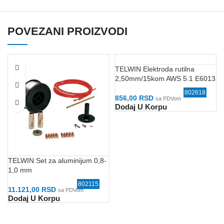
POVEZANI PROIZVODI
TELWIN Elektroda rutilna
2,50mm/15kom AWS 5.1 E6013
802618
856,00
RSD
sa PDVom
Dodaj U Korpu
TELWIN Set za aluminijum 0,8-
1,0 mm
802115
11.121,00
RSD
sa PDVom
Dodaj U Korpu