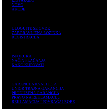
IZDVAJAMO
NOVO
AKCIJE
KORISNIČKI NALOG
ULOGUJTE SE OVDE
ZABORAVLJENA LOZINKA
REGISTRACIJA
POMOĆ
ISPORUKA
NAČIN PLAĆANJA
KAKO KUPOVATI
PODRŠKA
GARANCIJA KVALITETA
UNIOR TRAJNA GARANCIJA
PRODUŽENA GARANCIJA
PRAVO NA REKLAMACIJU
REKLAMACIJA I POVRAĆAJ ROBE