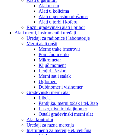
Alati u garnituri
Alat u setu
Alati u kolicima
Alati u penastim ulošcima
Alati u torbi i koferu
Razni građevinski alati i pribor
Alati merni, instrumenti i uređaji
Uređaji za radionice i laboratorije
Merni alati opšti
Merne trake (metrovi)
Pomično merilo
Mikrometar
Ključ moment
Lenjiri i šestari
Merni sat i stalak
Uglomeri
Dubinomer i visinomer
Građevinski merni alat
Libela
Pantljika, merni točak i tel. štap
Laser, nivelir i daljinomer
Ostali građevinski merni alat
Alat kontrolni
Uređaji za razna merenja
Instrumenti za merenje el. veličina