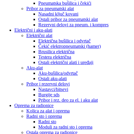
Pneumatska bušilica i čekići
Pribor za pneumatski alat
Nasadni ključ kovani
Ostali pribor za pneumatski alat
Rezervni delovi za pneum. i kompres
Električni i aku-alati
Električni alat
Električna bušilica i odvrtač
Čekić elektropneumatski (hamer)
Brusilica električna
Testera električna
Ostali električni alati i uređaji
Aku-alat
Aku-bušilica/odvrtač
Ostali aku-alati
Pribor i rezervni delovi
Nastavci/bitsevi
Burgije sds
Pribor i rez. deo za el. i aku alat
Oprema za radionice
Kolica za alat i oprema
Radni sto i oprema
Radni sto
Moduli za radni sto i oprema
Ostala oprema za radionice