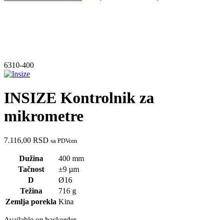
6310-400
INSIZE Kontrolnik za
mikrometre
7.116,00
RSD
sa PDVom
Dužina
400 mm
Tačnost
±9 µm
D
Ø16
Težina
716 g
Zemlja porekla
Kina
Available on backorder