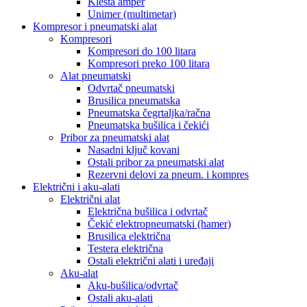
Klešta amper
Unimer (multimetar)
Kompresor i pneumatski alat
Kompresori
Kompresori do 100 litara
Kompresori preko 100 litara
Alat pneumatski
Odvrtač pneumatski
Brusilica pneumatska
Pneumatska čegrtaljka/račna
Pneumatska bušilica i čekići
Pribor za pneumatski alat
Nasadni ključ kovani
Ostali pribor za pneumatski alat
Rezervni delovi za pneum. i kompres
Električni i aku-alati
Električni alat
Električna bušilica i odvrtač
Čekić elektropneumatski (hamer)
Brusilica električna
Testera električna
Ostali električni alati i uređaji
Aku-alat
Aku-bušilica/odvrtač
Ostali aku-alati