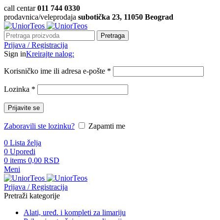
call centar
011 744 0330
prodavnica/veleprodaja
subotička 23, 11050 Beograd
Pretraga
Prijava / Registracija
Sign in
Kreirajte nalog:
Korisničko ime ili adresa e-pošte
*
Lozinka
*
Prijavite se
Zaboravili ste lozinku?
Zapamti me
0
Lista želja
0
Uporedi
0
items
0,00
RSD
Meni
Prijava / Registracija
Pretraži kategorije
Alati, uređ. i kompleti za limariju