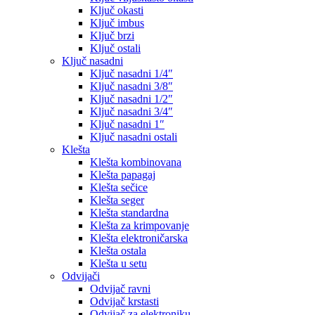
Ključ okasti
Ključ imbus
Ključ brzi
Ključ ostali
Ključ nasadni
Ključ nasadni 1/4″
Ključ nasadni 3/8″
Ključ nasadni 1/2″
Ključ nasadni 3/4″
Ključ nasadni 1″
Ključ nasadni ostali
Klešta
Klešta kombinovana
Klešta papagaj
Klešta sečice
Klešta seger
Klešta standardna
Klešta za krimpovanje
Klešta elektroničarska
Klešta ostala
Klešta u setu
Odvijači
Odvijač ravni
Odvijač krstasti
Odvijač za elektroniku