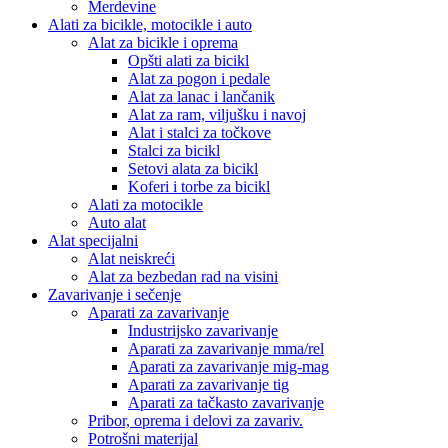
Merdevine
Alati za bicikle, motocikle i auto
Alat za bicikle i oprema
Opšti alati za bicikl
Alat za pogon i pedale
Alat za lanac i lančanik
Alat za ram, viljušku i navoj
Alat i stalci za točkove
Stalci za bicikl
Setovi alata za bicikl
Koferi i torbe za bicikl
Alati za motocikle
Auto alat
Alat specijalni
Alat neiskreći
Alat za bezbedan rad na visini
Zavarivanje i sečenje
Aparati za zavarivanje
Industrijsko zavarivanje
Aparati za zavarivanje mma/rel
Aparati za zavarivanje mig-mag
Aparati za zavarivanje tig
Aparati za tačkasto zavarivanje
Pribor, oprema i delovi za zavariv.
Potrošni materijal