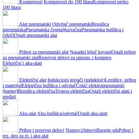
Kompresori
Kompresori do 100 litara
Kompresori preko
100 litara
Alat pneumatski
Odvrtač pneumatski
Brusilica
pneumatska
Pneumatska čegrtaljka/račna
Pneumatska bušilica i
čekići
Ostali pneumatski alat
Pribor za pneumatski alat
Nasadni ključ kovani
Ostali pribor
za pneumatski alat
Rezervni delovi za pneum. i kompres
Električni i aku-alati
Električni alat
Indukcioni grejači (induktori)
Lemilice, pribor
i materijal
Električna bušilica i odvrtač
Čekić elektropneumatski
(hamer)
Brusilica električna
Testera električna
Ostali električni alati i
uređaji
Aku-alat
Aku-bušilica/odvrtač
Ostali aku-alati
Pribor i rezervni delovi
Nastavci/bitsevi
Burgije sds
Pribor i
rez. deo za el. i aku alat