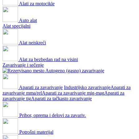
Alati za motocikle
Auto alat
Alat specijalni
Alat neiskreći
Alat za bezbedan rad na visini
Zavarivanje i sečenje
Autogeno (gasno) zavarivanje
Aparati za zavarivanje
Industrijsko zavarivanje
Aparati za
zavarivanje mma/rel
Aparati za zavarivanje mig-mag
Aparati za
zavarivanje tig
Aparati za tačkasto zavarivanje
Pribor, oprema i delovi za zavariv.
Potrošni materijal