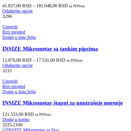
41.837,00
RSD
–
181.048,00
RSD
sa PDVom
Odaberite opcije
3296
Uporedi
Brzi pregled
Dodaj u listu želja
INSIZE Mikrometar sa tankim pipcima
12.876,00
RSD
–
17.531,00
RSD
sa PDVom
Odaberite opcije
3233
Uporedi
Brzi pregled
Dodaj u listu želja
INSIZE Mikrometar štapni za unutrašnje merenje
121.533,00
RSD
sa PDVom
Dodaj u korpu
3225-2100