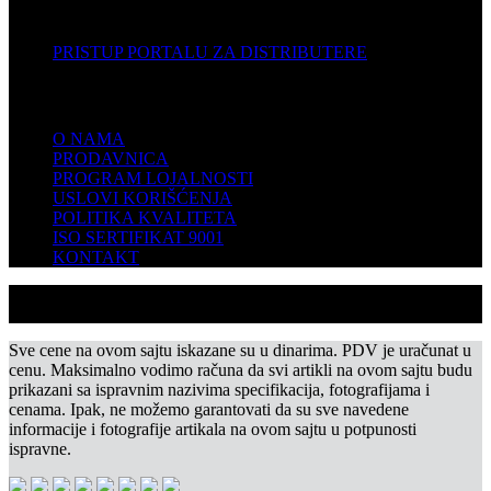
DISTRIBUTERI
PRISTUP PORTALU ZA DISTRIBUTERE
KOMPANIJA
O NAMA
PRODAVNICA
PROGRAM LOJALNOSTI
USLOVI KORIŠĆENJA
POLITIKA KVALITETA
ISO SERTIFIKAT 9001
KONTAKT
Sve cene na ovom sajtu iskazane su u dinarima. PDV je uračunat u
cenu. Maksimalno vodimo računa da svi artikli na ovom sajtu budu
prikazani sa ispravnim nazivima specifikacija, fotografijama i
cenama. Ipak, ne možemo garantovati da su sve navedene
informacije i fotografije artikala na ovom sajtu u potpunosti
ispravne.