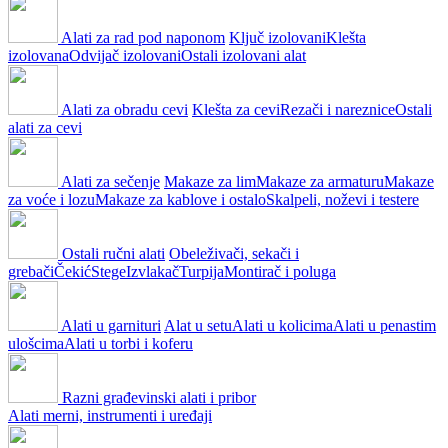
Alati za rad pod naponom
Ključ izolovani
Klešta
izolovana
Odvijač izolovani
Ostali izolovani alat
Alati za obradu cevi
Klešta za cevi
Rezači i nareznice
Ostali
alati za cevi
Alati za sečenje
Makaze za lim
Makaze za armaturu
Makaze
za voće i lozu
Makaze za kablove i ostalo
Skalpeli, noževi i testere
Ostali ručni alati
Obeleživači, sekači i
grebači
Čekić
Stege
Izvlakač
Turpija
Montirač i poluga
Alati u garnituri
Alat u setu
Alati u kolicima
Alati u penastim
ulošcima
Alati u torbi i koferu
Razni građevinski alati i pribor
Alati merni, instrumenti i uređaji