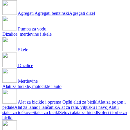
Agregati
Agregati benzinski
Agregati dizel
Pumpa za vodu
Dizalice, merdevine i skele
Skele
Dizalice
Merdevine
Alati za bicikle, motocikle i auto
Alat za bicikle i oprema
Opšti alati za bicikl
Alat za pogon i
pedale
Alat za lanac i lančanik
Alat za ram, viljušku i navoj
Alat i
stalci za točkove
Stalci za bicikl
Setovi alata za bicikl
Koferi i torbe za
bicikl