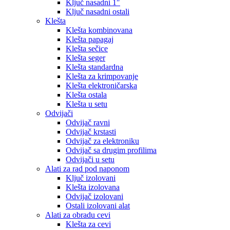
Ključ nasadni 1″
Ključ nasadni ostali
Klešta
Klešta kombinovana
Klešta papagaj
Klešta sečice
Klešta seger
Klešta standardna
Klešta za krimpovanje
Klešta elektroničarska
Klešta ostala
Klešta u setu
Odvijači
Odvijač ravni
Odvijač krstasti
Odvijač za elektroniku
Odvijač sa drugim profilima
Odvijači u setu
Alati za rad pod naponom
Ključ izolovani
Klešta izolovana
Odvijač izolovani
Ostali izolovani alat
Alati za obradu cevi
Klešta za cevi