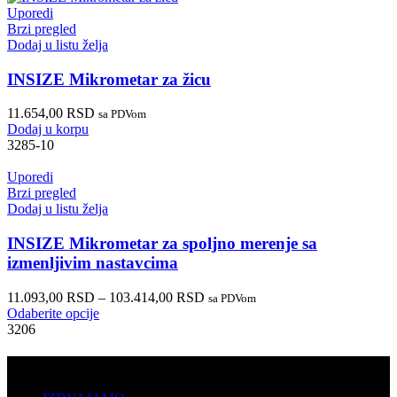
Uporedi
Brzi pregled
Dodaj u listu želja
INSIZE Mikrometar za žicu
11.654,00
RSD
sa PDVom
Dodaj u korpu
3285-10
Uporedi
Brzi pregled
Dodaj u listu želja
INSIZE Mikrometar za spoljno merenje sa
izmenljivim nastavcima
11.093,00
RSD
–
103.414,00
RSD
sa PDVom
Odaberite opcije
3206
PRODAJA