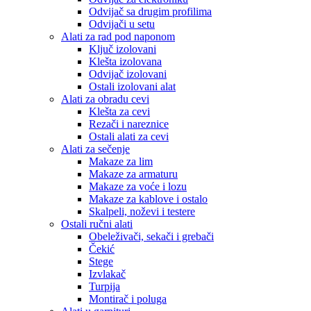
Odvijač sa drugim profilima
Odvijači u setu
Alati za rad pod naponom
Ključ izolovani
Klešta izolovana
Odvijač izolovani
Ostali izolovani alat
Alati za obradu cevi
Klešta za cevi
Rezači i nareznice
Ostali alati za cevi
Alati za sečenje
Makaze za lim
Makaze za armaturu
Makaze za voće i lozu
Makaze za kablove i ostalo
Skalpeli, noževi i testere
Ostali ručni alati
Obeleživači, sekači i grebači
Čekić
Stege
Izvlakač
Turpija
Montirač i poluga