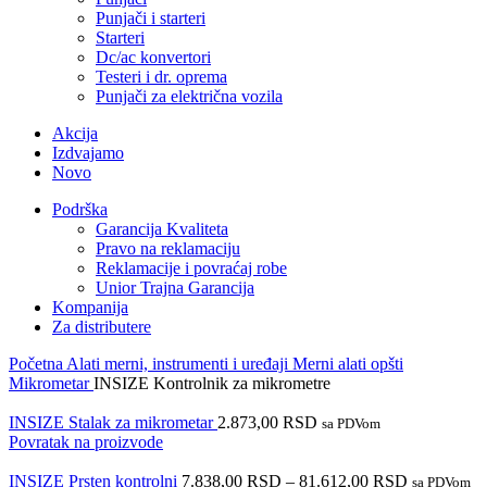
Punjači i starteri
Starteri
Dc/ac konvertori
Testeri i dr. oprema
Punjači za električna vozila
Akcija
Izdvajamo
Novo
Podrška
Garancija Kvaliteta
Pravo na reklamaciju
Reklamacije i povraćaj robe
Unior Trajna Garancija
Kompanija
Za distributere
Početna
Alati merni, instrumenti i uređaji
Merni alati opšti
Mikrometar
INSIZE Kontrolnik za mikrometre
INSIZE Stalak za mikrometar
2.873,00
RSD
sa PDVom
Povratak na proizvode
INSIZE Prsten kontrolni
7.838,00
RSD
–
81.612,00
RSD
sa PDVom