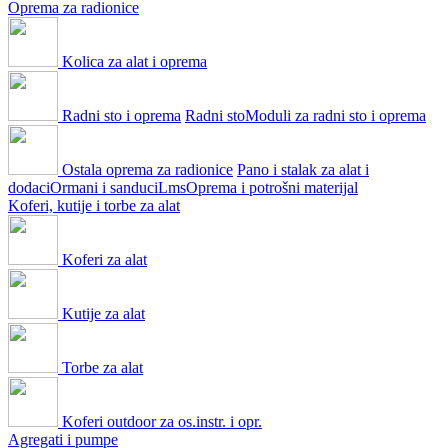
Oprema za radionice
Kolica za alat i oprema
Radni sto i oprema
Radni sto
Moduli za radni sto i oprema
Ostala oprema za radionice
Pano i stalak za alat i
dodaci
Ormani i sanduci
Lms
Oprema i potrošni materijal
Koferi, kutije i torbe za alat
Koferi za alat
Kutije za alat
Torbe za alat
Koferi outdoor za os.instr. i opr.
Agregati i pumpe