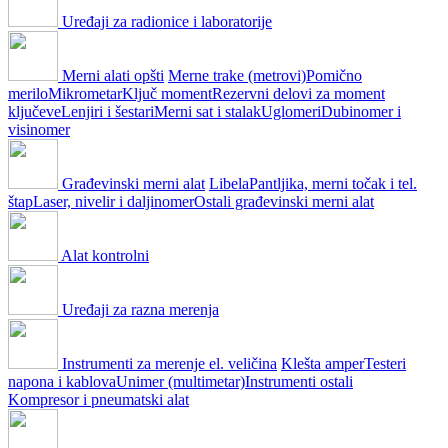
Uređaji za radionice i laboratorije
Merni alati opšti
Merne trake (metrovi)
Pomično
merilo
Mikrometar
Ključ moment
Rezervni delovi za moment
ključeve
Lenjiri i šestari
Merni sat i stalak
Uglomeri
Dubinomer i
visinomer
Građevinski merni alat
Libela
Pantljika, merni točak i tel.
štap
Laser, nivelir i daljinomer
Ostali građevinski merni alat
Alat kontrolni
Uređaji za razna merenja
Instrumenti za merenje el. veličina
Klešta amper
Testeri
napona i kablova
Unimer (multimetar)
Instrumenti ostali
Kompresor i pneumatski alat