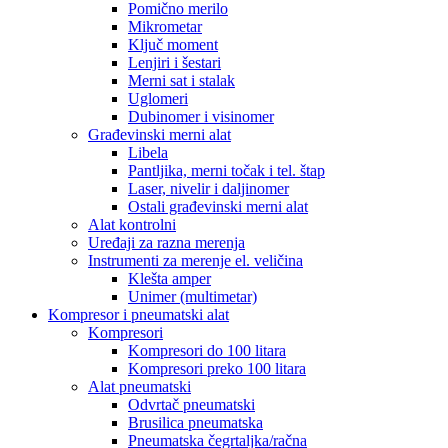
Pomično merilo
Mikrometar
Ključ moment
Lenjiri i šestari
Merni sat i stalak
Uglomeri
Dubinomer i visinomer
Građevinski merni alat
Libela
Pantljika, merni točak i tel. štap
Laser, nivelir i daljinomer
Ostali građevinski merni alat
Alat kontrolni
Uređaji za razna merenja
Instrumenti za merenje el. veličina
Klešta amper
Unimer (multimetar)
Kompresor i pneumatski alat
Kompresori
Kompresori do 100 litara
Kompresori preko 100 litara
Alat pneumatski
Odvrtač pneumatski
Brusilica pneumatska
Pneumatska čegrtaljka/račna