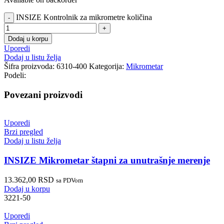
INSIZE Kontrolnik za mikrometre količina
Dodaj u korpu
Uporedi
Dodaj u listu želja
Šifra proizvoda:
6310-400
Kategorija:
Mikrometar
Podeli:
Povezani proizvodi
Uporedi
Brzi pregled
Dodaj u listu želja
INSIZE Mikrometar štapni za unutrašnje merenje
13.362,00
RSD
sa PDVom
Dodaj u korpu
3221-50
Uporedi