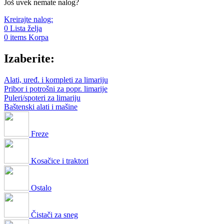
Još uvek nemate nalog?
Kreirajte nalog:
0
Lista želja
0
items
Korpa
Izaberite:
Alati, uređ. i kompleti za limariju
Pribor i potrošni za popr. limarije
Puleri/spoteri za limariju
Baštenski alati i mašine
Freze
Kosačice i traktori
Ostalo
Čistači za sneg