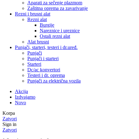
Aparati za sečenje plazmom
Zaštitna oprema za zavarivanje
Rezni i brusni alat
Rezni alat
Burgije
Nareznice i ureznice
Ostali rezni alat
Alat brusni
Punjači, starteri, testeri i dr.uređ.
Punjači
Punjači i starteri
Starteri
Dc/ac konvertori
Testeri i dr. oprema
Punjači za električna vozila
Akcija
Izdvajamo
Novo
Korpa
Zatvori
Sign in
Zatvori