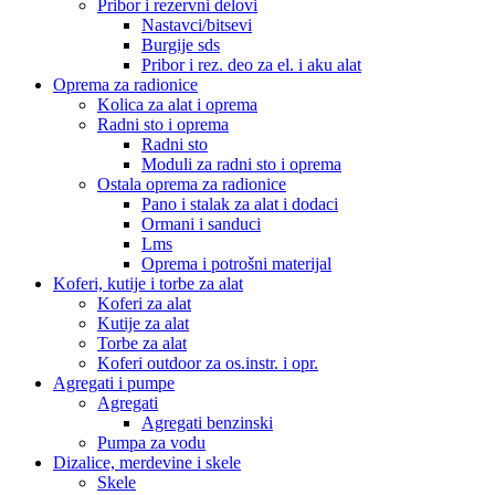
Pribor i rezervni delovi
Nastavci/bitsevi
Burgije sds
Pribor i rez. deo za el. i aku alat
Oprema za radionice
Kolica za alat i oprema
Radni sto i oprema
Radni sto
Moduli za radni sto i oprema
Ostala oprema za radionice
Pano i stalak za alat i dodaci
Ormani i sanduci
Lms
Oprema i potrošni materijal
Koferi, kutije i torbe za alat
Koferi za alat
Kutije za alat
Torbe za alat
Koferi outdoor za os.instr. i opr.
Agregati i pumpe
Agregati
Agregati benzinski
Pumpa za vodu
Dizalice, merdevine i skele
Skele