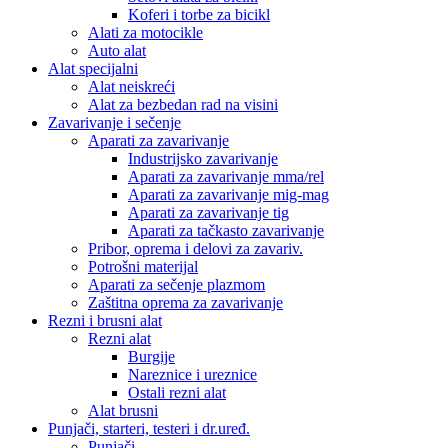
Koferi i torbe za bicikl
Alati za motocikle
Auto alat
Alat specijalni
Alat neiskreći
Alat za bezbedan rad na visini
Zavarivanje i sečenje
Aparati za zavarivanje
Industrijsko zavarivanje
Aparati za zavarivanje mma/rel
Aparati za zavarivanje mig-mag
Aparati za zavarivanje tig
Aparati za tačkasto zavarivanje
Pribor, oprema i delovi za zavariv.
Potrošni materijal
Aparati za sečenje plazmom
Zaštitna oprema za zavarivanje
Rezni i brusni alat
Rezni alat
Burgije
Nareznice i ureznice
Ostali rezni alat
Alat brusni
Punjači, starteri, testeri i dr.uređ.
Punjači