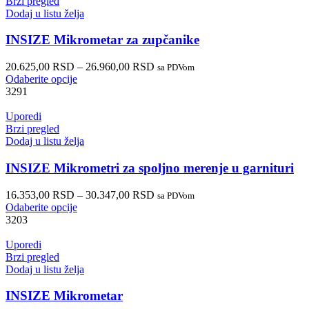
Brzi pregled
Dodaj u listu želja
INSIZE Mikrometar za zupčanike
20.625,00
RSD
–
26.960,00
RSD
sa PDVom
Odaberite opcije
3291
Uporedi
Brzi pregled
Dodaj u listu želja
INSIZE Mikrometri za spoljno merenje u garnituri
16.353,00
RSD
–
30.347,00
RSD
sa PDVom
Odaberite opcije
3203
Uporedi
Brzi pregled
Dodaj u listu želja
INSIZE Mikrometar