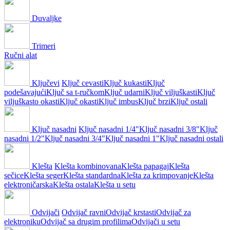
Duvaljke
Trimeri
Ručni alat
Ključevi
Ključ cevasti
Ključ kukasti
Ključ
podešavajući
Ključ sa t-ručkom
Ključ udarni
Ključ viljuškasti
Ključ
viljuškasto okasti
Ključ okasti
Ključ imbus
Ključ brzi
Ključ ostali
Ključ nasadni
Ključ nasadni 1/4"
Ključ nasadni 3/8"
Ključ
nasadni 1/2"
Ključ nasadni 3/4"
Ključ nasadni 1"
Ključ nasadni ostali
Klešta
Klešta kombinovana
Klešta papagaj
Klešta
sečice
Klešta seger
Klešta standardna
Klešta za krimpovanje
Klešta
elektroničarska
Klešta ostala
Klešta u setu
Odvijači
Odvijač ravni
Odvijač krstasti
Odvijač za
elektroniku
Odvijač sa drugim profilima
Odvijači u setu