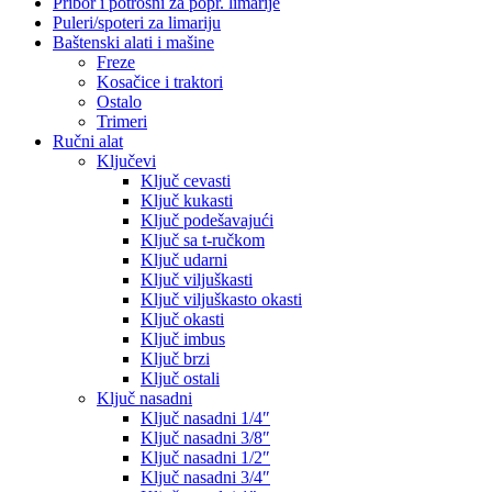
Pribor i potrošni za popr. limarije
Puleri/spoteri za limariju
Baštenski alati i mašine
Freze
Kosačice i traktori
Ostalo
Trimeri
Ručni alat
Ključevi
Ključ cevasti
Ključ kukasti
Ključ podešavajući
Ključ sa t-ručkom
Ključ udarni
Ključ viljuškasti
Ključ viljuškasto okasti
Ključ okasti
Ključ imbus
Ključ brzi
Ključ ostali
Ključ nasadni
Ključ nasadni 1/4″
Ključ nasadni 3/8″
Ključ nasadni 1/2″
Ključ nasadni 3/4″