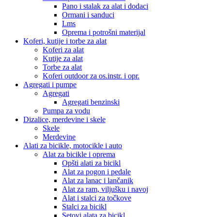
Pano i stalak za alat i dodaci
Ormani i sanduci
Lms
Oprema i potrošni materijal
Koferi, kutije i torbe za alat
Koferi za alat
Kutije za alat
Torbe za alat
Koferi outdoor za os.instr. i opr.
Agregati i pumpe
Agregati
Agregati benzinski
Pumpa za vodu
Dizalice, merdevine i skele
Skele
Merdevine
Alati za bicikle, motocikle i auto
Alat za bicikle i oprema
Opšti alati za bicikl
Alat za pogon i pedale
Alat za lanac i lančanik
Alat za ram, viljušku i navoj
Alat i stalci za točkove
Stalci za bicikl
Setovi alata za bicikl