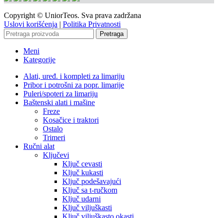
Copyright © UniorTeos. Sva prava zadržana
Uslovi korišćenja
|
Politika Privatnosti
Pretraga
Meni
Kategorije
Alati, uređ. i kompleti za limariju
Pribor i potrošni za popr. limarije
Puleri/spoteri za limariju
Baštenski alati i mašine
Freze
Kosačice i traktori
Ostalo
Trimeri
Ručni alat
Ključevi
Ključ cevasti
Ključ kukasti
Ključ podešavajući
Ključ sa t-ručkom
Ključ udarni
Ključ viljuškasti
Ključ viljuškasto okasti