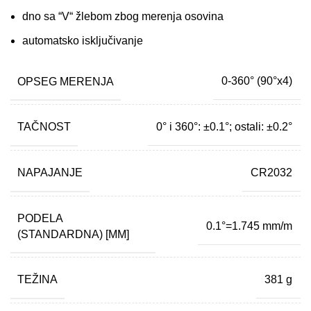
dno sa “V“ žlebom zbog merenja osovina
automatsko isključivanje
OPSEG MERENJA
0-360° (90°x4)
TAČNOST
0° i 360°: ±0.1°; ostali: ±0.2°
NAPAJANJE
CR2032
PODELA
0.1°=1.745 mm/m
(STANDARDNA) [MM]
TEŽINA
381 g