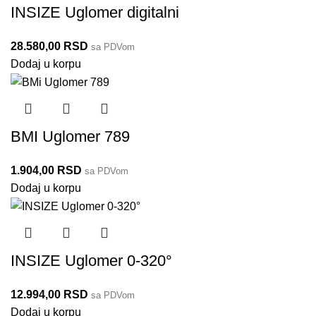
INSIZE Uglomer digitalni
28.580,00
RSD
sa PDVom
Dodaj u korpu
BMI Uglomer 789
1.904,00
RSD
sa PDVom
Dodaj u korpu
INSIZE Uglomer 0-320°
12.994,00
RSD
2172-360A
2174-225
4797-200
2278-180
2374-320
2170-1
789
sa PDVom
Dodaj u korpu