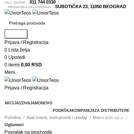
011 744 0330
CALL CENTAR
SUBOTIČKA 23, 11050 BEOGRAD
PRODAVNICA/VELEPRODAJA
Pretraga
Prijava / Registracija
0
Lista želja
0
Uporedi
0
items
0,00
RSD
Meni
Prijava / Registracija
Pretraži kategorije
AKCIJA
IZDVAJAMO
NOVO
PODRŠKA
KOMPANIJA
ZA DISTRIBUTERE
Početna
Alati merni, instrumenti i uređaji
Merni alati opšti
Do isteka zaliha
Akcija
Uglomeri
Povratak na proizvode