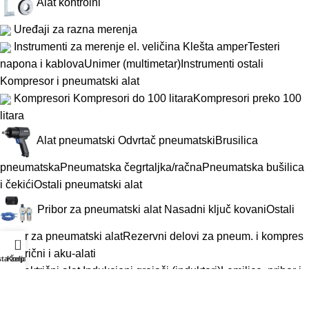
Alat kontrolni
Uređaji za razna merenja
Instrumenti za merenje el. veličina
Klešta amper
Testeri
napona i kablova
Unimer (multimetar)
Instrumenti ostali
Kompresor i pneumatski alat
Kompresori
Kompresori do 100 litara
Kompresori preko 100
litara
Alat pneumatski
Odvrtač pneumatski
Brusilica
pneumatska
Pneumatska čegrtaljka/račna
Pneumatska bušilica
i čekići
Ostali pneumatski alat
Pribor za pneumatski alat
Nasadni ključ kovani
Ostali
pribor za pneumatski alat
Rezervni delovi za pneum. i kompres
0
Električni i aku-alati
sta želja
Korpa
Električni alat
Indukcioni grejači (induktori)
Lemilice, pribor i
materijal
Električna bušilica i odvrtač
Čekić elektropneumatski
(hamer)
Brusilica električna
Testera električna
Ostali električni