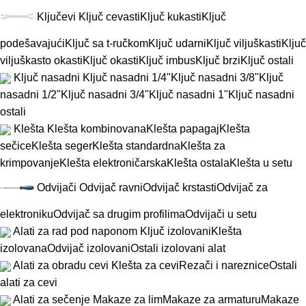
Ključevi
Ključ cevasti
Ključ kukasti
Ključ
podešavajući
Ključ sa t-ručkom
Ključ udarni
Ključ viljuškasti
Ključ
viljuškasto okasti
Ključ okasti
Ključ imbus
Ključ brzi
Ključ ostali
Ključ nasadni
Ključ nasadni 1/4"
Ključ nasadni 3/8"
Ključ
nasadni 1/2"
Ključ nasadni 3/4"
Ključ nasadni 1"
Ključ nasadni
ostali
Klešta
Klešta kombinovana
Klešta papagaj
Klešta
sečice
Klešta seger
Klešta standardna
Klešta za
krimpovanje
Klešta elektroničarska
Klešta ostala
Klešta u setu
Odvijači
Odvijač ravni
Odvijač krstasti
Odvijač za
elektroniku
Odvijač sa drugim profilima
Odvijači u setu
Alati za rad pod naponom
Ključ izolovani
Klešta
izolovana
Odvijač izolovani
Ostali izolovani alat
Alati za obradu cevi
Klešta za cevi
Rezači i nareznice
Ostali
alati za cevi
Alati za sečenje
Makaze za lim
Makaze za armaturu
Makaze