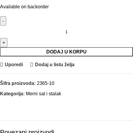
Available on backorder
INSIZE Merilo za debljinu sa satom i polugom količina
DODAJ U KORPU
Uporedi
Dodaj u listu želja
Šifra proizvoda:
2365-10
Kategorija:
Merni sat i stalak
Povezani proizvodi