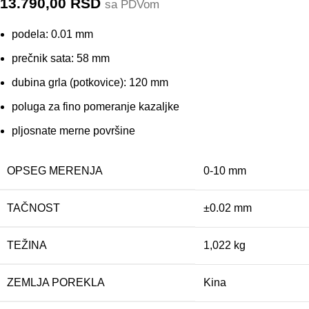
13.790,00
RSD
sa PDVom
podela: 0.01 mm
prečnik sata: 58 mm
dubina grla (potkovice): 120 mm
poluga za fino pomeranje kazaljke
pljosnate merne površine
OPSEG MERENJA
0-10 mm
TAČNOST
±0.02 mm
TEŽINA
1,022 kg
ZEMLJA POREKLA
Kina