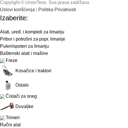
Copyright © UniorTeos. Sva prava zadržana
2314-10FA
6282-0112
2104-10F
2852-18
6215-60
2380
5024
620
Uslovi korišćenja
|
Politika Privatnosti
Izaberite:
Alati, uređ. i kompleti za limariju
Pribor i potrošni za popr. limarije
Puleri/spoteri za limariju
Baštenski alati i mašine
Freze
Kosačice i traktori
Ostalo
Čistači za sneg
Duvaljke
Trimeri
Ručni alat