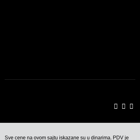
PROGRAM LOJALNOSTI
USLOVI KORIŠĆENJA
POLITIKA KVALITETA
ISO SERTIFIKAT 9001
KONTAKT
Sve cene na ovom sajtu iskazane su u dinarima. PDV je