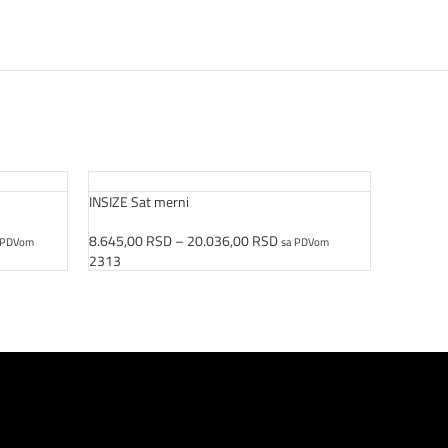
INSIZE Sat merni
INSIZE Su
8.645,00
RSD
–
20.036,00
RSD
14.408,
 PDVom
sa PDVom
Odaberite Opcije
Odaberit
2313
2322