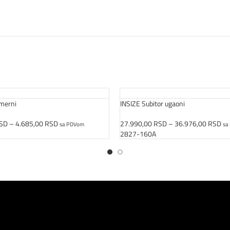
 merni
INSIZE Subitor ugaoni
SD
–
4.685,00
RSD
27.990,00
RSD
–
36.976,00
RSD
sa PDVom
sa
Opcije
Odaberite Opcije
2827-160A