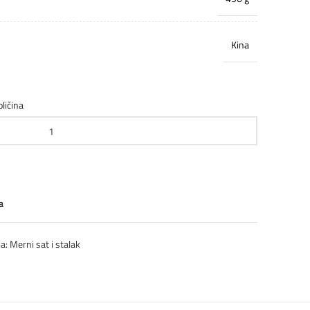
Kina
oličina
a
a:
Merni sat i stalak