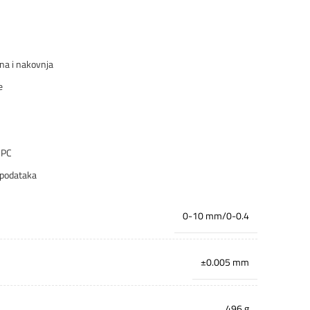
na i nakovnja
e
 PC
s podataka
0-10 mm/0-0.4
±0.005 mm
496 g