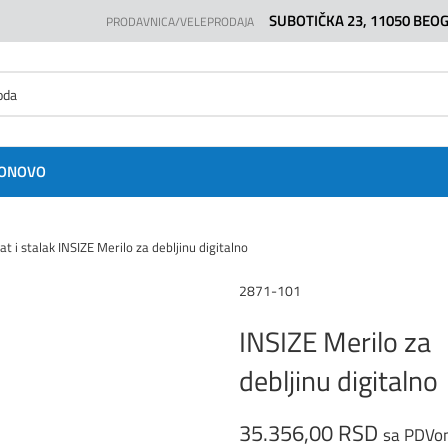
SUBOTIČKA 23, 11050 BEO
PRODAVNICA/VELEPRODAJA
O
NOVO
at i stalak
INSIZE Merilo za debljinu digitalno
2871-101
INSIZE Merilo za
debljinu digitalno
35.356,00
RSD
sa PDVo