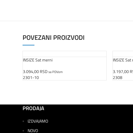
POVEZANI PROIZVODI
INSIZE Sat merni
INSIZE Sat
3.094,00
RSD
3.197,00
R
sa PDVom
Dodaj U Korpu
Odaberite 
2301-10
2308
PRODAJA
IZDVAJAMO
NOVO