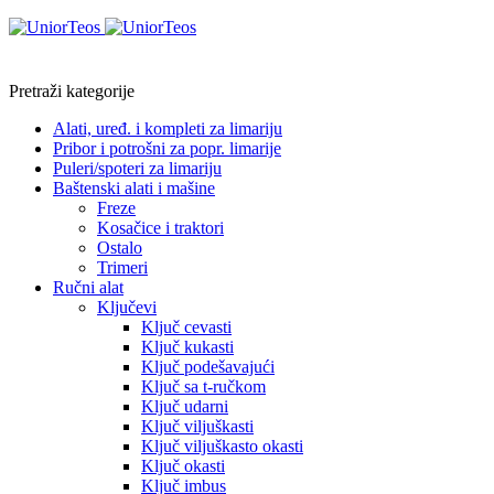
Pretraži kategorije
Alati, uređ. i kompleti za limariju
Pribor i potrošni za popr. limarije
Puleri/spoteri za limariju
Baštenski alati i mašine
Freze
Kosačice i traktori
Ostalo
Trimeri
Ručni alat
Ključevi
Ključ cevasti
Ključ kukasti
Ključ podešavajući
Ključ sa t-ručkom
Ključ udarni
Ključ viljuškasti
Ključ viljuškasto okasti
Ključ okasti
Ključ imbus