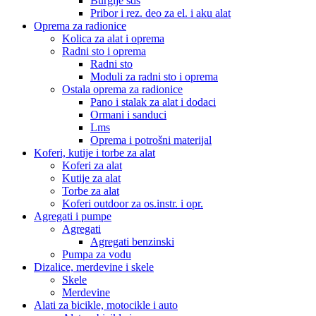
Burgije sds
Pribor i rez. deo za el. i aku alat
Oprema za radionice
Kolica za alat i oprema
Radni sto i oprema
Radni sto
Moduli za radni sto i oprema
Ostala oprema za radionice
Pano i stalak za alat i dodaci
Ormani i sanduci
Lms
Oprema i potrošni materijal
Koferi, kutije i torbe za alat
Koferi za alat
Kutije za alat
Torbe za alat
Koferi outdoor za os.instr. i opr.
Agregati i pumpe
Agregati
Agregati benzinski
Pumpa za vodu
Dizalice, merdevine i skele
Skele
Merdevine
Alati za bicikle, motocikle i auto