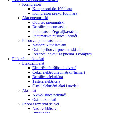
Kompresori
Kompresori do 100 litara
Kompresori preko 100 litara
Alat pneumatski
Odvrtač pneumatski
Brusilica pneumatska
Pneumatska čegrtaljka/račna
Pneumatska bušilica i čekići
Pribor za pneumatski alat
Nasadni ključ kovani
Ostali pribor za pneumatski alat
Rezervni delovi za pneum. i kompres
Električni i aku-alati
Električni alat
Električna bušilica i odvrtač
Čekić elektropneumatski (hamer)
Brusilica električna
Testera električna
Ostali električni alati i uređaji
Aku-alat
Aku-bušilica/odvrtač
Ostali aku-alati
Pribor i rezervni delovi
Nastavci/bitsevi