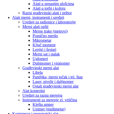
Alati u penastim ulošcima
Alati u torbi i koferu
Razni građevinski alati i pribor
Alati merni, instrumenti i uređaji
Uređaji za radionice i laboratorije
Merni alati opšti
Merne trake (metrovi)
Pomično merilo
Mikrometar
Ključ moment
Lenjiri i šestari
Merni sat i stalak
Uglomeri
Dubinomer i visinomer
Građevinski merni alat
Libela
Pantljika, merni točak i tel. štap
Laser, nivelir i daljinomer
Ostali građevinski merni alat
Alat kontrolni
Uređaji za razna merenja
Instrumenti za merenje el. veličina
Klešta amper
Unimer (multimetar)
Kompresor i pneumatski alat