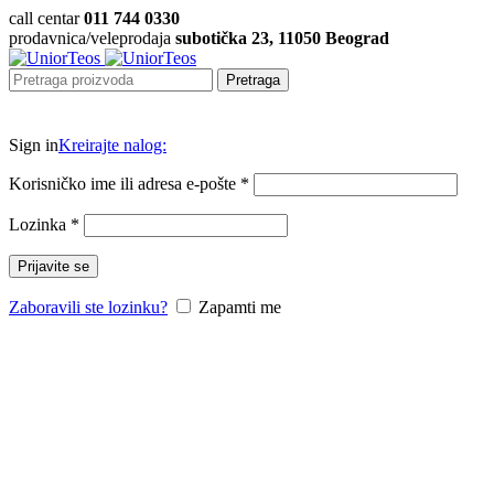
call centar
011 744 0330
prodavnica/veleprodaja
subotička 23, 11050 Beograd
Pretraga
Sign in
Kreirajte nalog:
Korisničko ime ili adresa e-pošte
*
Lozinka
*
Prijavite se
Zaboravili ste lozinku?
Zapamti me