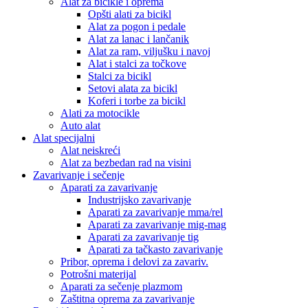
Alat za bicikle i oprema
Opšti alati za bicikl
Alat za pogon i pedale
Alat za lanac i lančanik
Alat za ram, viljušku i navoj
Alat i stalci za točkove
Stalci za bicikl
Setovi alata za bicikl
Koferi i torbe za bicikl
Alati za motocikle
Auto alat
Alat specijalni
Alat neiskreći
Alat za bezbedan rad na visini
Zavarivanje i sečenje
Aparati za zavarivanje
Industrijsko zavarivanje
Aparati za zavarivanje mma/rel
Aparati za zavarivanje mig-mag
Aparati za zavarivanje tig
Aparati za tačkasto zavarivanje
Pribor, oprema i delovi za zavariv.
Potrošni materijal
Aparati za sečenje plazmom
Zaštitna oprema za zavarivanje