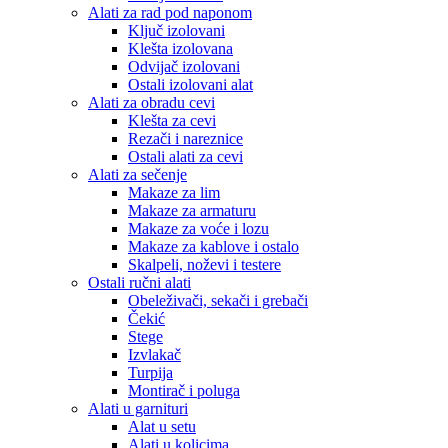
Alati za rad pod naponom
Ključ izolovani
Klešta izolovana
Odvijač izolovani
Ostali izolovani alat
Alati za obradu cevi
Klešta za cevi
Rezači i nareznice
Ostali alati za cevi
Alati za sečenje
Makaze za lim
Makaze za armaturu
Makaze za voće i lozu
Makaze za kablove i ostalo
Skalpeli, noževi i testere
Ostali ručni alati
Obeleživači, sekači i grebači
Čekić
Stege
Izvlakač
Turpija
Montirač i poluga
Alati u garnituri
Alat u setu
Alati u kolicima