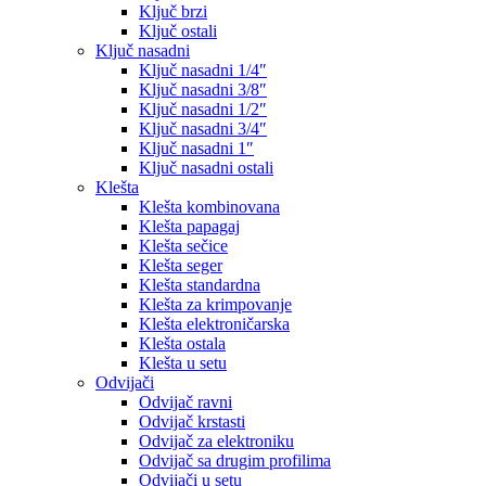
Ključ brzi
Ključ ostali
Ključ nasadni
Ključ nasadni 1/4″
Ključ nasadni 3/8″
Ključ nasadni 1/2″
Ključ nasadni 3/4″
Ključ nasadni 1″
Ključ nasadni ostali
Klešta
Klešta kombinovana
Klešta papagaj
Klešta sečice
Klešta seger
Klešta standardna
Klešta za krimpovanje
Klešta elektroničarska
Klešta ostala
Klešta u setu
Odvijači
Odvijač ravni
Odvijač krstasti
Odvijač za elektroniku
Odvijač sa drugim profilima
Odvijači u setu