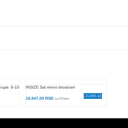
 rupe, 6-10
INSIZE Sat merni dvostrani
INSIZE S
2314-10FA
6208-80A
2366-30B
2852-10
2328-10
2365-10
2308
620
16.647,00
RSD
7.469,0
sa PDVom
Dodaj U Korpu
Dodaj 