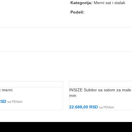
Kategorija:
Merni sat i stalak
Podeli:
t merni
INSIZE Subitor sa satom za male
mm
RSD
sa PDVom
Korpu
22.688,00
RSD
sa PDVom
Dodaj U Korpu