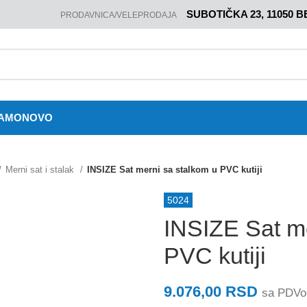
SUBOTIČKA 23, 11050 
PRODAVNICA/VELEPRODAJA
JAMO
NOVO
Merni sat i stalak
INSIZE Sat merni sa stalkom u PVC kutiji
5024
INSIZE Sat me
PVC kutiji
9.076,00
RSD
sa PDV