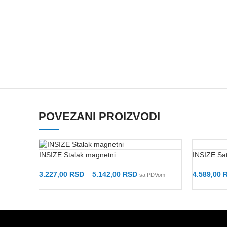
POVEZANI PROIZVODI
INSIZE Sa
INSIZE Stalak magnetni
4.589,00
3.227,00
RSD
–
5.142,00
RSD
sa PDVom
Dodaj U 
Odaberite Opcije