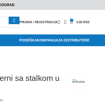
BEOGRAD
0
PRIJAVA / REGISTRACIJA
0,00
RSD
PODRŠKA
KOMPANIJA
ZA DISTRIBUTERE
rni sa stalkom u
om